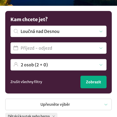
vědomím, že jejich děti mají zajištěnou zábavu
prostřednictvím vnitřní herny nebo menšího koutku s
hračkami. Nenalezli jste to pravé? Objevte další možnosti
Kam chcete jet?
ubytování v lokalitě Loučná nad Desnou
..
Zrušit všechny filtry
Zobrazit
Upřesněte výběr
Dětský koutek nebo herna