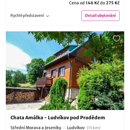
Cena od
146 Kč
do
275 Kč
Rychlé
představení
Detail
ubytování
Chata Amálka - Ludvíkov pod Pradědem
Střední Morava a Jeseníky
Ludvíkov
(15 km)