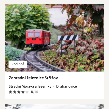
Rodinné
Zahradní železnice Střížov
Střední Morava a Jeseníky
Drahanovice
8
/
10