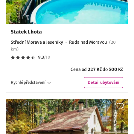
Statek Lhota
Střední Morava a Jeseníky
Ruda nad Moravou
(20
km)
9.3
/
10
Cena od
227 Kč
do
500 Kč
Rychlé
představení
Detail
ubytování