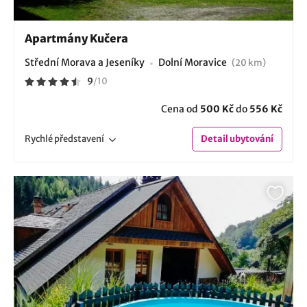
Apartmány Kučera
Střední Morava a Jeseníky
Dolní Moravice
(20 km)
9
/
10
Cena od
500 Kč
do
556 Kč
Rychlé
představení
Detail
ubytování