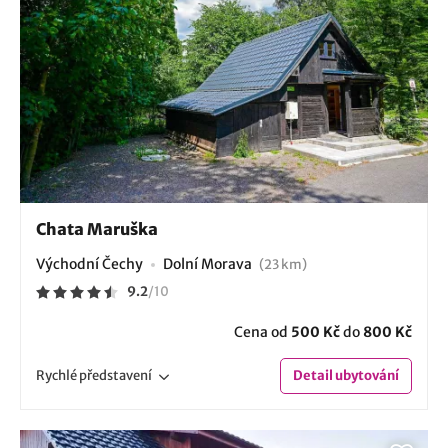
Chata Maruška
Východní Čechy
Dolní Morava
(23 km)
9.2
/
10
Cena od
500 Kč
do
800 Kč
Rychlé
představení
Detail
ubytování