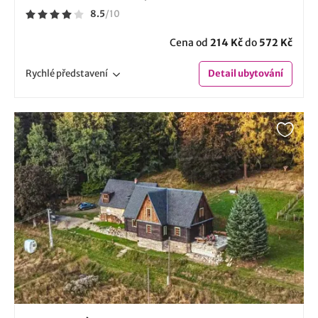
8.5
/
10
Cena od
214 Kč
do
572 Kč
Rychlé
představení
Detail
ubytování