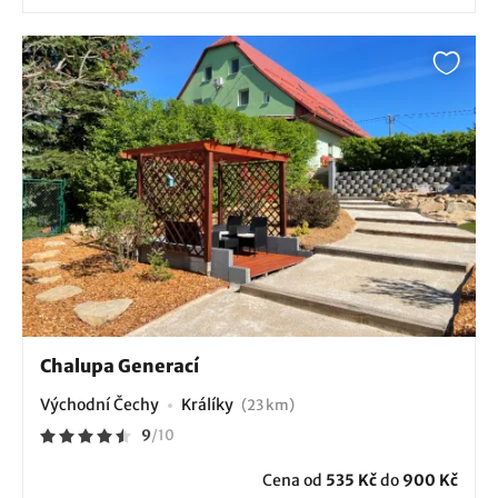
Chalupa Generací
Východní Čechy
Králíky
(23 km)
9
/
10
Cena od
535 Kč
do
900 Kč