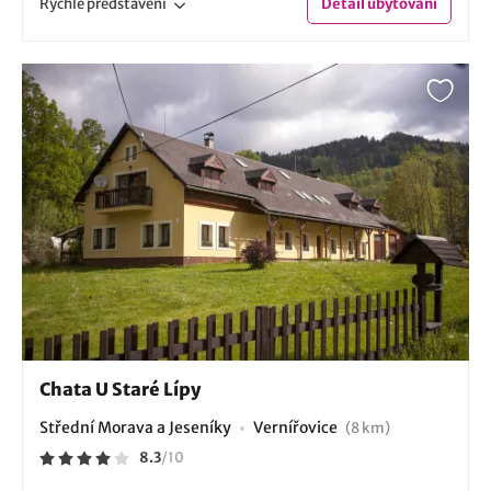
Rychlé
představení
Detail
ubytování
Chata U Staré Lípy
Střední Morava a Jeseníky
Vernířovice
(8 km)
8.3
/
10