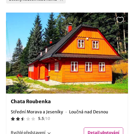
Chata Roubenka
Střední Morava a Jeseníky
Loučná nad Desnou
5.5
/
10
Rychlé
představení
Detail
ubytování