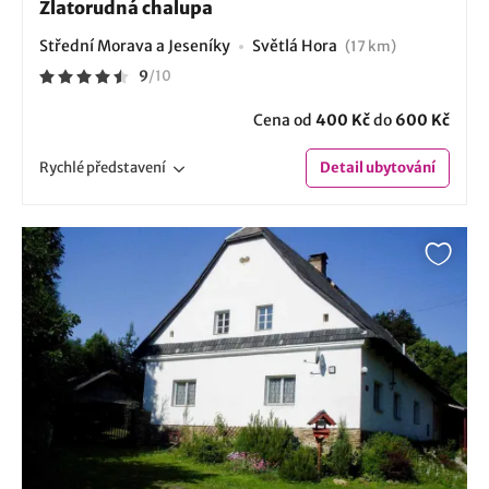
Zlatorudná chalupa
Střední Morava a Jeseníky
Světlá Hora
(17 km)
9
/
10
Cena od
400 Kč
do
600 Kč
Rychlé
představení
Detail
ubytování