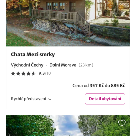
Chata Mezi smrky
Východní Čechy
Dolní Morava
(23 km)
9.3
/
10
Cena od
357 Kč
do
885 Kč
Rychlé
představení
Detail
ubytování