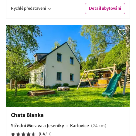
Rychlé
představení
Detail
ubytování
Chata Bianka
Střední Morava a Jeseníky
Karlovice
(24 km)
9.4
/
10