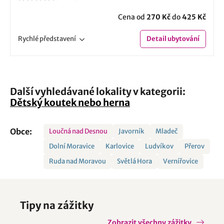
Cena od
270 Kč
do
425 Kč
Rychlé
představení
Detail
ubytování
Další vyhledávané lokality v kategorii:
Dětský koutek nebo herna
Obce:
Loučná nad Desnou
Javorník
Mladeč
Dolní Moravice
Karlovice
Ludvíkov
Přerov
Ruda nad Moravou
Světlá Hora
Vernířovice
Tipy na zážitky
Zobrazit všechny zážitky