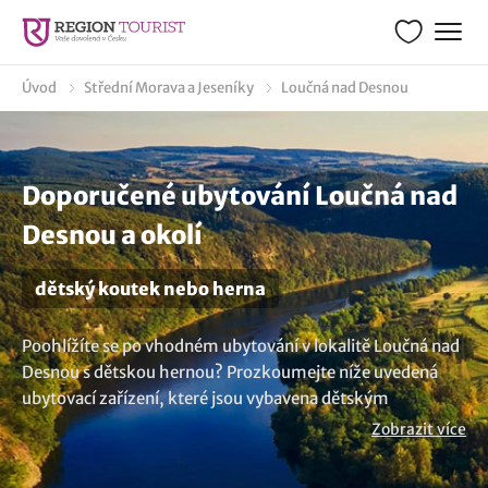
Úvod
Střední Morava a Jeseníky
Loučná nad Desnou
Doporučené ubytování Loučná nad
Desnou a okolí
dětský koutek nebo herna
Poohlížíte se po vhodném ubytování v lokalitě Loučná nad
Desnou s dětskou hernou? Prozkoumejte níže uvedená
ubytovací zařízení, které jsou vybavena dětským
koutkem, kde si vaše děcka pohrají. Takový pobyt přináší
Zobrazit více
mnoho výhod nejen pro děti, ale i pro rodiče samotné,
kteří si mohou užít klidnější a pohodovější dovolenou s