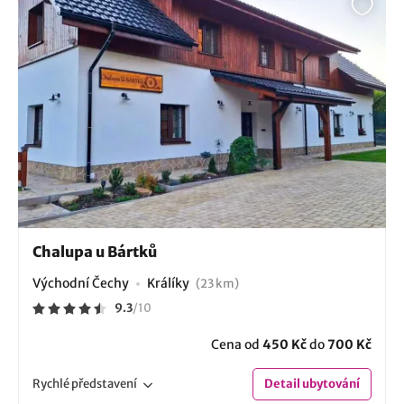
Chalupa u Bártků
Východní Čechy
Králíky
(23 km)
9.3
/
10
Cena od
450 Kč
do
700 Kč
Rychlé
představení
Detail
ubytování