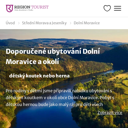
Úvod
Střední Morava a Jeseníky
Dolní Moravice
Doporučené ubytování Dolní
Moravice a okolí
dětský koutek nebo herna
Pro rodiny s dětmi jsme připravili nabídku ubytování s
dětským koutkem v okolí obce Dolní Moravice. Pobyt s
dětskou hernou bude jako malý ráj pro děti všech
věkových kategorií. Od malých dobyvatelů až po kreativní
Zobrazit více
umělce, každý si zde bezpochyby najde zábavu v dětském
koutku, kde se bude moct naplno rozvíjet svoji nápaditost.