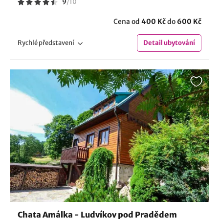
9
/
10
Cena od
400 Kč
do
600 Kč
Rychlé
představení
Detail
ubytování
Chata Amálka - Ludvíkov pod Pradědem