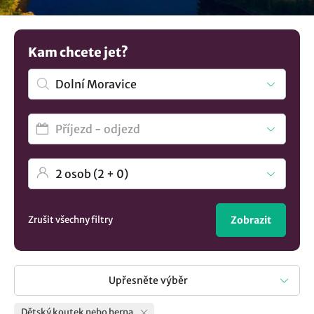
Není to co hledáte? Prohlédněte si všechna
ubytování v
lokalitě Dolní Moravice
..
Kam chcete jet?
Zrušit všechny filtry
Zobrazit
Upřesněte výběr
Dětský koutek nebo herna