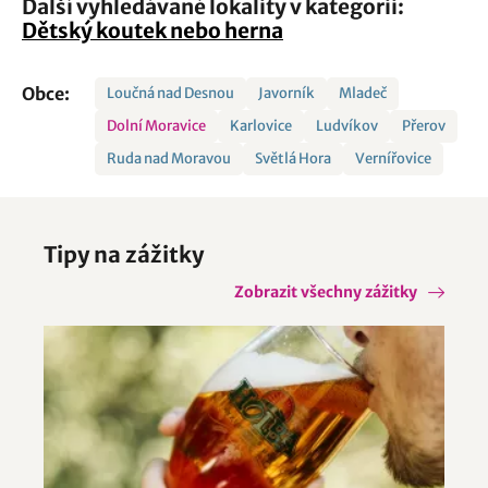
Další vyhledávané lokality v kategorii:
Dětský koutek nebo herna
Obce:
Loučná nad Desnou
Javorník
Mladeč
Dolní Moravice
Karlovice
Ludvíkov
Přerov
Ruda nad Moravou
Světlá Hora
Vernířovice
Tipy na zážitky
Zobrazit všechny zážitky