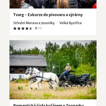
Tvarg - Exkurze do pivovaru a sýrárny
Střední Morava a Jeseníky
Velká Bystřice
9
/
10
Romantická jízda kočárem v Zooparku