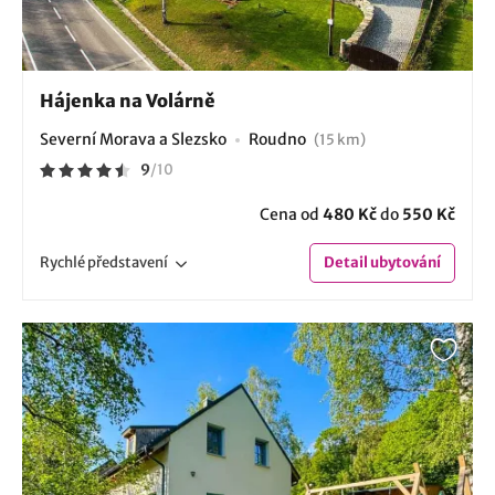
Hájenka na Volárně
Severní Morava a Slezsko
Roudno
(15 km)
9
/
10
Cena od
480 Kč
do
550 Kč
Rychlé
představení
Detail
ubytování