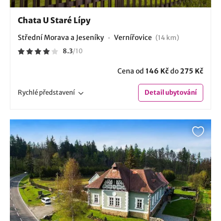
Chata U Staré Lípy
Střední Morava a Jeseníky
Vernířovice
(14 km)
8.3
/
10
Cena od
146 Kč
do
275 Kč
Rychlé
představení
Detail
ubytování