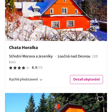
Chata Horalka
Střední Morava a Jeseníky
Loučná nad Desnou
(20
km)
8.9
/
10
Rychlé
představení
Detail
ubytování