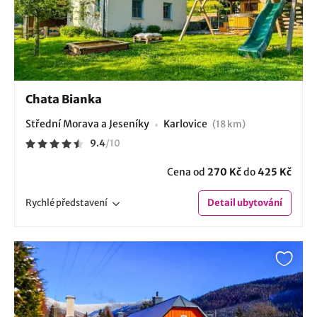
Chata Bianka
Střední Morava a Jeseníky
Karlovice
(18 km)
9.4
/
10
Cena od
270 Kč
do
425 Kč
Rychlé
představení
Detail
ubytování