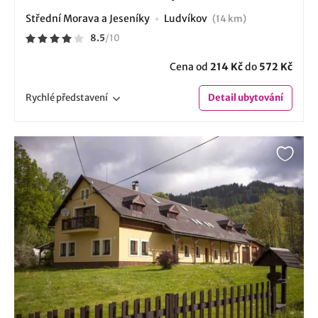
Střední Morava a Jeseníky
Ludvíkov
(14 km)
8.5
/
10
Cena od
214 Kč
do
572 Kč
Rychlé
představení
Detail
ubytování