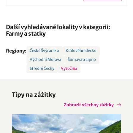
Další vyhledávané lokality v kategorii:
Farmy a statky
Regiony:
České Švýcarsko
Královéhradecko
Východní Morava
Šumava a Lipno
Střední Čechy
Vysočina
Tipy na zážitky
Zobrazit všechny zážitky