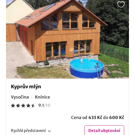
Kyprův mlýn
Vysočina
Knínice
9.1
/
10
Cena od
433 Kč
do
600 Kč
Rychlé
představení
Detail
ubytování