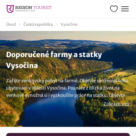
Úvod
Česká republika
Vysočina
Doporučené farmy a statky
Vysočina
Zažijte venkovský pobyt na farmě. Objevte možnosti toho
ubytování v oblasti Vysočina. Poznáte z blízka život na
venkově a možná si i vyzkoušíte práce na statku. Objevte
kouzlo tohoto života. Naše nabídka ubytování na farmě v
Zobrazit více
lokalitě Vysočina vám dopřeje nevšední atmosféru, ale
zároveň i klid a relaxaci. A víte, že některé statky a farmy
umožňují i ochutnávku jejich čerstvých domácích
výrobků? Vypravte se na venvko za zaslouženým