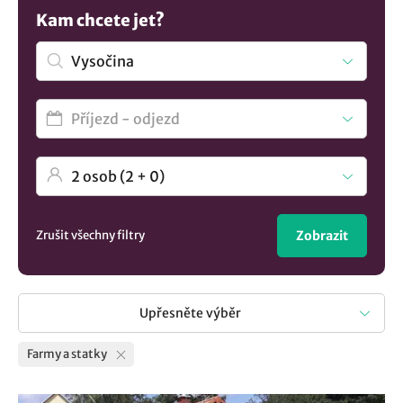
odpočinkem. Zdá se vám výběr příliš malý? Zde jsou
Kam chcete jet?
všechna
ubytování v lokalitě Vysočina
..
Zrušit všechny filtry
Zobrazit
Upřesněte výběr
Farmy a statky