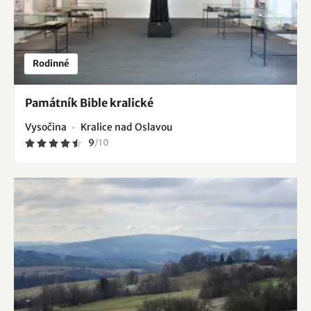
Rodinné
Památník Bible kralické
Vysočina
Kralice nad Oslavou
9
/
10