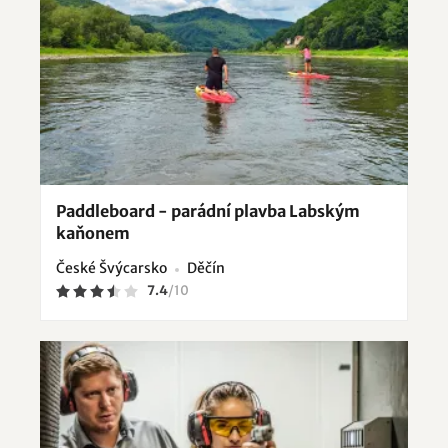
Paddleboard - parádní plavba Labským
kaňonem
České Švýcarsko
Děčín
7.4
/
10