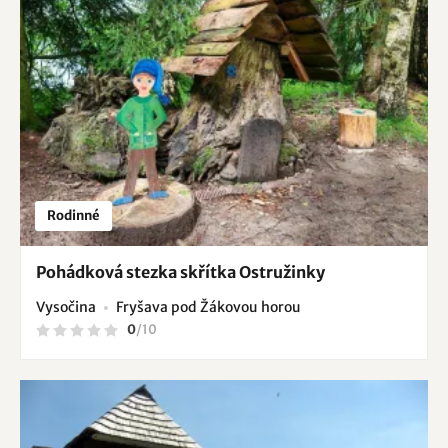
Rodinné
Pohádková stezka skřítka Ostružinky
Vysočina
Fryšava pod Žákovou horou
0
/
10