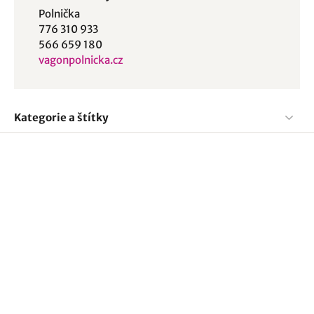
Polnička
776 310 933
566 659 180
vagonpolnicka.cz
Kategorie a štítky