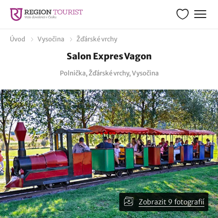
Úvod
Vysočina
Žďárské vrchy
Salon Expres Vagon
Polnička, Žďárské vrchy, Vysočina
Zobrazit 9 fotografií