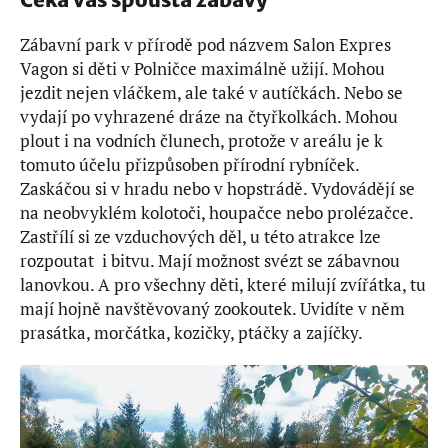
Zábavní park v přírodě pod názvem Salon Expres
Vagon si děti v Polničce maximálně užijí. Mohou
jezdit nejen vláčkem, ale také v autíčkách. Nebo se
vydají po vyhrazené dráze na čtyřkolkách. Mohou
plout i na vodních člunech, protože v areálu je k
tomuto účelu přizpůsoben přírodní rybníček.
Zaskáčou si v hradu nebo v hopstrádě. Vydovádějí se
na neobvyklém kolotoči, houpačce nebo prolézačce.
Zastřílí si ze vzduchových děl, u této atrakce lze
rozpoutat i bitvu. Mají možnost svézt se zábavnou
lanovkou. A pro všechny děti, které milují zvířátka, tu
mají hojně navštěvovaný zookoutek. Uvidíte v něm
prasátka, morčátka, kozičky, ptáčky a zajíčky.