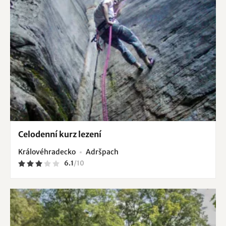
Celodenní kurz lezení
Královéhradecko
Adršpach
6.1
/
10