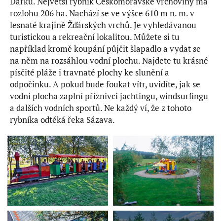
Dářku. Největší rybník Českomoravské vrchoviny má
rozlohu 206 ha. Nachází se ve výšce 610 m n. m. v
lesnaté krajině Žďárských vrchů. Je vyhledávanou
turistickou a rekreační lokalitou. Můžete si tu
například kromě koupání půjčit šlapadlo a vydat se
na něm na rozsáhlou vodní plochu. Najdete tu krásné
písčité pláže i travnaté plochy ke slunění a
odpočinku. A pokud bude foukat vítr, uvidíte, jak se
vodní plocha zaplní příznivci jachtingu, windsurfingu
a dalších vodních sportů. Ne každý ví, že z tohoto
rybníka odtéká řeka Sázava.