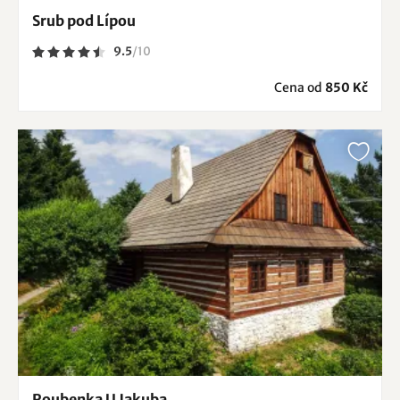
Srub pod Lípou
9.5
/
10
Cena od
850 Kč
Roubenka U Jakuba