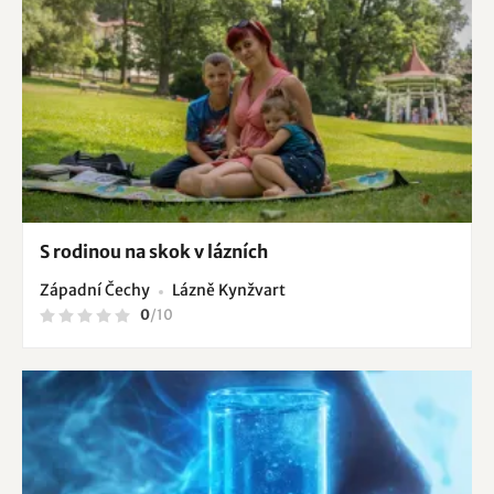
S rodinou na skok v lázních
Západní Čechy
Lázně Kynžvart
0
/
10