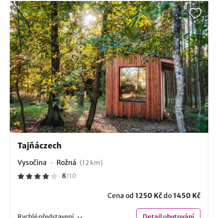
Tajňáczech
Vysočina
Rožná
(12 km)
8
/
10
Cena od
1250 Kč
do
1450 Kč
Rychlé
představení
Detail
ubytování