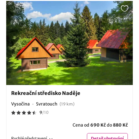
Rekreační středisko Naděje
Vysočina
Svratouch
(19 km)
9
/
10
Cena od
690 Kč
do
880 Kč
Rychlé
představení
Detail
ubytování