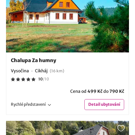
Chalupa Za humny
Vysočina
Cikháj
(16 km)
10
/
10
Cena od
499 Kč
do
790 Kč
Rychlé
představení
Detail
ubytování