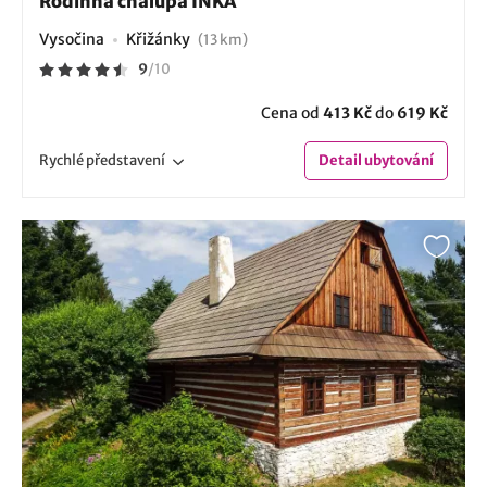
Rodinná chalupa INKA
Vysočina
Křižánky
(13 km)
9
/
10
Cena od
413 Kč
do
619 Kč
Rychlé
představení
Detail
ubytování