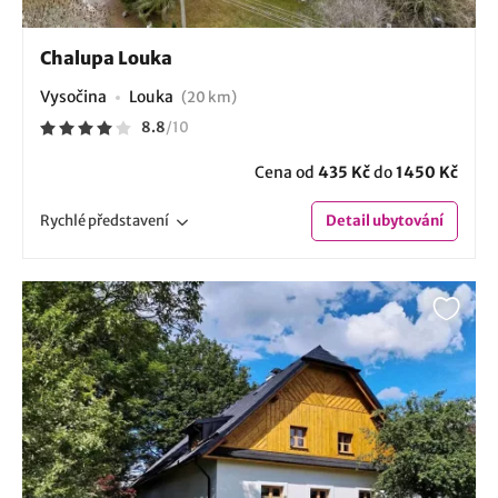
Chalupa Louka
Vysočina
Louka
(20 km)
8.8
/
10
Cena od
435 Kč
do
1450 Kč
Rychlé
představení
Detail
ubytování