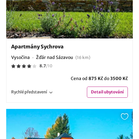
Apartmány Sychrova
Vysočina
Žďár nad Sázavou
(16 km)
8.7
/
10
Cena od
875 Kč
do
3500 Kč
Rychlé
představení
Detail
ubytování