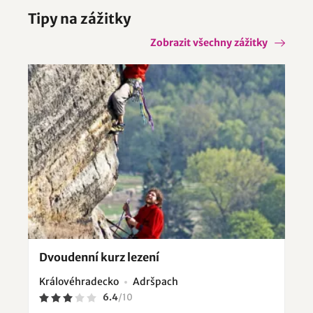
Tipy na zážitky
Zobrazit všechny zážitky
Dvoudenní kurz lezení
Královéhradecko
Adršpach
6.4
/
10