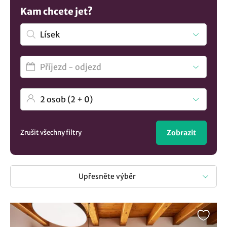
ruchu. Získejte výhodné nabídky přímo od majitelů a
Kam chcete jet?
nepropásněte šanci na slevu. Díky našim last minute akcím
můžete ušetřit, aniž byste museli slevit z kvality vašeho
pobytu. Objevte s námi možnosti, kde se ubytovat v obci
Lísek a vyberte si váš příští pobyt se snídaní, polopenzí
nebo bez stravy. Záleží jen na preferencích každého hosta.
Už teď se můžete těšit na nezapomenutelné chvíle v
destinaci Lísek a vzhůru za poznáváním Kraj Vysočina.
Namátkou vybíráme následující tipy na ubytovací zařízení
Chalupa Vojtěchov
.
Zrušit všechny filtry
Zobrazit
Upřesněte výběr