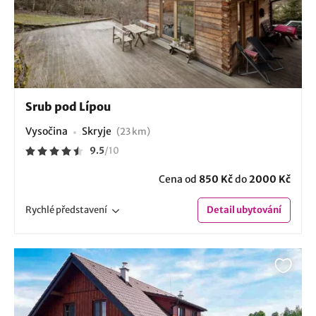
Srub pod Lípou
Vysočina
Skryje
(23 km)
9.5
/
10
Cena od
850 Kč
do
2000 Kč
Rychlé
představení
Detail
ubytování