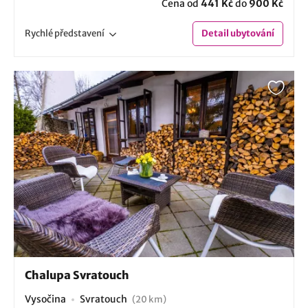
Cena od
441 Kč
do
900 Kč
Rychlé
představení
Detail
ubytování
Chalupa Svratouch
Vysočina
Svratouch
(20 km)