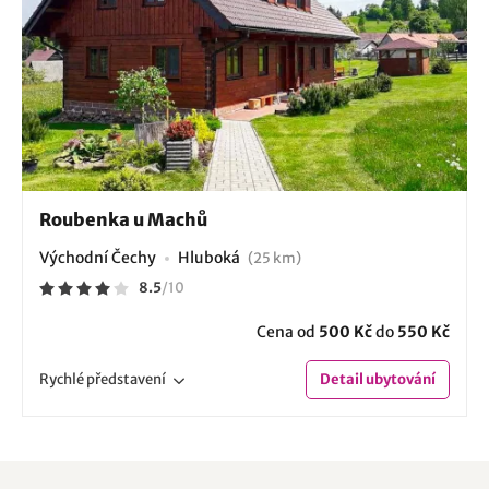
Roubenka u Machů
Východní Čechy
Hluboká
(25 km)
8.5
/
10
Cena od
500 Kč
do
550 Kč
Rychlé
představení
Detail
ubytování