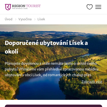
Úvod
Vysočina
Lísek
Doporučené ubytování Lísek a
okolí
Plánujete dovolenou a stále nemáte jasno o místě svého
pobytu? Přinášíme vám přehledně zpracovanou nabídku
ubytování v obci Lísek, od romantických chalup přes
stylové apartmány, rodinné penziony až po luxusní hotely,
Zobrazit více
které splňují všechny představy o pohodlném odpočinku.
Nabízíme poutavou inspiraci pro ty, kteří hledají místo pro
strávení příjemnch chvil s rodinou nebo přáteli, kteří si
chtějí jednoduše užít zaslouženou pauzu od každodenního