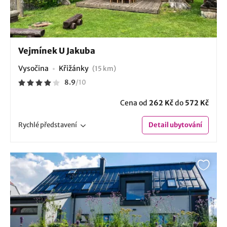
Vejmínek U Jakuba
Vysočina
Křižánky
(15 km)
8.9
/
10
Cena od
262 Kč
do
572 Kč
Rychlé
představení
Detail
ubytování