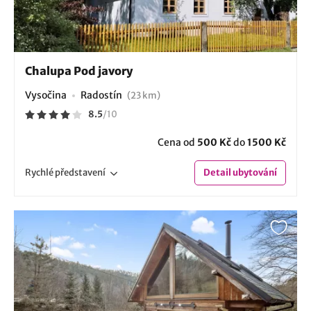
Chalupa Pod javory
Vysočina
Radostín
(23 km)
8.5
/
10
Cena od
500 Kč
do
1500 Kč
Rychlé
představení
Detail
ubytování