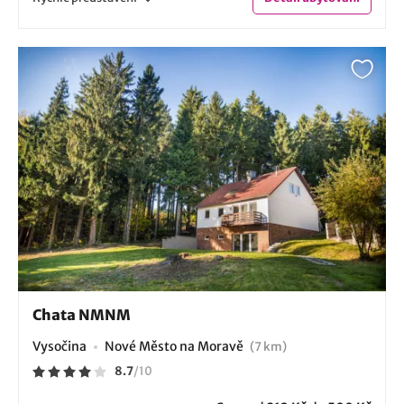
Chata NMNM
Vysočina
Nové Město na Moravě
(7 km)
8.7
/
10