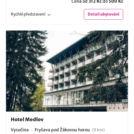
Cena od
312 Kč
do
500 Kč
Rychlé
představení
Detail
ubytování
Hotel Medlov
Vysočina
Fryšava pod Žákovou horou
(9 km)