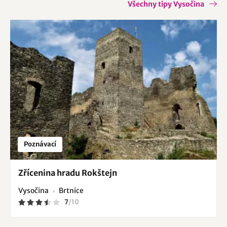
Všechny tipy Vysočina
Poznávací
Zřícenina hradu Rokštejn
Vysočina
Brtnice
7
/
10