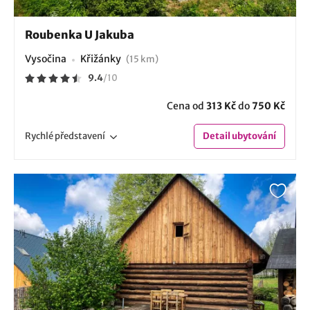
Roubenka U Jakuba
Vysočina
Křižánky
(15 km)
9.4
/
10
Cena od
313 Kč
do
750 Kč
Rychlé
představení
Detail
ubytování