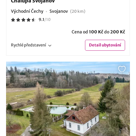
Chalupa Svojanov
Východní Čechy
Svojanov
(20 km)
9.1
/
10
Cena od
100 Kč
do
200 Kč
Rychlé
představení
Detail
ubytování