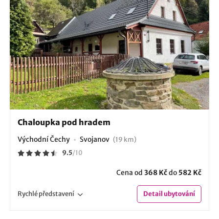
Chaloupka pod hradem
Východní Čechy
Svojanov
(19 km)
9.5
/
10
Cena od
368 Kč
do
582 Kč
Rychlé
představení
Detail
ubytování