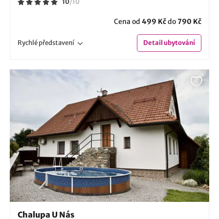
10
/
10
Cena od
499 Kč
do
790 Kč
Rychlé
představení
Detail
ubytování
Chalupa U Nás