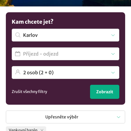
Karlov
..
Kam chcete jet?
Zrušit všechny filtry
Zobrazit
Upřesněte výběr
Venkovní bazén