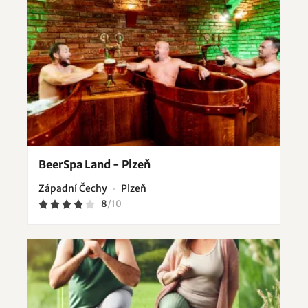
BeerSpa Land - Plzeň
Západní Čechy
Plzeň
8
/
10