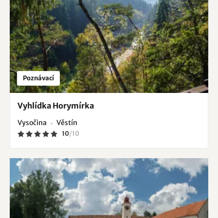
Poznávací
Vyhlídka Horymírka
Vysočina
Věstín
10
/
10