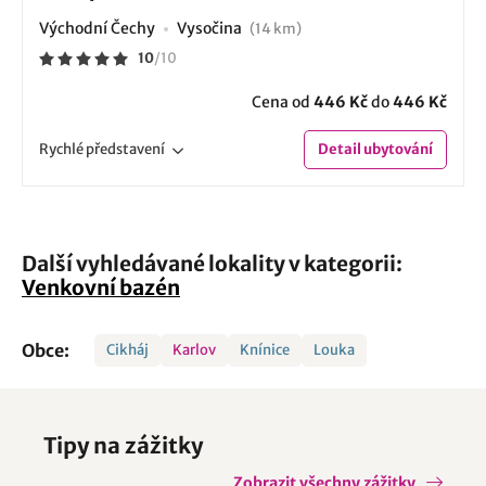
Východní Čechy
Vysočina
(14 km)
10
/
10
Cena od
446 Kč
do
446 Kč
Rychlé
představení
Detail
ubytování
Další vyhledávané lokality v kategorii:
Venkovní bazén
Obce:
Cikháj
Karlov
Knínice
Louka
Tipy na zážitky
Zobrazit všechny zážitky