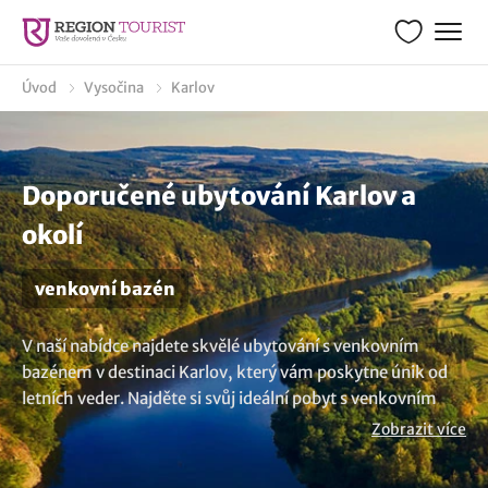
Úvod
Vysočina
Karlov
Doporučené ubytování Karlov a
okolí
venkovní bazén
V naší nabídce najdete skvělé ubytování s venkovním
bazénem v destinaci Karlov, který vám poskytne únik od
letních veder. Najděte si svůj ideální pobyt s venkovním
bazénem pro odpočinek, ale i zábavu. Není nad to si
Zobrazit více
odpočinout u bazénu a užít si léta jak se patří. Není to co
hledáte? Prohlédněte si všechna
ubytování v lokalitě