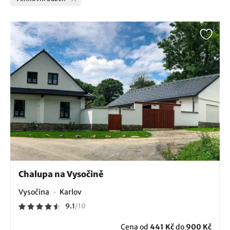
Chalupa na Vysočině
Vysočina
Karlov
9.1
/
10
Cena od
441 Kč
do
900 Kč