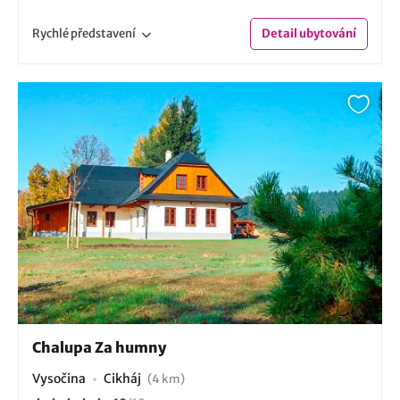
Rychlé
představení
Detail
ubytování
Chalupa Za humny
Vysočina
Cikháj
(4 km)