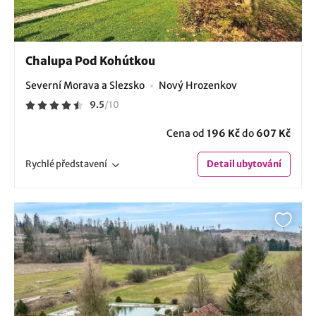
Chalupa Pod Kohútkou
Severní Morava a Slezsko
Nový Hrozenkov
9.5
/
10
Cena od
196 Kč
do
607 Kč
Rychlé
představení
Detail
ubytování