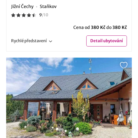
Jižní Čechy
Staňkov
9
/
10
Cena od
380 Kč
do
380 Kč
Rychlé
představení
Detail
ubytování