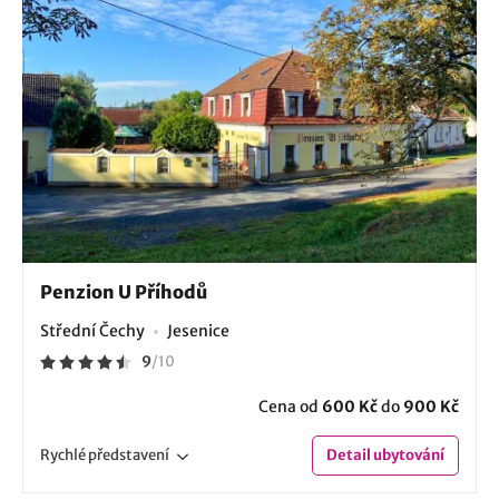
Penzion U Příhodů
Střední Čechy
Jesenice
9
/
10
Cena od
600 Kč
do
900 Kč
Rychlé
představení
Detail
ubytování