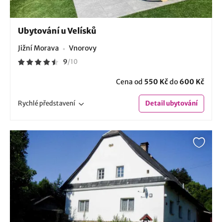
Ubytování u Velísků
Jižní Morava
Vnorovy
9
/
10
Cena od
550 Kč
do
600 Kč
Rychlé
představení
Detail
ubytování