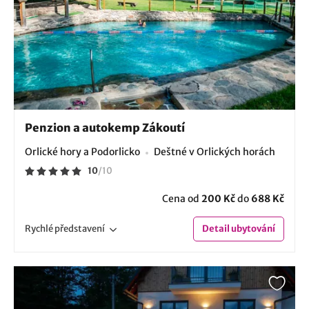
Penzion a autokemp Zákoutí
Orlické hory a Podorlicko
Deštné v Orlických horách
10
/
10
Cena od
200 Kč
do
688 Kč
Rychlé
představení
Detail
ubytování