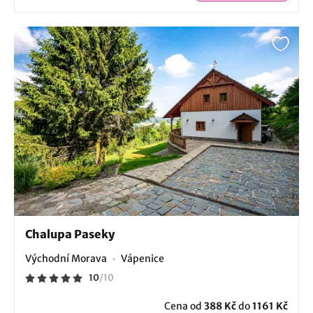
Chalupa Paseky
Východní Morava
Vápenice
10
/
10
Cena od
388 Kč
do
1161 Kč