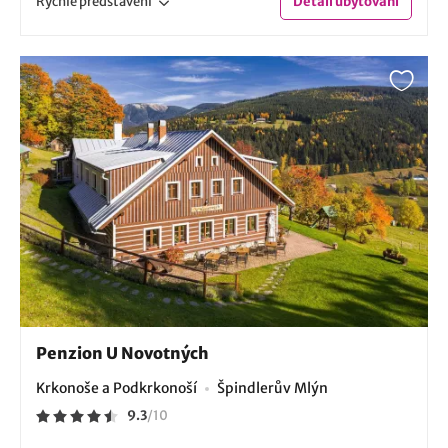
Rychlé
představení
Detail
ubytování
Penzion U Novotných
Krkonoše a Podkrkonoší
Špindlerův Mlýn
9.3
/
10