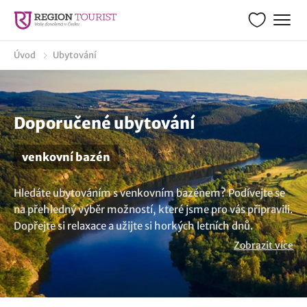
Úvod
Ubytování
Doporučené ubytování
venkovní bazén
Hledáte ubytováním s venkovním bazénem? Podívejte se
na přehledný výběr možností, které jsme pro vás připravili.
Dopřejte si relaxace a užijte si horkých letních dnů.
Zaplavte si, osvěžte se nebo jen tak polenošte na lehátku.
Zobrazit více
Najděte si svůj ideální pobyt s venkovním bazénem pro
odpočinek, ale i zábavu. Není nad to si odpočinout u
bazénu a užít si léta jak se patří.