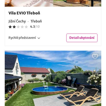
Vila EVIO Třeboň
Jižní Čechy
Třeboň
4.3
/
10
Rychlé
představení
Detail
ubytování