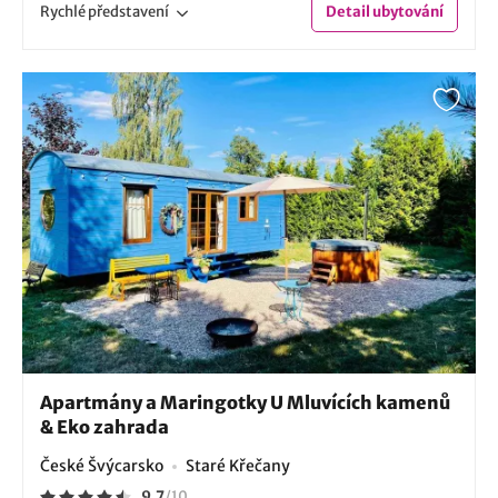
Rychlé
představení
Detail
ubytování
Apartmány a Maringotky U Mluvících kamenů
& Eko zahrada
České Švýcarsko
Staré Křečany
9.7
/
10