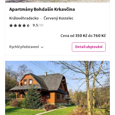
Apartmány Bohdašín Krkavčina
Královéhradecko
Červený Kostelec
9.5
/
10
Cena od
350 Kč
do
760 Kč
Rychlé
představení
Detail
ubytování