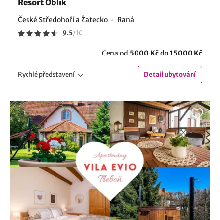
Resort Oblík
České Středohoří a Žatecko
Raná
9.5
/
10
Cena od
5000 Kč
do
15000 Kč
Rychlé
představení
Detail
ubytování