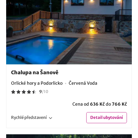
Chalupa na Šanově
Orlické hory a Podorlicko
Červená Voda
9
/
10
Cena od
636 Kč
do
766 Kč
Rychlé
představení
Detail
ubytování