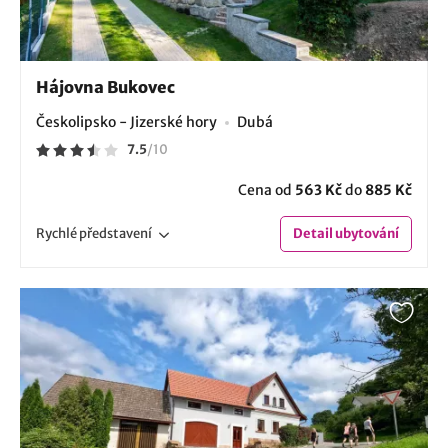
Hájovna Bukovec
Českolipsko - Jizerské hory
Dubá
7.5
/
10
Cena od
563 Kč
do
885 Kč
Rychlé
představení
Detail
ubytování