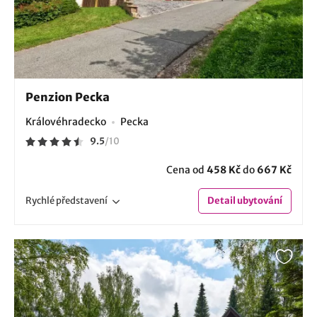
Penzion Pecka
Královéhradecko
Pecka
9.5
/
10
Cena od
458 Kč
do
667 Kč
Rychlé
představení
Detail
ubytování