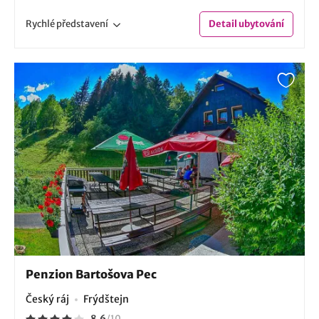
Rychlé
představení
Detail
ubytování
Penzion Bartošova Pec
Český ráj
Frýdštejn
8.6
/
10