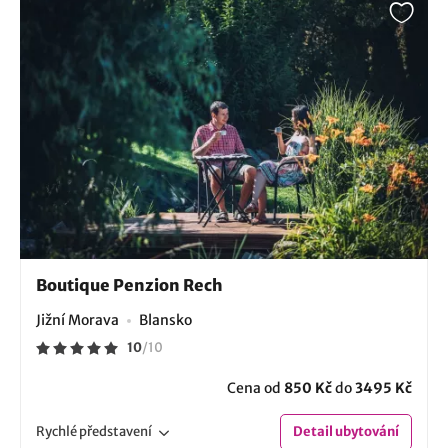
Boutique Penzion Rech
Jižní Morava
Blansko
10
/
10
Cena od
850 Kč
do
3495 Kč
Rychlé
představení
Detail
ubytování