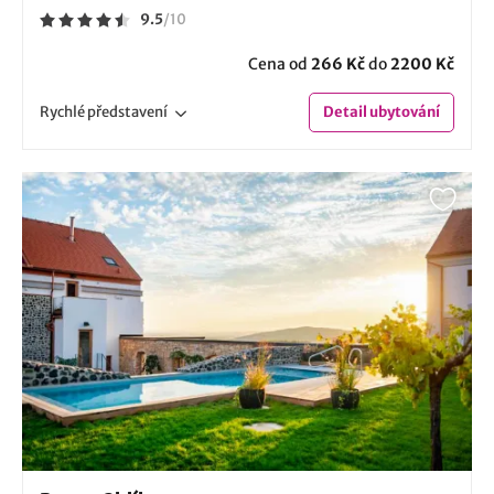
9.5
/
10
Cena od
266 Kč
do
2200 Kč
Rychlé
představení
Detail
ubytování