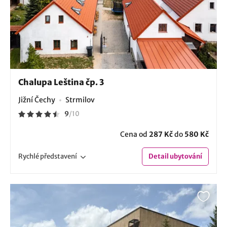
Chalupa Leština čp. 3
Jižní Čechy
Strmilov
9
/
10
Cena od
287 Kč
do
580 Kč
Rychlé
představení
Detail
ubytování