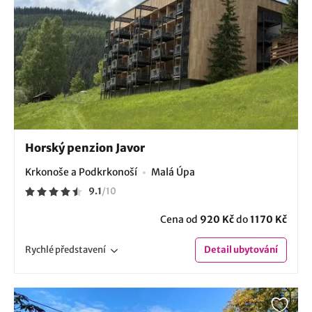
Horský penzion Javor
Krkonoše a Podkrkonoší
Malá Úpa
9.1
/
10
Cena od
920 Kč
do
1170 Kč
Rychlé
představení
Detail
ubytování