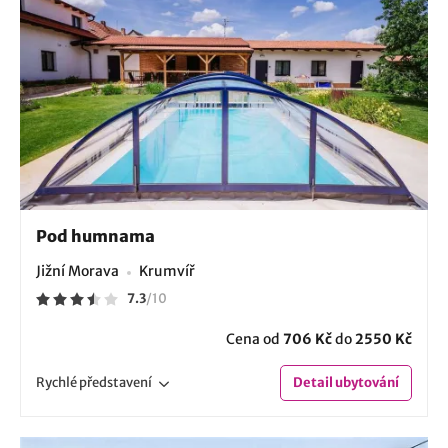
Pod humnama
Jižní Morava
Krumvíř
7.3
/
10
Cena od
706 Kč
do
2550 Kč
Rychlé
představení
Detail
ubytování