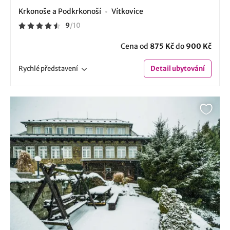
Krkonoše a Podkrkonoší
Vítkovice
9
/
10
Cena od
875 Kč
do
900 Kč
Rychlé
představení
Detail
ubytování