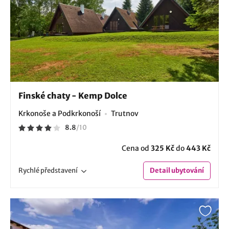
Finské chaty - Kemp Dolce
Krkonoše a Podkrkonoší
Trutnov
8.8
/
10
Cena od
325 Kč
do
443 Kč
Rychlé
představení
Detail
ubytování