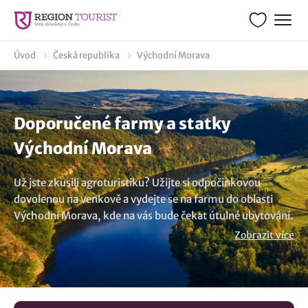
Úvod
Česká republika
Východní Morava
Doporučené farmy a statky
Východní Morava
Už jste zkusili agroturistiku? Užijte si odpočinkovou
dovolenou na venkově a vydejte se na farmu do oblasti
Východní Morava, kde na vás bude čekat útulné ubytování.
Zažijte atmosféru života na statku a objevte jeho kouzlo. V
Zobrazit více
naší nabídce v lokalitě Východní Morava a širokém okolí se
můžete ubytovat na farmě. A co většínou nabízí ubytování
na rodinné farmě? Vychutnáte si klid, užijete si procházky
mezi poli a loukami nebo projížďky na kole. Některé statky