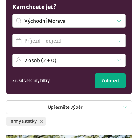
také nabízí ochutnávku čerstvých domácích výrobků,
Kam chcete jet?
které lze následně zakoupit. Vydejte se na dovolenou na
statku za zážitky a utečte od ruchu města. Nevybrali jste
si? Mrkněte na všechna
ubytování v lokalitě Východní
Morava
.
Zrušit všechny filtry
Zobrazit
Upřesněte výběr
Farmy a statky