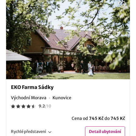
EKO Farma Sádky
Východní Morava
Kunovice
9.2
/
10
Cena od
745 Kč
do
745 Kč
Rychlé
představení
Detail
ubytování