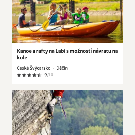
Kanoe a rafty na Labi s možností návratu na
kole
České Švýcarsko
Děčín
9
/
10