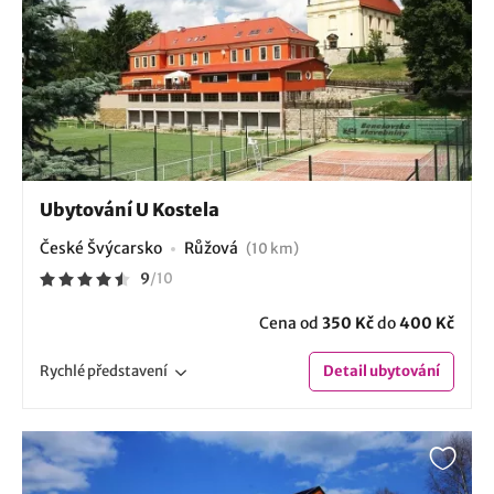
Ubytování U Kostela
České Švýcarsko
Růžová
(10 km)
9
/
10
Cena od
350 Kč
do
400 Kč
Rychlé
představení
Detail
ubytování