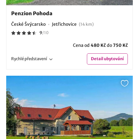
Penzion Pohoda
České Švýcarsko
Jetřichovice
(14 km)
9
/
10
Cena od
480 Kč
do
750 Kč
Rychlé
představení
Detail
ubytování