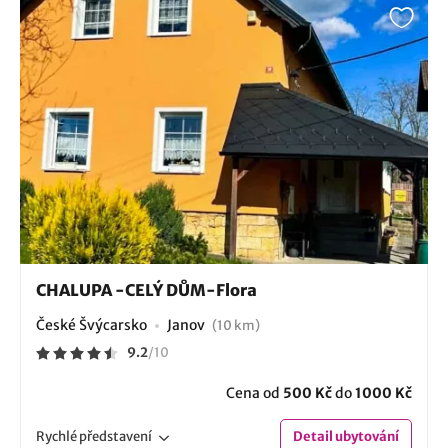
CHALUPA -CELÝ DŮM-Flora
České Švýcarsko
Janov
(10 km)
9.2
/
10
Cena od
500 Kč
do
1000 Kč
Rychlé
představení
Detail
ubytování