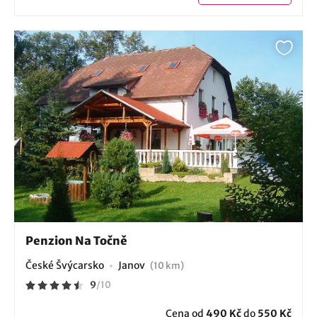
Penzion Na Točně
České Švýcarsko
Janov
(10 km)
9
/
10
Cena od
490 Kč
do
550 Kč