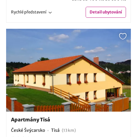
Rychlé
představení
Detail
ubytování
Apartmány Tisá
České Švýcarsko
Tisá
(13 km)