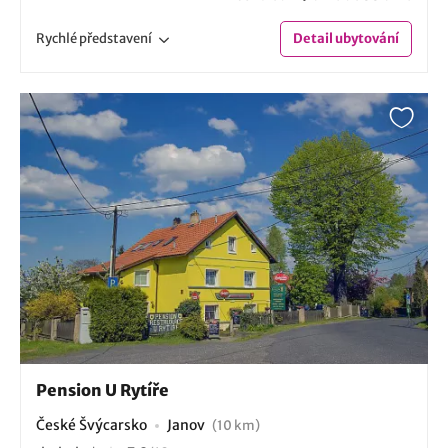
Rychlé
představení
Detail
ubytování
Pension U Rytíře
České Švýcarsko
Janov
(10 km)