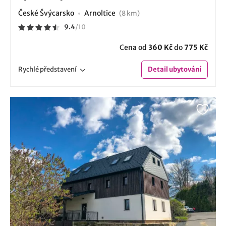
České Švýcarsko
Arnoltice
(8 km)
9.4
/
10
Cena od
360 Kč
do
775 Kč
Rychlé
představení
Detail
ubytování