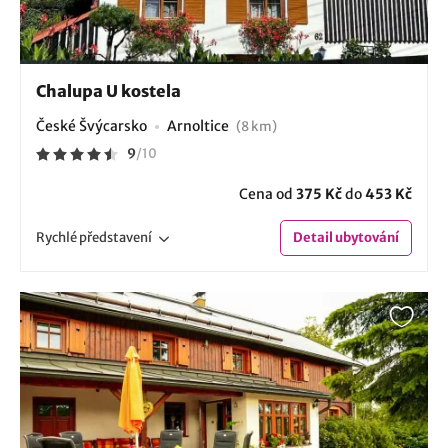
Chalupa U kostela
České Švýcarsko
Arnoltice
(8 km)
9
/
10
Cena od
375 Kč
do
453 Kč
Rychlé
představení
Detail
ubytování