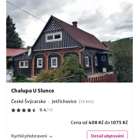
Chalupa U Slunce
České Švýcarsko
Jetřichovice
(16 km)
9.4
/
10
Cena od
408 Kč
do
1075 Kč
Rychlé
představení
Detail
ubytování