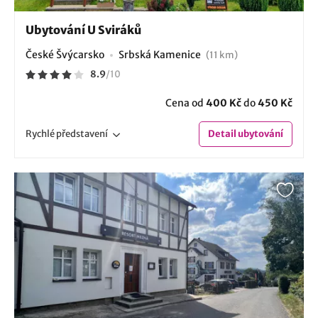
Ubytování U Sviráků
České Švýcarsko
Srbská Kamenice
(11 km)
8.9
/
10
Cena od
400 Kč
do
450 Kč
Rychlé
představení
Detail
ubytování