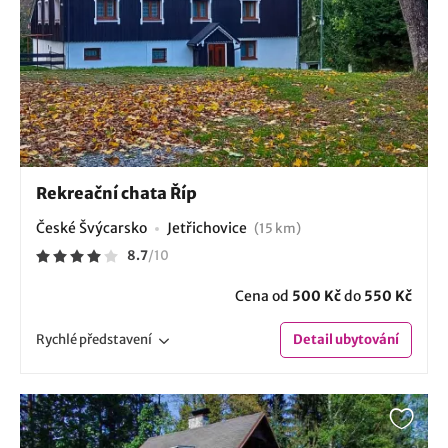
Rekreační chata Říp
České Švýcarsko
Jetřichovice
(15 km)
8.7
/
10
Cena od
500 Kč
do
550 Kč
Rychlé
představení
Detail
ubytování