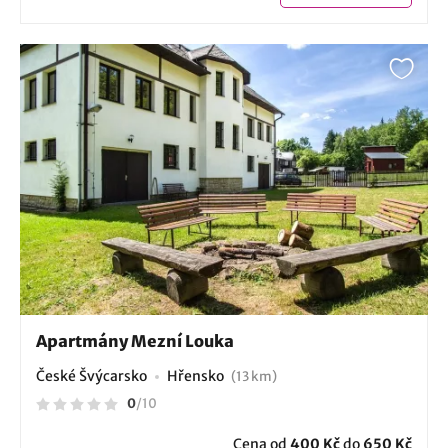
Apartmány Mezní Louka
České Švýcarsko
Hřensko
(13 km)
0
/
10
Cena od
400 Kč
do
650 Kč