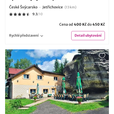
České Švýcarsko
Jetřichovice
(13 km)
9.3
/
10
Cena od
400 Kč
do
450 Kč
Rychlé
představení
Detail
ubytování