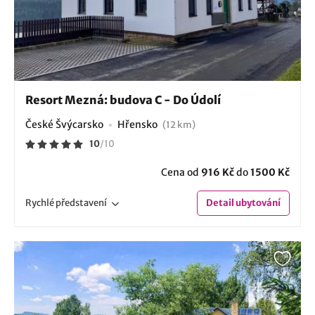
Resort Mezná: budova C - Do Údolí
České Švýcarsko
Hřensko
(12 km)
10
/
10
Cena od
916 Kč
do
1500 Kč
Rychlé
představení
Detail
ubytování