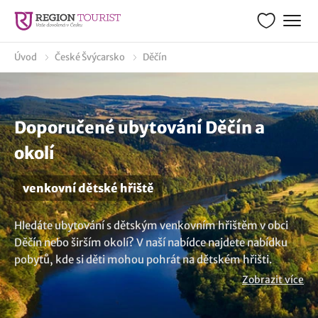
Úvod
České Švýcarsko
Děčín
Doporučené ubytování Děčín a
okolí
venkovní dětské hřiště
Hledáte ubytování s dětským venkovním hřištěm v obci
Děčín nebo širším okolí? V naší nabídce najdete nabídku
pobytů, kde si děti mohou pohrát na dětském hřišti.
Zaručené bezpečné prostředí se spoustou zábavy pro vaše
Zobrazit více
ratolesti poskytne zahrada s prolézačkami, písvkoště či
houpačkami a rodičům tak kýžená chvíle klidu. Mrkněte