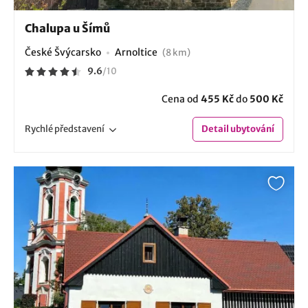
Chalupa u Šímů
České Švýcarsko
Arnoltice
(8 km)
9.6
/
10
Cena od
455 Kč
do
500 Kč
Rychlé
představení
Detail
ubytování