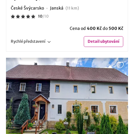
České Švýcarsko
Janská
(11 km)
10
/
10
Cena od
400 Kč
do
500 Kč
Rychlé
představení
Detail
ubytování