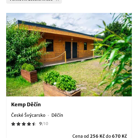
Kemp Děčín
České Švýcarsko
Děčín
9
/
10
Cena od
256 Kč
do
670 Kč