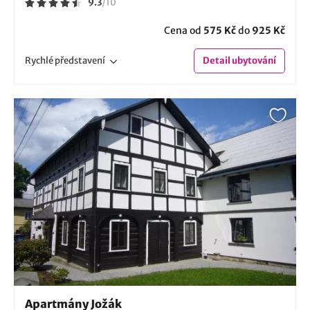
9.3
/
10
Cena od
575 Kč
do
925 Kč
Rychlé
představení
Detail
ubytování
Apartmány Jožák