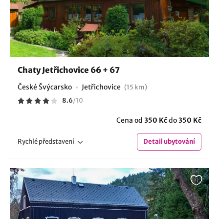
Chaty Jetřichovice 66 + 67
České Švýcarsko
Jetřichovice
(15 km)
8.6
/
10
Cena od
350 Kč
do
350 Kč
Rychlé
představení
Detail
ubytování