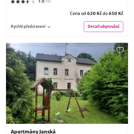
7.9
/
10
Cena od
620 Kč
do
650 Kč
Rychlé
představení
Detail
ubytování
Apartmány Janská