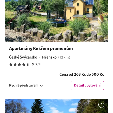
Apartmány Ke třem pramenům
České Švýcarsko
Hřensko
(12 km)
9.2
/
10
Cena od
263 Kč
do
500 Kč
Rychlé
představení
Detail
ubytování