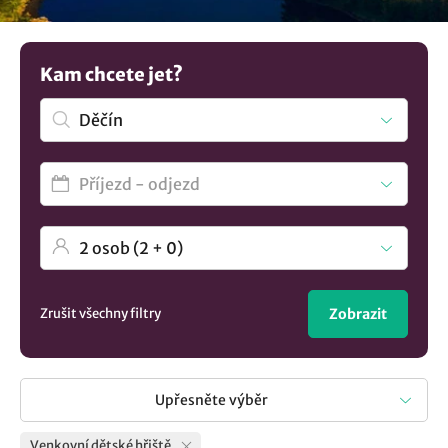
na seznam ubytování v lokalitě Děčín s dětským hřištěm,
kde byste mohli strávit dovolenou. Není to co hledáte?
Prohlédněte si všechna
ubytování v lokalitě Děčín
..
Kam chcete jet?
Zrušit všechny filtry
Zobrazit
Upřesněte výběr
Venkovní dětské hřiště