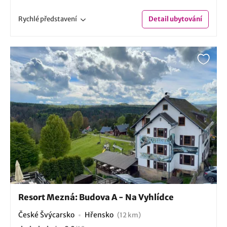
Rychlé
představení
Detail
ubytování
Resort Mezná: Budova A - Na Vyhlídce
České Švýcarsko
Hřensko
(12 km)