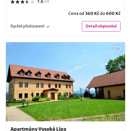
7.8
/
10
Cena od
360 Kč
do
600 Kč
Rychlé
představení
Detail
ubytování
Apartmány Vysoká Lípa