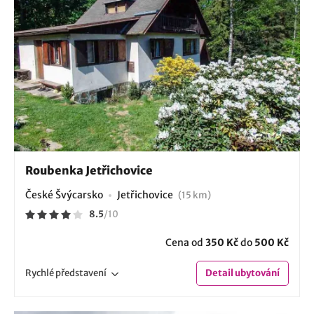
Roubenka Jetřichovice
České Švýcarsko
Jetřichovice
(15 km)
8.5
/
10
Cena od
350 Kč
do
500 Kč
Rychlé
představení
Detail
ubytování