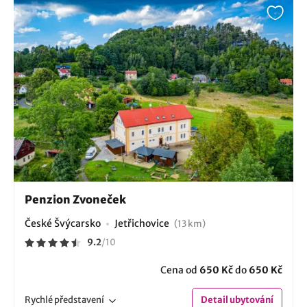
Penzion Zvoneček
České Švýcarsko
Jetřichovice
(13 km)
9.2
/
10
Cena od
650 Kč
do
650 Kč
Rychlé
představení
Detail
ubytování