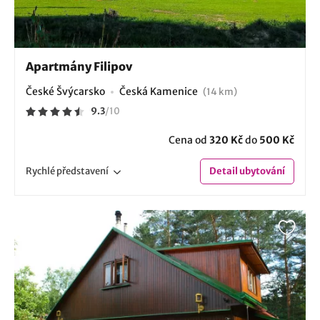
Apartmány Filipov
České Švýcarsko
Česká Kamenice
(14 km)
9.3
/
10
Cena od
320 Kč
do
500 Kč
Rychlé
představení
Detail
ubytování