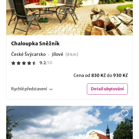
Chaloupka Sněžník
České Švýcarsko
Jílové
(8 km)
9.2
/
10
Cena od
830 Kč
do
930 Kč
Rychlé
představení
Detail
ubytování