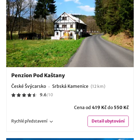
Penzion Pod Kaštany
České Švýcarsko
Srbská Kamenice
(12 km)
9.6
/
10
Cena od
419 Kč
do
550 Kč
Rychlé
představení
Detail
ubytování