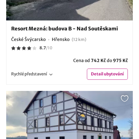
Resort Mezná: budova B - Nad Soutěskami
České Švýcarsko
Hřensko
(12 km)
8.7
/
10
Cena od
742 Kč
do
975 Kč
Rychlé
představení
Detail
ubytování