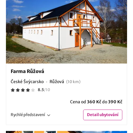
Farma Růžová
České Švýcarsko
Růžová
(10 km)
8.5
/
10
Cena od
360 Kč
do
390 Kč
Rychlé
představení
Detail
ubytování