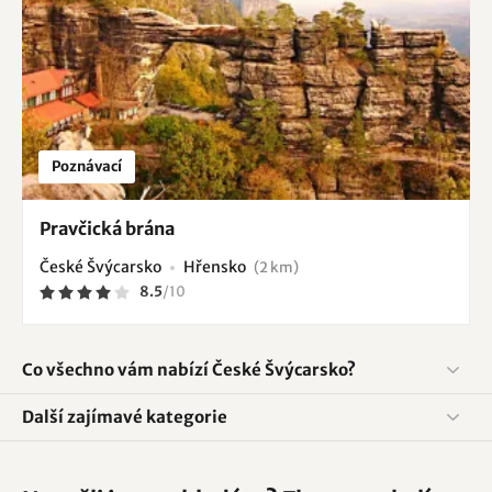
Poznávací
Pravčická brána
České Švýcarsko
Hřensko
(2 km)
8.5
/
10
Co všechno vám nabízí České Švýcarsko?
Další zajímavé kategorie