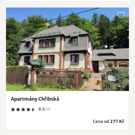
Apartmány Chřibská
9.3
/
10
Cena od
277 Kč