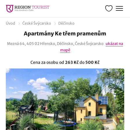
Úvod
České Švýcarsko
Děčínsko
Apartmány Ke třem pramenům
Mezná 64, 405 02 Hřensko, Děčínsko, České Švýcarsko
ukázat na
mapě
Cena za osobu od
263 Kč
do
500 Kč