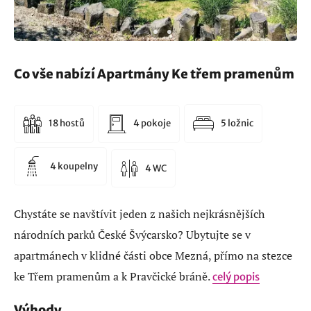
Co vše nabízí Apartmány Ke třem pramenům
18 hostů
4 pokoje
5 ložnic
4 koupelny
4 WC
Chystáte se navštívit jeden z našich nejkrásnějších
národních parků České Švýcarsko? Ubytujte se v
apartmánech v klidné části obce Mezná, přímo na stezce
ke Třem pramenům a k Pravčické bráně.
celý popis
Výhody