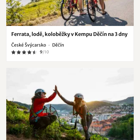
Ferrata, lodě, koloběžky v Kempu Děčín na 3 dny
České Švýcarsko
Děčín
9
/
10