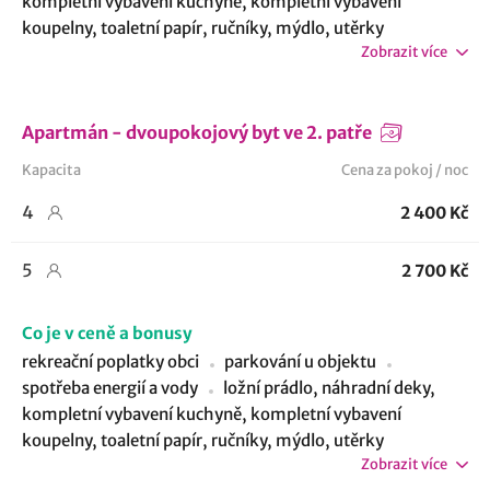
kompletní vybavení kuchyně, kompletní vybavení
koupelny, toaletní papír, ručníky, mýdlo, utěrky
Zobrazit více
Apartmán - dvoupokojový byt ve 2. patře
Kapacita
Cena za pokoj / noc
4
2 400 Kč
5
2 700 Kč
Co je v ceně a bonusy
rekreační poplatky obci
parkování u objektu
spotřeba energií a vody
ložní prádlo, náhradní deky,
kompletní vybavení kuchyně, kompletní vybavení
koupelny, toaletní papír, ručníky, mýdlo, utěrky
Zobrazit více