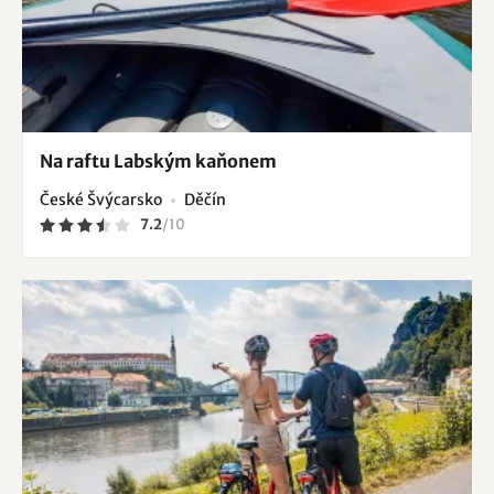
Na raftu Labským kaňonem
České Švýcarsko
Děčín
7.2
/
10