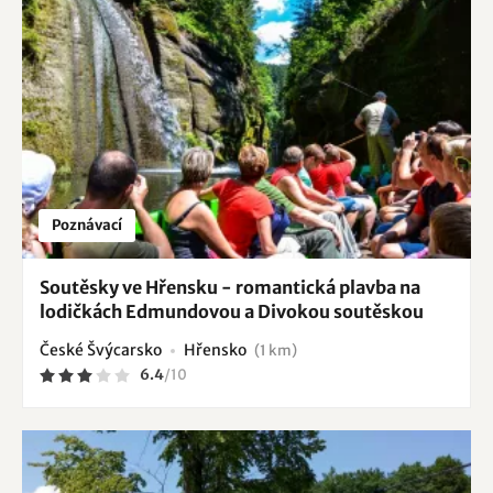
blízkosti trasy do soutěsky řeky Kamenice. Je zde tedy
mnoho příležitostí pro turistiku, cykloturistiku,
houbaření, lezectví, i na procházky s dětmi. V blízkosti
naleznete řadu známých turisticky atraktivních cílů, jako
třeba
soutěsky ve Hřensku
,
Dolský Mlýn
,
Marianinu
vyhlídka
,
Pavlínino údolí
,
Skalní hrad Falkenštejn
,
Pravčická brána
,
Skalní hrádek Šaunštejn
.
Poznávací
Soutěsky ve Hřensku - romantická plavba na
lodičkách Edmundovou a Divokou soutěskou
České Švýcarsko
Hřensko
(1 km)
6.4
/
10