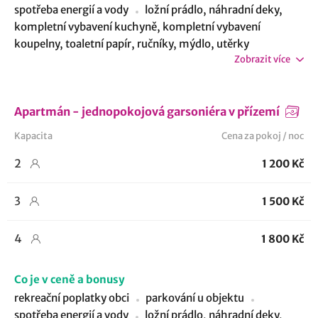
spotřeba energií a vody
ložní prádlo, náhradní deky,
kompletní vybavení kuchyně, kompletní vybavení
koupelny, toaletní papír, ručníky, mýdlo, utěrky
Zobrazit více
Apartmán - jednopokojová garsoniéra v přízemí
Kapacita
Cena za pokoj / noc
2
1 200 Kč
3
1 500 Kč
4
1 800 Kč
Co je v ceně a bonusy
rekreační poplatky obci
parkování u objektu
spotřeba energií a vody
ložní prádlo, náhradní deky,