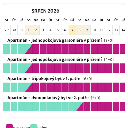
SRPEN 2026
St
Čt
Pá
So
Ne
Po
Út
St
Čt
Pá
So
Ne
Po
Út
St
Čt
Pá
29
30
31
1
2
3
4
5
6
7
8
9
10
11
12
13
14
Apartmán - jednopokojová garsoniéra v přízemí
[3+0]
Apartmán - jednopokojová garsoniéra v přízemí
[4+0]
Apartmán - třípokojový byt v 1. patře
[6+0]
Apartmán - dvoupokojový byt ve 2. patře
[5+0]
obsazeno
volno