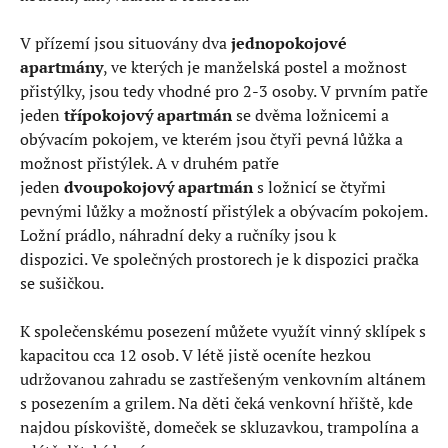
V přízemí jsou situovány dva
jednopokojové
apartmány
, ve kterých je manželská postel a možnost
přistýlky, jsou tedy vhodné pro 2-3 osoby. V prvním patře
jeden
třípokojový apartmán
se dvěma ložnicemi a
obývacím pokojem, ve kterém jsou čtyři pevná lůžka a
možnost přistýlek. A v druhém patře
jeden
dvoupokojový apartmán
s ložnicí se čtyřmi
pevnými lůžky a možností přistýlek a obývacím pokojem.
Ložní prádlo, náhradní deky a ručníky jsou k
dispozici. Ve společných prostorech je k dispozici pračka
se sušičkou.
K společenskému posezení můžete využít vinný sklípek s
kapacitou cca 12 osob. V létě jistě oceníte hezkou
udržovanou zahradu se zastřešeným venkovním altánem
s posezením a grilem. Na děti čeká venkovní hřiště, kde
najdou pískoviště, domeček se skluzavkou, trampolína a