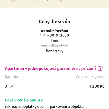
Ceny dle sezón
aktuální sezóna
1. 4. - 30. 9. 2030
1 noc
min. délka pobytu
bez stravy
Apartmán - jednopokojová garsoniéra v přízemí
Kapacita
Cena za pokoj / noc
3
1 200 Kč
Co je v ceně a bonusy
rekreační poplatky obci
parkování u objektu