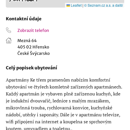
Leaflet
|
© Seznam.cz a.s. a další
Kontaktní údaje
Zobrazit telefon
Mezná 64
405 02 Hřensko
České Švýcarsko
Celý popisek ubytování
Apartmány Ke třem pramenům nabízím komfortní
ubytování ve čtyřech komletně zařízených apartmánech.
Každý apartmán je vybaven plně zařízenou kuchyň, kde
je indukční dvouvařič, lednice s malým mrazákem,
mikrovlnná trouba, rychlovarná konvice, kuchyňské
nádobí, utěrky i saponáty. Dále je v apartmánu televize,
wifi připojení na internet a koupelna se sprchovým
koutem, umyvadlem a toaletou..