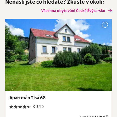
Nenašli jste co hledáte? Zkuste v okolí:
Všechna ubytování České Švýcarsko
Apartmán Tisá 68
9.3
/
10