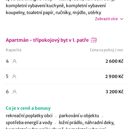
kompletní vybavení kuchyně, kompletní vybavení
koupelny, toaletní papír, ručníky, mýdlo, utěrky
Zobrazit více
Apartmán - třípokojový byt v 1. patře
Kapacita
Cena za pokoj / noc
4
2 600 Kč
5
2 900 Kč
6
3 200 Kč
Co je v ceně a bonusy
rekreační poplatky obci
parkování u objektu
spotřeba energií a vody
ložní prádlo, náhradní deky,