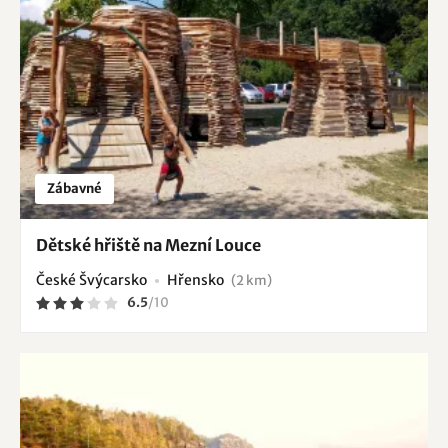
Zábavné
Dětské hřiště na Mezní Louce
České Švýcarsko
Hřensko
(2 km)
6.5
/
10