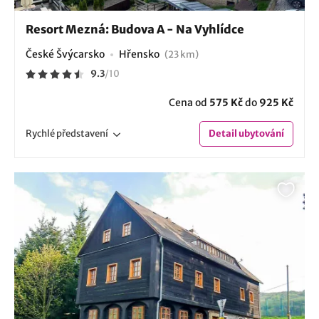
Resort Mezná: Budova A - Na Vyhlídce
České Švýcarsko
Hřensko
(23 km)
9.3
/
10
Cena od
575 Kč
do
925 Kč
Rychlé
představení
Detail
ubytování