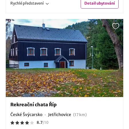
Rychlé
představení
Detail
ubytování
Rekreační chata Říp
České Švýcarsko
Jetřichovice
(17 km)
8.7
/
10