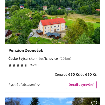
Penzion Zvoneček
České Švýcarsko
Jetřichovice
(20 km)
9.2
/
10
Cena od
650 Kč
do
650 Kč
Rychlé
představení
Detail
ubytování