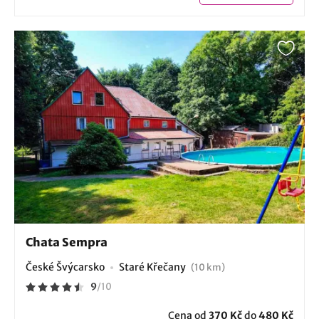
Chata Sempra
České Švýcarsko
Staré Křečany
(10 km)
9
/
10
Cena od
370 Kč
do
480 Kč