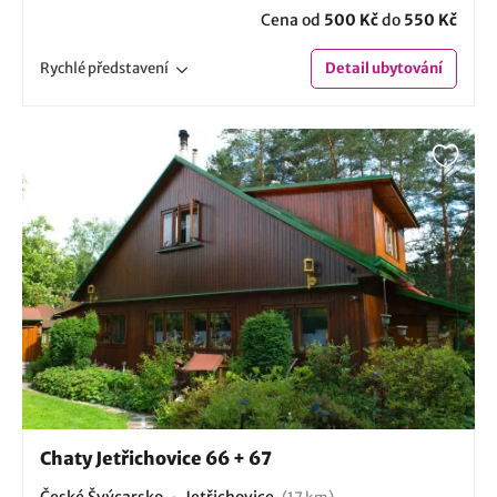
Cena od
500 Kč
do
550 Kč
Rychlé
představení
Detail
ubytování
Chaty Jetřichovice 66 + 67