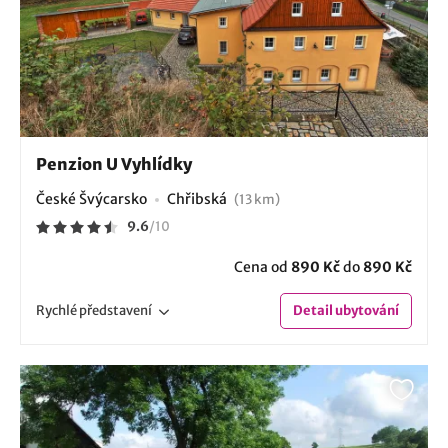
Penzion U Vyhlídky
České Švýcarsko
Chřibská
(13 km)
9.6
/
10
Cena od
890 Kč
do
890 Kč
Rychlé
představení
Detail
ubytování