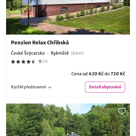
Penzion Relax Chřibská
České Švýcarsko
Rybniště
(8 km)
9
/
10
Cena od
620 Kč
do
720 Kč
Rychlé
představení
Detail
ubytování