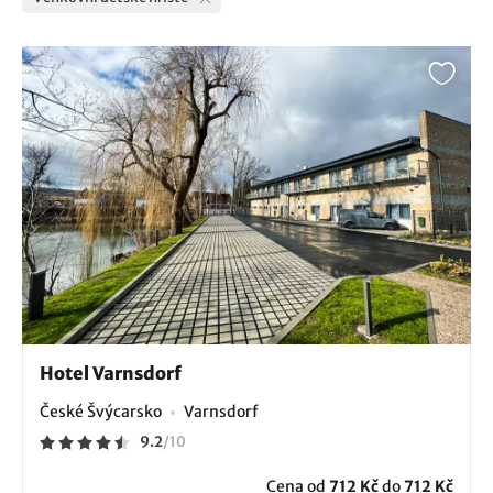
Hotel Varnsdorf
České Švýcarsko
Varnsdorf
9.2
/
10
Cena od
712 Kč
do
712 Kč