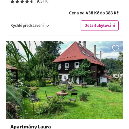
9.5
/
10
Cena od
438 Kč
do
383 Kč
Rychlé
představení
Detail
ubytování
Apartmány Laura