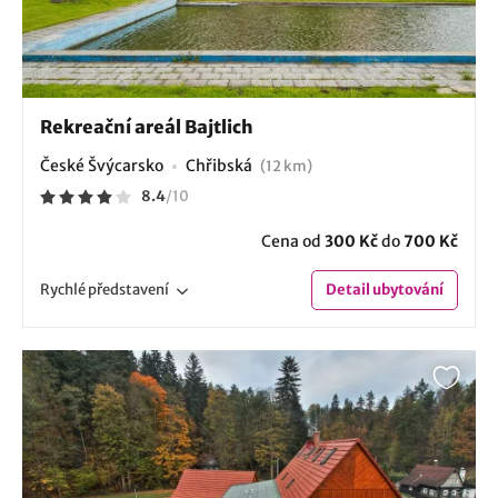
Rekreační areál Bajtlich
České Švýcarsko
Chřibská
(12 km)
8.4
/
10
Cena od
300 Kč
do
700 Kč
Rychlé
představení
Detail
ubytování