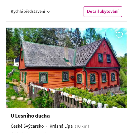
Rychlé
představení
Detail
ubytování
U Lesního ducha
České Švýcarsko
Krásná Lípa
(10 km)