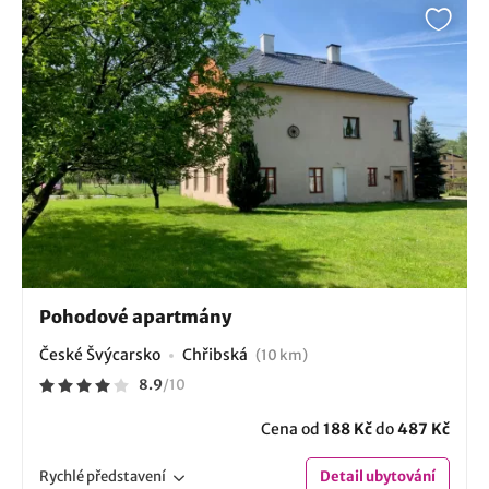
Pohodové apartmány
České Švýcarsko
Chřibská
(10 km)
8.9
/
10
Cena od
188 Kč
do
487 Kč
Rychlé
představení
Detail
ubytování