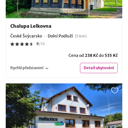
Chalupa Lelkovna
České Švýcarsko
Dolní Podluží
(5 km)
9
/
10
Cena od
238 Kč
do
535 Kč
Rychlé
představení
Detail
ubytování