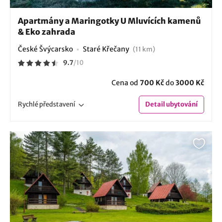
Apartmány a Maringotky U Mluvících kamenů
& Eko zahrada
České Švýcarsko
Staré Křečany
(11 km)
9.7
/
10
Cena od
700 Kč
do
3000 Kč
Rychlé
představení
Detail
ubytování