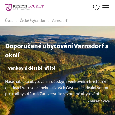
Úvod
České Švýcarsko
Varnsdorf
Doporučené ubytování Varnsdorf a
okolí
venkovní dětské hřiště
Naše nabídka ubytování s dětským venkovním hřištěm v
destinaci Varnsdorf nebo blízkých částech je ideální volbou
pro rodiny s dětmi. Zarezervujte si vhodné ubytování s
výborným zázemím v podobě dětského hřiště se spoustou
Zobrazit více
atrakcí jako např. houpačky, pískoviště, dětský hrad nebo
prolézačky, kterým vaše děti neodolají. Není nad to