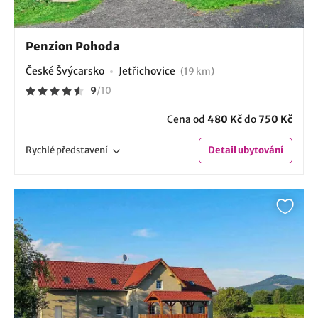
Penzion Pohoda
České Švýcarsko
Jetřichovice
(19 km)
9
/
10
Cena od
480 Kč
do
750 Kč
Rychlé
představení
Detail
ubytování