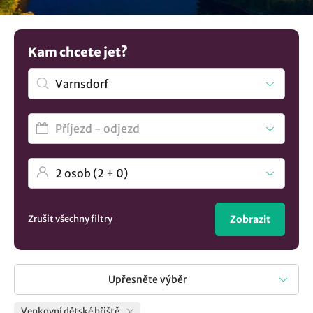
posedět na terase a mít dítě na dohled. Nenalezli jste to
pravé? Objevte další možnosti
ubytování v lokalitě
Varnsdorf
..
Kam chcete jet?
Zrušit všechny filtry
Zobrazit
Upřesněte výběr
Venkovní dětské hřiště