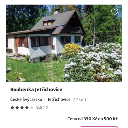
Roubenka Jetřichovice
České Švýcarsko
Jetřichovice
(17 km)
8.5
/
10
Cena od
350 Kč
do
500 Kč