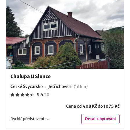
Chalupa U Slunce
České Švýcarsko
Jetřichovice
(16 km)
9.4
/
10
Cena od
408 Kč
do
1075 Kč
Rychlé
představení
Detail
ubytování