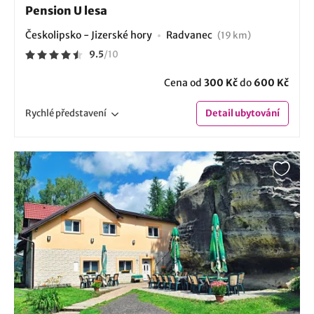
Pension U lesa
Českolipsko - Jizerské hory
Radvanec
(19 km)
9.5
/
10
Cena od
300 Kč
do
600 Kč
Rychlé
představení
Detail
ubytování