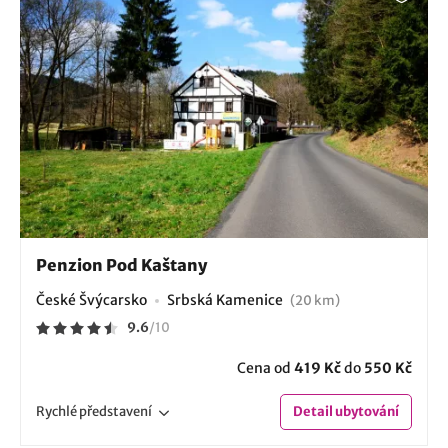
Penzion Pod Kaštany
České Švýcarsko
Srbská Kamenice
(20 km)
9.6
/
10
Cena od
419 Kč
do
550 Kč
Rychlé
představení
Detail
ubytování