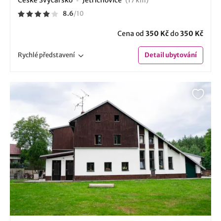
České Švýcarsko
Jetřichovice
(17 km)
8.6
/
10
Cena od
350 Kč
do
350 Kč
Rychlé
představení
Detail
ubytování