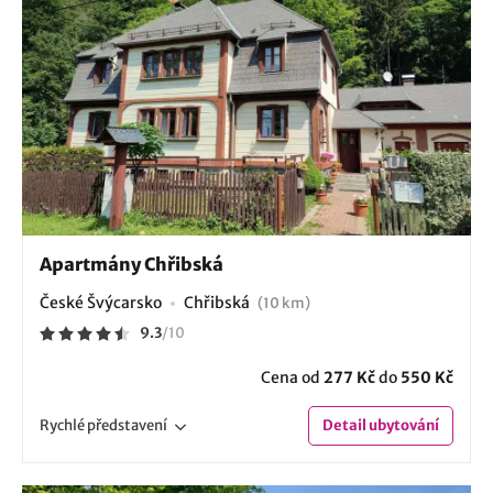
Apartmány Chřibská
České Švýcarsko
Chřibská
(10 km)
9.3
/
10
Cena od
277 Kč
do
550 Kč
Rychlé
představení
Detail
ubytování