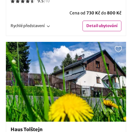
9.5
/
10
Cena od
730 Kč
do
800 Kč
Rychlé
představení
Detail
ubytování
Haus Tolštejn