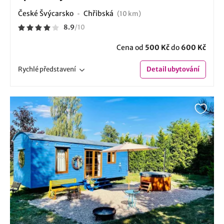
České Švýcarsko
Chřibská
(10 km)
8.9
/
10
Cena od
500 Kč
do
600 Kč
Rychlé
představení
Detail
ubytování