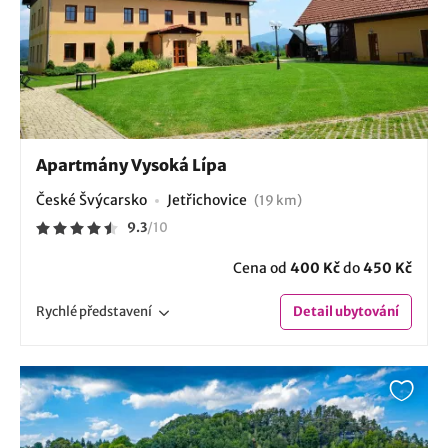
Apartmány Vysoká Lípa
České Švýcarsko
Jetřichovice
(19 km)
9.3
/
10
Cena od
400 Kč
do
450 Kč
Rychlé
představení
Detail
ubytování