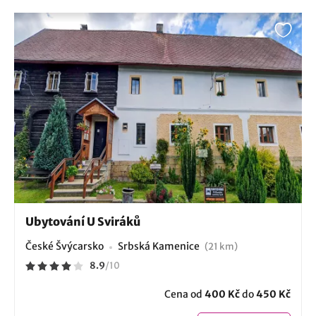
Ubytování U Sviráků
České Švýcarsko
Srbská Kamenice
(21 km)
8.9
/
10
Cena od
400 Kč
do
450 Kč