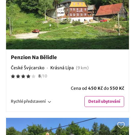
Penzion Na Bělidle
České Švýcarsko
Krásná Lípa
(9 km)
8
/
10
Cena od
450 Kč
do
550 Kč
Rychlé
představení
Detail
ubytování