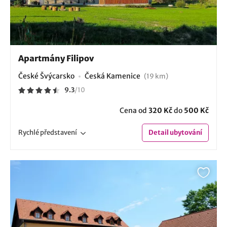
Apartmány Filipov
České Švýcarsko
Česká Kamenice
(19 km)
9.3
/
10
Cena od
320 Kč
do
500 Kč
Rychlé
představení
Detail
ubytování