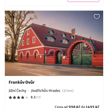
Frankův Dvůr
Jižní Čechy
Jindřichův Hradec
(21 km)
8.5
/
10
Cena od
998 Kč
do
1495 Kč