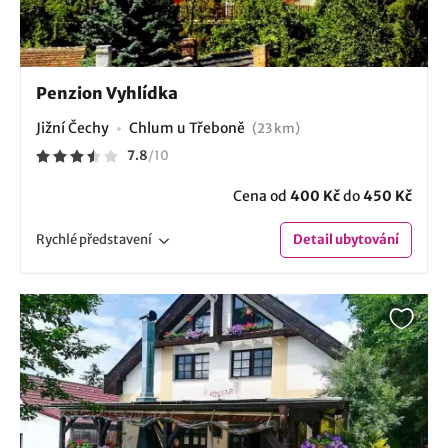
Penzion Vyhlídka
Jižní Čechy
Chlum u Třeboně
(23 km)
7.8
/
10
Cena od
400 Kč
do
450 Kč
Rychlé
představení
Detail
ubytování