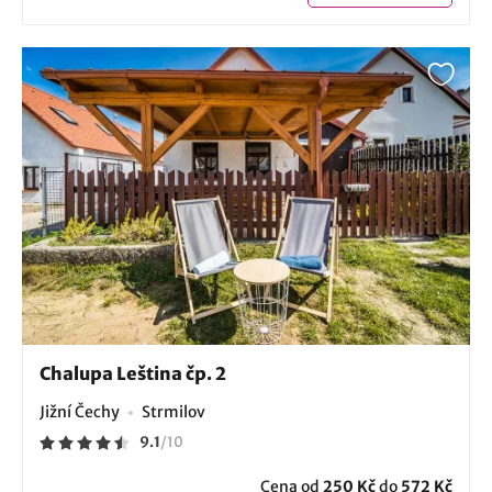
Chalupa Leština čp. 2
Jižní Čechy
Strmilov
9.1
/
10
Cena od
250 Kč
do
572 Kč