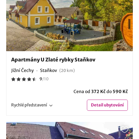
Apartmány U Zlaté rybky Staňkov
Jižní Čechy
Staňkov
(20 km)
9
/
10
Cena od
372 Kč
do
590 Kč
Rychlé
představení
Detail
ubytování