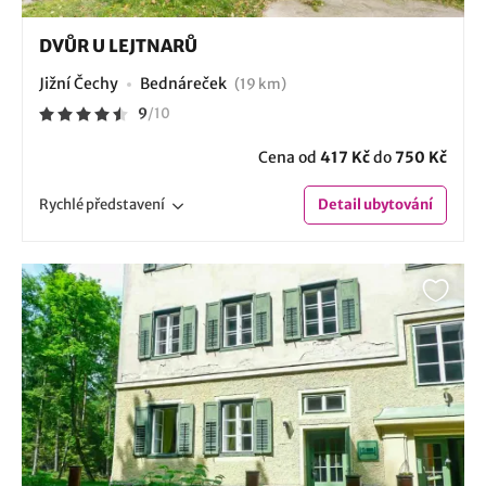
DVŮR U LEJTNARŮ
Jižní Čechy
Bednáreček
(19 km)
9
/
10
Cena od
417 Kč
do
750 Kč
Rychlé
představení
Detail
ubytování