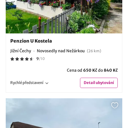
Penzion U Kostela
Jižní Čechy
Novosedly nad Nežárkou
(26 km)
9
/
10
Cena od
650 Kč
do
840 Kč
Rychlé
představení
Detail
ubytování