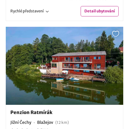
Rychlé
představení
Detail
ubytování
Penzion Ratmírák
Jižní Čechy
Blažejov
(12 km)