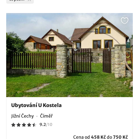
Ubytování U Kostela
Jižní Čechy
Číměř
9.2
/
10
Cena od
458 Kč
do
750 Kč