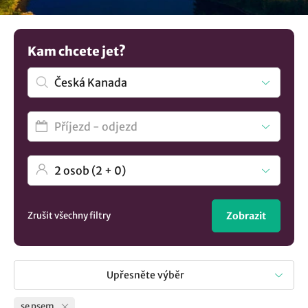
Zdá se vám výběr příliš malý? Zde jsou všechna
ubytování v
lokalitě Česká Kanada
..
Kam chcete jet?
Zrušit všechny filtry
Zobrazit
Upřesněte výběr
se psem