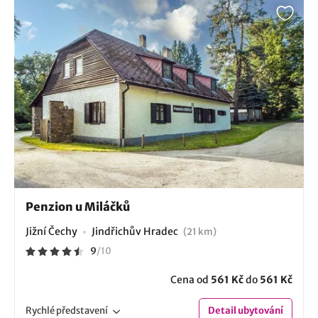
Penzion u Miláčků
Jižní Čechy
Jindřichův Hradec
(21 km)
9
/
10
Cena od
561 Kč
do
561 Kč
Rychlé
představení
Detail
ubytování