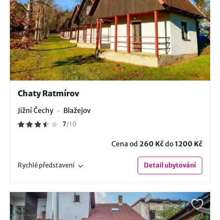
Chaty Ratmírov
Jižní Čechy
Blažejov
7
/
10
Cena od
260 Kč
do
1200 Kč
Rychlé
představení
Detail
ubytování