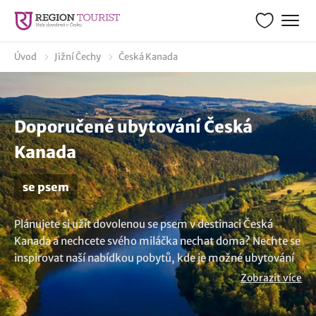
Úvod
Jižní Čechy
Česká Kanada
Doporučené ubytování Česká
Kanada
se psem
Plánujete si užít dovolenou se psem v destinaci Česká
Kanada a nechcete svého miláčka nechat doma? Nechte se
inspirovat naší nabídkou pobytů, kde je možné ubytování
se psem nebo domácím zvířetem. Užijte si bezstarostnou
Zobrazit více
dovolenou i s kočkou v místech, která jsou přátelská k
zvířatům a poskytují veškeré pohodlí pro domácí mazlíčky.