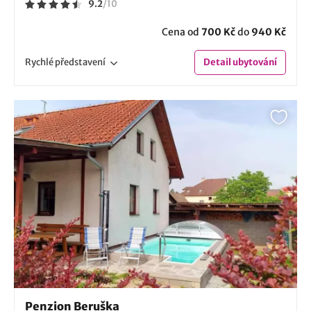
9.2
/
10
Cena od
700 Kč
do
940 Kč
Rychlé
představení
Detail
ubytování
Penzion Beruška