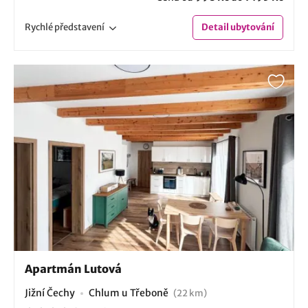
Rychlé
představení
Detail
ubytování
Apartmán Lutová
Jižní Čechy
Chlum u Třeboně
(22 km)