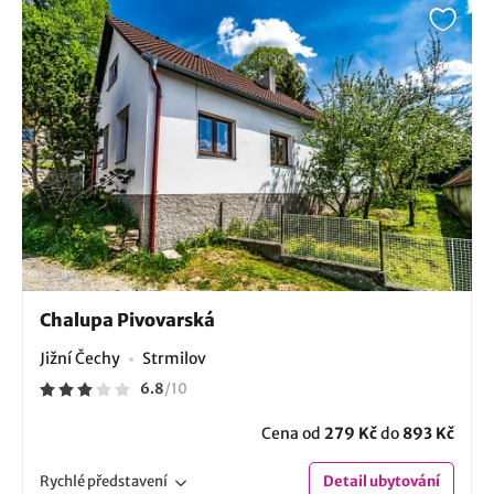
Chalupa Pivovarská
Jižní Čechy
Strmilov
6.8
/
10
Cena od
279 Kč
do
893 Kč
Rychlé
představení
Detail
ubytování