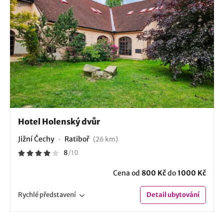
Hotel Holenský dvůr
Jižní Čechy
Ratiboř
(26 km)
8
/
10
Cena od
800 Kč
do
1000 Kč
Rychlé
představení
Detail
ubytování