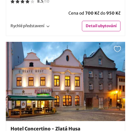
8.5
/
10
Cena od
700 Kč
do
950 Kč
Rychlé
představení
Detail
ubytování
Hotel Concertino - Zlatá Husa