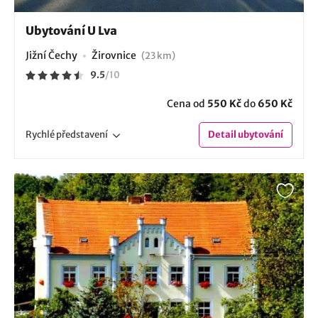
Ubytování U Lva
Jižní Čechy
Žirovnice
(23 km)
9.5
/
10
Cena od
550 Kč
do
650 Kč
Rychlé
představení
Detail
ubytování