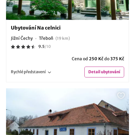
Ubytování Na celnici
Jižní Čechy
Třeboň
(19 km)
9.5
/
10
Cena od
250 Kč
do
375 Kč
Rychlé
představení
Detail
ubytování