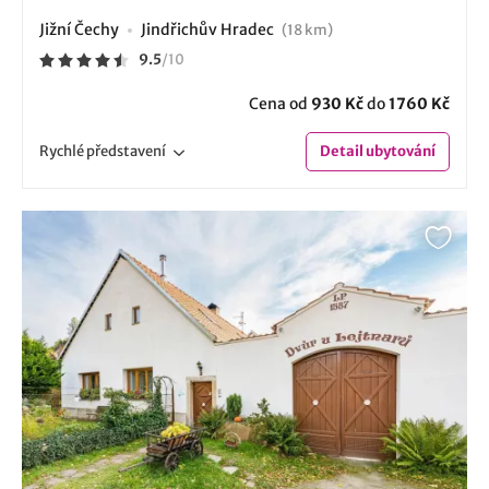
Jižní Čechy
Jindřichův Hradec
(18 km)
9.5
/
10
Cena od
930 Kč
do
1760 Kč
Rychlé
představení
Detail
ubytování