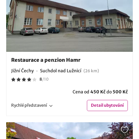
Restaurace a penzion Hamr
Jižní Čechy
Suchdol nad Lužnicí
(26 km)
8
/
10
Cena od
450 Kč
do
500 Kč
Rychlé
představení
Detail
ubytování