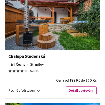
Chalupa Studenská
Jižní Čechy
Strmilov
8.3
/
10
Cena od
188 Kč
do
350 Kč
Rychlé
představení
Detail
ubytování