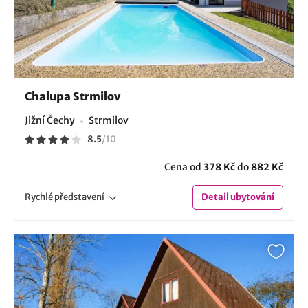
Chalupa Strmilov
Jižní Čechy
Strmilov
8.5
/
10
Cena od
378 Kč
do
882 Kč
Rychlé
představení
Detail
ubytování