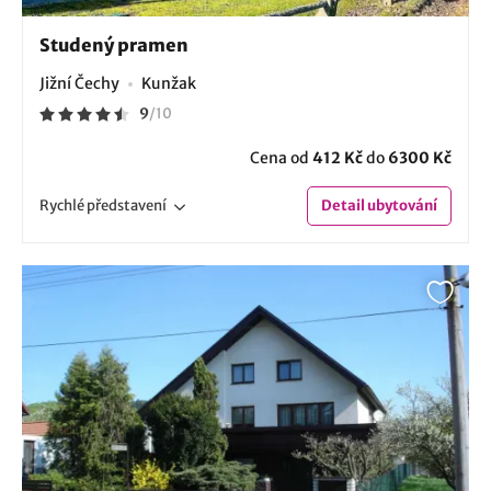
Studený pramen
Jižní Čechy
Kunžak
9
/
10
Cena od
412 Kč
do
6300 Kč
Rychlé
představení
Detail
ubytování