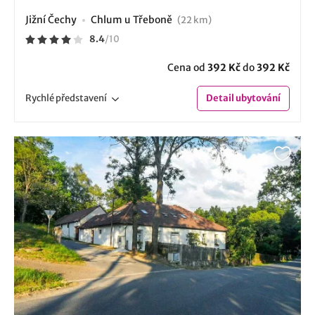
Jižní Čechy
Chlum u Třeboně
(22 km)
8.4
/
10
Cena od
392 Kč
do
392 Kč
Rychlé
představení
Detail
ubytování