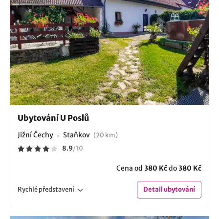
Ubytování U Poslů
Jižní Čechy
Staňkov
(20 km)
8.9
/
10
Cena od
380 Kč
do
380 Kč
Rychlé
představení
Detail
ubytování