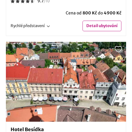
9.7
/
10
Cena od
800 Kč
do
4900 Kč
Rychlé
představení
Detail
ubytování
Hotel Besídka