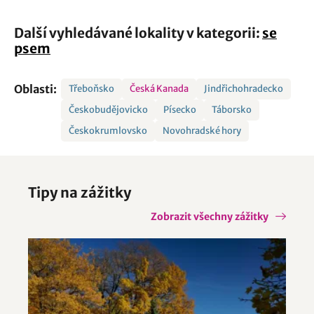
Další vyhledávané lokality v kategorii:
se
psem
Oblasti:
Třeboňsko
Česká Kanada
Jindřichohradecko
Českobudějovicko
Písecko
Táborsko
Českokrumlovsko
Novohradské hory
Tipy na zážitky
Zobrazit všechny zážitky