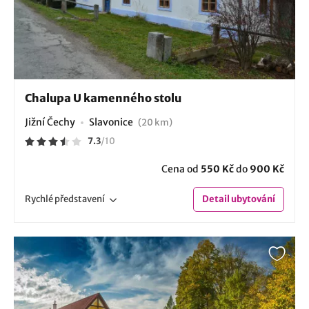
Chalupa U kamenného stolu
Jižní Čechy
Slavonice
(20 km)
7.3
/
10
Cena od
550 Kč
do
900 Kč
Rychlé
představení
Detail
ubytování