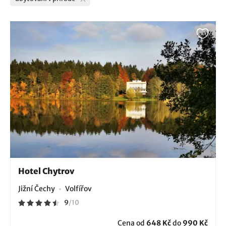
Hotel Chytrov
Jižní Čechy
Volfířov
9
/
10
Cena od
648 Kč
do
990 Kč