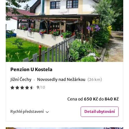
Penzion U Kostela
Jižní Čechy
Novosedly nad Nežárkou
(26 km)
9
/
10
Cena od
650 Kč
do
840 Kč
Rychlé
představení
Detail
ubytování