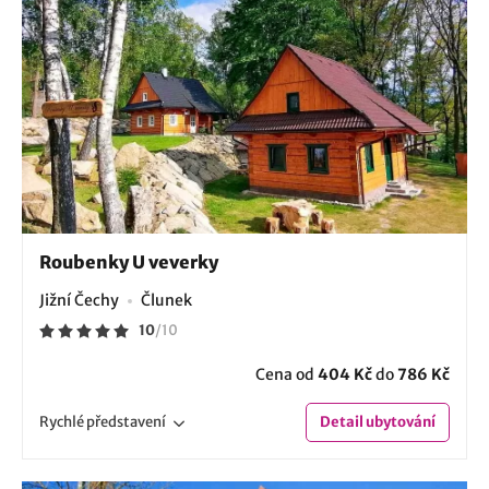
Roubenky U veverky
Jižní Čechy
Člunek
10
/
10
Cena od
404 Kč
do
786 Kč
Rychlé
představení
Detail
ubytování