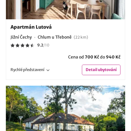
Apartmán Lutová
Jižní Čechy
Chlum u Třeboně
(22 km)
9.2
/
10
Cena od
700 Kč
do
940 Kč
Rychlé
představení
Detail
ubytování