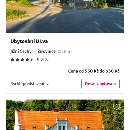
Ubytování U Lva
Jižní Čechy
Žirovnice
(23 km)
9.3
/
10
Cena od
550 Kč
do
650 Kč
Rychlé
představení
Detail
ubytování