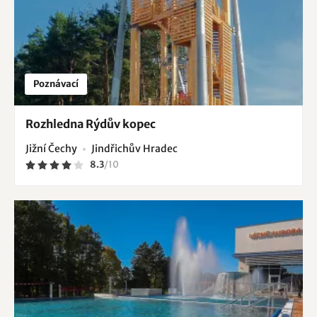
Poznávací
Rozhledna Rýdův kopec
Jižní Čechy
Jindřichův Hradec
8.3
/
10