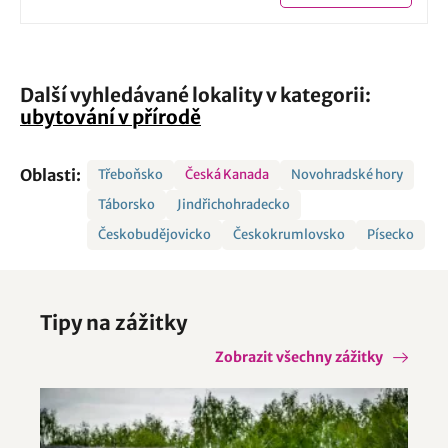
Další vyhledávané lokality v kategorii:
ubytování v přírodě
Oblasti:
Třeboňsko
Česká Kanada
Novohradské hory
Táborsko
Jindřichohradecko
Českobudějovicko
Českokrumlovsko
Písecko
Tipy na zážitky
Zobrazit všechny zážitky