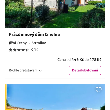
Prázdninový dům Cihelna
Jižní Čechy
Strmilov
9
/
10
Cena od
446 Kč
do
478 Kč
Rychlé
představení
Detail
ubytování