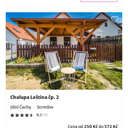
Chalupa Leština čp. 2
Jižní Čechy
Strmilov
9.1
/
10
Cena od
250 Kč
do
572 Kč