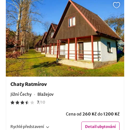
Chaty Ratmírov
Jižní Čechy
Blažejov
7
/
10
Cena od
260 Kč
do
1200 Kč
Rychlé
představení
Detail
ubytování