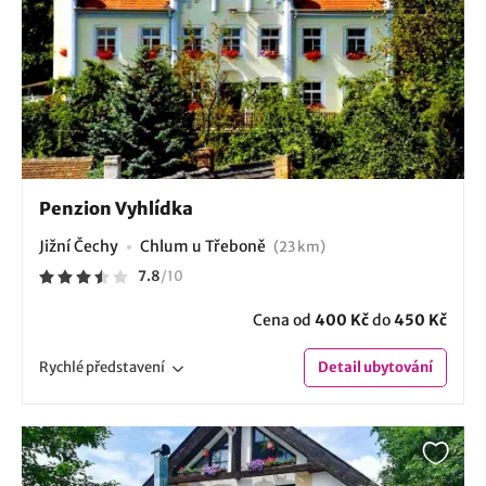
Penzion Vyhlídka
Jižní Čechy
Chlum u Třeboně
(23 km)
7.8
/
10
Cena od
400 Kč
do
450 Kč
Rychlé
představení
Detail
ubytování