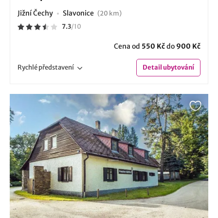
Jižní Čechy
Slavonice
(20 km)
7.3
/
10
Cena od
550 Kč
do
900 Kč
Rychlé
představení
Detail
ubytování