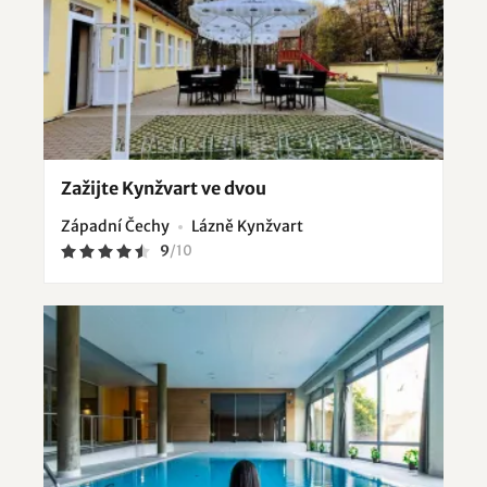
Zažijte Kynžvart ve dvou
Západní Čechy
Lázně Kynžvart
9
/
10