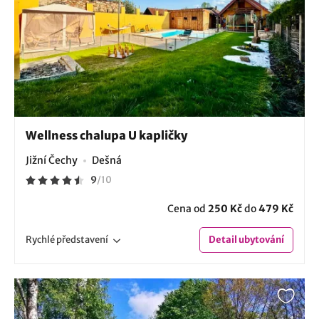
Wellness chalupa U kapličky
Jižní Čechy
Dešná
9
/
10
Cena od
250 Kč
do
479 Kč
Rychlé
představení
Detail
ubytování