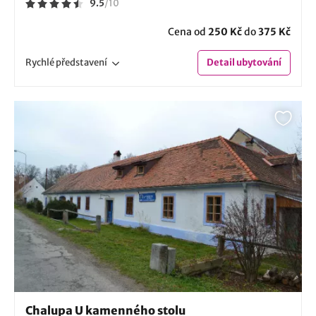
9.5
/
10
Cena od
250 Kč
do
375 Kč
Rychlé
představení
Detail
ubytování
Chalupa U kamenného stolu