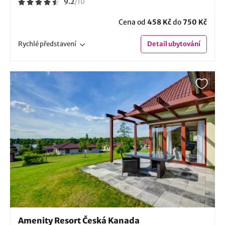
9.2
/
10
Cena od
458 Kč
do
750 Kč
Rychlé
představení
Detail
ubytování
Amenity Resort Česká Kanada