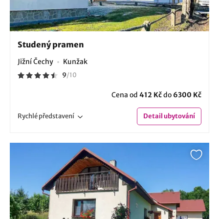
Studený pramen
Jižní Čechy
Kunžak
9
/
10
Cena od
412 Kč
do
6300 Kč
Rychlé
představení
Detail
ubytování