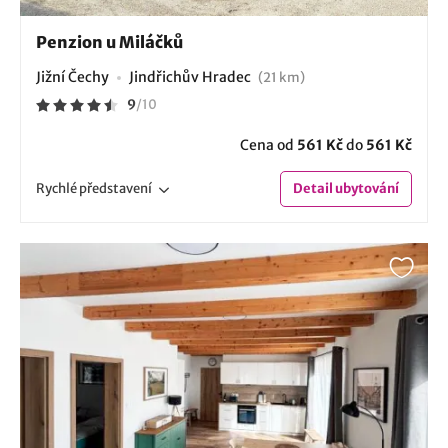
Penzion u Miláčků
Jižní Čechy
Jindřichův Hradec
(21 km)
9
/
10
Cena od
561 Kč
do
561 Kč
Rychlé
představení
Detail
ubytování