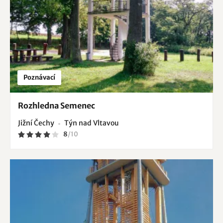
Poznávací
Rozhledna Semenec
Jižní Čechy
Týn nad Vltavou
8
/
10