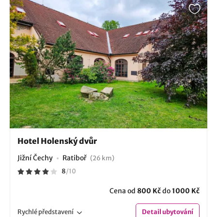
Hotel Holenský dvůr
Jižní Čechy
Ratiboř
(26 km)
8
/
10
Cena od
800 Kč
do
1000 Kč
Rychlé
představení
Detail
ubytování