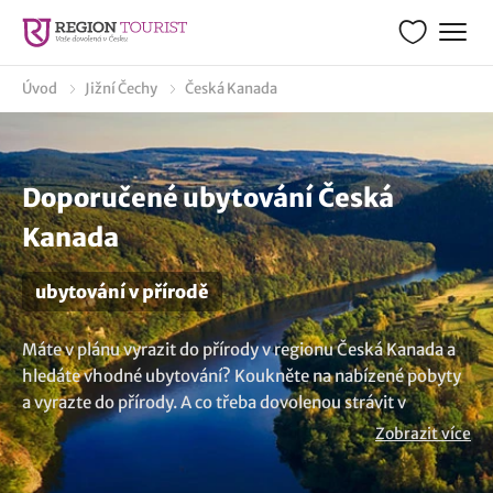
Úvod
Jižní Čechy
Česká Kanada
Doporučené ubytování Česká
Kanada
ubytování v přírodě
Máte v plánu vyrazit do přírody v regionu Česká Kanada a
hledáte vhodné ubytování? Koukněte na nabízené pobyty
a vyrazte do přírody. A co třeba dovolenou strávit v
blízkosti lesa nebo v obklopení luk. Čeká na vás krajina
Zobrazit více
plná zážitků a příjemného prostředí. Zdá se vám výběr
příliš malý? Zde jsou všechna
ubytování v lokalitě Česká