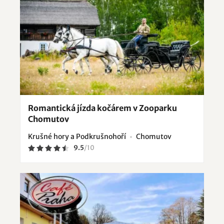
Romantická jízda kočárem v Zooparku
Chomutov
Krušné hory a Podkrušnohoří
Chomutov
9.5
/
10