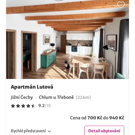
Apartmán Lutová
Jižní Čechy
Chlum u Třeboně
(22 km)
9.2
/
10
Cena od
700 Kč
do
940 Kč
Rychlé
představení
Detail
ubytování