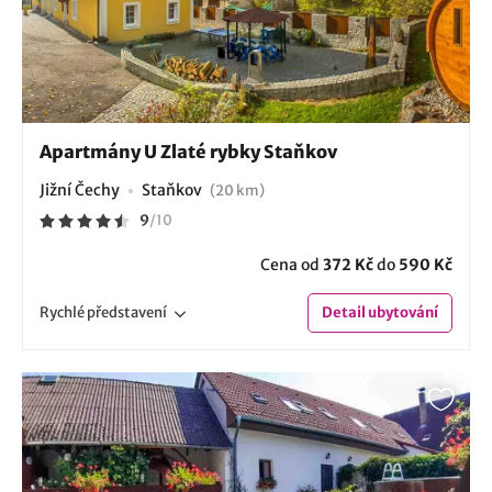
Apartmány U Zlaté rybky Staňkov
Jižní Čechy
Staňkov
(20 km)
9
/
10
Cena od
372 Kč
do
590 Kč
Rychlé
představení
Detail
ubytování