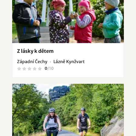
Z lásky k dětem
Západní Čechy
Lázně Kynžvart
0
/
10