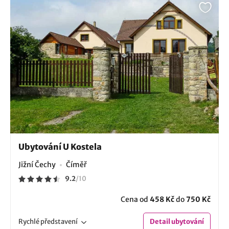
Ubytování U Kostela
Jižní Čechy
Číměř
9.2
/
10
Cena od
458 Kč
do
750 Kč
Rychlé
představení
Detail
ubytování