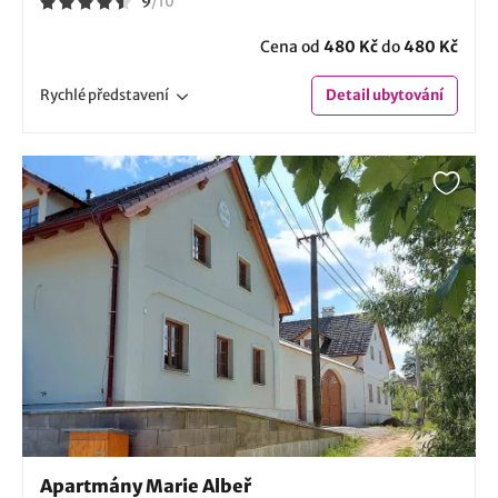
9
/
10
Cena od
480 Kč
do
480 Kč
Rychlé
představení
Detail
ubytování
Apartmány Marie Albeř