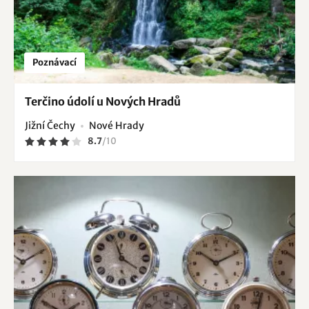
Poznávací
Terčino údolí u Nových Hradů
Jižní Čechy
Nové Hrady
8.7
/
10