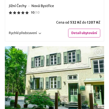
Jižní Čechy
Nová Bystřice
10
/
10
Cena od
532 Kč
do
1207 Kč
Rychlé
představení
Detail
ubytování