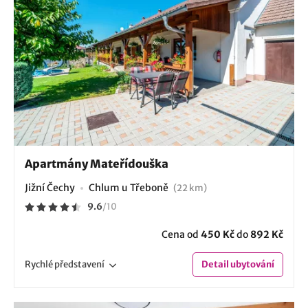
Apartmány Mateřídouška
Jižní Čechy
Chlum u Třeboně
(22 km)
9.6
/
10
Cena od
450 Kč
do
892 Kč
Rychlé
představení
Detail
ubytování