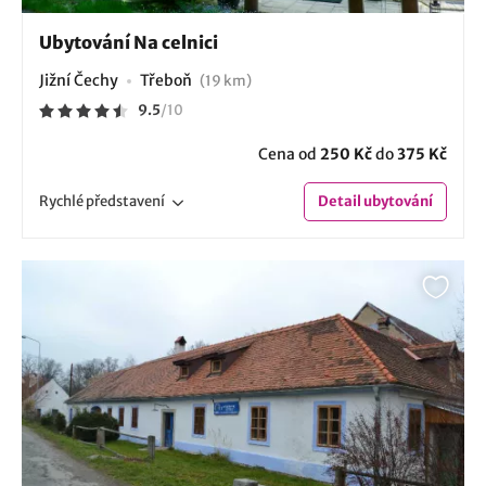
Ubytování Na celnici
Jižní Čechy
Třeboň
(19 km)
9.5
/
10
Cena od
250 Kč
do
375 Kč
Rychlé
představení
Detail
ubytování