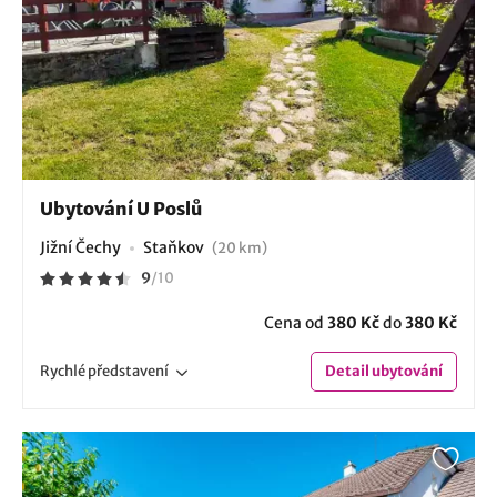
Ubytování U Poslů
Jižní Čechy
Staňkov
(20 km)
9
/
10
Cena od
380 Kč
do
380 Kč
Rychlé
představení
Detail
ubytování