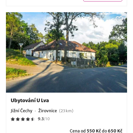
Ubytování U Lva
Jižní Čechy
Žirovnice
(23 km)
9.3
/
10
Cena od
550 Kč
do
650 Kč