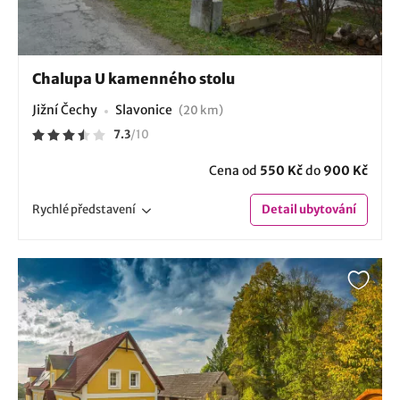
Chalupa U kamenného stolu
Jižní Čechy
Slavonice
(20 km)
7.3
/
10
Cena od
550 Kč
do
900 Kč
Rychlé
představení
Detail
ubytování