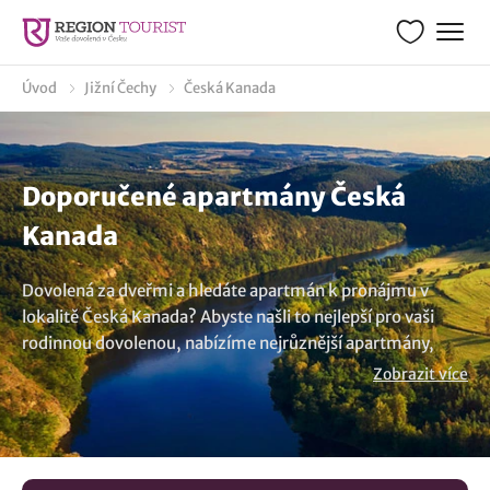
Úvod
Jižní Čechy
Česká Kanada
Doporučené apartmány Česká
Kanada
Dovolená za dveřmi a hledáte apartmán k pronájmu v
lokalitě Česká Kanada? Abyste našli to nejlepší pro vaši
rodinnou dovolenou, nabízíme nejrůznější apartmány,
které vám poskytnou zázemí podle vašich představ. Řada
Zobrazit více
z apartmánů disponuje moderním vybavením jako např.
vybavenou kuchyní, terasou, koupelnou a kvalitním
nábytkem. Některé apartmány disponují vlastní zahradou
s venkovním posezením, terasou a grilem. Prozkoumejte