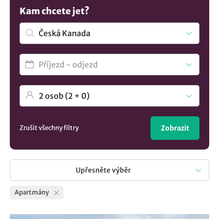
naši nabídků apartmánů a prázdninových bytů v oblasti
Kam chcete jet?
Česká Kanada a okolí pro váš příští pobyt. Chcete větší
výběr? Podívejte se na rozmanité nabídky
ubytování v
lokalitě Česká Kanada
..
Zrušit všechny filtry
Zobrazit
Upřesněte výběr
Apartmány