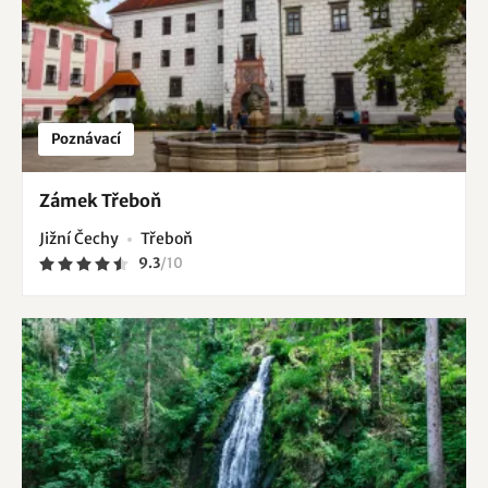
Poznávací
Zámek Třeboň
Jižní Čechy
Třeboň
9.3
/
10