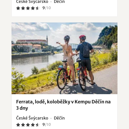
České Švýcarsko
Děčín
9
/
10
Ferrata, lodě, koloběžky v Kempu Děčín na
3 dny
České Švýcarsko
Děčín
9
/
10