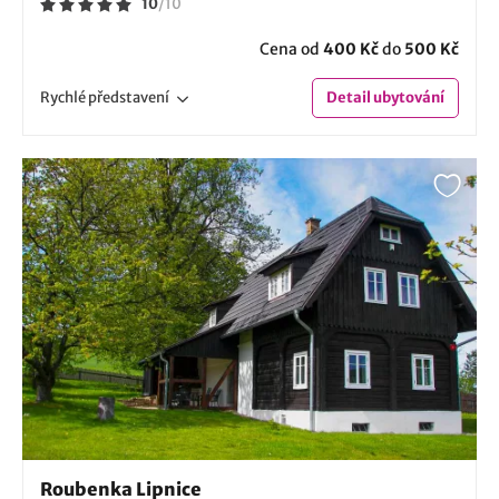
10
/
10
Cena od
400 Kč
do
500 Kč
Rychlé
představení
Detail
ubytování
Roubenka Lipnice