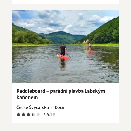
Paddleboard - parádní plavba Labským
kaňonem
České Švýcarsko
Děčín
7.4
/
10