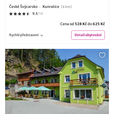
České Švýcarsko
Kunratice
(4 km)
9.5
/
10
Cena od
528 Kč
do
625 Kč
Rychlé
představení
Detail
ubytování