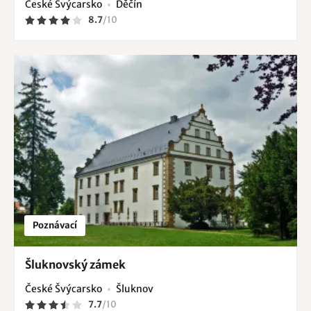
České Švýcarsko
Děčín
8.7
/
10
Poznávací
Šluknovský zámek
České Švýcarsko
Šluknov
7.7
/
10