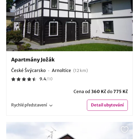
Apartmány Jožák
České Švýcarsko
Arnoltice
(12 km)
9.4
/
10
Cena od
360 Kč
do
775 Kč
Rychlé
představení
Detail
ubytování