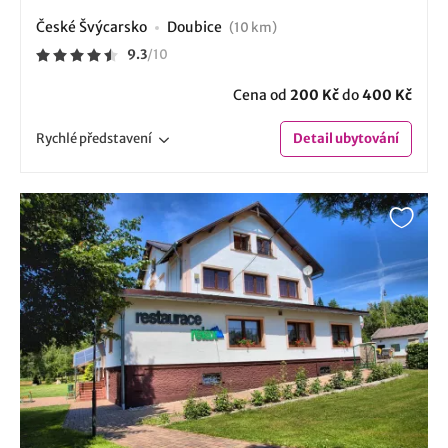
České Švýcarsko
Doubice
(10 km)
9.3
/
10
Cena od
200 Kč
do
400 Kč
Rychlé
představení
Detail
ubytování