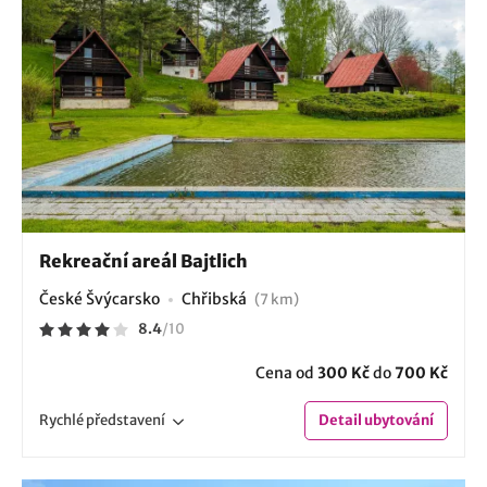
Rekreační areál Bajtlich
České Švýcarsko
Chřibská
(7 km)
8.4
/
10
Cena od
300 Kč
do
700 Kč
Rychlé
představení
Detail
ubytování