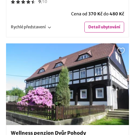
9
/
10
Cena od
370 Kč
do
480 Kč
Rychlé
představení
Detail
ubytování
Wellness penzion Dvůr Pohody