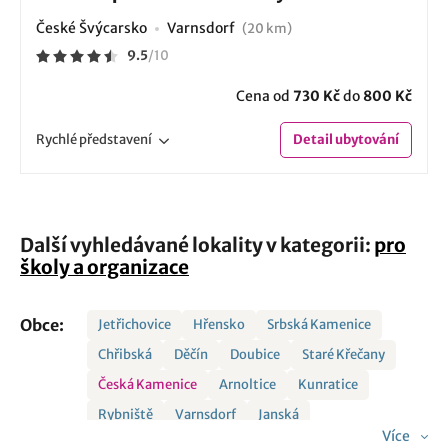
České Švýcarsko
Varnsdorf
(20 km)
9.5
/
10
Cena od
730 Kč
do
800 Kč
Rychlé
představení
Detail
ubytování
Další vyhledávané lokality v kategorii:
pro
školy a organizace
Obce:
Jetřichovice
Hřensko
Srbská Kamenice
Chřibská
Děčín
Doubice
Staré Křečany
Česká Kamenice
Arnoltice
Kunratice
Rybniště
Varnsdorf
Janská
Více