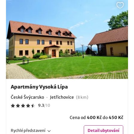
Apartmány Vysoká Lípa
České Švýcarsko
Jetřichovice
(8 km)
9.3
/
10
Cena od
400 Kč
do
450 Kč
Rychlé
představení
Detail
ubytování