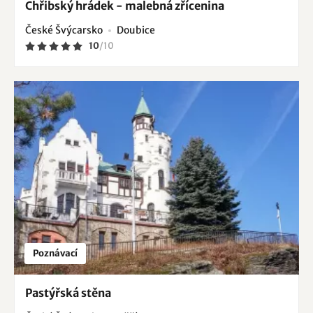
Chřibský hrádek - malebná zřícenina
České Švýcarsko
Doubice
10
/
10
Poznávací
Pastýřská stěna