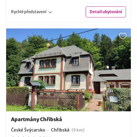
Rychlé
představení
Detail
ubytování
Apartmány Chřibská
České Švýcarsko
Chřibská
(9 km)