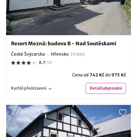
Resort Mezná: budova B - Nad Soutěskami
České Švýcarsko
Hřensko
(11 km)
8.7
/
10
Cena od
742 Kč
do
975 Kč
Rychlé
představení
Detail
ubytování