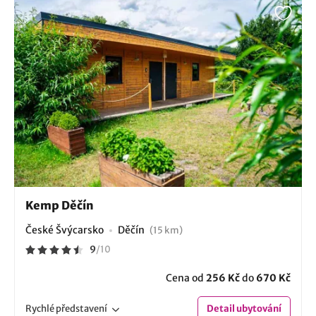
Kemp Děčín
České Švýcarsko
Děčín
(15 km)
9
/
10
Cena od
256 Kč
do
670 Kč
Rychlé
představení
Detail
ubytování