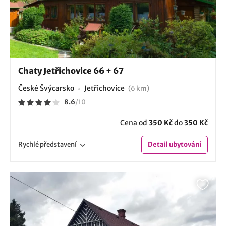
Chaty Jetřichovice 66 + 67
České Švýcarsko
Jetřichovice
(6 km)
8.6
/
10
Cena od
350 Kč
do
350 Kč
Rychlé
představení
Detail
ubytování