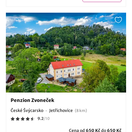
Penzion Zvoneček
České Švýcarsko
Jetřichovice
(8 km)
9.2
/
10
Cena od
650 Kč
do
650 Kč