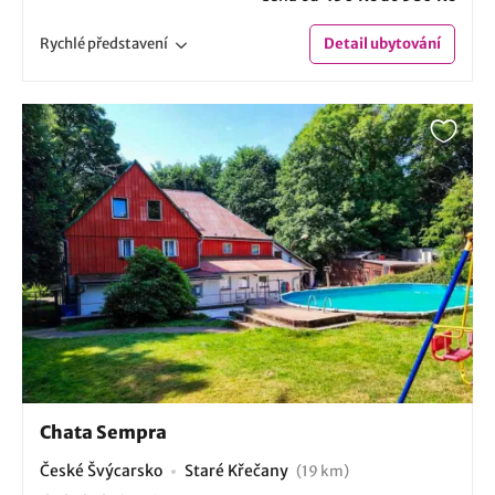
Rychlé
představení
Detail
ubytování
Chata Sempra
České Švýcarsko
Staré Křečany
(19 km)