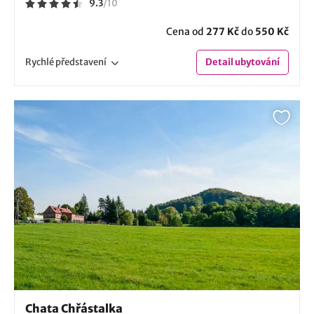
9.3
/
10
Cena od
277 Kč
do
550 Kč
Rychlé
představení
Detail
ubytování
Chata Chřástalka