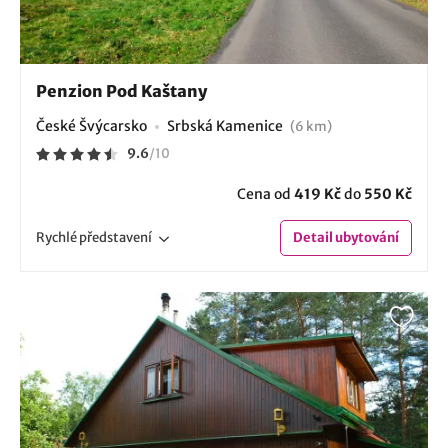
Penzion Pod Kaštany
České Švýcarsko
Srbská Kamenice
(6 km)
9.6
/
10
Cena od
419 Kč
do
550 Kč
Rychlé
představení
Detail
ubytování