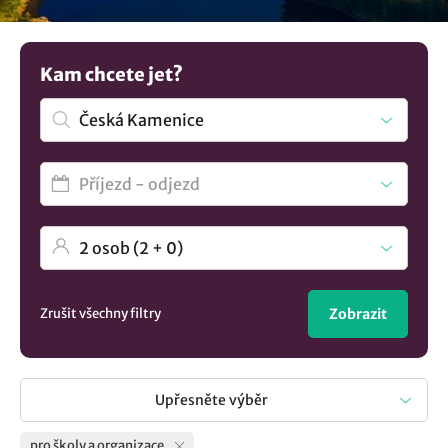
přírodě a pobyty pro střední, základní a mateřské školy.
Nenašli jste to co hledáte? Prozkoumejte další tipy na
ubytování v lokalitě Česká Kamenice
..
Kam chcete jet?
Zrušit všechny filtry
Zobrazit
Upřesněte výběr
pro školy a organizace