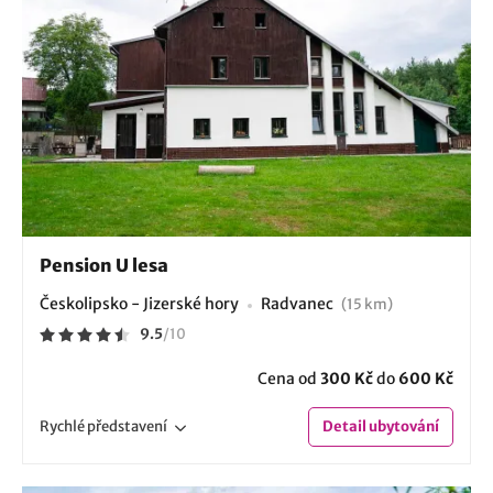
Pension U lesa
Českolipsko - Jizerské hory
Radvanec
(15 km)
9.5
/
10
Cena od
300 Kč
do
600 Kč
Rychlé
představení
Detail
ubytování