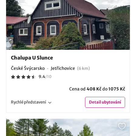
Chalupa U Slunce
České Švýcarsko
Jetřichovice
(6 km)
9.4
/
10
Cena od
408 Kč
do
1075 Kč
Rychlé
představení
Detail
ubytování