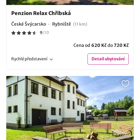
Penzion Relax Chřibská
České Švýcarsko
Rybniště
(11 km)
9
/
10
Cena od
620 Kč
do
720 Kč
Rychlé
představení
Detail
ubytování