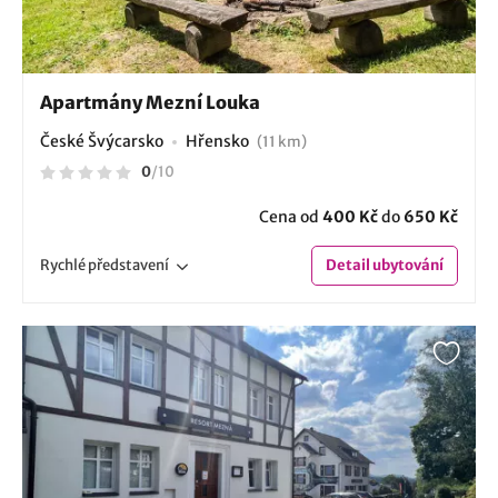
Apartmány Mezní Louka
České Švýcarsko
Hřensko
(11 km)
0
/
10
Cena od
400 Kč
do
650 Kč
Rychlé
představení
Detail
ubytování