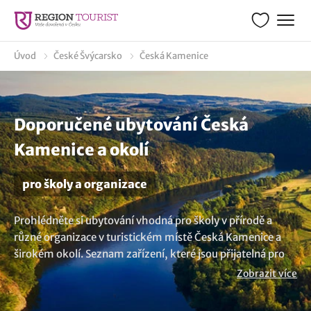
Úvod
České Švýcarsko
Česká Kamenice
Doporučené ubytování Česká
Kamenice a okolí
pro školy a organizace
Prohlédněte si ubytování vhodná pro školy v přírodě a
různé organizace v turistickém místě Česká Kamenice a
širokém okolí. Seznam zařízení, které jsou přijatelná pro
uspořádání školního pobytu je rozmanitý. K pobytu se
Zobrazit více
nabízí různé areály, rekreační střediska, penziony a hotely.
Nabízená ubytovací zařízení jsou šitá na míru pro školy v