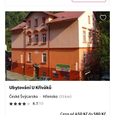
Ubytování U Křiváků
České Švýcarsko
Hřensko
(15 km)
8.7
/
10
Cena od
450 Kč
do
580 Kč