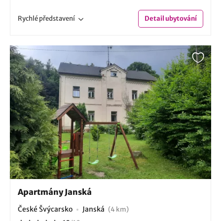
Rychlé
představení
Detail
ubytování
Apartmány Janská
České Švýcarsko
Janská
(4 km)