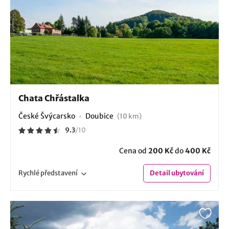
Chata Chřástalka
České Švýcarsko
Doubice
(10 km)
9.3
/
10
Cena od
200 Kč
do
400 Kč
Rychlé
představení
Detail
ubytování