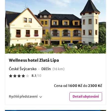
Wellness hotel Zlatá Lípa
České Švýcarsko
Děčín
(16 km)
8.1
/
10
Cena od
1600 Kč
do
2300 Kč
Rychlé
představení
Detail
ubytování