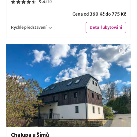
9.4
/
10
Cena od
360 Kč
do
775 Kč
Rychlé
představení
Detail
ubytování
Chalupa u Šímů