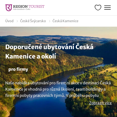
Úvod
České Švýcarsko
Česká Kamenice
Doporučené ubytování Česká
Kamenice a okolí
pro firmy
Naše nabídka ubytování pro firemní akce v destinaci Česká
Kamenice je vhodná pro různá školení, teambuildingy a
firemní pobyty pracovních týmů. V průběhu pobytu
můžete uspořádat firemní prezentaci, intenzivní školení
Zobrazit více
nebo si jen odpočinout prostřednictvím
teambuildingových aktivit od pracovních úkolů a poznat