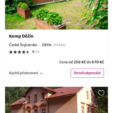
Kemp Děčín
České Švýcarsko
Děčín
(15 km)
9
/
10
Cena od
256 Kč
do
670 Kč
Rychlé
představení
Detail
ubytování