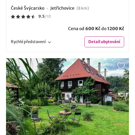
České Švýcarsko
Jetřichovice
(8 km)
9.5
/
10
Cena od
600 Kč
do
1200 Kč
Rychlé
představení
Detail
ubytování