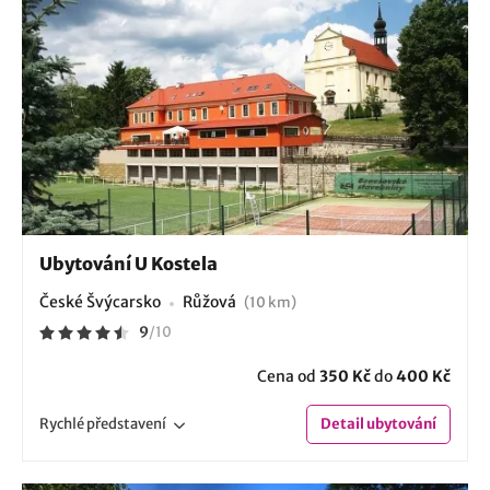
Ubytování U Kostela
České Švýcarsko
Růžová
(10 km)
9
/
10
Cena od
350 Kč
do
400 Kč
Rychlé
představení
Detail
ubytování