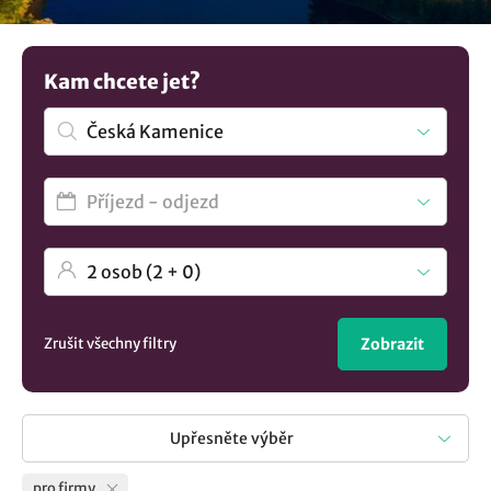
lépe firemní tým a kulturu. Máte jinou představu? V
nabídce máme více možností
ubytování v lokalitě Česká
Kamenice
..
Kam chcete jet?
Zrušit všechny filtry
Zobrazit
Upřesněte výběr
pro firmy