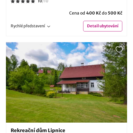
10
/
10
Cena od
400 Kč
do
500 Kč
Rychlé
představení
Detail
ubytování
Rekreační dům Lipnice