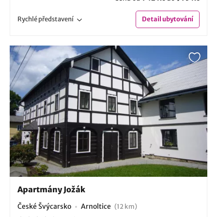
Rychlé
představení
Detail
ubytování
Apartmány Jožák
České Švýcarsko
Arnoltice
(12 km)