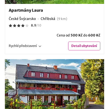
Apartmány Laura
České Švýcarsko
Chřibská
(9 km)
8.9
/
10
Cena od
500 Kč
do
600 Kč
Rychlé
představení
Detail
ubytování