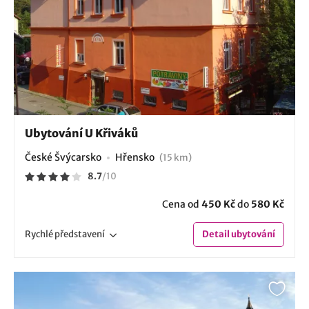
Ubytování U Křiváků
České Švýcarsko
Hřensko
(15 km)
8.7
/
10
Cena od
450 Kč
do
580 Kč
Rychlé
představení
Detail
ubytování