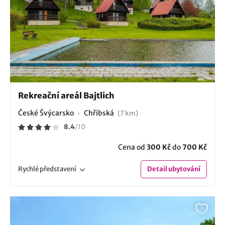
Rekreační areál Bajtlich
České Švýcarsko
Chřibská
(7 km)
8.4
/
10
Cena od
300 Kč
do
700 Kč
Rychlé
představení
Detail
ubytování