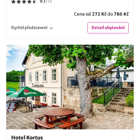
9.1
/
10
Cena od
272 Kč
do
786 Kč
Rychlé
představení
Detail
ubytování
Hotel Kortus