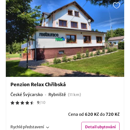
Penzion Relax Chřibská
České Švýcarsko
Rybniště
(11 km)
9
/
10
Cena od
620 Kč
do
720 Kč
Rychlé
představení
Detail
ubytování