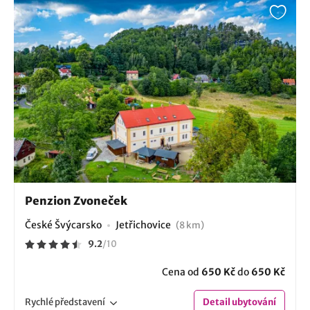
Penzion Zvoneček
České Švýcarsko
Jetřichovice
(8 km)
9.2
/
10
Cena od
650 Kč
do
650 Kč
Rychlé
představení
Detail
ubytování