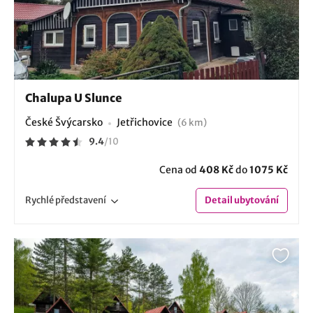
Chalupa U Slunce
České Švýcarsko
Jetřichovice
(6 km)
9.4
/
10
Cena od
408 Kč
do
1075 Kč
Rychlé
představení
Detail
ubytování