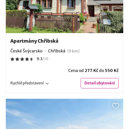
Apartmány Chřibská
České Švýcarsko
Chřibská
(9 km)
9.3
/
10
Cena od
277 Kč
do
550 Kč
Rychlé
představení
Detail
ubytování