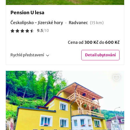
Pension U lesa
Českolipsko - Jizerské hory
Radvanec
(15 km)
9.5
/
10
Cena od
300 Kč
do
600 Kč
Rychlé
představení
Detail
ubytování