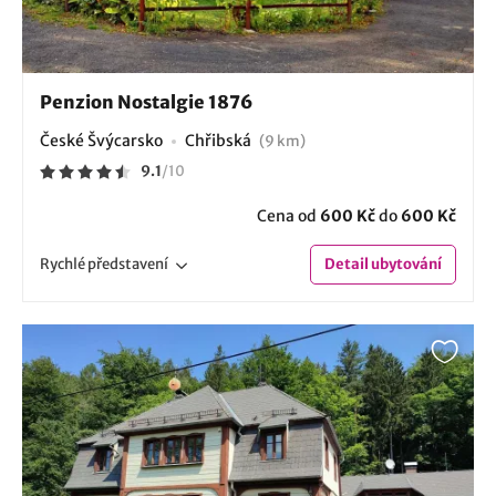
Penzion Nostalgie 1876
České Švýcarsko
Chřibská
(9 km)
9.1
/
10
Cena od
600 Kč
do
600 Kč
Rychlé
představení
Detail
ubytování