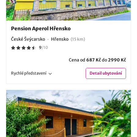
Pension Aperol Hřensko
České Švýcarsko
Hřensko
(15 km)
9
/
10
Cena od
687 Kč
do
2990 Kč
Rychlé
představení
Detail
ubytování