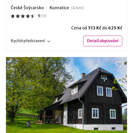
České Švýcarsko
Kunratice
(4 km)
9
/
10
Cena od
513 Kč
do
625 Kč
Rychlé
představení
Detail
ubytování