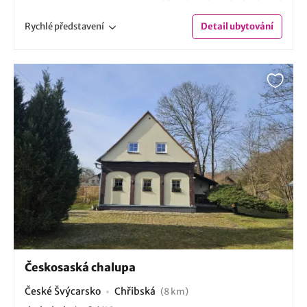
Rychlé
představení
Detail
ubytování
Českosaská chalupa
České Švýcarsko
Chřibská
(8 km)