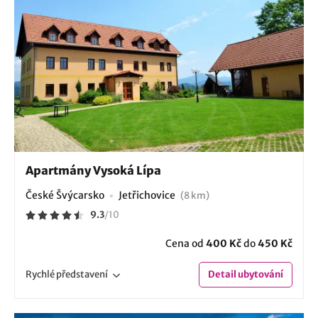
Apartmány Vysoká Lípa
České Švýcarsko
Jetřichovice
(8 km)
9.3
/
10
Cena od
400 Kč
do
450 Kč
Rychlé
představení
Detail
ubytování