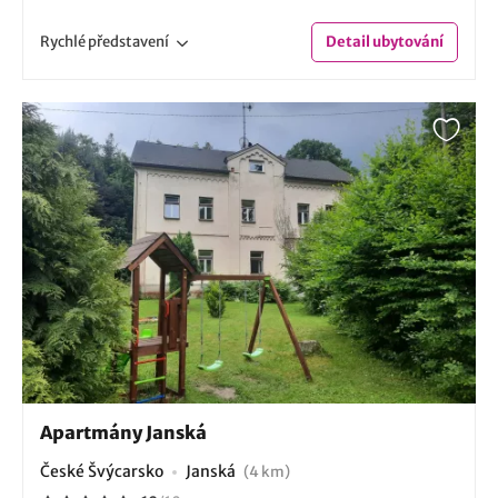
Rychlé
představení
Detail
ubytování
Apartmány Janská
České Švýcarsko
Janská
(4 km)