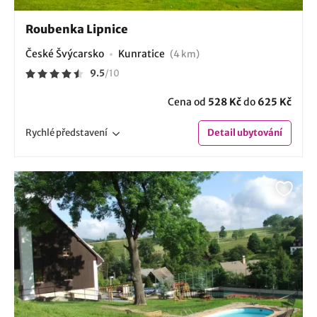
Roubenka Lipnice
České Švýcarsko
Kunratice
(4 km)
9.5
/
10
Cena od
528 Kč
do
625 Kč
Rychlé
představení
Detail
ubytování