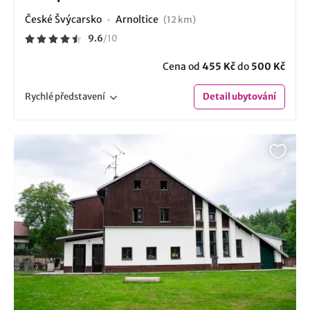
České Švýcarsko
Arnoltice
(12 km)
9.6
/
10
Cena od
455 Kč
do
500 Kč
Rychlé
představení
Detail
ubytování