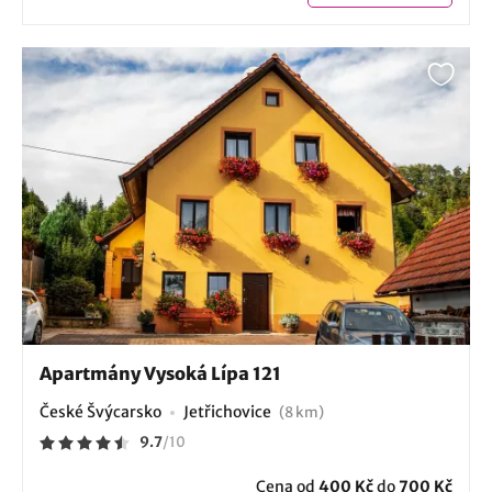
Apartmány Vysoká Lípa 121
České Švýcarsko
Jetřichovice
(8 km)
9.7
/
10
Cena od
400 Kč
do
700 Kč