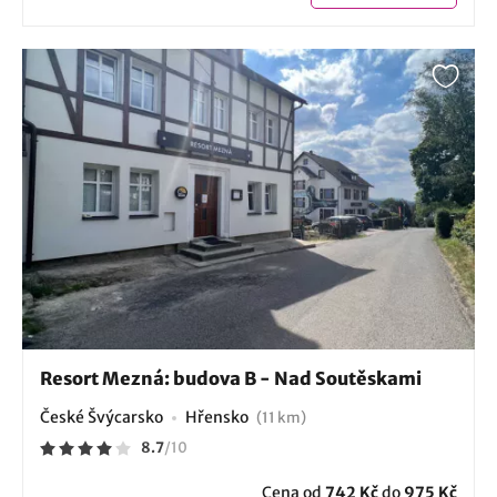
Resort Mezná: budova B - Nad Soutěskami
České Švýcarsko
Hřensko
(11 km)
8.7
/
10
Cena od
742 Kč
do
975 Kč