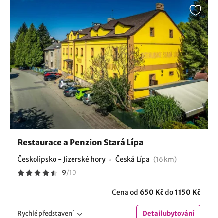
Restaurace a Penzion Stará Lípa
Českolipsko - Jizerské hory
Česká Lípa
(16 km)
9
/
10
Cena od
650 Kč
do
1150 Kč
Rychlé
představení
Detail
ubytování