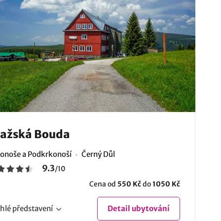
ražská Bouda
onoše a Podkrkonoší
Černý Důl
9.3
/
10
Cena od
550 Kč
do
1050 Kč
hlé
představení
Detail
ubytování