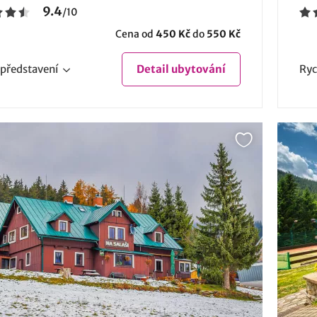
9.4
/
10
Cena od
450 Kč
do
550 Kč
představení
Detail
ubytování
Ryc