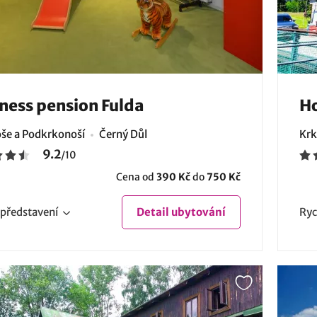
ness pension Fulda
Ho
še a Podkrkonoší
Černý Důl
Krk
9.2
/
10
Cena od
390 Kč
do
750 Kč
představení
Detail
ubytování
Ryc