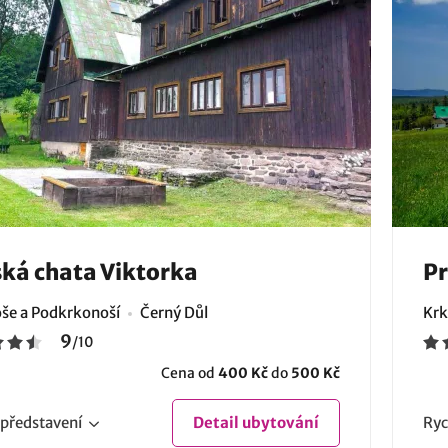
ká chata Viktorka
P
še a Podkrkonoší
Černý Důl
Krk
9
/
10
Cena od
400 Kč
do
500 Kč
představení
Detail
ubytování
Ryc