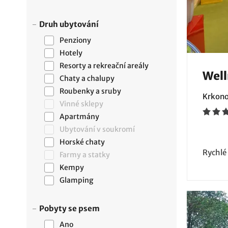
Druh ubytování
Penziony
Hotely
Resorty a rekreační areály
Well
Chaty a chalupy
Roubenky a sruby
Krkono
Vinné sklepy
Apartmány
Ubytování v soukromí
Horské chaty
Rychlé
Farmy a statky
Kempy
Glamping
Pobyty se psem
Ano