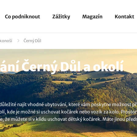
Co podniknout
Zážitky
Magazín
Kontakt
konoší
Černý Důl
ní Černý Důl a okolí
ůležité najít vhodné ubytování, které vám poskytne možnost přiv
kolí, kde je možné si uschovat kočárek nebo vozík za kolo. Prost
, že můžete si v klidu uschovat dětský kočárek. Máte jinou předs