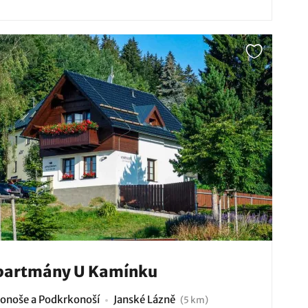
partmány U Kamínku
onoše a Podkrkonoší
Janské Lázně
(5 km)