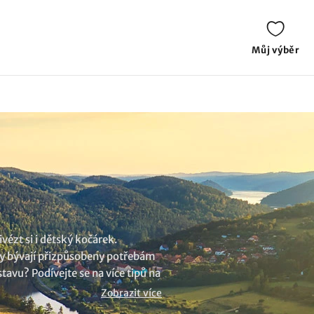
Můj výběr
ézt si i dětský kočárek.
ory bývají přizpůsobeny potřebám
tavu? Podívejte se na více tipů na
Zobrazit více