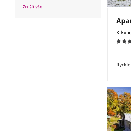
Zrušit vše
Apar
Krkono
Rychlé