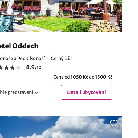
tel Oddech
onoše a Podkrkonoší
Černý Důl
8.9
/
10
Cena od
1050 Kč
do
1500 Kč
hlé
představení
Detail
ubytování