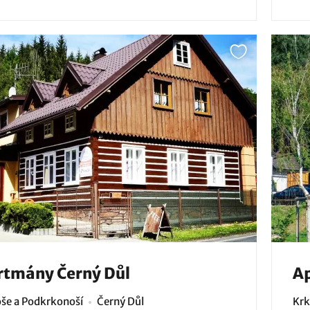
rtmány Černý Důl
A
še a Podkrkonoší
Černý Důl
Krk