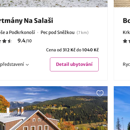
tmány Na Salaši
Bo
še a Podkrkonoší
Pec pod Sněžkou
Krk
(7 km)
9.4
/
10
Cena od
312 Kč
do
1040 Kč
představení
Detail
ubytování
Ryc