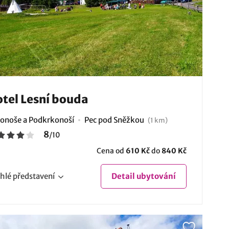
tel Lesní bouda
onoše a Podkrkonoší
Pec pod Sněžkou
(1 km)
8
/
10
Cena od
610 Kč
do
840 Kč
hlé
představení
Detail
ubytování