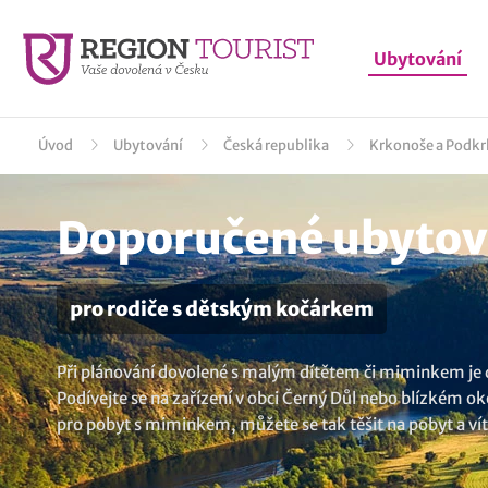
Ubytování
Úvod
Ubytování
Česká republika
Krkonoše a Podkr
Doporučené ubytová
pro rodiče s dětským kočárkem
Při plánování dovolené s malým dítětem či miminkem je d
Podívejte se na zařízení v obci Černý Důl nebo blízkém o
pro pobyt s miminkem, můžete se tak těšit na pobyt a víte
ubytování v lokalitě Černý Důl
..