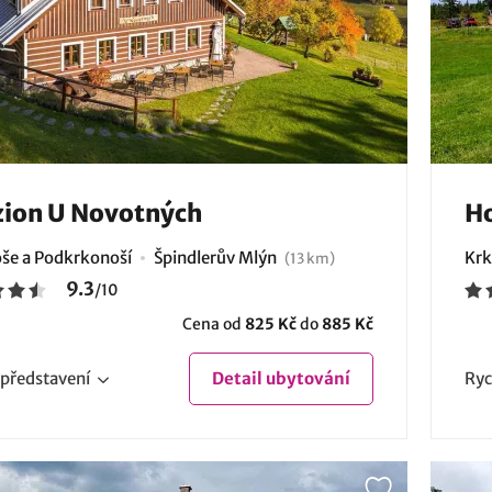
ion U Novotných
Ho
še a Podkrkonoší
Špindlerův Mlýn
Krk
(13 km)
9.3
/
10
Cena od
825 Kč
do
885 Kč
představení
Detail
ubytování
Ryc