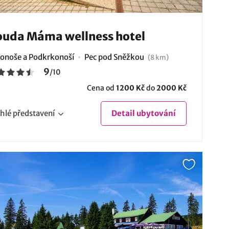
uda Máma wellness hotel
onoše a Podkrkonoší
Pec pod Sněžkou
(8 km)
9
/
10
Cena od
1200 Kč
do
2000 Kč
hlé
představení
Detail
ubytování