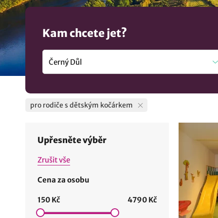
Kam chcete jet?
pro rodiče s dětským kočárkem
Upřesněte výběr
Zrušit vše
Cena za osobu
150 Kč
4790 Kč