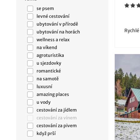
se psem
levné cestování
ubytování v přírodě
Rychlé
ubytování na horách
wellness a relax
na víkend
agroturistika
u sjezdovky
romantické
na samotě
luxusní
amazing places
u vody
cestování za jídlem
cestování za vínem
cestování za pivem
když prší