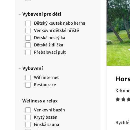
Vybavení pro děti
Dětský koutek nebo herna
Venkovní dětské hřiště
Dětská postýlka
Dětská židlička
Přebalovací pult
Vybavení
Wifi internet
Hors
Restaurace
Krkono
Wellness a relax
Venkovní bazén
Krytý bazén
Rychlé
Finská sauna