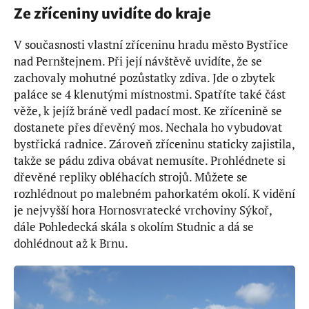
Ze zříceniny uvidíte do kraje
V současnosti vlastní zříceninu hradu město Bystřice
nad Pernštejnem. Při její návštěvě uvidíte, že se
zachovaly mohutné pozůstatky zdiva. Jde o zbytek
paláce se 4 klenutými místnostmi. Spatříte také část
věže, k jejíž bráně vedl padací most. Ke zřícenině se
dostanete přes dřevěný mos. Nechala ho vybudovat
bystřická radnice. Zároveň zříceninu staticky zajistila,
takže se pádu zdiva obávat nemusíte. Prohlédnete si
dřevěné repliky obléhacích strojů. Můžete se
rozhlédnout po malebném pahorkatém okolí. K vidění
je nejvyšší hora Hornosvratecké vrchoviny Sýkoř,
dále Pohledecká skála s okolím Studnic a dá se
dohlédnout až k Brnu.