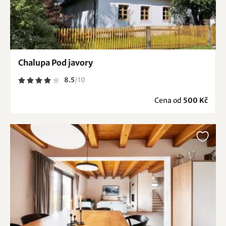
Chalupa Pod javory
8.5
/
10
Cena od
500 Kč