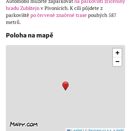
Automobil můžete zaparkovat
na parkovišti zříceniny
hradu Zubštejn
v Pivonicích. K cíli půjdete z
parkoviště
po červeně značené trase
pouhých 587
metrů.
Poloha na mapě
+
−
Leaflet
|
© Seznam.cz a.s. a další