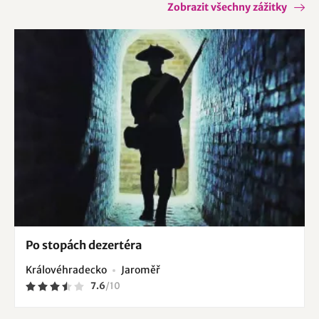
Zobrazit všechny zážitky
Po stopách dezertéra
Královéhradecko
Jaroměř
7.6
/
10