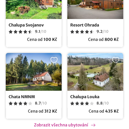
Chalupa Svojanov
Resort Ohrada
9.1
/
10
9.2
/
10
Cena od
100 Kč
Cena od
800 Kč
Chata NMNM
Chalupa Louka
8.7
/
10
8.8
/
10
Cena od
312 Kč
Cena od
435 Kč
Zobrazit všechna ubytování