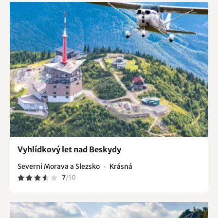
Vyhlídkový let nad Beskydy
Severní Morava a Slezsko
Krásná
7
/
10