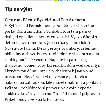
Tip na výlet
Centrum Eden v Bystřici nad Pernštejnem
V Bytřici nad Pernštejnem si zajděte do zábavního
parku Centrum Eden. Prohlédnete si tam panský
dvůr, ekopavilon a horáckou vesnici. Vyzkoušíte si s
dětmi lidová řemesla, výrobu různých produktů.
Navštívíte farmu, která pěstuje brambory, zeleninu,
obiloviny a chová krávy. Prohlédnete si sedm stavení
repliky horácké vesnice. Najdete tu pazdernu,
tkalcovnu, domek báby kořenářky, dům včelaře, mlýn
i hrnčířskou dílnu. Interiéry chaloupek jsou volně
přístupné. Největší stavbou vesnice je statek s
babiččinou zahrádkou, kde můžete nakrmit a pohladit
zvířata. Prohlédnete si pivovar, ve dvoře expozici
stolárny, kovárny, lékárnu. Pro děti tu mají připraven
Příběh půdy s velkou krtčí norou.