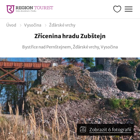
Úvod
Vysočina
Žďárské vrchy
Zřícenina hradu Zubštejn
Bystřice nad Pernštejnem, Žďárské vrchy, Vysočina
Zobrazit 6 fotografií