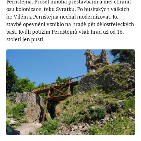
Pernštejna. Prošel mnoha přestavbami a měl chránit
osu kolonizace, řeku Svratku. Po husitských válkách
ho Vilém z Pernštejna nechal modernizovat. Ke
stavbě opevnění vzniklo na hradě pět dělostřeleckých
bašt. Kvůli potížím Pernštejnů však hrad už od 16.
století jen pustl.