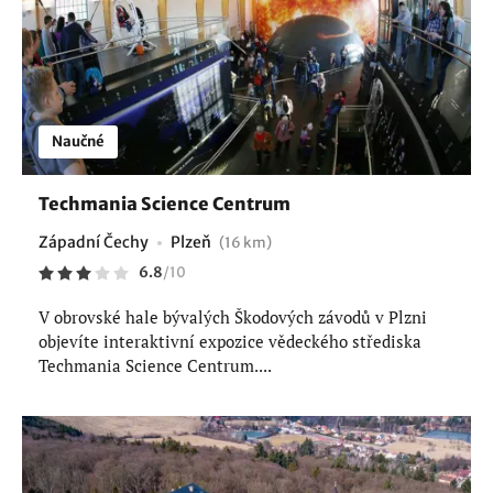
Naučné
Techmania Science Centrum
Západní Čechy
Plzeň
(16 km)
6.8
/
10
V obrovské hale bývalých Škodových závodů v Plzni
objevíte interaktivní expozice vědeckého střediska
Techmania Science Centrum....