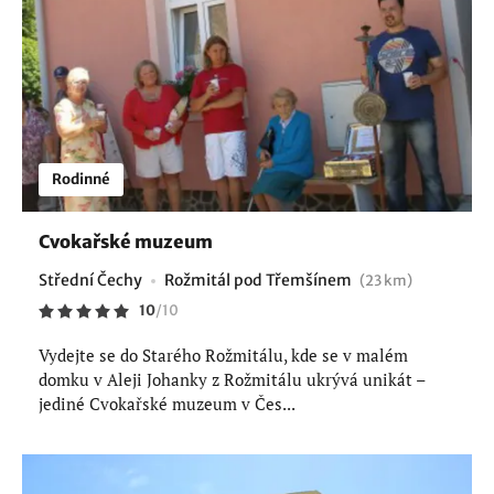
Rodinné
Cvokařské muzeum
Střední Čechy
Rožmitál pod Třemšínem
(23 km)
10
/
10
Vydejte se do Starého Rožmitálu, kde se v malém
domku v Aleji Johanky z Rožmitálu ukrývá unikát –
jediné Cvokařské muzeum v Čes...