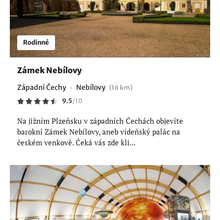
Rodinné
Zámek Nebílovy
Západní Čechy
Nebílovy
(16 km)
9.5
/
10
Na jižním Plzeňsku v západních Čechách objevíte
barokní Zámek Nebílovy, aneb vídeňský palác na
českém venkově. Čeká vás zde kli...