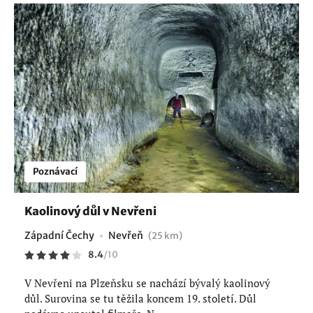
Poznávací
Kaolinový důl v Nevřeni
Západní Čechy
Nevřeň
(25 km)
8.4
/
10
V Nevřeni na Plzeňsku se nachází bývalý kaolinový
důl. Surovina se tu těžila koncem 19. století. Důl