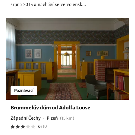
srpna 2013 a nachází se ve vojensk...
Poznávací
Brummelův dům od Adolfa Loose
Západní Čechy
Plzeň
(15 km)
6
/
10