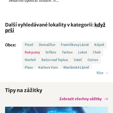
nedávno upoutal filmaře. N...
Další vyhledávané lokality v kategorii:
když
prší
Obce:
Plzeň
Domažlice
Františkovy Lázně
Kdyně
Rokycany
Stříbro
Tachov
Loket
Cheb
Nevřeň
Bečov nad Teplou
Valeč
Ostrov
Plasy
Karlovy Vary
Mariánské Lázně
Více
Krásno
Manětín
Bor
Borovno
Dobřany
Horšovský Týn
Chudenice
Kladruby
Tipy na zážitky
Koloveč
Kotovice
Líšťany
Nebílovy
Nečtiny
Rochlov
Rovná
Rozvadov
Zobrazit všechny zážitky
Sokolov
Žlutice