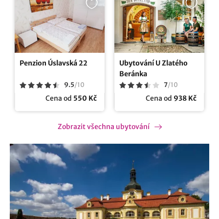
Penzion Úslavská 22
Ubytování U Zlatého
Beránka
9.5
/
10
7
/
10
Cena od
550 Kč
Cena od
938 Kč
Zobrazit všechna ubytování