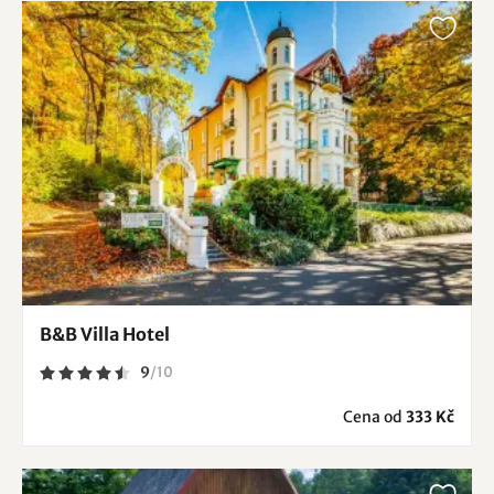
B&B Villa Hotel
9
/
10
Cena od
333 Kč