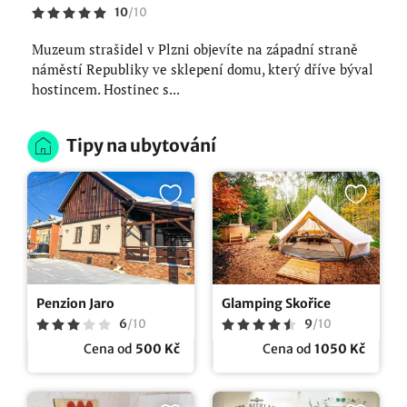
10
/
10
Muzeum strašidel v Plzni objevíte na západní straně
náměstí Republiky ve sklepení domu, který dříve býval
hostincem. Hostinec s...
Tipy na ubytování
Penzion Jaro
Glamping Skořice
6
/
10
9
/
10
Cena od
500 Kč
Cena od
1050 Kč