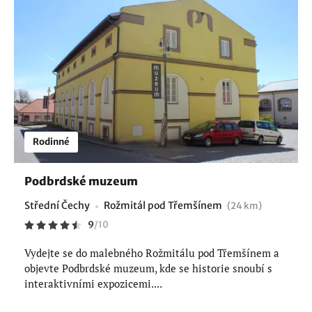
Rodinné
Podbrdské muzeum
Střední Čechy
Rožmitál pod Třemšínem
(24 km)
9
/
10
Vydejte se do malebného Rožmitálu pod Třemšínem a
objevte Podbrdské muzeum, kde se historie snoubí s
interaktivními expozicemi....