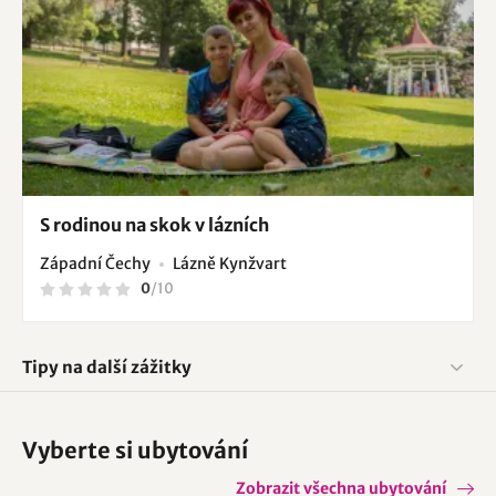
S rodinou na skok v lázních
Západní Čechy
Lázně Kynžvart
0
/
10
Tipy na další zážitky
Vyberte si ubytování
Zobrazit všechna ubytování