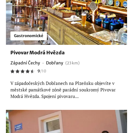
Gastronomické
Pivovar Modrá Hvězda
Západní Čechy
Dobřany
(23 km)
9
/
10
V západočeských Dobřanech na Plzeňsku objevíte v
městské památkové zóně parádní soukromý Pivovar
Modrá Hvězda. Spojení pivovaru...