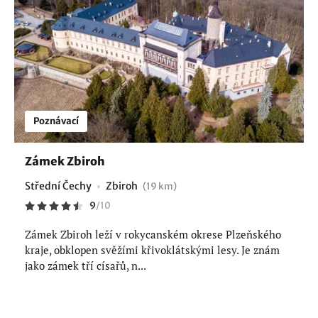
Poznávací
Zámek Zbiroh
Střední Čechy
Zbiroh
(19 km)
9
/
10
Zámek Zbiroh leží v rokycanském okrese Plzeňského
kraje, obklopen svěžími křivoklátskými lesy. Je znám
jako zámek tří císařů, n...