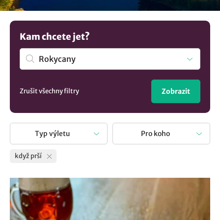
užitečných zážitků. Naše různorodé tipy vám ukážou, že
nepříznivé počasí může skrývat mnoho krásných
momentů a možností. Nechte se inspirovat našimi nápady
Kam chcete jet?
na aktivity v dešti v destinaci Rokycany, které vám dodají
energii a radost, ať je den jakýkoliv!
Zrušit všechny filtry
Zobrazit
Typ výletu
Pro koho
když prší