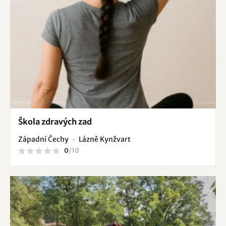
Škola zdravých zad
Západní Čechy
Lázně Kynžvart
0
/
10