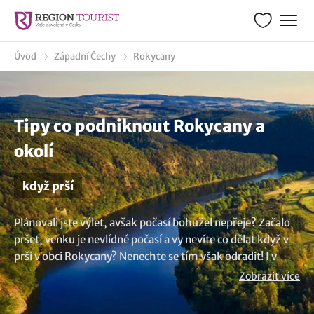
Úvod
Západní Čechy
Rokycany
Tipy co podniknout Rokycany a
okolí
když prší
Plánovali jste výlet, avšak počasí bohužel nepřeje? Začalo
pršet, venku je nevlídné počasí a vy nevíte co dělat když v
prší v obci Rokycany? Nenechte se tím však odradit! I v
takových situacích máme pro vás mnoho skvělých
Zobrazit více
nápadů, co dělat když prší a také i pro rodiče s dětmi. Ano, i
během deštivého dne lze zažít okamžiky plné radosti a