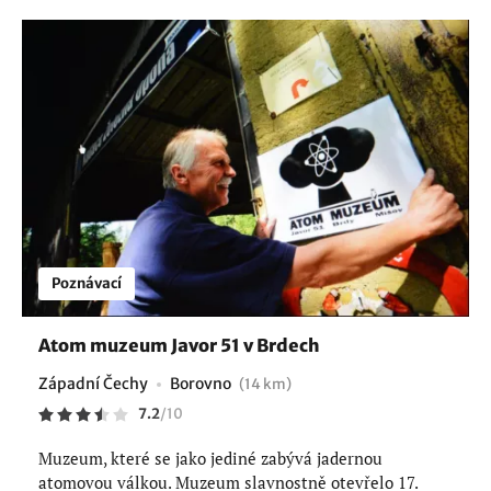
Poznávací
Atom muzeum Javor 51 v Brdech
Západní Čechy
Borovno
(14 km)
7.2
/
10
Muzeum, které se jako jediné zabývá jadernou
atomovou válkou. Muzeum slavnostně otevřelo 17.