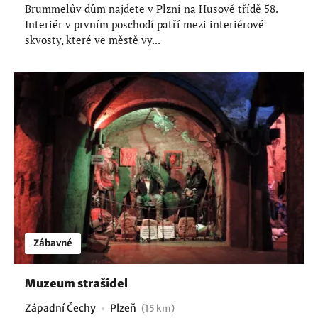
Brummelův dům najdete v Plzni na Husově třídě 58.
Interiér v prvním poschodí patří mezi interiérové
skvosty, které ve městě vy...
Zábavné
Muzeum strašidel
Západní Čechy
Plzeň
(15 km)