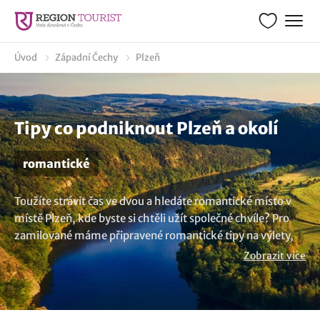
Úvod
Západní Čechy
Plzeň
Tipy co podniknout Plzeň a okolí
romantické
Toužíte strávit čas ve dvou a hledáte romantické místo v
místě Plzeň, kde byste si chtěli užít společné chvíle? Pro
zamilované máme připravené romantické tipy na výlety,
které by vás mohly zaujmout. Cestování ve dvou je
Zobrazit více
ideálním způsobem, jak posílit vztah a prožít
nezapomenutelné okamžiky. Romantická místa vám
přinesou společnou radost a vzpomínky.