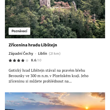
Poznávací
Zřícenina hradu Libštejn
Západní Čechy
Liblín
(21 km)
8.6
/
10
Gotický hrad Libštejn stával na pravém břehu
Berounky ve 300 m n.m. v Plzeňském kraji. Jeho
zříceninu si můžete prohlédnout na...