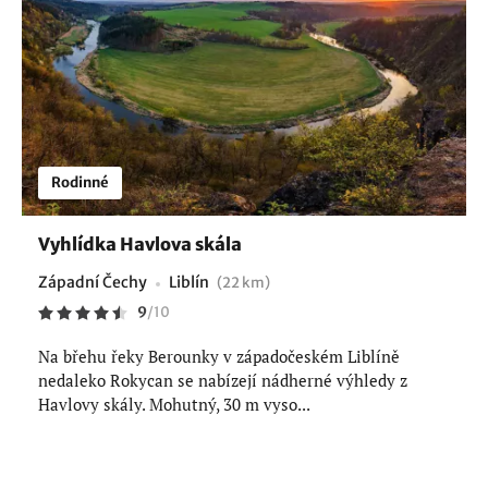
Rodinné
Vyhlídka Havlova skála
Západní Čechy
Liblín
(22 km)
9
/
10
Na břehu řeky Berounky v západočeském Liblíně
nedaleko Rokycan se nabízejí nádherné výhledy z
Havlovy skály. Mohutný, 30 m vyso...