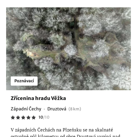
Poznávací
Zřícenina hradu Věžka
Západní Čechy
Druztová
(8 km)
10
/
10
V západních Čechách na Plzeňsku se na skalnaté
ostrožně půl kilometru od obce Druztová vypíná nad