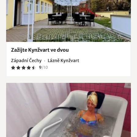
Zažijte Kynžvart ve dvou
Západní Čechy
Lázně Kynžvart
9
/
10