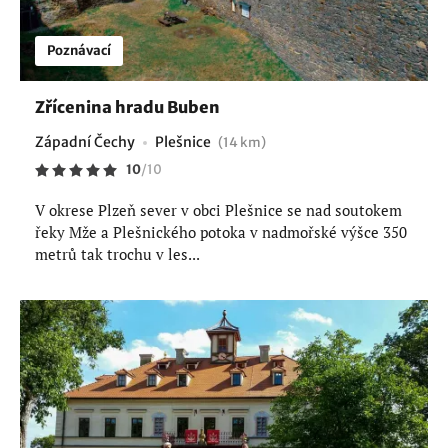
Poznávací
Zřícenina hradu Buben
Západní Čechy
Plešnice
(14 km)
10
/
10
V okrese Plzeň sever v obci Plešnice se nad soutokem
řeky Mže a Plešnického potoka v nadmořské výšce 350
metrů tak trochu v les...