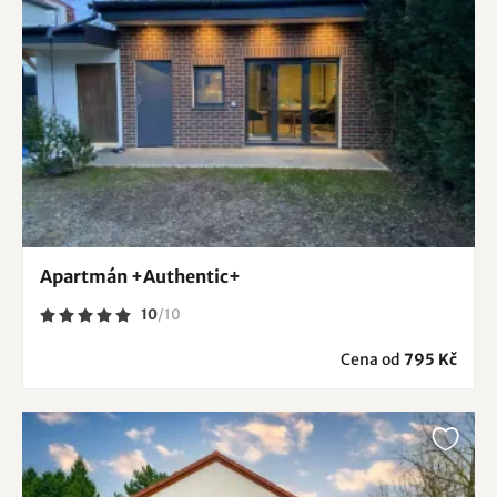
Apartmán +Authentic+
10
/
10
Cena od
795 Kč