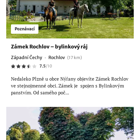
Poznávací
Zámek Rochlov – bylinkový ráj
Západní Čechy
Rochlov
(17 km)
7.5
/
10
Nedaleko Plzně u obce Nýřany objevíte Zámek Rochlov
ve stejnojmenné obci. Zámek je spojen s Bylinkovým
panstvím. Od samého poč...