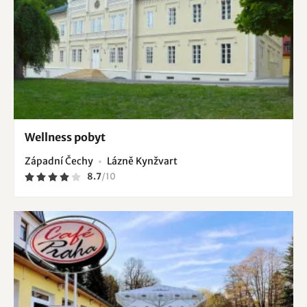
Wellness pobyt
Západní Čechy
Lázně Kynžvart
8.7
/
10