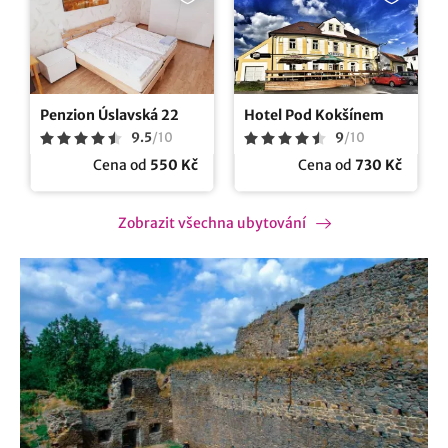
Penzion Úslavská 22
Hotel Pod Kokšínem
9.5
/
10
9
/
10
Cena od
550 Kč
Cena od
730 Kč
Zobrazit všechna ubytování