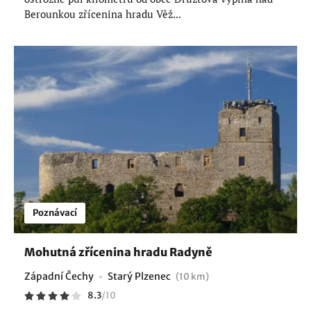
Berounkou zřícenina hradu Věž...
Poznávací
Mohutná zřícenina hradu Radyně
Západní Čechy
Starý Plzenec
(10 km)
8.3
/
10