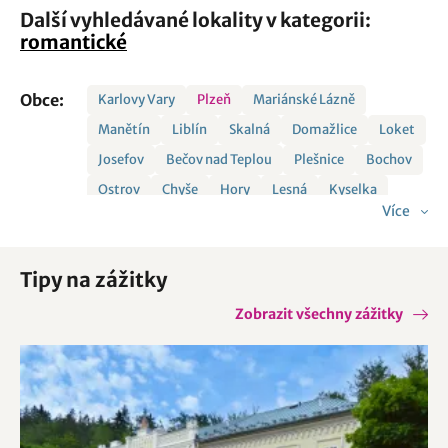
Další vyhledávané lokality v kategorii:
romantické
Obce:
Karlovy Vary
Plzeň
Mariánské Lázně
Manětín
Liblín
Skalná
Domažlice
Loket
Josefov
Bečov nad Teplou
Plešnice
Bochov
Ostrov
Chyše
Hory
Lesná
Kyselka
Více
Žihle
Bohy
Krásno
Starý Plzenec
Velký Malahov
Černošín
Červené Poříčí
Tipy na zážitky
Druztová
Horšovský Týn
Kdyně
Konstantinovy Lázně
Líšťany
Nečtiny
Zobrazit všechny zážitky
Planá
Rochlov
Řenče
Šemnice
Tachov
Ždírec