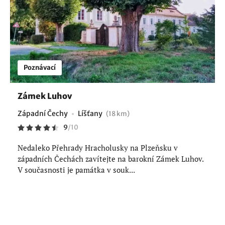
Poznávací
Zámek Luhov
Západní Čechy
Líšťany
(18 km)
9
/
10
Nedaleko Přehrady Hracholusky na Plzeňsku v
západních Čechách zavítejte na barokní Zámek Luhov.
V současnosti je památka v souk...