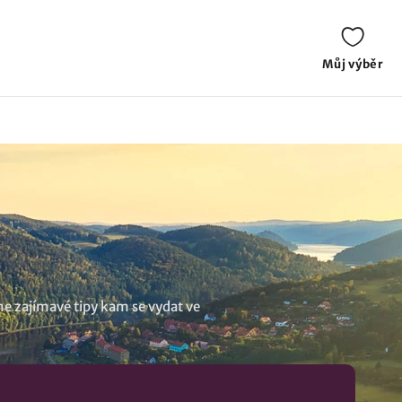
Můj výběr
me zajímavé tipy kam se vydat ve