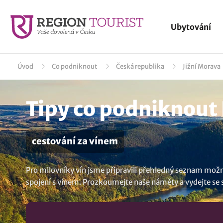
Ubytování
Úvod
Co podniknout
Česká republika
Jižní Morava
Tipy co podniknout 
cestování za vínem
Pro milovníky vín jsme připravili přehledný seznam možno
spojení s vínem. Prozkoumejte naše náměty a vydejte se st