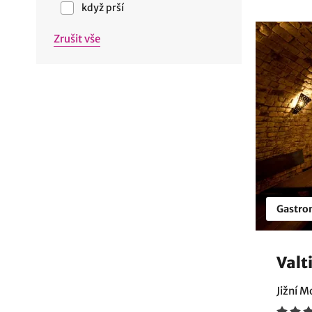
když prší
Zrušit vše
Gastro
Valt
Jižní M