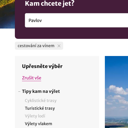
Kam chcete jet?
cestování za vínem
Upřesněte výběr
Zrušit vše
Tipy kam na výlet
Cyklistické trasy
Turistické trasy
Výlety lodí
Výlety vlakem