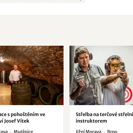
ce s pohoštěním ve
Střelba na terčové střelni
ví Josef Vítek
instruktorem
rava
Mutěnice
Jižní Morava
Brno