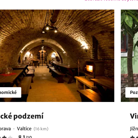
nomické
Poz
ické podzemí
Vi
orava
Valtice
Již
(16 km)
8.1
/
10