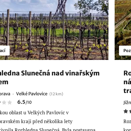
ací
Poz
ledna Slunečná nad vinařským
Ro
jem
ná
tr
orava
Velké Pavlovice
(12 km)
6.5
/
10
Již
kou oblast u Velkých Pavlovic v
ravském kraji před několika lety
Roz
tivnila Rozhledna Slunečná. Byla postavena
kop