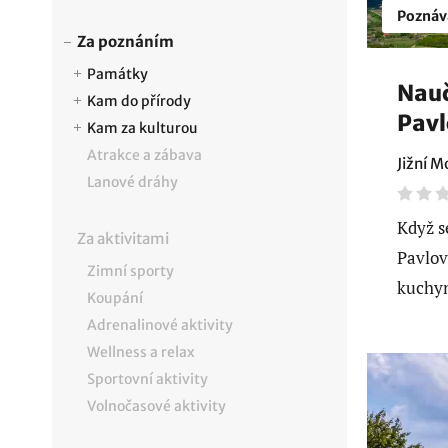
Poznáv
Za poznáním
Památky
Nauč
Kam do přírody
Pavl
Kam za kulturou
Atrakce a zábava
Jižní M
Lanové dráhy
Když s
Za aktivitami
Pavlov
Zimní sporty
kuchyn
Koupání
Adrenalinové aktivity
Wellness a relax
Sportovní aktivity
Volnočasové aktivity