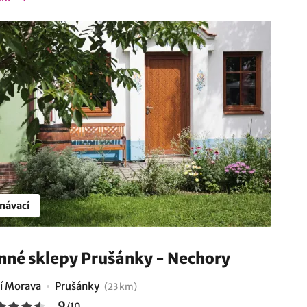
návací
nné sklepy Prušánky - Nechory
ní Morava
Prušánky
(23 km)
9
/
10