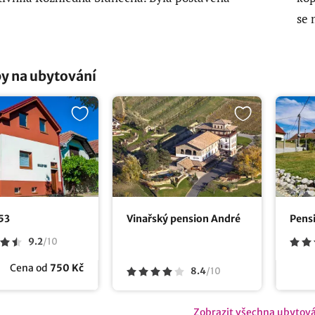
se 
y na ubytování
53
Vinařský pension André
Pens
9.2
/
10
Cena od
750 Kč
8.4
/
10
Zobrazit všechna ubytov