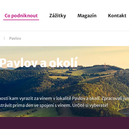
Co podniknout
Zážitky
Magazín
Kontakt
Pavlov
Pavlov a okolí
stí kam vyrazit za vínem v lokalitě Pavlov a okolí. Zpracovali js
rávit prima den ve spojení s vínem. Určitě si vyberete!