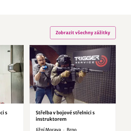
Zobrazit všechny zážitky
ci s
Střelba v bojové střelnici s
instruktorem
Jižní Morava
Brno