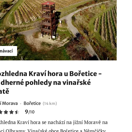
návací
zhledna Kraví hora u Bořetice -
dherné pohledy na vinařské
atě
ní Morava
Bořetice
(14 km)
9
/
10
hledna Kraví hora se nachází na jižní Moravě na
ci Olbramy. Vinařské obce Bořetice a Němčičky