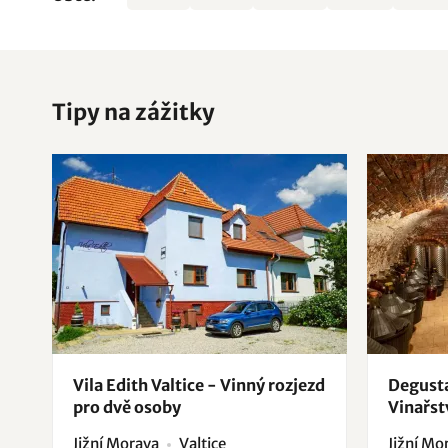
Tipy na zážitky
Vila Edith Valtice - Vinný rozjezd
Degusta
pro dvě osoby
Vinařst
Jižní Morava
Valtice
Jižní Mo