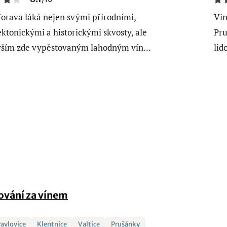
Morava láká nejen svými přírodními,
Vin
ektonickými a historickými skvosty, ale
Pru
ším zde vypěstovaným lahodným vín...
lid
ování za vínem
Pavlovice
Klentnice
Valtice
Prušánky