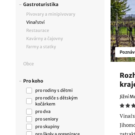
Gastroturistika
Pivovary a minipivovary
Vinařství
Restaurace
Kavárny a čajovny
Farmy a statky
Poznáv
Obce
Rozh
Pro koho
kra
pro rodiny s dětmi
Jižní M
pro rodiče s dětským
kočárkem
pro dva
Vinařs
pro seniory
Jihomo
pro skupiny
zatrak
pro školy a organizace