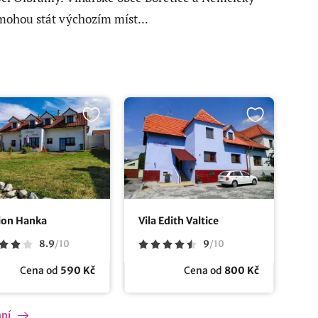
mohou stát výchozím míst...
ion Hanka
Vila Edith Valtice
8.9
/
10
9
/
10
Cena od
590 Kč
Cena od
800 Kč
ání