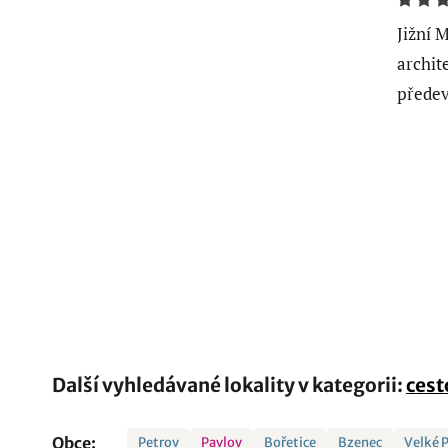
Jižní 
archit
předev
Další vyhledávané lokality v kategorii:
cest
Obce:
Petrov
Pavlov
Bořetice
Bzenec
Velké 