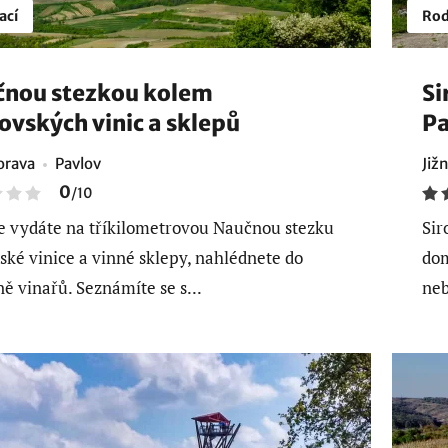
ací
Rod
nou stezkou kolem
Si
ovských vinic a sklepů
Pa
orava
Pavlov
Již
0
/
10
e vydáte na tříkilometrovou Naučnou stezku
Sir
ské vinice a vinné sklepy, nahlédnete do
dom
ě vinařů. Seznámíte se s...
neb