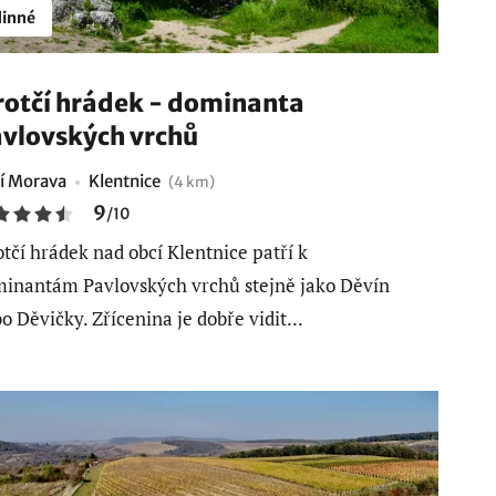
inné
rotčí hrádek - dominanta
vlovských vrchů
ní Morava
Klentnice
(4 km)
9
/
10
otčí hrádek nad obcí Klentnice patří k
inantám Pavlovských vrchů stejně jako Děvín
o Děvičky. Zřícenina je dobře vidit...