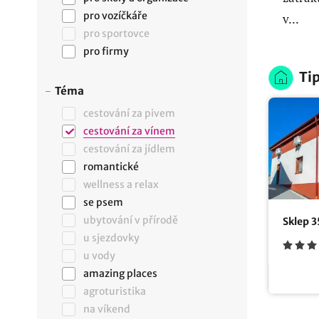
pro vozíčkáře
v...
pro sportovce
pro firmy
Tip
Téma
cestování za pivem
cestování za vínem
cestování za jídlem
romantické
wellness a relax
se psem
ubytování v přírodě
Sklep 3
u sjezdovky
u vody
amazing places
agroturistika
na víkend