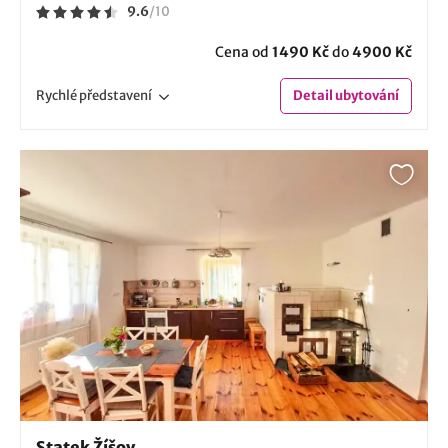
9.6
/
10
Cena od
1490 Kč
do
4900 Kč
Rychlé
představení
Detail
ubytování
Statek Žíšov