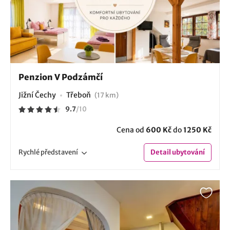
Penzion V Podzámčí
Jižní Čechy
Třeboň
(17 km)
9.7
/
10
Cena od
600 Kč
do
1250 Kč
Rychlé
představení
Detail
ubytování