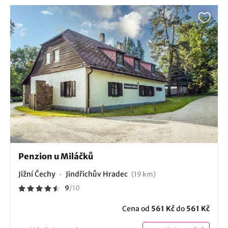
Penzion u Miláčků
Jižní Čechy
Jindřichův Hradec
(19 km)
9
/
10
Cena od
561 Kč
do
561 Kč