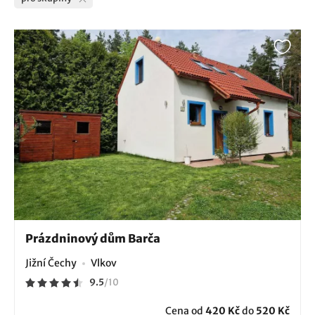
Prázdninový dům Barča
Jižní Čechy
Vlkov
9.5
/
10
Cena od
420 Kč
do
520 Kč