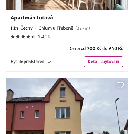
Apartmán Lutová
Jižní Čechy
Chlum u Třeboně
(22 km)
9.2
/
10
Cena od
700 Kč
do
940 Kč
Rychlé
představení
Detail
ubytování