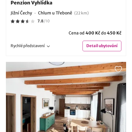
Penzion Vyhlídka
Jižní Čechy
Chlum u Třeboně
(22 km)
7.8
/
10
Cena od
400 Kč
do
450 Kč
Rychlé
představení
Detail
ubytování