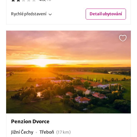
Rychlé
představení
Detail
ubytování
Penzion Dvorce
Jižní Čechy
Třeboň
(17 km)