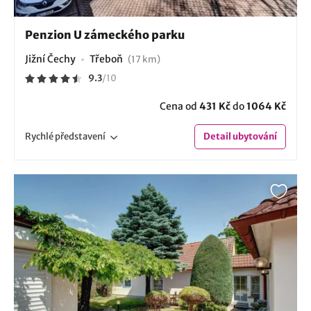
Penzion U zámeckého parku
Jižní Čechy
Třeboň
(17 km)
9.3
/
10
Cena od
431 Kč
do
1064 Kč
Rychlé
představení
Detail
ubytování