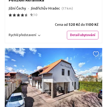
Jižní Čechy
Jindřichův Hradec
(17 km)
9
/
10
Cena od
520 Kč
do
1100 Kč
Rychlé
představení
Detail
ubytování