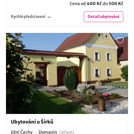
Cena od
400 Kč
do
500 Kč
Rychlé
představení
Detail
ubytování
Ubytování u Šírků
Jižní Čechy
Domanín
(20 km)