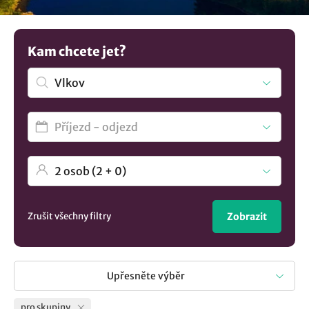
chvíle s přáteli nebo kolegy. Zajímavá vás kompletní
seznam
ubytování v lokalitě Vlkov
.? U nás si vyberete.
Kam chcete jet?
Zrušit všechny filtry
Zobrazit
Upřesněte výběr
pro skupiny