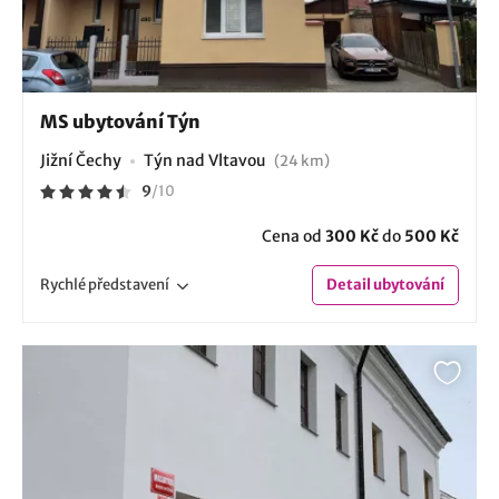
MS ubytování Týn
Jižní Čechy
Týn nad Vltavou
(24 km)
9
/
10
Cena od
300 Kč
do
500 Kč
Rychlé
představení
Detail
ubytování