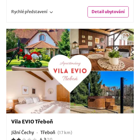
Rychlé
představení
Detail
ubytování
Vila EVIO Třeboň
Jižní Čechy
Třeboň
(17 km)
4.3
/
10