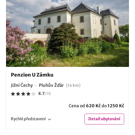
Penzion U Zámku
Jižní Čechy
Pluhův Žďár
(14 km)
8.7
/
10
Cena od
620 Kč
do
1250 Kč
Rychlé
představení
Detail
ubytování