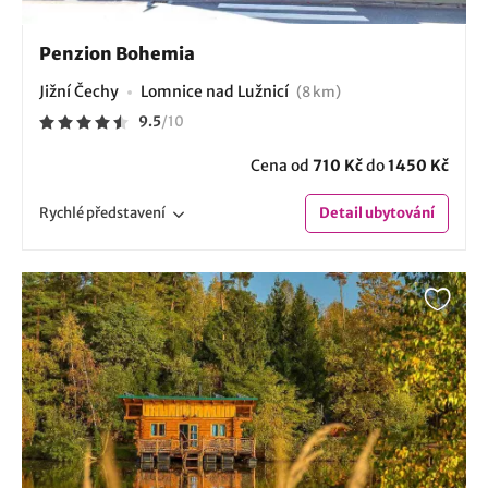
Penzion Bohemia
Jižní Čechy
Lomnice nad Lužnicí
(8 km)
9.5
/
10
Cena od
710 Kč
do
1450 Kč
Rychlé
představení
Detail
ubytování