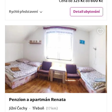
Cena od
325 Kč
do
600 Kč
Rychlé
představení
Detail
ubytování
Penzion a apartmán Renata
Jižní Čechy
Třeboň
(17 km)