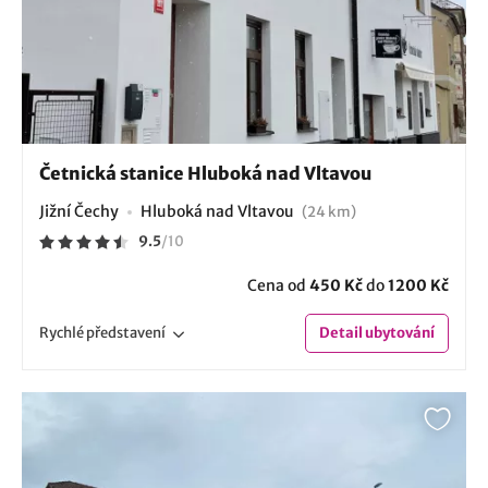
Četnická stanice Hluboká nad Vltavou
Jižní Čechy
Hluboká nad Vltavou
(24 km)
9.5
/
10
Cena od
450 Kč
do
1200 Kč
Rychlé
představení
Detail
ubytování