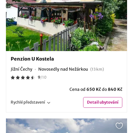
Penzion U Kostela
Jižní Čechy
Novosedly nad Nežárkou
(13 km)
9
/
10
Cena od
650 Kč
do
840 Kč
Rychlé
představení
Detail
ubytování