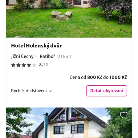
Hotel Holenský dvůr
Jižní Čechy
Ratiboř
(11 km)
8
/
10
Cena od
800 Kč
do
1000 Kč
Rychlé
představení
Detail
ubytování