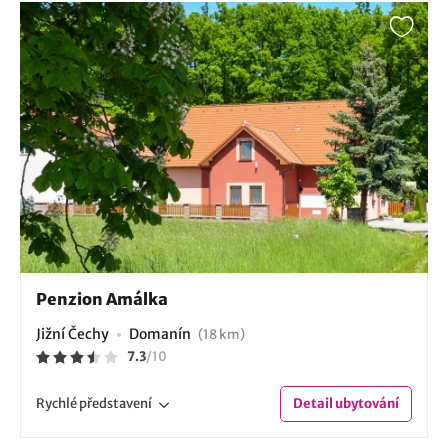
Penzion Amálka
Jižní Čechy
Domanín
(18 km)
7.3
/
10
Rychlé
představení
Detail
ubytování