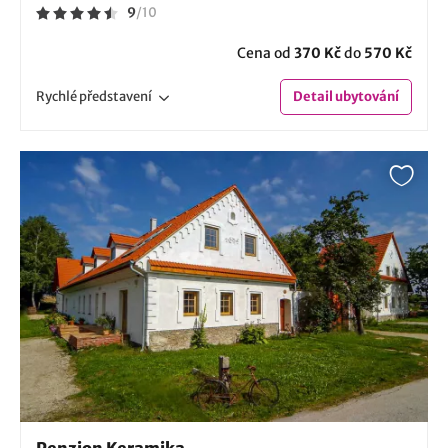
9
/
10
Cena od
370 Kč
do
570 Kč
Rychlé
představení
Detail
ubytování
Penzion Keramika