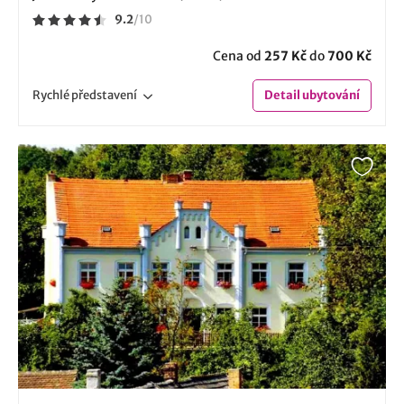
9.2
/
10
Cena od
257 Kč
do
700 Kč
Rychlé
představení
Detail
ubytování