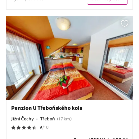
Penzion U Třeboňského kola
Jižní Čechy
Třeboň
(17 km)
9
/
10