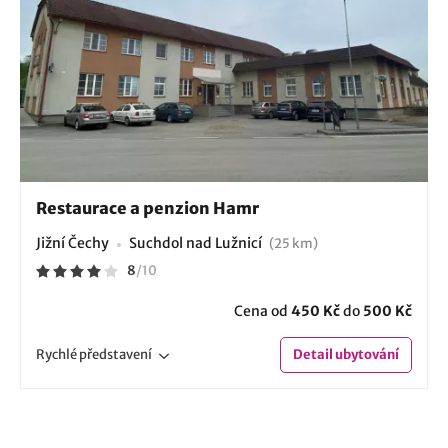
Restaurace a penzion Hamr
Jižní Čechy
Suchdol nad Lužnicí
(25 km)
8
/
10
Cena od
450 Kč
do
500 Kč
Rychlé
představení
Detail
ubytování