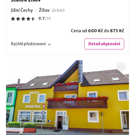
Jižní Čechy
Žíšov
(6 km)
9.7
/
10
Cena od
600 Kč
do
875 Kč
Rychlé
představení
Detail
ubytování