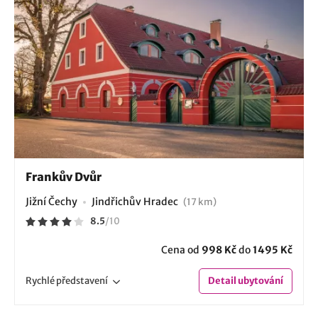
Frankův Dvůr
Jižní Čechy
Jindřichův Hradec
(17 km)
8.5
/
10
Cena od
998 Kč
do
1495 Kč
Rychlé
představení
Detail
ubytování