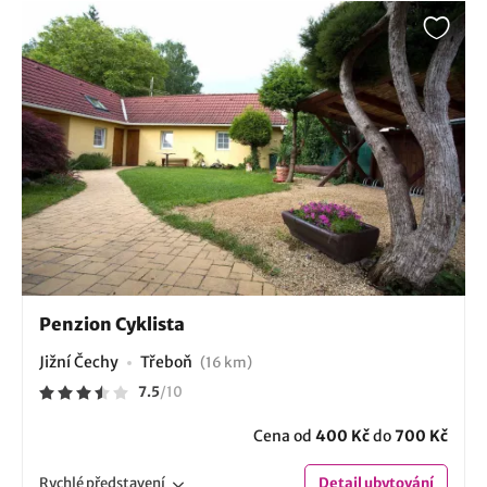
Penzion Cyklista
Jižní Čechy
Třeboň
(16 km)
7.5
/
10
Cena od
400 Kč
do
700 Kč
Rychlé
představení
Detail
ubytování