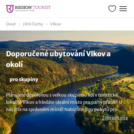
Úvod
Jižní Čechy
Vlkov
Doporučené ubytování Vlkov a
okolí
pro skupiny
Plánujete dovolenou s velkou skupinou lidí v turistické
lokalitě Vlkov a hledáte ideální místo pro party přátel? U
nás jste na správném místě! Nabízíme tipy pobytů pro
skupiny 12, 20, 25, 30, 40, 50, 70, 100 a více osob. Můžete
Zobrazit více
se ubytovat kdekoliv, od útulných penzionů, stylových
hotelů až po prostorné chaty a chalupy. Užijte si společné