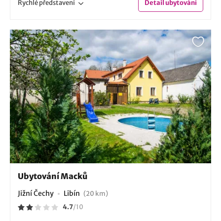
Rychlé
představení
Detail
ubytování
Ubytování Macků
Jižní Čechy
Libín
(20 km)
4.7
/
10