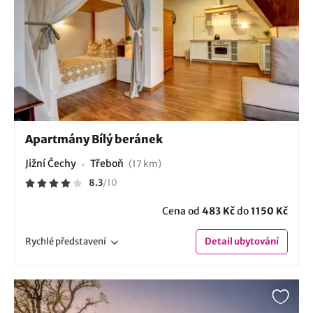
Apartmány Bílý beránek
Jižní Čechy
Třeboň
(17 km)
8.3
/
10
Cena od
483 Kč
do
1150 Kč
Rychlé
představení
Detail
ubytování