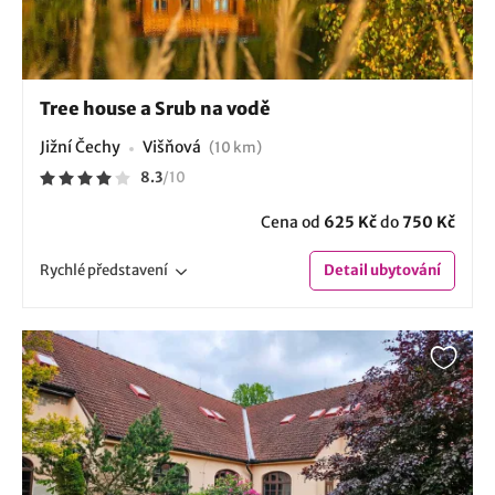
Tree house a Srub na vodě
Jižní Čechy
Višňová
(10 km)
8.3
/
10
Cena od
625 Kč
do
750 Kč
Rychlé
představení
Detail
ubytování