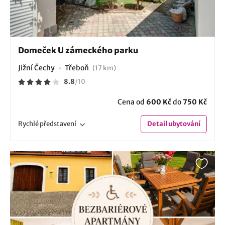
Domeček U zámeckého parku
Jižní Čechy
Třeboň
(17 km)
8.8
/
10
Cena od
600 Kč
do
750 Kč
Rychlé
představení
Detail
ubytování