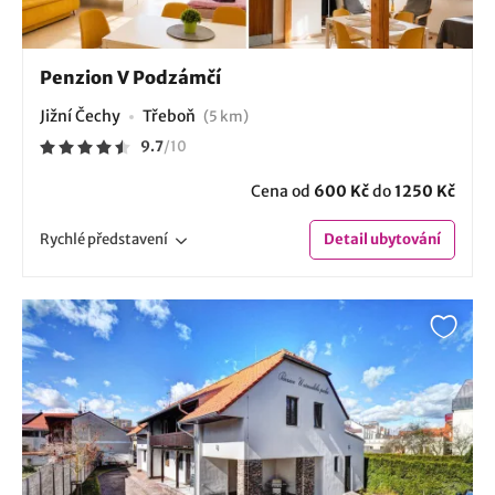
Penzion V Podzámčí
Jižní Čechy
Třeboň
(5 km)
9.7
/
10
Cena od
600 Kč
do
1250 Kč
Rychlé
představení
Detail
ubytování