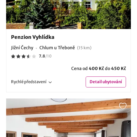
Penzion Vyhlídka
Jižní Čechy
Chlum u Třeboně
(15 km)
7.8
/
10
Cena od
400 Kč
do
450 Kč
Rychlé
představení
Detail
ubytování