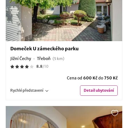
Domeček U zámeckého parku
Jižní Čechy
Třeboň
(5 km)
8.8
/
10
Cena od
600 Kč
do
750 Kč
Rychlé
představení
Detail
ubytování