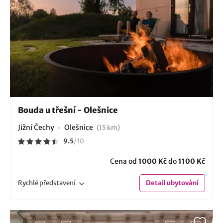
Bouda u třešní - Olešnice
Jižní Čechy
Olešnice
(15 km)
9.5
/
10
Cena od
1000 Kč
do
1100 Kč
Rychlé
představení
Detail
ubytování