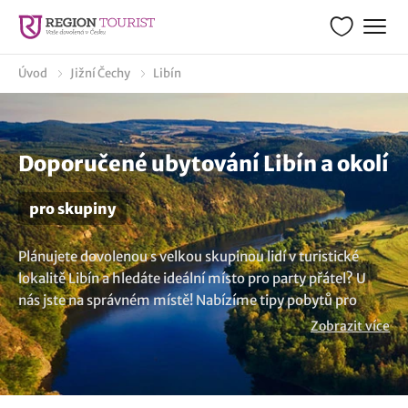
Úvod
Jižní Čechy
Libín
Doporučené ubytování Libín a okolí
pro skupiny
Plánujete dovolenou s velkou skupinou lidí v turistické
lokalitě Libín a hledáte ideální místo pro party přátel? U
nás jste na správném místě! Nabízíme tipy pobytů pro
skupiny 12, 20, 25, 30, 40, 50, 70, 100 a více osob. Můžete
Zobrazit více
se ubytovat kdekoliv, od útulných penzionů, stylových
hotelů až po prostorné chaty a chalupy. Užijte si společné
chvíle s přáteli nebo kolegy. Zajímavá vás kompletní