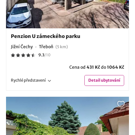
Penzion U zámeckého parku
Jižní Čechy
Třeboň
(5 km)
9.3
/
10
Cena od
431 Kč
do
1064 Kč
Rychlé
představení
Detail
ubytování