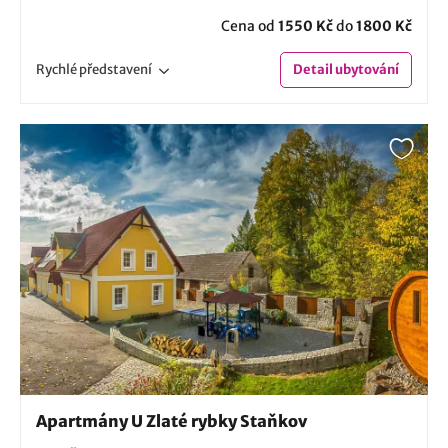
Cena od
1550 Kč
do
1800 Kč
Rychlé
představení
Detail
ubytování
Apartmány U Zlaté rybky Staňkov