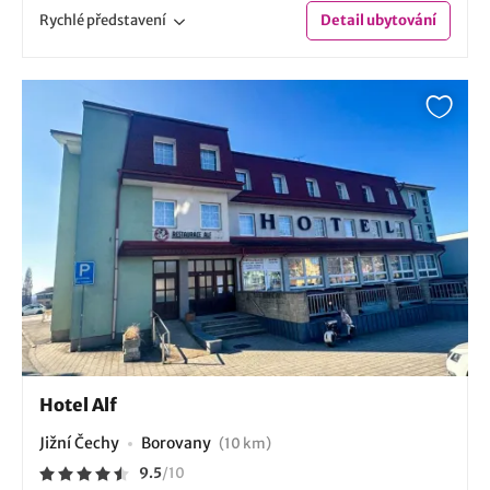
Rychlé
představení
Detail
ubytování
Hotel Alf
Jižní Čechy
Borovany
(10 km)
9.5
/
10