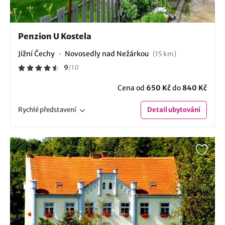
Penzion U Kostela
Jižní Čechy
Novosedly nad Nežárkou
(15 km)
9
/
10
Cena od
650 Kč
do
840 Kč
Rychlé
představení
Detail
ubytování