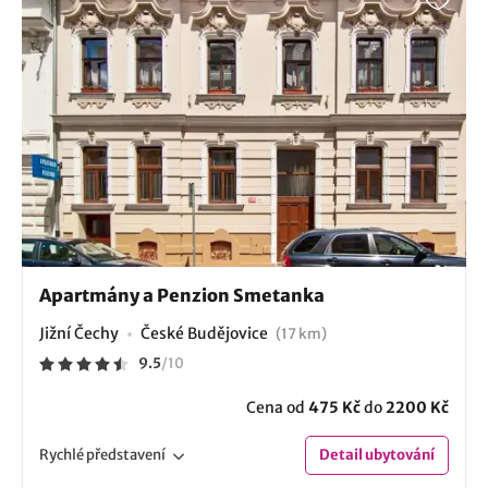
Apartmány a Penzion Smetanka
Jižní Čechy
České Budějovice
(17 km)
9.5
/
10
Cena od
475 Kč
do
2200 Kč
Rychlé
představení
Detail
ubytování