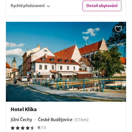
Rychlé
představení
Detail
ubytování
Hotel Klika
Jižní Čechy
České Budějovice
(17 km)
9
/
10