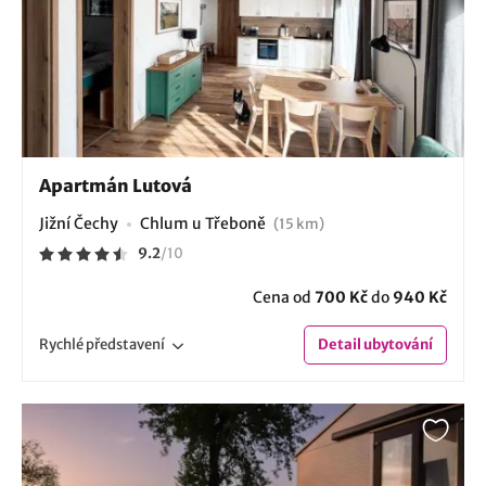
Apartmán Lutová
Jižní Čechy
Chlum u Třeboně
(15 km)
9.2
/
10
Cena od
700 Kč
do
940 Kč
Rychlé
představení
Detail
ubytování