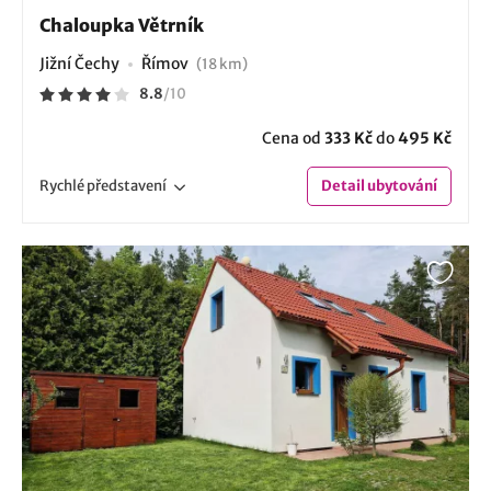
Chaloupka Větrník
Jižní Čechy
Římov
(18 km)
8.8
/
10
Cena od
333 Kč
do
495 Kč
Rychlé
představení
Detail
ubytování