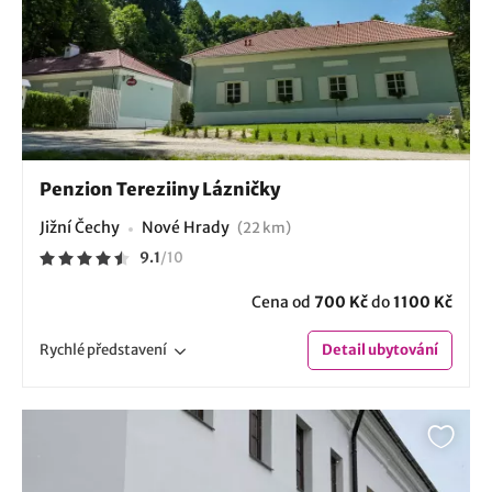
Penzion Tereziiny Lázničky
Jižní Čechy
Nové Hrady
(22 km)
9.1
/
10
Cena od
700 Kč
do
1100 Kč
Rychlé
představení
Detail
ubytování