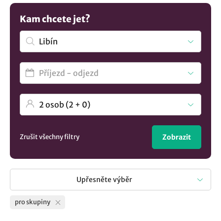
seznam
ubytování v lokalitě Libín
.? U nás si vyberete.
Kam chcete jet?
Zrušit všechny filtry
Zobrazit
Upřesněte výběr
pro skupiny