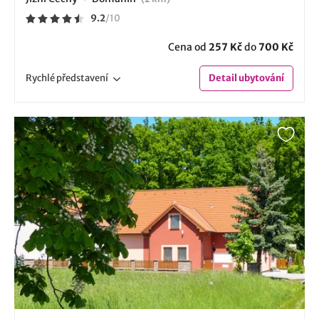
9.2
/
10
Cena od
257 Kč
do
700 Kč
Rychlé
představení
Detail
ubytování