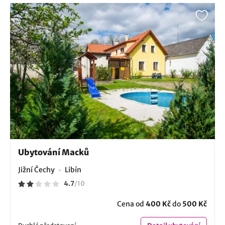
Ubytování Macků
Jižní Čechy
Libín
4.7
/
10
Cena od
400 Kč
do
500 Kč