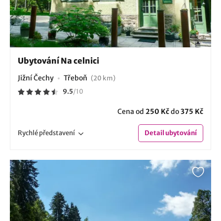
Ubytování Na celnici
Jižní Čechy
Třeboň
(20 km)
9.5
/
10
Cena od
250 Kč
do
375 Kč
Rychlé
představení
Detail
ubytování