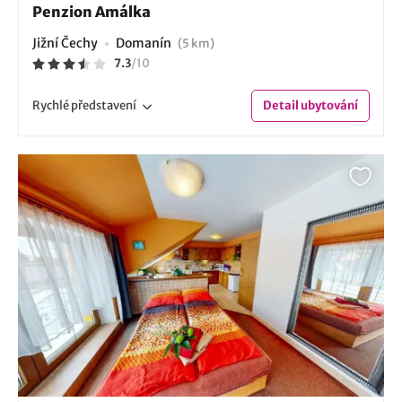
Penzion Amálka
Jižní Čechy
Domanín
(5 km)
7.3
/
10
Rychlé
představení
Detail
ubytování