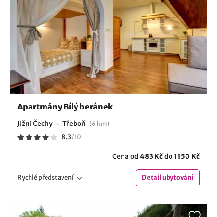
Apartmány Bílý beránek
Jižní Čechy
Třeboň
(6 km)
8.3
/
10
Cena od
483 Kč
do
1150 Kč
Rychlé
představení
Detail
ubytování