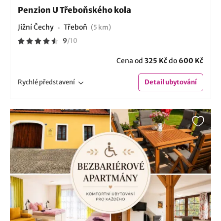
Penzion U Třeboňského kola
Jižní Čechy
Třeboň
(5 km)
9
/
10
Cena od
325 Kč
do
600 Kč
Rychlé
představení
Detail
ubytování