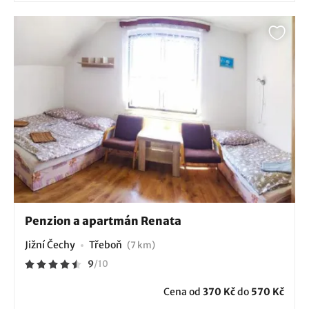
Penzion a apartmán Renata
Jižní Čechy
Třeboň
(7 km)
9
/
10
Cena od
370 Kč
do
570 Kč