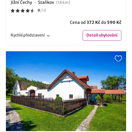
Jižní Čechy
Staňkov
(18 km)
9
/
10
Cena od
372 Kč
do
590 Kč
Rychlé
představení
Detail
ubytování