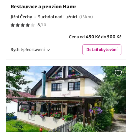
Restaurace a penzion Hamr
Jižní Čechy
Suchdol nad Lužnicí
(13 km)
8
/
10
Cena od
450 Kč
do
500 Kč
Rychlé
představení
Detail
ubytování