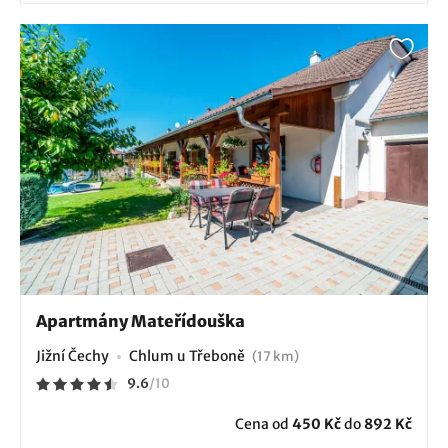
Apartmány Mateřídouška
Jižní Čechy
Chlum u Třeboně
(17 km)
9.6
/
10
Cena od
450 Kč
do
892 Kč