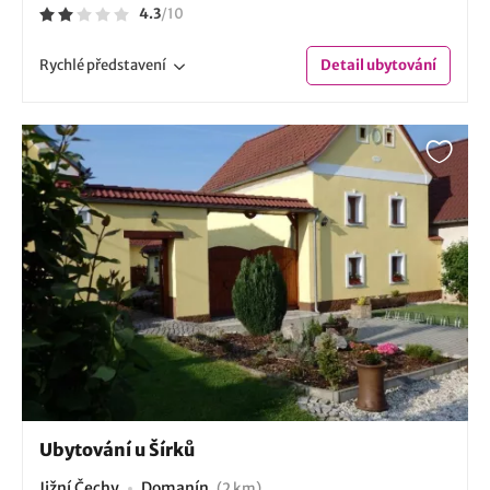
4.3
/
10
Rychlé
představení
Detail
ubytování
Ubytování u Šírků
Jižní Čechy
Domanín
(2 km)