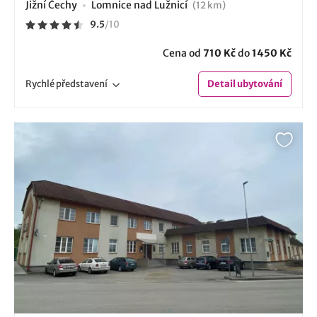
Jižní Čechy
Lomnice nad Lužnicí
(12 km)
9.5
/
10
Cena od
710 Kč
do
1450 Kč
Rychlé
představení
Detail
ubytování