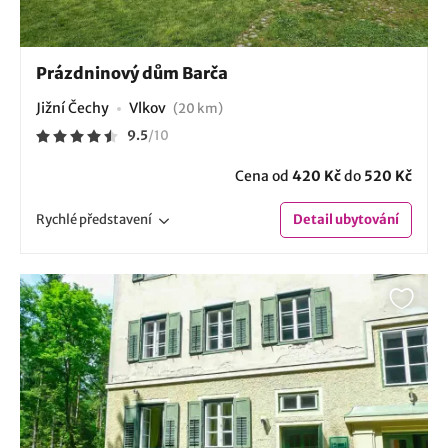
Prázdninový dům Barča
Jižní Čechy
Vlkov
(20 km)
9.5
/
10
Cena od
420 Kč
do
520 Kč
Rychlé
představení
Detail
ubytování