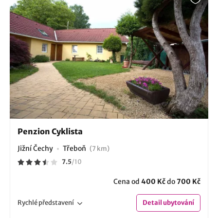
Penzion Cyklista
Jižní Čechy
Třeboň
(7 km)
7.5
/
10
Cena od
400 Kč
do
700 Kč
Rychlé
představení
Detail
ubytování