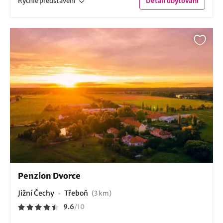
Rychlé
představení
Detail
ubytování
Penzion Dvorce
Jižní Čechy
Třeboň
(3 km)
9.6
/
10