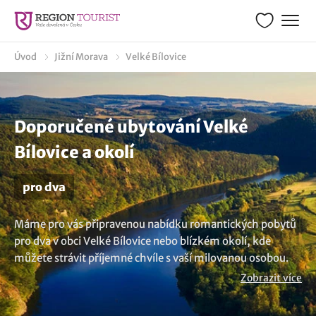
Úvod
Jižní Morava
Velké Bílovice
Doporučené ubytování Velké
Bílovice a okolí
pro dva
Máme pro vás připravenou nabídku romantických pobytů
pro dva v obci Velké Bílovice nebo blízkém okolí, kde
můžete strávit příjemné chvíle s vaší milovanou osobou.
Pokud hledáte dovolenou, místo, kde strávíte oslavu
Zobrazit více
výročí nebo chcete prostě jen tak někam vyrazit, třeba na
Valentýna, abyste si užili vzácný čas ve dvou, u nás si