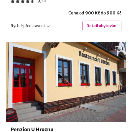
9
/
10
Cena od
900 Kč
do
900 Kč
Rychlé
představení
Detail
ubytování
Penzion U Hroznu