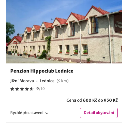
Penzion Hippoclub Lednice
Jižní Morava
Lednice
(9 km)
9
/
10
Cena od
600 Kč
do
950 Kč
Rychlé
představení
Detail
ubytování