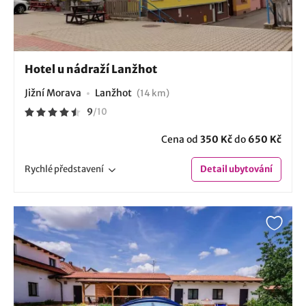
Hotel u nádraží Lanžhot
Jižní Morava
Lanžhot
(14 km)
9
/
10
Cena od
350 Kč
do
650 Kč
Rychlé
představení
Detail
ubytování