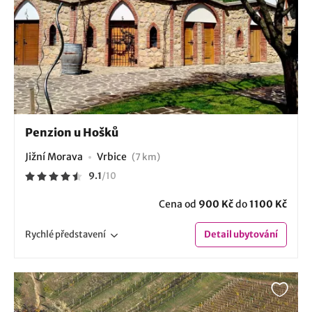
Penzion u Hošků
Jižní Morava
Vrbice
(7 km)
9.1
/
10
Cena od
900 Kč
do
1100 Kč
Rychlé
představení
Detail
ubytování