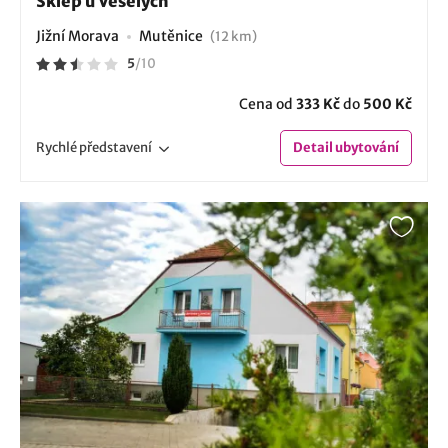
Sklep u Veselých
Jižní Morava
Mutěnice
(12 km)
5
/
10
Cena od
333 Kč
do
500 Kč
Rychlé
představení
Detail
ubytování