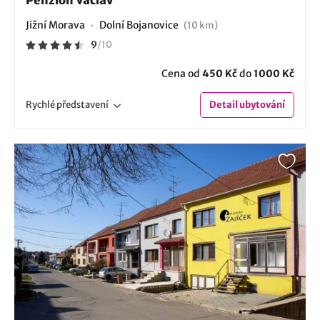
Jižní Morava
Dolní Bojanovice
(10 km)
9
/
10
Cena od
450 Kč
do
1000 Kč
Rychlé
představení
Detail
ubytování