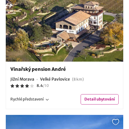
Vinařský pension André
Jižní Morava
Velké Pavlovice
(8 km)
8.4
/
10
Rychlé
představení
Detail
ubytování