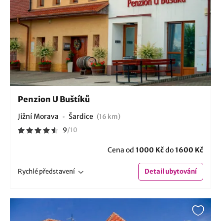
Penzion U Buštíků
Jižní Morava
Šardice
(16 km)
9
/
10
Cena od
1000 Kč
do
1600 Kč
Rychlé
představení
Detail
ubytování