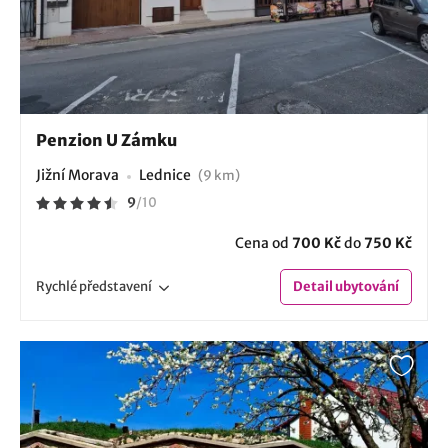
Penzion U Zámku
Jižní Morava
Lednice
(9 km)
9
/
10
Cena od
700 Kč
do
750 Kč
Rychlé
představení
Detail
ubytování