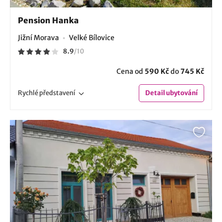
Pension Hanka
Jižní Morava
Velké Bílovice
8.9
/
10
Cena od
590 Kč
do
745 Kč
Rychlé
představení
Detail
ubytování