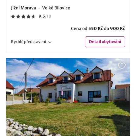
Jižní Morava
Velké Bílovice
9.5
/
10
Cena od
550 Kč
do
900 Kč
Rychlé
představení
Detail
ubytování