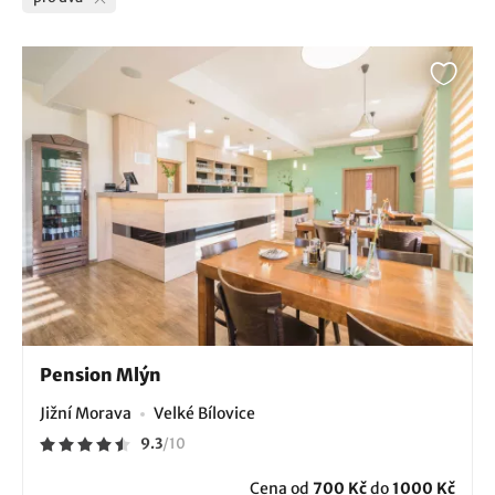
Pension Mlýn
Jižní Morava
Velké Bílovice
9.3
/
10
Cena od
700 Kč
do
1000 Kč