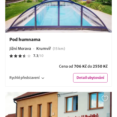
Pod humnama
Jižní Morava
Krumvíř
(15 km)
7.3
/
10
Cena od
706 Kč
do
2550 Kč
Rychlé
představení
Detail
ubytování