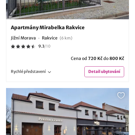
Apartmány Mirabelka Rakvice
Jižní Morava
Rakvice
(6 km)
9.3
/
10
Cena od
720 Kč
do
800 Kč
Rychlé
představení
Detail
ubytování