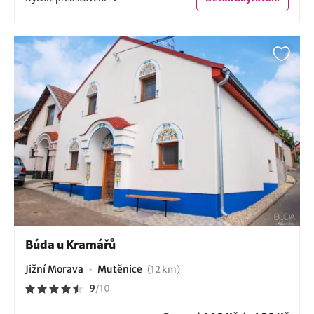
Búda u Kramářů
Jižní Morava
Mutěnice
(12 km)
9
/
10