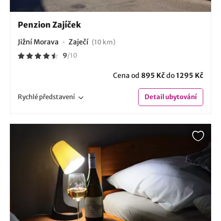
Penzion Zajíček
Jižní Morava
Zaječí
(10 km)
9
/
10
Cena od
895 Kč
do
1295 Kč
Rychlé
představení
Detail
ubytování