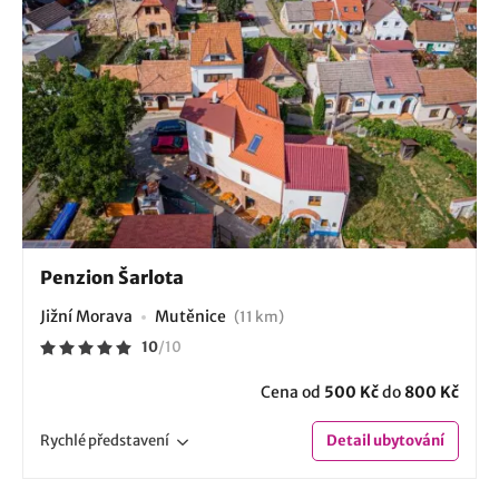
Penzion Šarlota
Jižní Morava
Mutěnice
(11 km)
10
/
10
Cena od
500 Kč
do
800 Kč
Rychlé
představení
Detail
ubytování