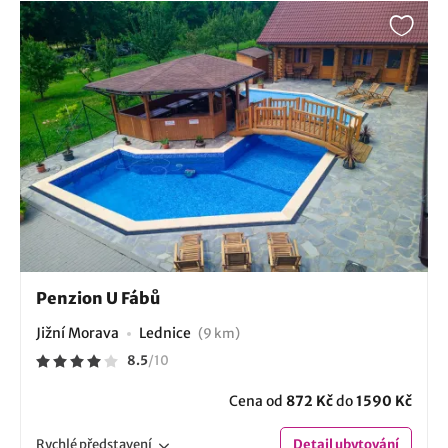
Penzion U Fábů
Jižní Morava
Lednice
(9 km)
8.5
/
10
Cena od
872 Kč
do
1590 Kč
Rychlé
představení
Detail
ubytování