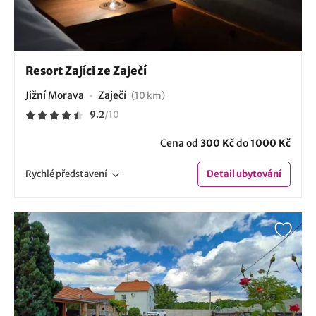
Resort Zajíci ze Zaječí
Jižní Morava
Zaječí
(10 km)
9.2
/
10
Cena od
300 Kč
do
1000 Kč
Rychlé
představení
Detail
ubytování