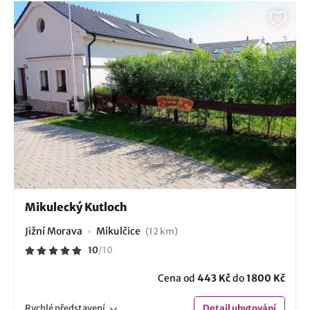
Mikulecký Kutloch
Jižní Morava
Mikulčice
(12 km)
10
/
10
Cena od
443 Kč
do
1800 Kč
Rychlé
představení
Detail
ubytování