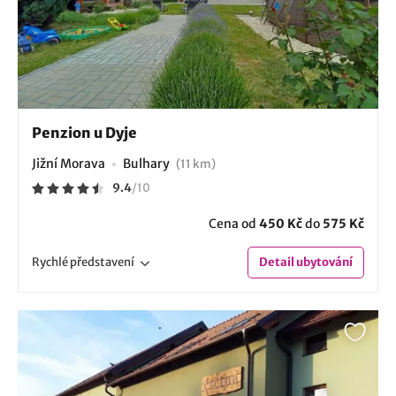
Penzion u Dyje
Jižní Morava
Bulhary
(11 km)
9.4
/
10
Cena od
450 Kč
do
575 Kč
Rychlé
představení
Detail
ubytování