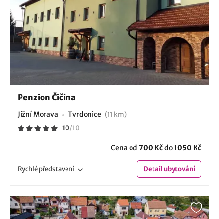
Penzion Čičina
Jižní Morava
Tvrdonice
(11 km)
10
/
10
Cena od
700 Kč
do
1050 Kč
Rychlé
představení
Detail
ubytování