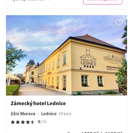
Zámecký hotel Lednice
Jižní Morava
Lednice
(9 km)
9
/
10