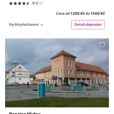
9.2
/
10
Cena od
1200 Kč
do
1500 Kč
Rychlé
představení
Detail
ubytování
Penzion Václav