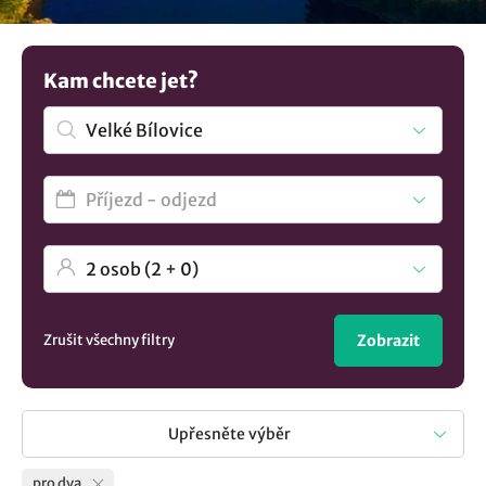
vyberete. Nenašli jste to co hledáte? Prozkoumejte další
tipy na
ubytování v lokalitě Velké Bílovice
..
Kam chcete jet?
Zrušit všechny filtry
Zobrazit
Upřesněte výběr
pro dva