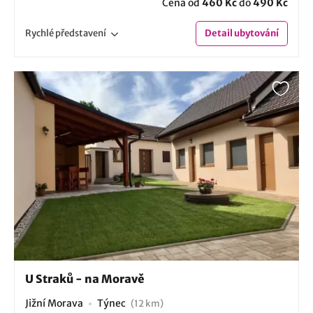
Cena od
460 Kč
do
490 Kč
Rychlé
představení
Detail
ubytování
U Straků - na Moravě
Jižní Morava
Týnec
(12 km)