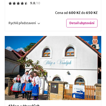
9.8
/
10
Cena od
600 Kč
do
650 Kč
Rychlé
představení
Detail
ubytování