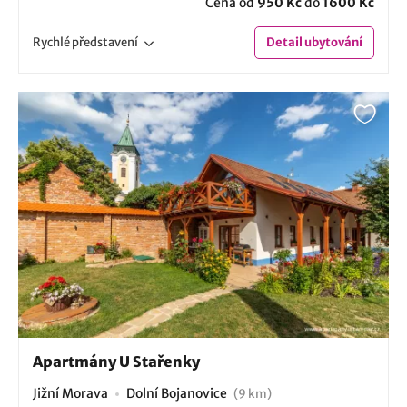
Cena od
950 Kč
do
1600 Kč
Rychlé
představení
Detail
ubytování
Apartmány U Stařenky
Jižní Morava
Dolní Bojanovice
(9 km)