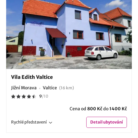
Vila Edith Valtice
Jižní Morava
Valtice
(16 km)
9
/
10
Cena od
800 Kč
do
1400 Kč
Rychlé
představení
Detail
ubytování