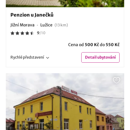
Penzion u Janečků
Jižní Morava
Lužice
(13 km)
9
/
10
Cena od
500 Kč
do
550 Kč
Rychlé
představení
Detail
ubytování