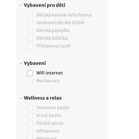
Vybavení pro děti
Dětský koutek nebo herna
Venkovní dětské hřiště
Dětská postýlka
Dětská židlička
Přebalovací pult
Vybavení
Wifi internet
Restaurace
Wellness a relax
Venkovní bazén
Krytý bazén
Finská sauna
Infrasauna
Whirlpool