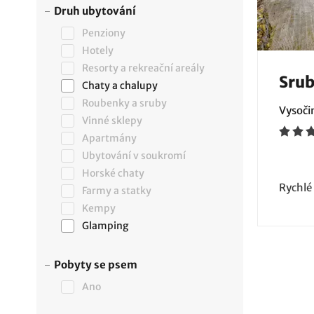
Druh ubytování
Penziony
Hotely
Resorty a rekreační areály
Srub
Chaty a chalupy
Roubenky a sruby
Vysoči
Vinné sklepy
Apartmány
Ubytování v soukromí
Horské chaty
Rychlé
Farmy a statky
Kempy
Glamping
Pobyty se psem
Ano