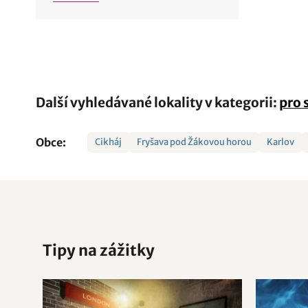
Další vyhledávané lokality v kategorii:
pro 
Obce:
Cikháj
Fryšava pod Žákovou horou
Karlov
Tipy na zážitky