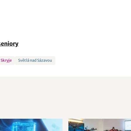
seniory
Skryje
Světlá nad Sázavou