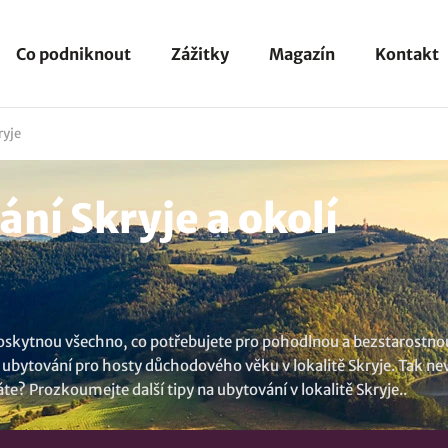
Co podniknout
Zážitky
Magazín
Kontakt
ryje
ní Skryje a okolí
poskytnou všechno, co potřebujete pro pohodlnou a bezstarostnou
bytování pro hosty důchodového věku v lokalitě Skryje. Tak nevá
áte? Prozkoumejte další tipy na
ubytování v lokalitě Skryje
..