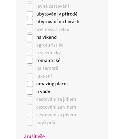
levné cestování
ubytování v přírodě
ubytování na horách
wellness a relax
na víkend
agroturistika
u sjezdovky
romantické
na samotě
luxusní
amazing places
u vody
cestování za jídlem
cestování za vínem
cestování za pivem
když prší
Zrušit vše