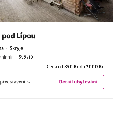
 pod Lípou
na
Skryje
9.5
/
10
Cena od
850 Kč
do
2000 Kč
představení
Detail
ubytování