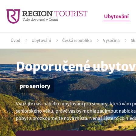
Ubytování
Úvod
Ubytování
Česká republika
Vysočina
Sk
Doporučené ubytová
pro seniory
Využijte naši nabídku ubytování pro seniory, která vám 
seniorského věku, právě vás by mohla zaujmout nabídka u
pobyt a prozkoumejte nová místa. Nenašli jste to co hled