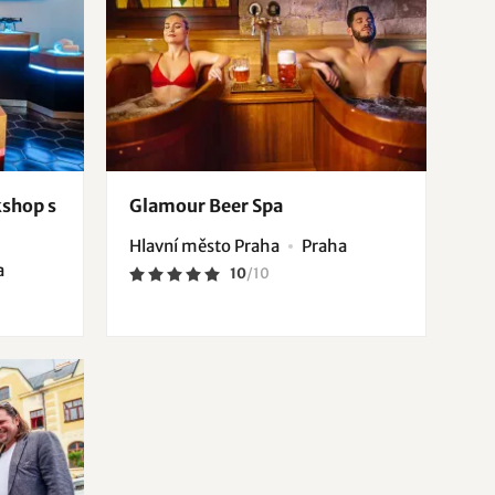
kshop s
Glamour Beer Spa
Hlavní město Praha
Praha
a
10
/
10