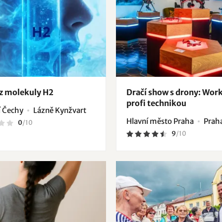
 z molekuly H2
Dračí show s drony: Wor
profi technikou
 Čechy
Lázně Kynžvart
Hlavní město Praha
Prah
0
/
10
9
/
10