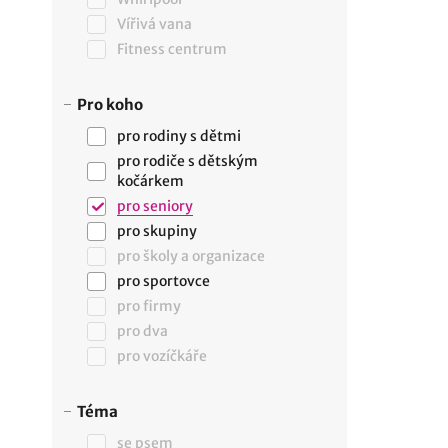
Vířivá vana
Fitness centrum
Pro koho
pro rodiny s dětmi
pro rodiče s dětským
kočárkem
pro seniory
pro skupiny
pro školy a organizace
pro sportovce
pro firmy
pro dva
pro vozíčkáře
Téma
se psem