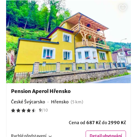
Pension Aperol Hřensko
České Švýcarsko
Hřensko
(5 km)
9
/
10
Cena od
687 Kč
do
2990 Kč
Rychlé
představení
Detail
ubytování