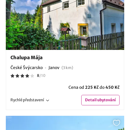
Chalupa Mája
České Švýcarsko
Janov
(3 km)
8
/
10
Cena od
225 Kč
do
450 Kč
Rychlé
představení
Detail
ubytování