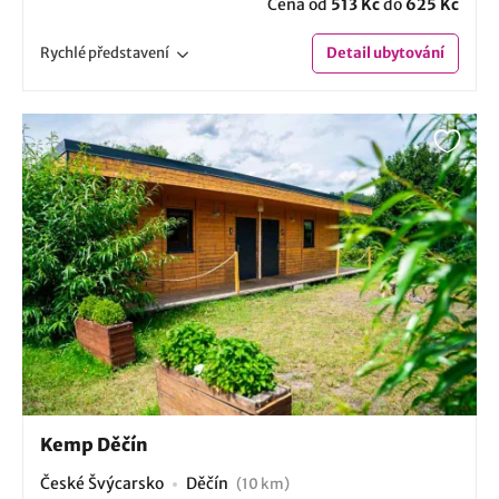
Cena od
513 Kč
do
625 Kč
Rychlé
představení
Detail
ubytování
Kemp Děčín
České Švýcarsko
Děčín
(10 km)