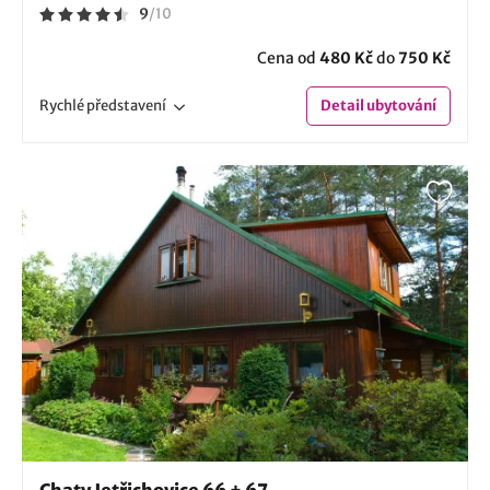
9
/
10
Cena od
480 Kč
do
750 Kč
Rychlé
představení
Detail
ubytování
Chaty Jetřichovice 66 + 67