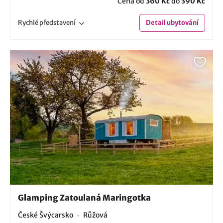
Cena od
360 Kč
do
390 Kč
Rychlé
představení
Detail
ubytování
Glamping Zatoulaná Maringotka
České Švýcarsko
Růžová