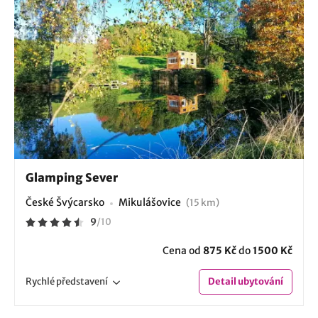
Glamping Sever
České Švýcarsko
Mikulášovice
(15 km)
9
/
10
Cena od
875 Kč
do
1500 Kč
Rychlé
představení
Detail
ubytování