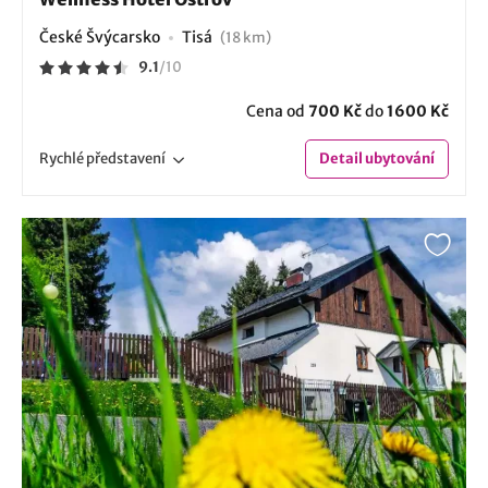
České Švýcarsko
Tisá
(18 km)
9.1
/
10
Cena od
700 Kč
do
1600 Kč
Rychlé
představení
Detail
ubytování