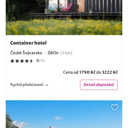
Container hotel
České Švýcarsko
Děčín
(7 km)
9
/
10
Cena od
1790 Kč
do
3222 Kč
Rychlé
představení
Detail
ubytování