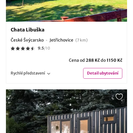
Chata Libuška
České Švýcarsko
Jetřichovice
(7 km)
9.5
/
10
Cena od
288 Kč
do
1150 Kč
Rychlé
představení
Detail
ubytování