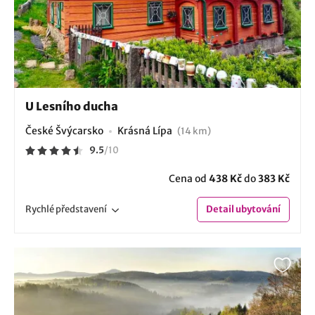
U Lesního ducha
České Švýcarsko
Krásná Lípa
(14 km)
9.5
/
10
Cena od
438 Kč
do
383 Kč
Rychlé
představení
Detail
ubytování