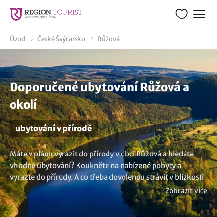
Úvod
České Švýcarsko
Růžová
Doporučené ubytování Růžová a
okolí
ubytování v přírodě
Máte v plánu vyrazit do přírody v obci Růžová a hledáte
vhodné ubytování? Koukněte na nabízené pobyty a
vyrazte do přírody. A co třeba dovolenou strávit v blízkosti
lesa nebo v obklopení luk. Čeká na vás krajina plná zážitků
Zobrazit více
a příjemného prostředí. Nenalezli jste to pravé? Objevte
další možnosti
ubytování v lokalitě Růžová
.. Máte jinou