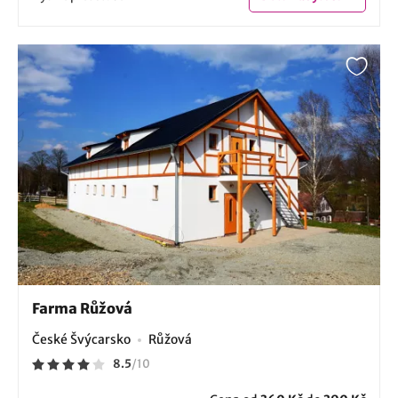
Farma Růžová
České Švýcarsko
Růžová
8.5
/
10