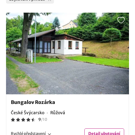
Bungalov Rozárka
České Švýcarsko
Růžová
9
/
10
Rychlé
představení
Detail
ubytování