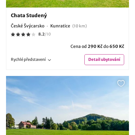
Chata Studený
České Švýcarsko
Kunratice
(10 km)
8.2
/
10
Cena od
290 Kč
do
650 Kč
Rychlé
představení
Detail
ubytování