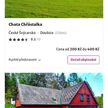
Chata Chřástalka
České Švýcarsko
Doubice
(13 km)
9.3
/
10
Cena od
200 Kč
do
400 Kč
Rychlé
představení
Detail
ubytování