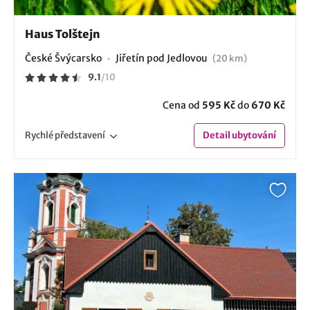
Haus Tolštejn
České Švýcarsko
Jiřetín pod Jedlovou
(20 km)
9.1
/
10
Cena od
595 Kč
do
670 Kč
Rychlé
představení
Detail
ubytování