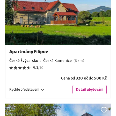
Apartmány Filipov
České Švýcarsko
Česká Kamenice
(8 km)
9.3
/
10
Cena od
320 Kč
do
500 Kč
Rychlé
představení
Detail
ubytování