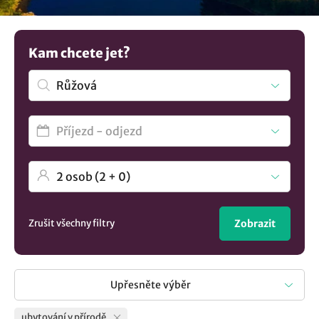
představu? V nabídce máme více možností
ubytování v
lokalitě Růžová
..
Kam chcete jet?
Zrušit všechny filtry
Zobrazit
Upřesněte výběr
ubytování v přírodě