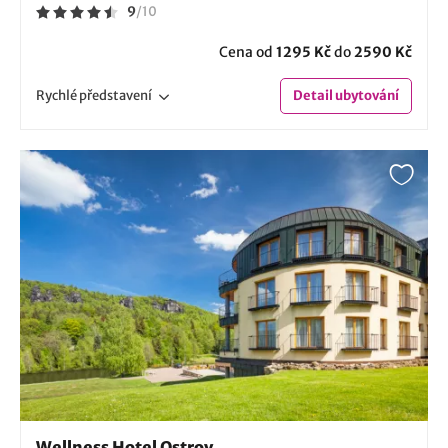
9
/
10
Cena od
1295 Kč
do
2590 Kč
Rychlé
představení
Detail
ubytování
Wellness Hotel Ostrov