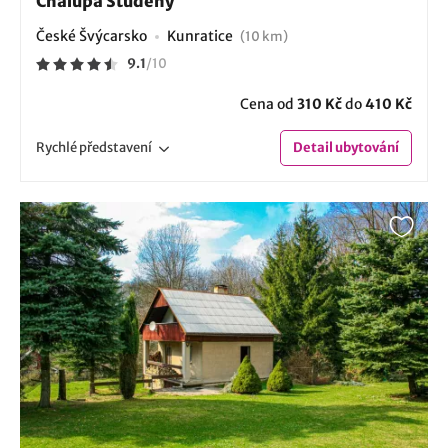
Chalupa Studený
České Švýcarsko
Kunratice
(10 km)
9.1
/
10
Cena od
310 Kč
do
410 Kč
Rychlé
představení
Detail
ubytování