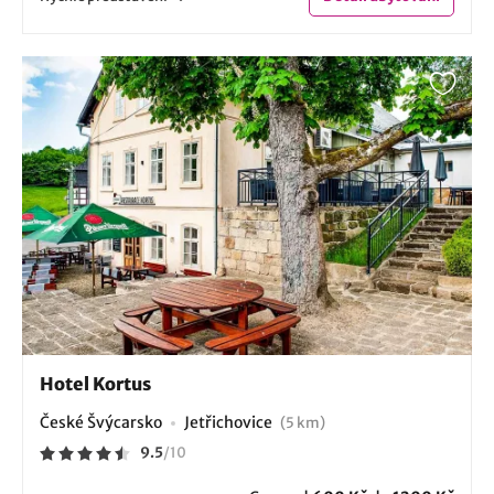
Hotel Kortus
České Švýcarsko
Jetřichovice
(5 km)
9.5
/
10