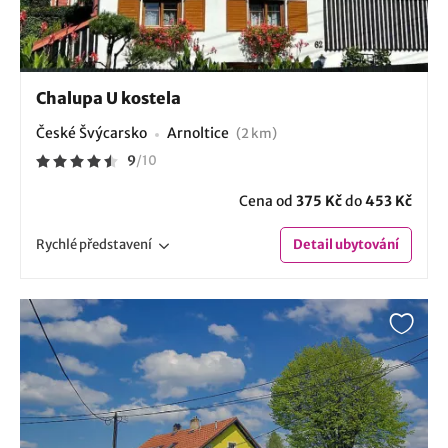
Chalupa U kostela
České Švýcarsko
Arnoltice
(2 km)
9
/
10
Cena od
375 Kč
do
453 Kč
Rychlé
představení
Detail
ubytování