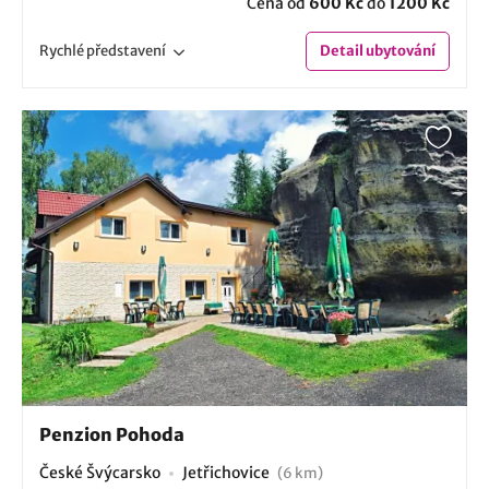
Cena od
600 Kč
do
1200 Kč
Rychlé
představení
Detail
ubytování
Penzion Pohoda
České Švýcarsko
Jetřichovice
(6 km)