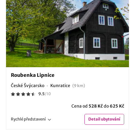
Roubenka Lipnice
České Švýcarsko
Kunratice
(9 km)
9.5
/
10
Cena od
528 Kč
do
625 Kč
Rychlé
představení
Detail
ubytování