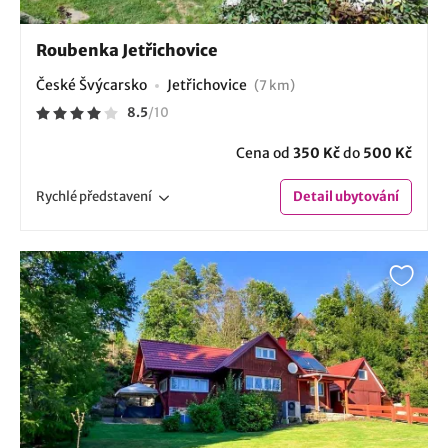
Roubenka Jetřichovice
České Švýcarsko
Jetřichovice
(7 km)
8.5
/
10
Cena od
350 Kč
do
500 Kč
Rychlé
představení
Detail
ubytování