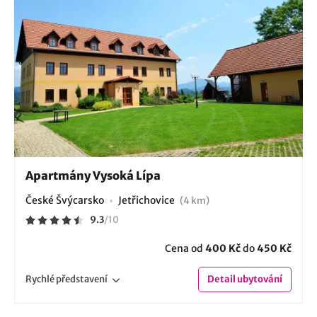
Apartmány Vysoká Lípa
České Švýcarsko
Jetřichovice
(4 km)
9.3
/
10
Cena od
400 Kč
do
450 Kč
Rychlé
představení
Detail
ubytování