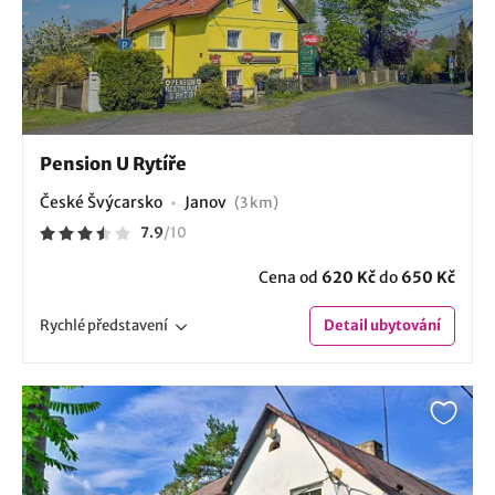
Pension U Rytíře
České Švýcarsko
Janov
(3 km)
7.9
/
10
Cena od
620 Kč
do
650 Kč
Rychlé
představení
Detail
ubytování