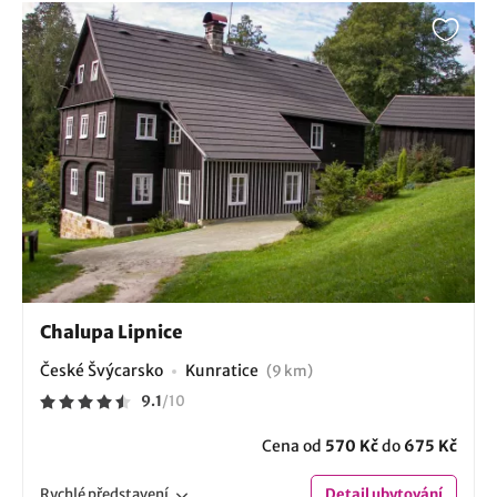
Chalupa Lipnice
České Švýcarsko
Kunratice
(9 km)
9.1
/
10
Cena od
570 Kč
do
675 Kč
Rychlé
představení
Detail
ubytování