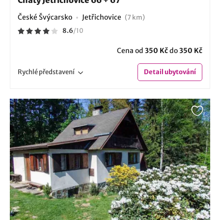
České Švýcarsko
Jetřichovice
(7 km)
8.6
/
10
Cena od
350 Kč
do
350 Kč
Rychlé
představení
Detail
ubytování