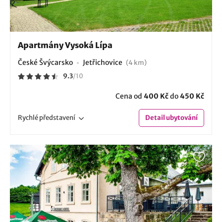
Apartmány Vysoká Lípa
České Švýcarsko
Jetřichovice
(4 km)
9.3
/
10
Cena od
400 Kč
do
450 Kč
Rychlé
představení
Detail
ubytování