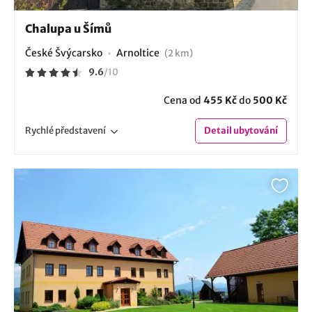
Chalupa u Šímů
České Švýcarsko
Arnoltice
(2 km)
9.6
/
10
Cena od
455 Kč
do
500 Kč
Rychlé
představení
Detail
ubytování