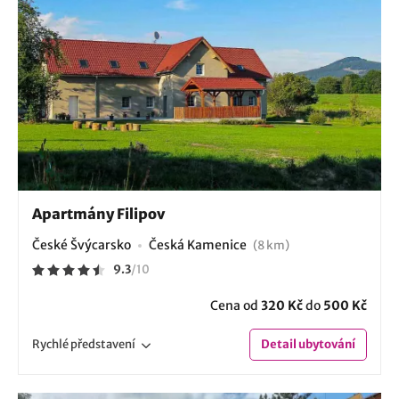
Apartmány Filipov
České Švýcarsko
Česká Kamenice
(8 km)
9.3
/
10
Cena od
320 Kč
do
500 Kč
Rychlé
představení
Detail
ubytování