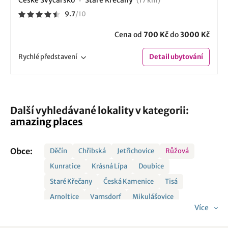
České Švýcarsko
Staré Křečany
(17 km)
9.7
/
10
Cena od
700 Kč
do
3000 Kč
Rychlé
představení
Detail
ubytování
Další vyhledávané lokality v kategorii:
amazing places
Obce:
Děčín
Chřibská
Jetřichovice
Růžová
Kunratice
Krásná Lípa
Doubice
Staré Křečany
Česká Kamenice
Tisá
Arnoltice
Varnsdorf
Mikulášovice
Více