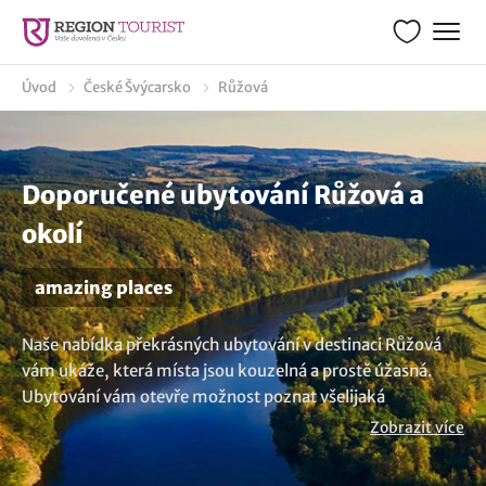
Úvod
České Švýcarsko
Růžová
Doporučené ubytování Růžová a
okolí
amazing places
Naše nabídka překrásných ubytování v destinaci Růžová
vám ukáže, která místa jsou kouzelná a prostě úžasná.
Ubytování vám otevře možnost poznat všelijaká
dechberoucí místa, neboli amazing places. Každý okamžik
Zobrazit více
bude plný magie a neopakovatelných zážitků. Vyberte si
úžasné ubytování a připravte se na dobrodružství.