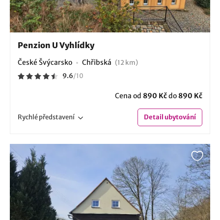
Penzion U Vyhlídky
České Švýcarsko
Chřibská
(12 km)
9.6
/
10
Cena od
890 Kč
do
890 Kč
Rychlé
představení
Detail
ubytování