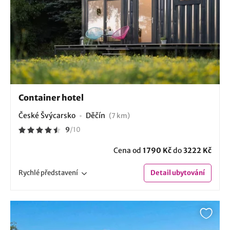
Container hotel
České Švýcarsko
Děčín
(7 km)
9
/
10
Cena od
1790 Kč
do
3222 Kč
Rychlé
představení
Detail
ubytování