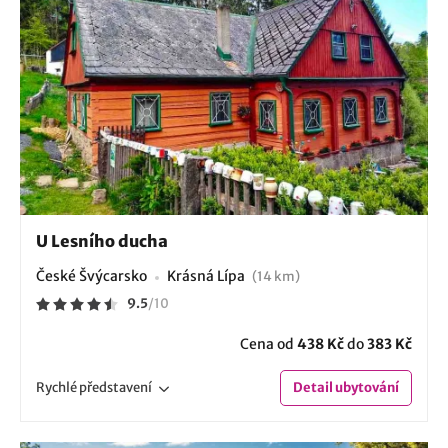
U Lesního ducha
České Švýcarsko
Krásná Lípa
(14 km)
9.5
/
10
Cena od
438 Kč
do
383 Kč
Rychlé
představení
Detail
ubytování