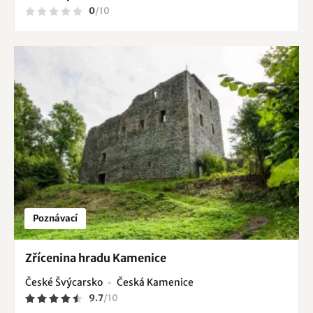
0
/
10
Poznávací
Zřícenina hradu Kamenice
České Švýcarsko
Česká Kamenice
9.7
/
10