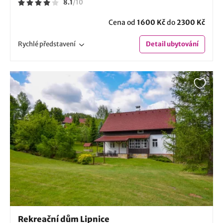
8.1
/
10
Cena od
1600 Kč
do
2300 Kč
Rychlé
představení
Detail
ubytování
Rekreační dům Lipnice