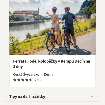
Ferrata, lodě, koloběžky v Kempu Děčín na
3 dny
České Švýcarsko
Děčín
9
/
10
Tipy na další zážitky