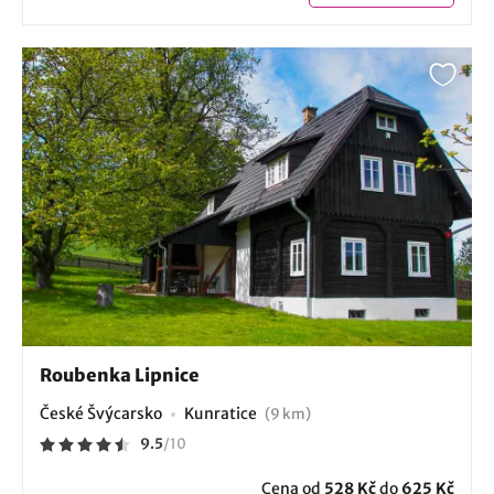
Roubenka Lipnice
České Švýcarsko
Kunratice
(9 km)
9.5
/
10
Cena od
528 Kč
do
625 Kč