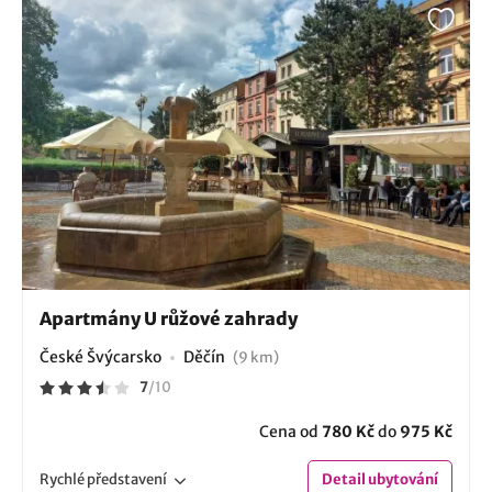
Apartmány U růžové zahrady
České Švýcarsko
Děčín
(9 km)
7
/
10
Cena od
780 Kč
do
975 Kč
Rychlé
představení
Detail
ubytování