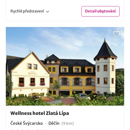
Rychlé
představení
Detail
ubytování
Wellness hotel Zlatá Lípa
České Švýcarsko
Děčín
(9 km)