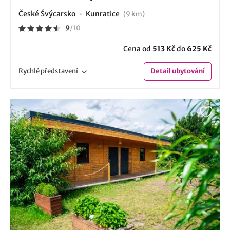
České Švýcarsko
Kunratice
(9 km)
9
/
10
Cena od
513 Kč
do
625 Kč
Rychlé
představení
Detail
ubytování