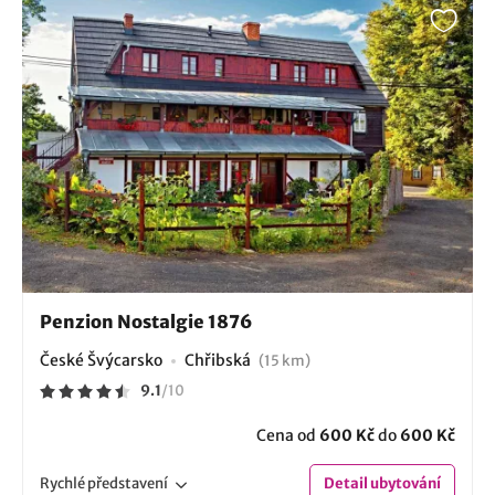
Penzion Nostalgie 1876
České Švýcarsko
Chřibská
(15 km)
9.1
/
10
Cena od
600 Kč
do
600 Kč
Rychlé
představení
Detail
ubytování