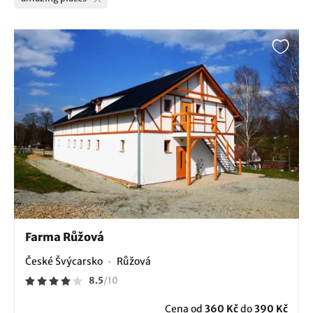
Farma Růžová
České Švýcarsko
Růžová
8.5
/
10
Cena od
360 Kč
do
390 Kč