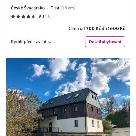
České Švýcarsko
Tisá
(18 km)
9.1
/
10
Cena od
700 Kč
do
1600 Kč
Rychlé
představení
Detail
ubytování