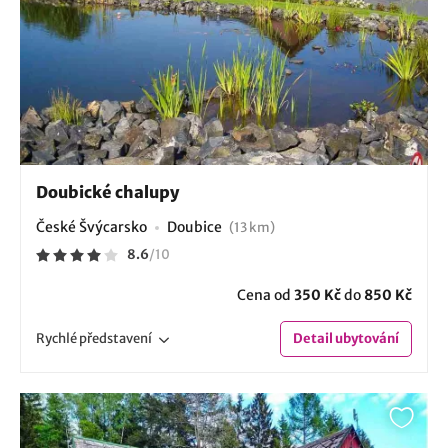
Doubické chalupy
České Švýcarsko
Doubice
(13 km)
8.6
/
10
Cena od
350 Kč
do
850 Kč
Rychlé
představení
Detail
ubytování