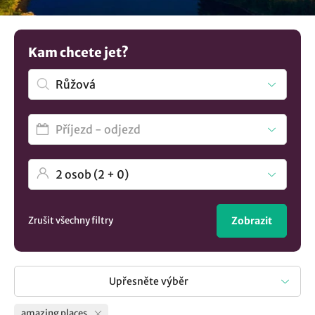
Nenalezli jste to pravé? Objevte další možnosti
ubytování v
lokalitě Růžová
..
Kam chcete jet?
Zrušit všechny filtry
Zobrazit
Upřesněte výběr
amazing places