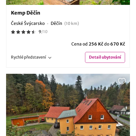
Kemp Děčín
České Švýcarsko
Děčín
(10 km)
9
/
10
Cena od
256 Kč
do
670 Kč
Rychlé
představení
Detail
ubytování