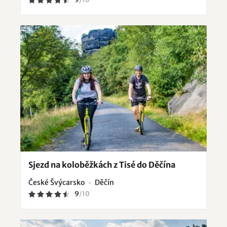
Sjezd na koloběžkách z Tisé do Děčína
České Švýcarsko
Děčín
9
/
10