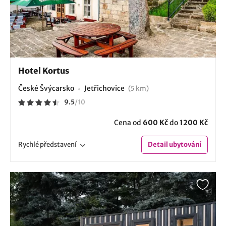
Hotel Kortus
České Švýcarsko
Jetřichovice
(5 km)
9.5
/
10
Cena od
600 Kč
do
1200 Kč
Rychlé
představení
Detail
ubytování