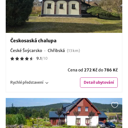
Českosaská chalupa
České Švýcarsko
Chřibská
(13 km)
9.1
/
10
Cena od
272 Kč
do
786 Kč
Rychlé
představení
Detail
ubytování