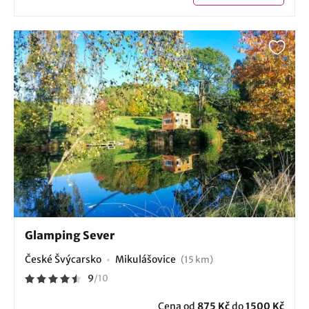
Glamping Sever
České Švýcarsko
Mikulášovice
(15 km)
9
/
10
Cena od
875 Kč
do
1500 Kč