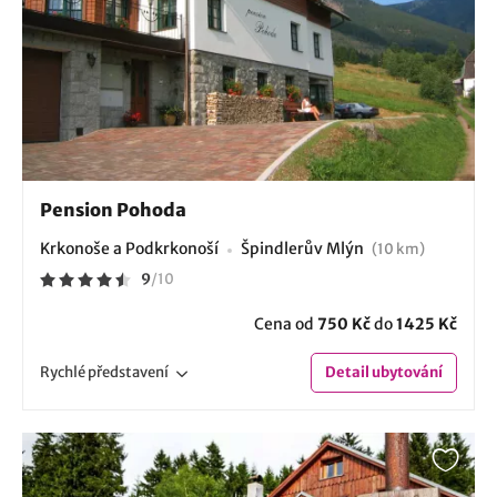
Pension Pohoda
Krkonoše a Podkrkonoší
Špindlerův Mlýn
(10 km)
9
/
10
Cena od
750 Kč
do
1425 Kč
Rychlé
představení
Detail
ubytování