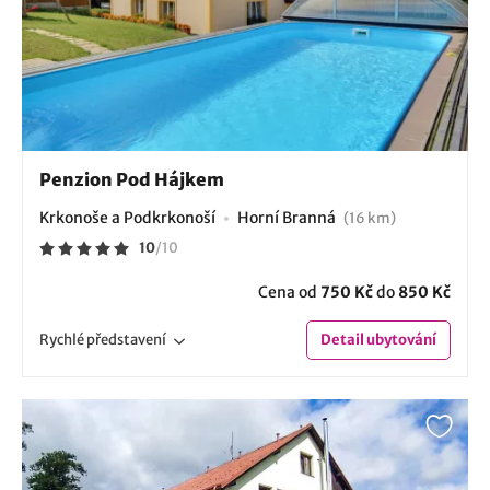
Penzion Pod Hájkem
Krkonoše a Podkrkonoší
Horní Branná
(16 km)
10
/
10
Cena od
750 Kč
do
850 Kč
Rychlé
představení
Detail
ubytování