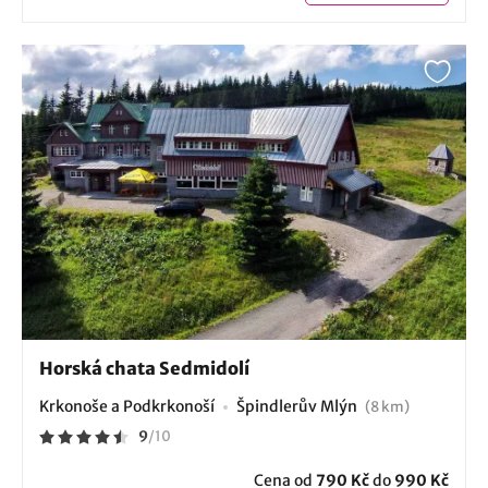
Horská chata Sedmidolí
Krkonoše a Podkrkonoší
Špindlerův Mlýn
(8 km)
9
/
10
Cena od
790 Kč
do
990 Kč