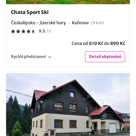
Chata Sport Ski
Českolipsko - Jizerské hory
Kořenov
(9 km)
9.5
/
10
Cena od
610 Kč
do
890 Kč
Rychlé
představení
Detail
ubytování