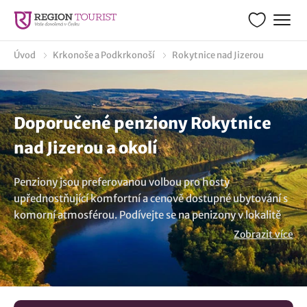
Úvod
Krkonoše a Podkrkonoší
Rokytnice nad Jizerou
Doporučené penziony Rokytnice
nad Jizerou a okolí
Penziony jsou preferovanou volbou pro hosty
upřednostňující komfortní a cenově dostupné ubytování s
komorní atmosférou. Podívejte se na penizony v lokalitě
Rokytnice nad Jizerou a vyberte si některý z nabízených
Zobrazit více
pensionů. Parádní volba pro delší i krátkodobý pobyt.
Dopřejte si příjemných chvil, útulné prostředí a možnost
stravování přímo v penzionu. Objevte krásu oblasti
Rokytnice nad Jizerou a užijte si pobyt plný odpočinku.