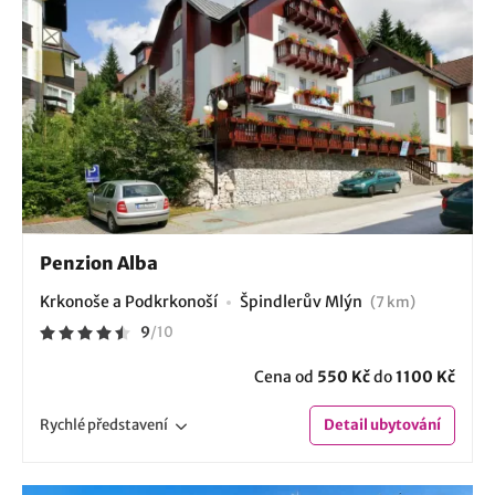
Penzion Alba
Krkonoše a Podkrkonoší
Špindlerův Mlýn
(7 km)
9
/
10
Cena od
550 Kč
do
1100 Kč
Rychlé
představení
Detail
ubytování