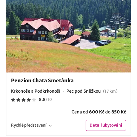
Penzion Chata Smetánka
Krkonoše a Podkrkonoší
Pec pod Sněžkou
(17 km)
8.8
/
10
Cena od
600 Kč
do
850 Kč
Rychlé
představení
Detail
ubytování