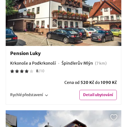
Pension Luky
Krkonoše a Podkrkonoší
Špindlerův Mlýn
(7 km)
8
/
10
Cena od
520 Kč
do
1090 Kč
Rychlé
představení
Detail
ubytování