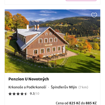
Penzion U Novotných
Krkonoše a Podkrkonoší
Špindlerův Mlýn
(7 km)
9.3
/
10
Cena od
825 Kč
do
885 Kč