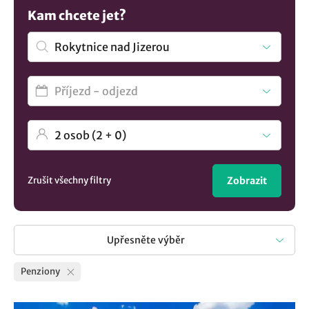
Penziony jsou cenově dostupnou alternativou a mnohé z
Kam chcete jet?
nich vynikají rodinnou atmosférou a jsou vhodné pro
rodiny s dětmi a hosty, kteří hledají klidné prostředí.
Chcete vidět více nabídek? Mrkněte na všechny možnosti
ubytování v lokalitě Rokytnice nad Jizerou
..
Zrušit všechny filtry
Zobrazit
Upřesněte výběr
Penziony