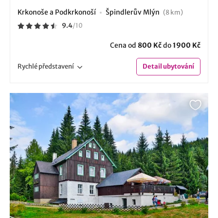
Krkonoše a Podkrkonoší
Špindlerův Mlýn
(8 km)
9.4
/
10
Cena od
800 Kč
do
1900 Kč
Rychlé
představení
Detail
ubytování