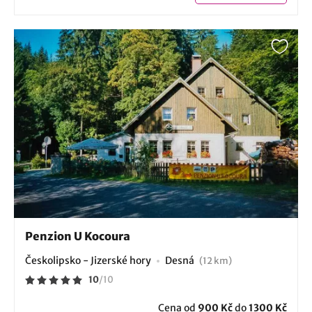
Penzion U Kocoura
Českolipsko - Jizerské hory
Desná
(12 km)
10
/
10
Cena od
900 Kč
do
1300 Kč