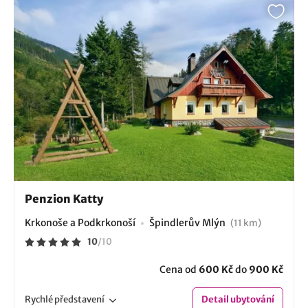
Penzion Katty
Krkonoše a Podkrkonoší
Špindlerův Mlýn
(11 km)
10
/
10
Cena od
600 Kč
do
900 Kč
Rychlé
představení
Detail
ubytování