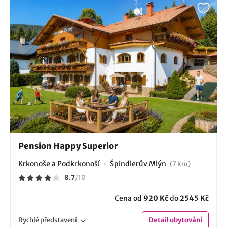
Pension Happy Superior
Krkonoše a Podkrkonoší
Špindlerův Mlýn
(7 km)
8.7
/
10
Cena od
920 Kč
do
2545 Kč
Rychlé
představení
Detail
ubytování