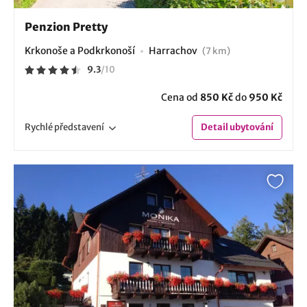
Penzion Pretty
Krkonoše a Podkrkonoší
Harrachov
(7 km)
9.3
/
10
Cena od
850 Kč
do
950 Kč
Rychlé
představení
Detail
ubytování