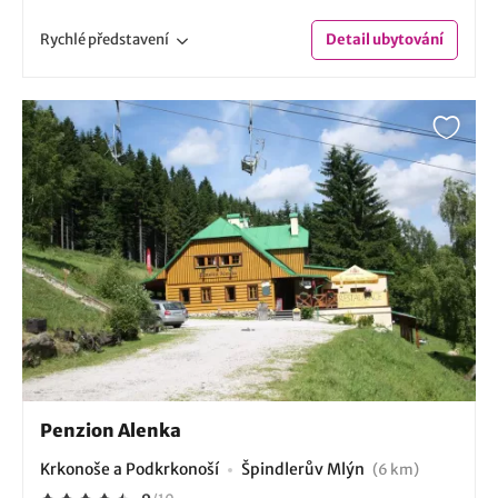
Rychlé
představení
Detail
ubytování
Penzion Alenka
Krkonoše a Podkrkonoší
Špindlerův Mlýn
(6 km)