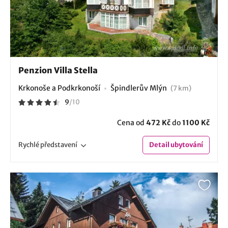
Penzion Villa Stella
Krkonoše a Podkrkonoší
Špindlerův Mlýn
(7 km)
9
/
10
Cena od
472 Kč
do
1100 Kč
Rychlé
představení
Detail
ubytování