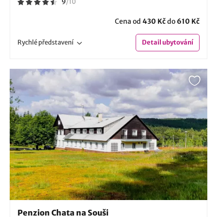
9
/
10
Cena od
430 Kč
do
610 Kč
Rychlé
představení
Detail
ubytování
Penzion Chata na Souši