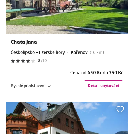
Chata Jana
Českolipsko - Jizerské hory
Kořenov
(10 km)
8
/
10
Cena od
650 Kč
do
750 Kč
Rychlé
představení
Detail
ubytování