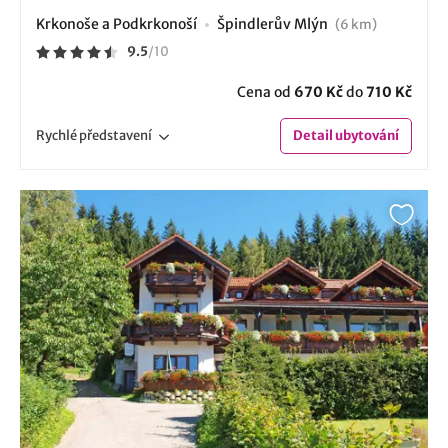
Krkonoše a Podkrkonoší
Špindlerův Mlýn
(6 km)
9.5
/
10
Cena od
670 Kč
do
710 Kč
Rychlé
představení
Detail
ubytování