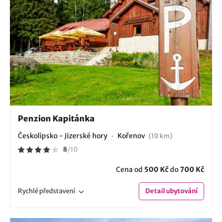
Penzion Kapitánka
Českolipsko - Jizerské hory
Kořenov
(10 km)
8
/
10
Cena od
500 Kč
do
700 Kč
Rychlé
představení
Detail
ubytování