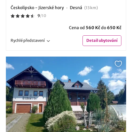
Českolipsko - Jizerské hory
Desná
(13 km)
9
/
10
Cena od
560 Kč
do
650 Kč
Rychlé
představení
Detail
ubytování