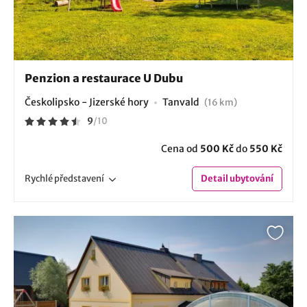
Penzion a restaurace U Dubu
Českolipsko - Jizerské hory
Tanvald
(16 km)
9
/
10
Cena od
500 Kč
do
550 Kč
Rychlé
představení
Detail
ubytování