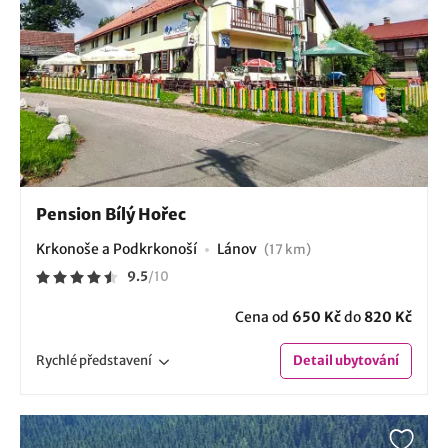
Pension Bílý Hořec
Krkonoše a Podkrkonoší
Lánov
(17 km)
9.5
/
10
Cena od
650 Kč
do
820 Kč
Rychlé
představení
Detail
ubytování