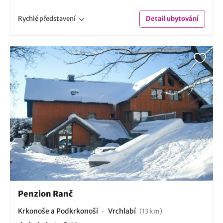
Rychlé
představení
Detail
ubytování
Penzion Ranč
Krkonoše a Podkrkonoší
Vrchlabí
(13 km)