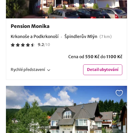
Pension Monika
Krkonoše a Podkrkonoší
Špindlerův Mlýn
(7 km)
9.2
/
10
Cena od
550 Kč
do
1100 Kč
Rychlé
představení
Detail
ubytování