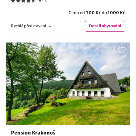
9
/
10
Cena od
700 Kč
do
1000 Kč
Rychlé
představení
Detail
ubytování
Pension Krakonoš