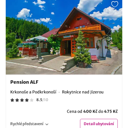
Pension ALF
Krkonoše a Podkrkonoší
Rokytnice nad Jizerou
8.5
/
10
Cena od
400 Kč
do
475 Kč
Rychlé
představení
Detail
ubytování