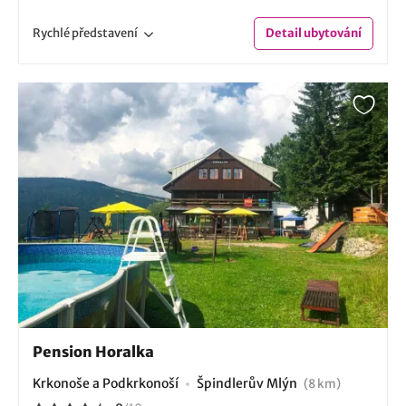
Rychlé
představení
Detail
ubytování
Pension Horalka
Krkonoše a Podkrkonoší
Špindlerův Mlýn
(8 km)