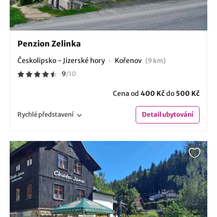
Penzion Zelinka
Českolipsko - Jizerské hory
Kořenov
(9 km)
9
/
10
Cena od
400 Kč
do
500 Kč
Rychlé
představení
Detail
ubytování