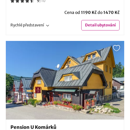
9
/
10
Cena od
1190 Kč
do
1470 Kč
Rychlé
představení
Detail
ubytování
Pension U Komárků