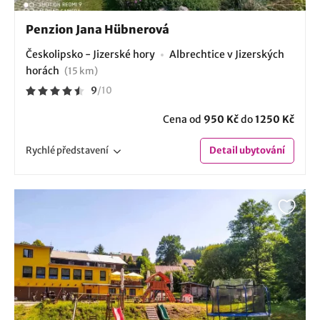
Penzion Jana Hübnerová
Českolipsko - Jizerské hory
Albrechtice v Jizerských
horách
(15 km)
9
/
10
Cena od
950 Kč
do
1250 Kč
Rychlé
představení
Detail
ubytování