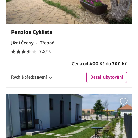
Penzion Cyklista
Jižní Čechy
Třeboň
7.5
/
10
Cena od
400 Kč
do
700 Kč
Rychlé
představení
Detail
ubytování