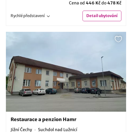
Cena od
446 Kč
do
478 Kč
Rychlé
představení
Detail
ubytování
Restaurace a penzion Hamr
Jižní Čechy
Suchdol nad Lužnicí