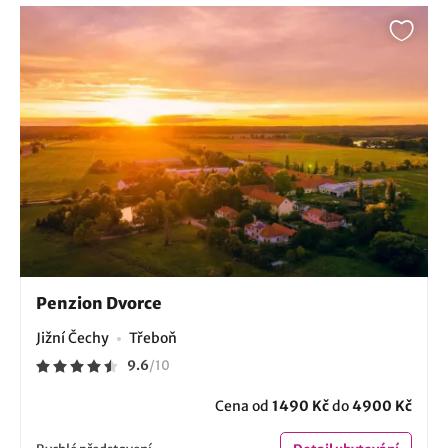
Penzion Dvorce
Jižní Čechy
Třeboň
9.6
/
10
Cena od
1490 Kč
do
4900 Kč