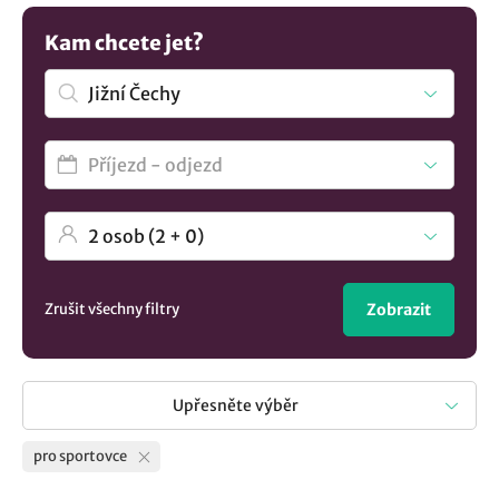
vyhovět. Objevte další možnosti
ubytování v lokalitě Jižní
Čechy
..
Kam chcete jet?
Zrušit všechny filtry
Zobrazit
Upřesněte výběr
pro sportovce