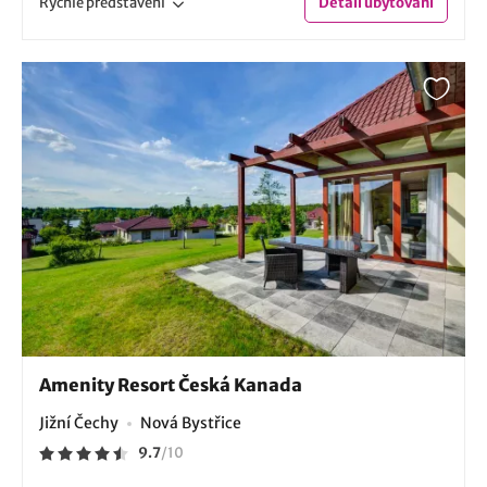
Rychlé
představení
Detail
ubytování
Amenity Resort Česká Kanada
Jižní Čechy
Nová Bystřice
9.7
/
10