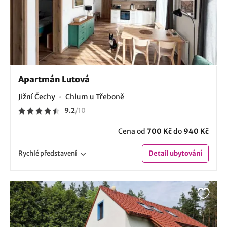
Apartmán Lutová
Jižní Čechy
Chlum u Třeboně
9.2
/
10
Cena od
700 Kč
do
940 Kč
Rychlé
představení
Detail
ubytování