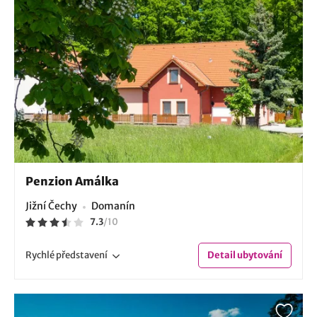
Penzion Amálka
Jižní Čechy
Domanín
7.3
/
10
Rychlé
představení
Detail
ubytování