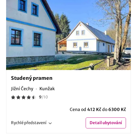
Studený pramen
Jižní Čechy
Kunžak
9
/
10
Cena od
412 Kč
do
6300 Kč
Rychlé
představení
Detail
ubytování