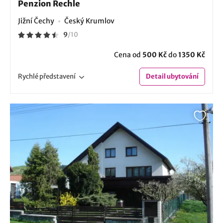
Penzion Rechle
Jižní Čechy
Český Krumlov
9
/
10
Cena od
500 Kč
do
1350 Kč
Rychlé
představení
Detail
ubytování