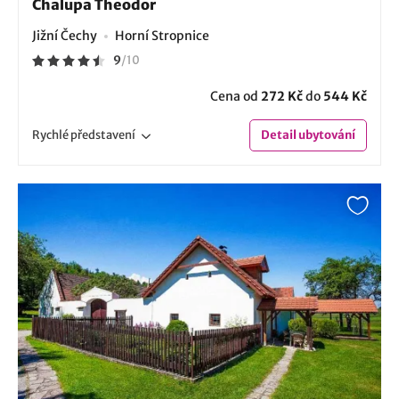
Chalupa Theodor
Jižní Čechy
Horní Stropnice
9
/
10
Cena od
272 Kč
do
544 Kč
Rychlé
představení
Detail
ubytování