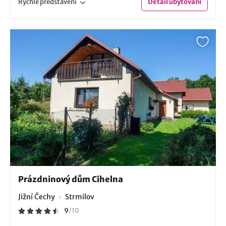
Rychlé
představení
Detail
ubytování
Prázdninový dům Cihelna
Jižní Čechy
Strmilov
9
/
10