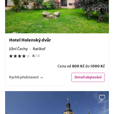
Hotel Holenský dvůr
Jižní Čechy
Ratiboř
8
/
10
Cena od
800 Kč
do
1000 Kč
Rychlé
představení
Detail
ubytování