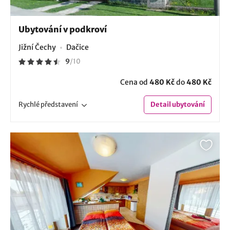
Ubytování v podkroví
Jižní Čechy
Dačice
9
/
10
Cena od
480 Kč
do
480 Kč
Rychlé
představení
Detail
ubytování