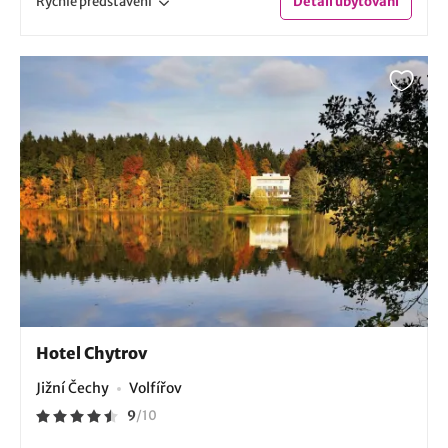
Rychlé
představení
Detail
ubytování
Hotel Chytrov
Jižní Čechy
Volfířov
9
/
10