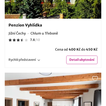
Penzion Vyhlídka
Jižní Čechy
Chlum u Třeboně
7.8
/
10
Cena od
400 Kč
do
450 Kč
Rychlé
představení
Detail
ubytování