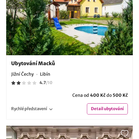
Ubytování Macků
Jižní Čechy
Libín
4.7
/
10
Cena od
400 Kč
do
500 Kč
Rychlé
představení
Detail
ubytování