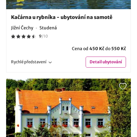
Kačárna u rybníka - ubytování na samotě
Jižní Čechy
Studená
9
/
10
Cena od
450 Kč
do
550 Kč
Rychlé
představení
Detail
ubytování