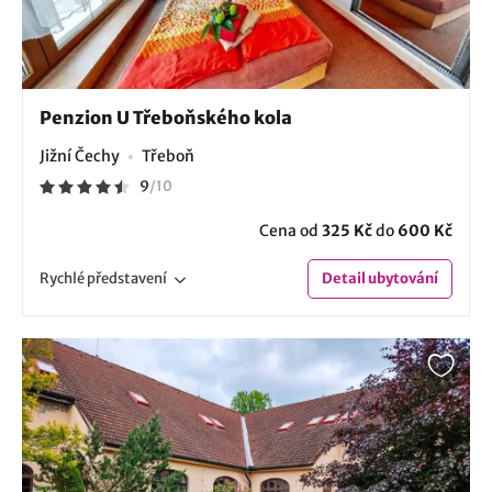
Penzion U Třeboňského kola
Jižní Čechy
Třeboň
9
/
10
Cena od
325 Kč
do
600 Kč
Rychlé
představení
Detail
ubytování