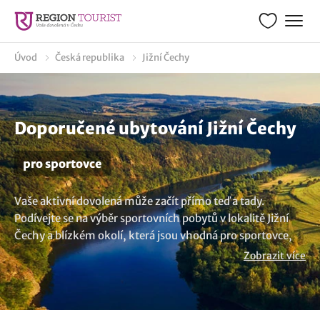
Úvod
Česká republika
Jižní Čechy
Doporučené ubytování Jižní Čechy
pro sportovce
Vaše aktivní dovolená může začít přímo teď a tady.
Podívejte se na výběr sportovních pobytů v lokalitě Jižní
Čechy a blízkém okolí, která jsou vhodná pro sportovce,
sportovní kurzy nebo soustředění, a to ať už jste jednotlivci
Zobrazit více
či celé sportovní oddíly. V zařízeních si můžete zacvičit
přímo ve fitness centru, v dalších zase zaplavat v bazénu.
Vše záleží jen na vašich požadavcích, kterým umíme