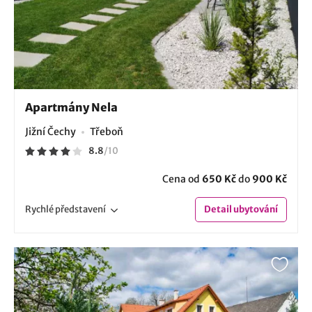
Apartmány Nela
Jižní Čechy
Třeboň
8.8
/
10
Cena od
650 Kč
do
900 Kč
Rychlé
představení
Detail
ubytování