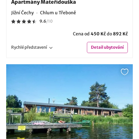
Apartmány Mateřídouška
Jižní Čechy
Chlum u Třeboně
9.6
/
10
Cena od
450 Kč
do
892 Kč
Rychlé
představení
Detail
ubytování