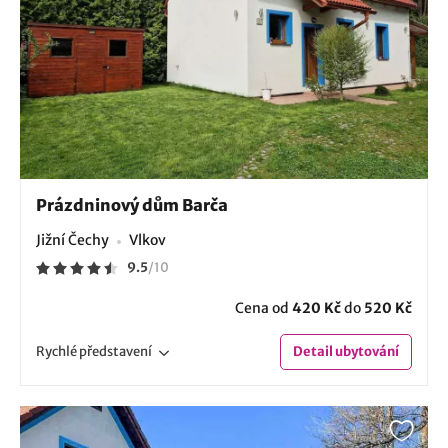
Prázdninový dům Barča
Jižní Čechy
Vlkov
9.5
/
10
Cena od
420 Kč
do
520 Kč
Rychlé
představení
Detail
ubytování