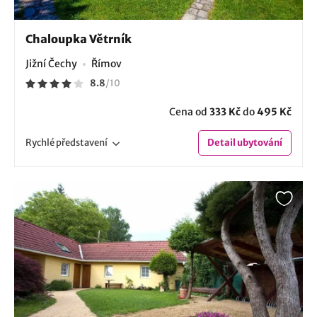
Chaloupka Větrník
Jižní Čechy
Římov
8.8
/
10
Cena od
333 Kč
do
495 Kč
Rychlé
představení
Detail
ubytování