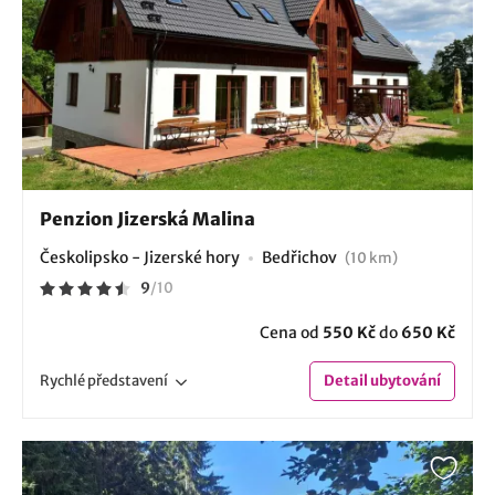
Penzion Jizerská Malina
Českolipsko - Jizerské hory
Bedřichov
(10 km)
9
/
10
Cena od
550 Kč
do
650 Kč
Rychlé
představení
Detail
ubytování