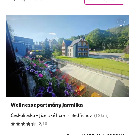
Wellness apartmány Jarmilka
Českolipsko - Jizerské hory
Bedřichov
(10 km)
9
/
10