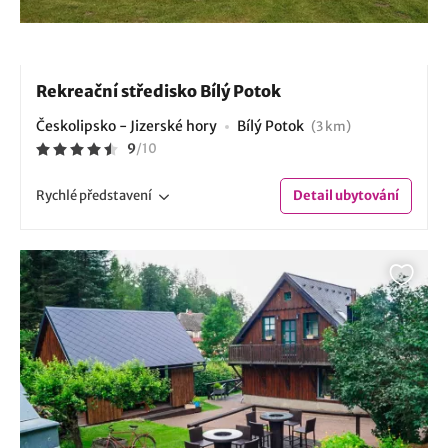
Rekreační středisko Bílý Potok
Českolipsko - Jizerské hory
Bílý Potok
(3 km)
9
/
10
Rychlé
představení
Detail
ubytování