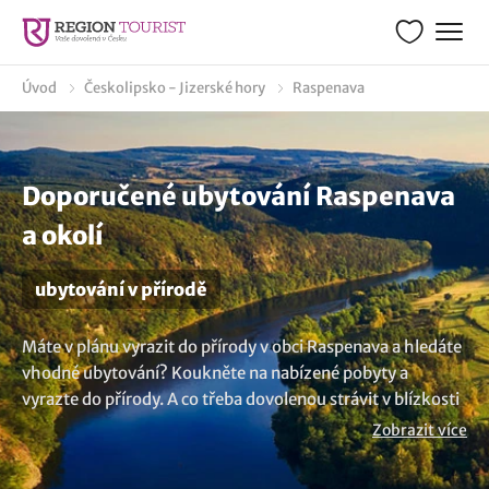
Úvod
Českolipsko - Jizerské hory
Raspenava
Doporučené ubytování Raspenava
a okolí
ubytování v přírodě
Máte v plánu vyrazit do přírody v obci Raspenava a hledáte
vhodné ubytování? Koukněte na nabízené pobyty a
vyrazte do přírody. A co třeba dovolenou strávit v blízkosti
lesa nebo v obklopení luk. Čeká na vás krajina plná zážitků
Zobrazit více
a příjemného prostředí. Nenalezli jste to pravé? Objevte
další možnosti
ubytování v lokalitě Raspenava
.. Máte jinou