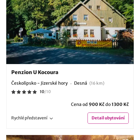
Penzion U Kocoura
Českolipsko - Jizerské hory
Desná
(16 km)
10
/
10
Cena od
900 Kč
do
1300 Kč
Rychlé
představení
Detail
ubytování