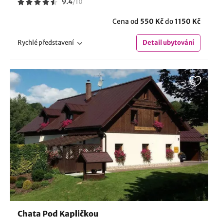
9.4
/
10
Cena od
550 Kč
do
1150 Kč
Rychlé
představení
Detail
ubytování
Chata Pod Kapličkou