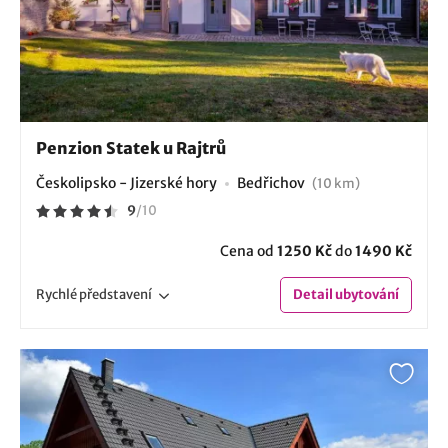
Penzion Statek u Rajtrů
Českolipsko - Jizerské hory
Bedřichov
(10 km)
9
/
10
Cena od
1250 Kč
do
1490 Kč
Rychlé
představení
Detail
ubytování