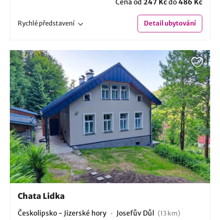
Cena od
247 Kč
do
486 Kč
Rychlé
představení
Detail
ubytování
Chata Lidka
Českolipsko - Jizerské hory
Josefův Důl
(13 km)