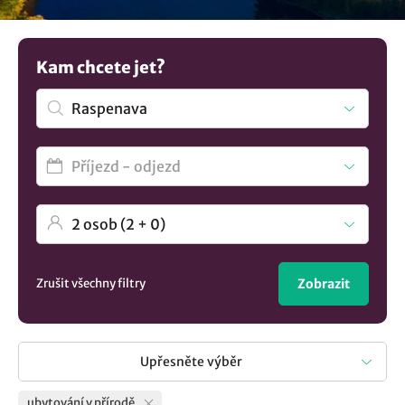
představu? V nabídce máme více možností
ubytování v
lokalitě Raspenava
..
Kam chcete jet?
Zrušit všechny filtry
Zobrazit
Upřesněte výběr
ubytování v přírodě