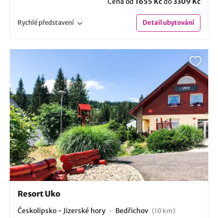
Cena od
1655 Kč
do
3309 Kč
Rychlé
představení
Detail
ubytování
Resort Uko
Českolipsko - Jizerské hory
Bedřichov
(10 km)