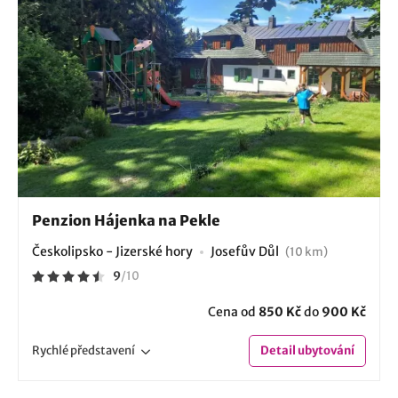
Penzion Hájenka na Pekle
Českolipsko - Jizerské hory
Josefův Důl
(10 km)
9
/
10
Cena od
850 Kč
do
900 Kč
Rychlé
představení
Detail
ubytování