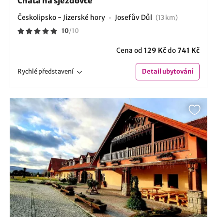
Chata na sjezdovce
Českolipsko - Jizerské hory
Josefův Důl
(13 km)
10
/
10
Cena od
129 Kč
do
741 Kč
Rychlé
představení
Detail
ubytování