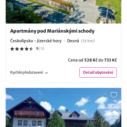
Apartmány pod Mariánskými schody
Českolipsko - Jizerské hory
Desná
(16 km)
9
/
10
Cena od
528 Kč
do
733 Kč
Rychlé
představení
Detail
ubytování