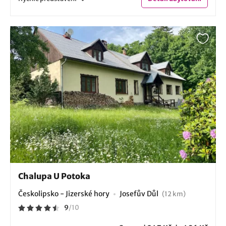
Chalupa U Potoka
Českolipsko - Jizerské hory
Josefův Důl
(12 km)
9
/
10