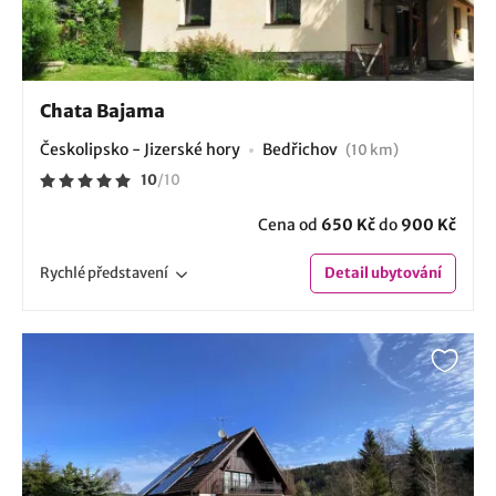
Chata Bajama
Českolipsko - Jizerské hory
Bedřichov
(10 km)
10
/
10
Cena od
650 Kč
do
900 Kč
Rychlé
představení
Detail
ubytování