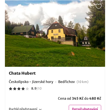
Chata Hubert
Českolipsko - Jizerské hory
Bedřichov
(10 km)
8.9
/
10
Cena od
345 Kč
do
480 Kč
Rychlé
představení
Detail
ubytování