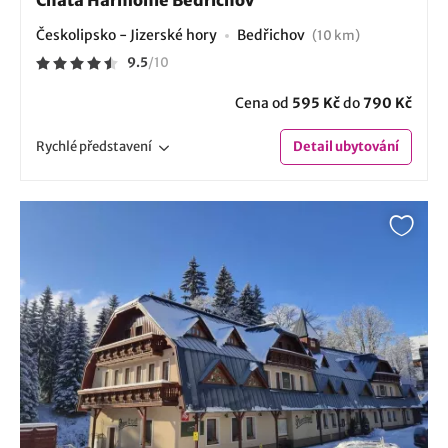
Českolipsko - Jizerské hory
Bedřichov
(10 km)
9.5
/
10
Cena od
595 Kč
do
790 Kč
Rychlé
představení
Detail
ubytování