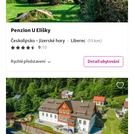
Penzion U Elišky
Českolipsko - Jizerské hory
Liberec
(15 km)
9
/
10
Rychlé
představení
Detail
ubytování