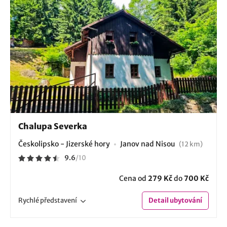
Chalupa Severka
Českolipsko - Jizerské hory
Janov nad Nisou
(12 km)
9.6
/
10
Cena od
279 Kč
do
700 Kč
Rychlé
představení
Detail
ubytování