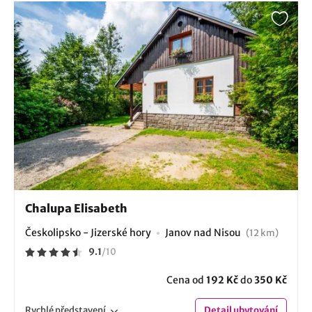
Chalupa Elisabeth
Českolipsko - Jizerské hory
Janov nad Nisou
(12 km)
9.1
/
10
Cena od
192 Kč
do
350 Kč
Rychlé
představení
Detail
ubytování