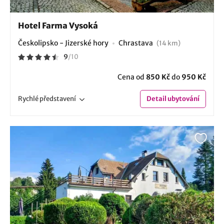
Hotel Farma Vysoká
Českolipsko - Jizerské hory
Chrastava
(14 km)
9
/
10
Cena od
850 Kč
do
950 Kč
Rychlé
představení
Detail
ubytování