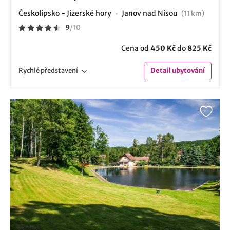
Českolipsko - Jizerské hory
Janov nad Nisou
(11 km)
9
/
10
Cena od
450 Kč
do
825 Kč
Rychlé
představení
Detail
ubytování