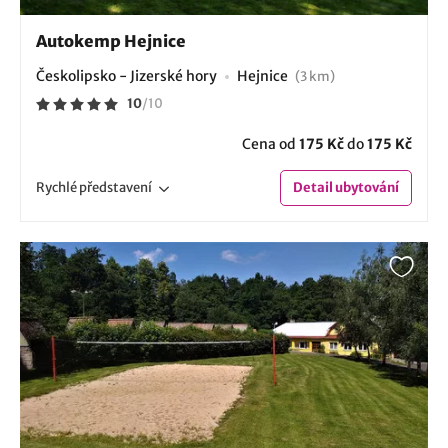
Autokemp Hejnice
Českolipsko - Jizerské hory
Hejnice
(3 km)
10
/
10
Cena od
175 Kč
do
175 Kč
Rychlé
představení
Detail
ubytování