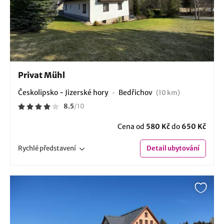
Privat Mühl
Českolipsko - Jizerské hory
Bedřichov
(10 km)
8.5
/
10
Cena od
580 Kč
do
650 Kč
Rychlé
představení
Detail
ubytování