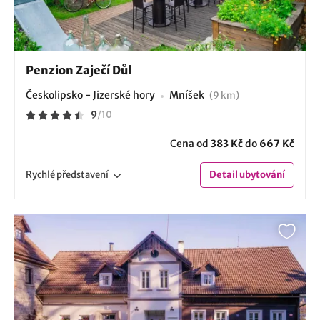
Penzion Zaječí Důl
Českolipsko - Jizerské hory
Mníšek
(9 km)
9
/
10
Cena od
383 Kč
do
667 Kč
Rychlé
představení
Detail
ubytování