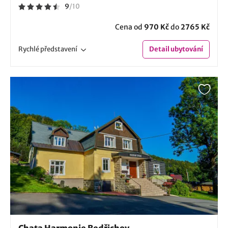
9
/
10
Cena od
970 Kč
do
2765 Kč
Rychlé
představení
Detail
ubytování
Chata Harmonie Bedřichov