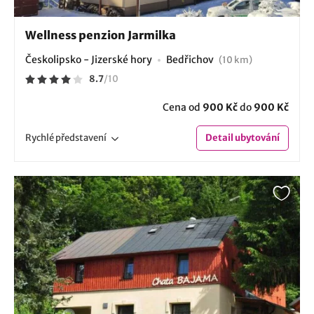
Wellness penzion Jarmilka
Českolipsko - Jizerské hory
Bedřichov
(10 km)
8.7
/
10
Cena od
900 Kč
do
900 Kč
Rychlé
představení
Detail
ubytování