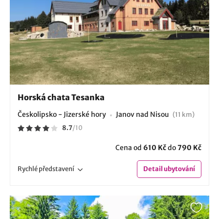
Horská chata Tesanka
Českolipsko - Jizerské hory
Janov nad Nisou
(11 km)
8.7
/
10
Cena od
610 Kč
do
790 Kč
Rychlé
představení
Detail
ubytování