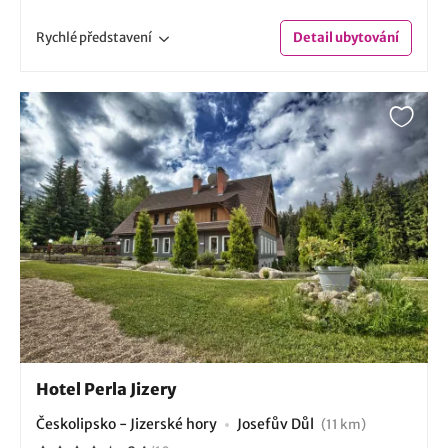
Rychlé
představení
Detail
ubytování
Hotel Perla Jizery
Českolipsko - Jizerské hory
Josefův Důl
(11 km)