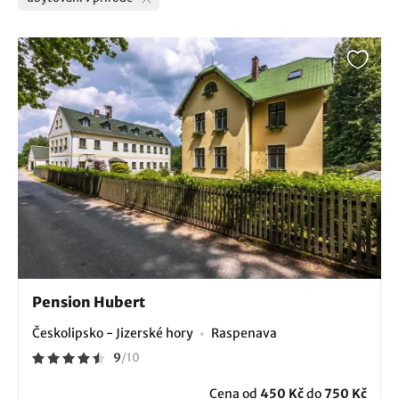
Pension Hubert
Českolipsko - Jizerské hory
Raspenava
9
/
10
Cena od
450 Kč
do
750 Kč