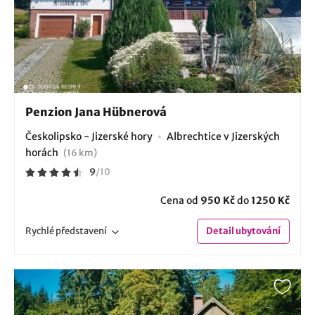
Penzion Jana Hübnerová
Českolipsko - Jizerské hory
Albrechtice v Jizerských
horách
(16 km)
9
/
10
Cena od
950 Kč
do
1250 Kč
Rychlé
představení
Detail
ubytování