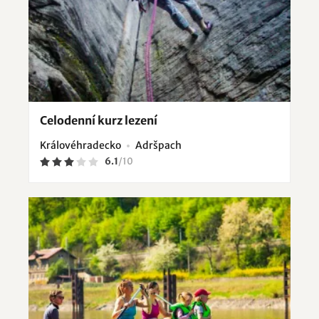
Celodenní kurz lezení
Královéhradecko
Adršpach
6.1
/
10