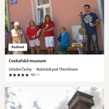
Rodinné
Cvokařské muzeum
Střední Čechy
Rožmitál pod Třemšínem
10
/
10