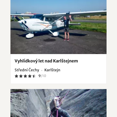
Vyhlídkový let nad Karlštejnem
Střední Čechy
Karlštejn
9
/
10