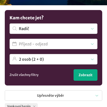
možnosti
ubytování v lokalitě Radíč
..
Kam chcete jet?
Zrušit všechny filtry
Zobrazit
Upřesněte výběr
Venkovní bazén