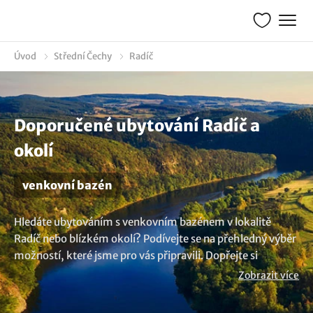
Úvod
Střední Čechy
Radíč
Doporučené ubytování Radíč a
okolí
venkovní bazén
Hledáte ubytováním s venkovním bazénem v lokalitě
Radíč nebo blízkém okolí? Podívejte se na přehledný výběr
možností, které jsme pro vás připravili. Dopřejte si
příjemně strávené chvíle u bazénu. Užívejte slunce a relaxu
Zobrazit více
během letní sezóny. Není nad to si odpočinout u bazénu a
užít si léta jak se patří. Nenalezli jste to pravé? Objevte další