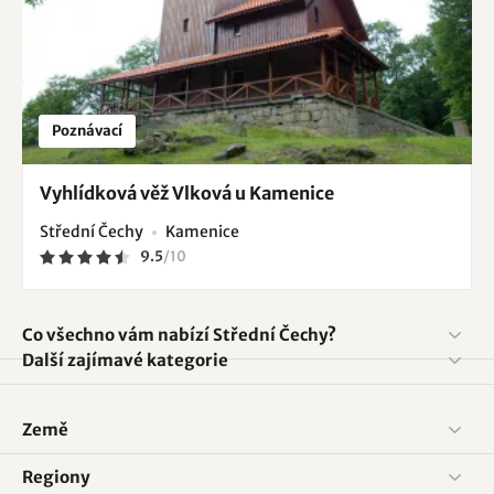
Poznávací
Vyhlídková věž Vlková u Kamenice
Střední Čechy
Kamenice
9.5
/
10
Co všechno vám nabízí Střední Čechy?
Další zajímavé kategorie
Země
Regiony