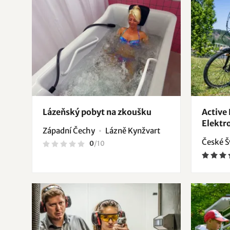
Lázeňský pobyt na zkoušku
Active
Elektr
Západní Čechy
Lázně Kynžvart
České Š
0
/
10