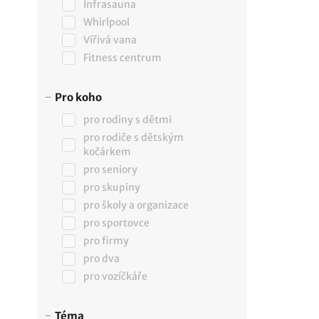
Infrasauna
Whirlpool
Vířivá vana
Fitness centrum
Pro koho
pro rodiny s dětmi
pro rodiče s dětským
kočárkem
pro seniory
pro skupiny
pro školy a organizace
pro sportovce
pro firmy
pro dva
pro vozíčkáře
Téma