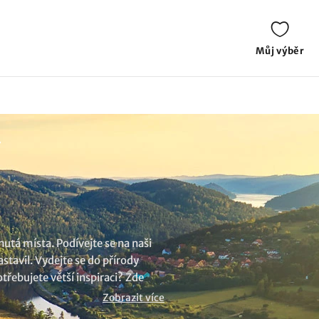
Můj výběr
í
utá místa. Podívejte se na naši
stavil. Vydejte se do přírody
třebujete větší inspiraci? Zde
Zobrazit více