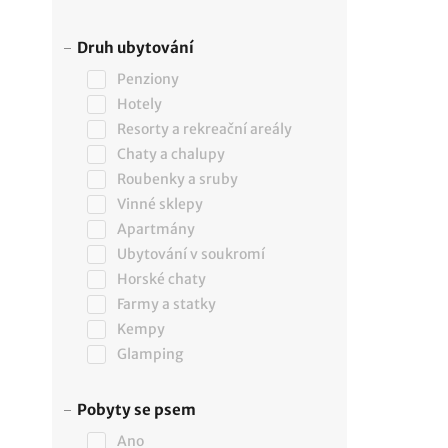
Druh ubytování
Penziony
Hotely
Resorty a rekreační areály
Chaty a chalupy
Roubenky a sruby
Vinné sklepy
Apartmány
Ubytování v soukromí
Horské chaty
Farmy a statky
Kempy
Glamping
Pobyty se psem
Ano