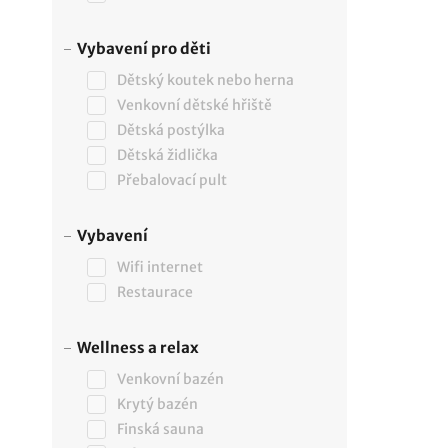
Vybavení pro děti
Dětský koutek nebo herna
Venkovní dětské hřiště
Dětská postýlka
Dětská židlička
Přebalovací pult
Vybavení
Wifi internet
Restaurace
Wellness a relax
Venkovní bazén
Krytý bazén
Finská sauna