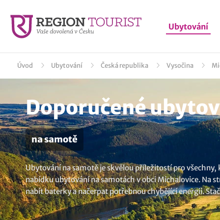
Ubytování
Úvod
Ubytování
Česká republika
Vysočina
Mi
Doporučené ubytová
na samotě
Ubytování na samotě je skvělou příležitostí pro všechny,
nabídku ubytování na samotách v obci Michalovice. Na strá
nabít baterky a načerpat potřebnou chybějící energii. Sta
najdete ucelený výběr
ubytování v lokalitě Michalovice
..