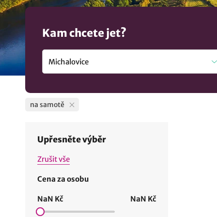
Kam chcete jet?
na samotě
Upřesněte výběr
Zrušit vše
Cena za osobu
NaN Kč
NaN Kč