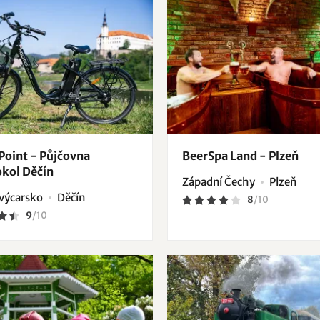
 Point - Půjčovna
BeerSpa Land - Plzeň
okol Děčín
Západní Čechy
Plzeň
výcarsko
Děčín
8
/
10
9
/
10