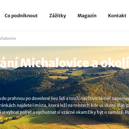
Co podniknout
Zážitky
Magazín
Kontakt
chalovice
ní Michalovice a okol
 kdo prahnou po dovolené bez lidí a touží navštívit téměř zapomen
nkách najdete i místa, která leží na místech kde se skoro i čas za
čí si vybrat pobyt a vychutnat si vzácné okamžiky být o samotě. Po