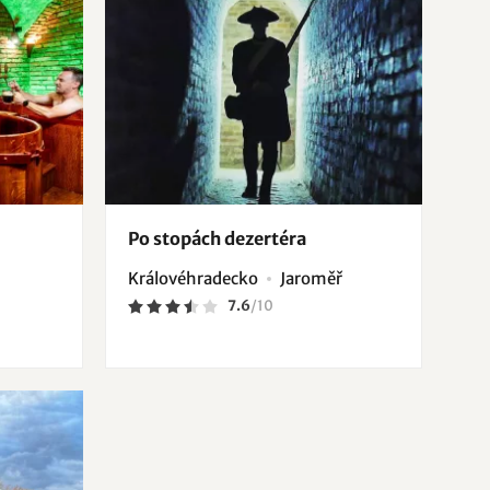
Po stopách dezertéra
Královéhradecko
Jaroměř
7.6
/
10