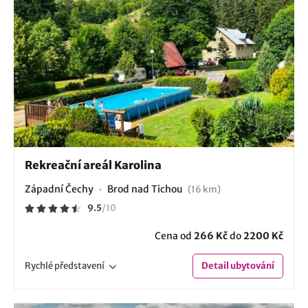
Rekreační areál Karolina
Západní Čechy
Brod nad Tichou
(16 km)
9.5
/
10
Cena od
266 Kč
do
2200 Kč
Rychlé
představení
Detail
ubytování