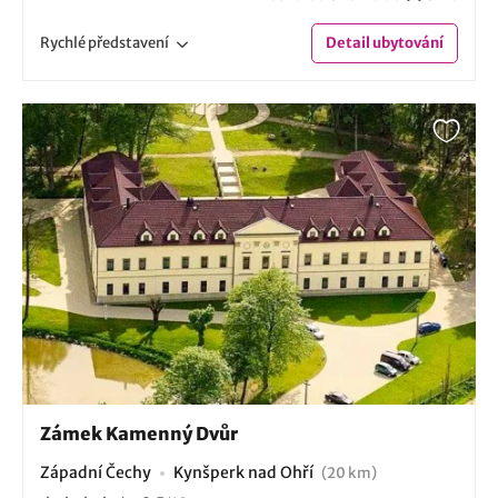
Rychlé
představení
Detail
ubytování
Zámek Kamenný Dvůr
Západní Čechy
Kynšperk nad Ohří
(20 km)