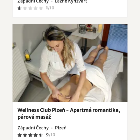
Západní Čechy
Lázně Kynžvart
1
/
10
Wellness Club Plzeň - Apartmá romantika,
párová masáž
Západní Čechy
Plzeň
9
/
10