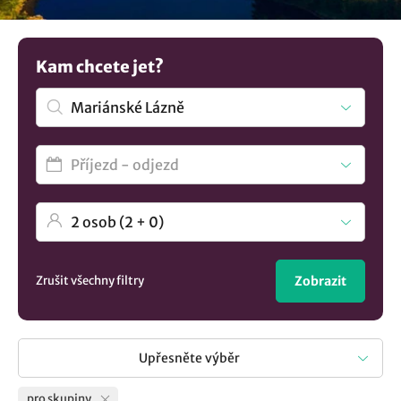
a více. Nabízená zařízení splní vaše nároky a představy. Pro
výpis všech možností koukněte na
ubytování v lokalitě
Mariánské Lázně
. a máte vybráno.
Kam chcete jet?
Zrušit všechny filtry
Zobrazit
Upřesněte výběr
pro skupiny