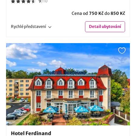
9
/
10
Cena od
750 Kč
do
850 Kč
Rychlé
představení
Detail
ubytování
Hotel Ferdinand