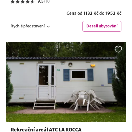
9.5
/
10
Cena od
1132 Kč
do
1952 Kč
Rychlé
představení
Detail
ubytování
Rekreační areál ATC LA ROCCA