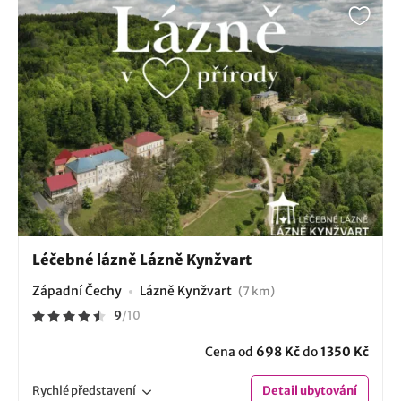
Léčebné lázně Lázně Kynžvart
Západní Čechy
Lázně Kynžvart
(7 km)
9
/
10
Cena od
698 Kč
do
1350 Kč
Rychlé
představení
Detail
ubytování