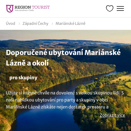
Úvod
Západní Čechy
Mariánské Lázně
Doporučené ubytování Mariánské
Lázně a okolí
pro skupiny
Užijte si krásné chvíle na dovolené s velkou skupinou lidí. S
naší nabídkou ubytování pro party a skupiny v obci
Mariánské Lázně získáte nejen dostatek prostoru a
komfortu, ale také možnost pořádání společenských akcí.
Zobrazit více
Koukněte se na tato ubytování, která pohodlně ubytují
skupiny o velikosti 10, 15, 20, 25, 30, 45, 50, 60, 70 osob