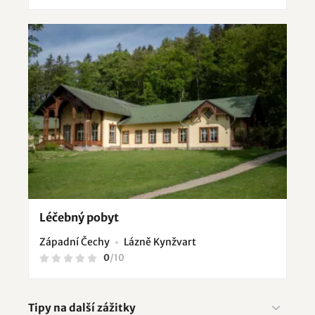
Léčebný pobyt
Západní Čechy
Lázně Kynžvart
0
/
10
Tipy na další zážitky