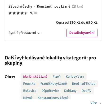
Západní Čechy
Konstantinovy Lázně
(21 km)
9
/
10
Cena od
330 Kč
do
650 Kč
Rychlé
představení
Detail
ubytování
Další vyhledávané lokality v kategorii:
pro
skupiny
Obce:
Mariánské Lázně
Plzeň
Karlovy Vary
Poustka
Františkovy Lázně
Brod nad Tichou
Bušovice
Děpoltovice
Dobřany
Dobřív
Kdyně
Konstantinovy Lázně
Více
Kynšperk nad Ohří
Lázně Kynžvart
Nepomuk