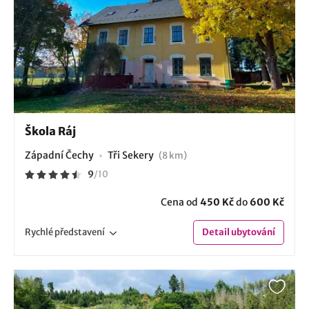
Škola Ráj
Západní Čechy
Tři Sekery
(8 km)
9
/
10
Cena od
450 Kč
do
600 Kč
Rychlé
představení
Detail
ubytování