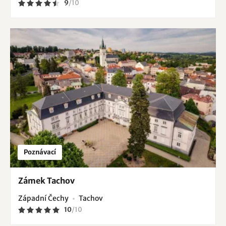
9
/
10
Poznávací
Zámek Tachov
Západní Čechy
Tachov
10
/
10