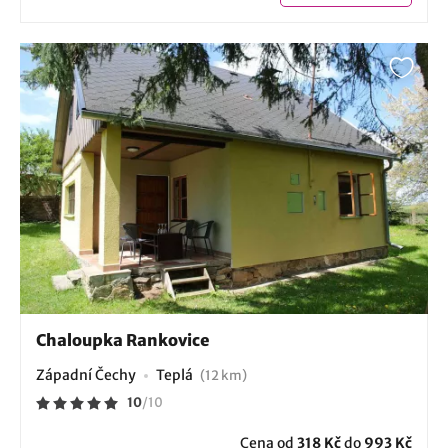
Chaloupka Rankovice
Západní Čechy
Teplá
(12 km)
10
/
10
Cena od
318 Kč
do
993 Kč