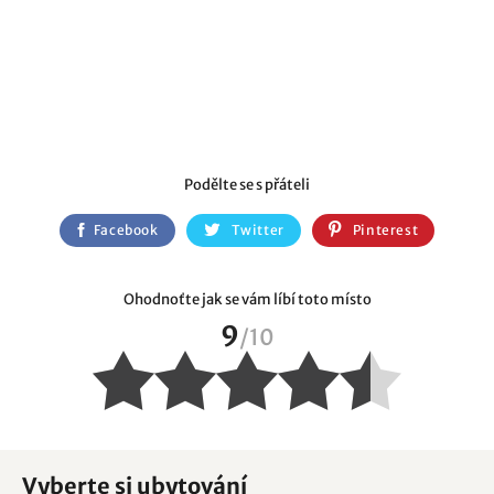
Podělte se s přáteli
Facebook
Twitter
Pinterest
Ohodnoťte jak se vám líbí toto místo
9
/
10
Vyberte si ubytování