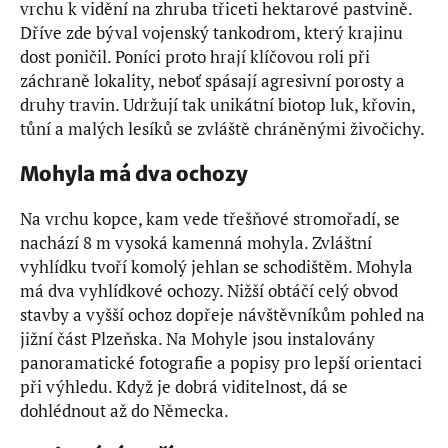
vrchu k vidění na zhruba třiceti hektarové pastvině.
Dříve zde býval vojenský tankodrom, který krajinu
dost poničil. Poníci proto hrají klíčovou roli při
záchraně lokality, neboť spásají agresivní porosty a
druhy travin. Udržují tak unikátní biotop luk, křovin,
tůní a malých lesíků se zvláště chráněnými živočichy.
Mohyla má dva ochozy
Na vrchu kopce, kam vede třešňové stromořadí, se
nachází 8 m vysoká kamenná mohyla. Zvláštní
vyhlídku tvoří komolý jehlan se schodištěm. Mohyla
má dva vyhlídkové ochozy. Nižší obtáčí celý obvod
stavby a vyšší ochoz dopřeje návštěvníkům pohled na
jižní část Plzeňska. Na Mohyle jsou instalovány
panoramatické fotografie a popisy pro lepší orientaci
při výhledu. Když je dobrá viditelnost, dá se
dohlédnout až do Německa.