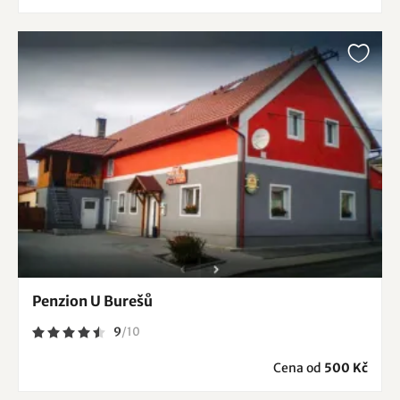
Penzion U Burešů
9
/
10
Cena od
500 Kč