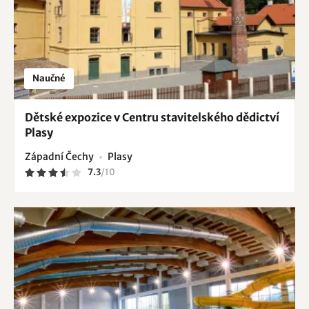
Naučné
Dětské expozice v Centru stavitelského dědictví
Plasy
Západní Čechy
Plasy
7.3
/
10