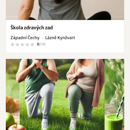
Škola zdravých zad
Západní Čechy
Lázně Kynžvart
0
/
10