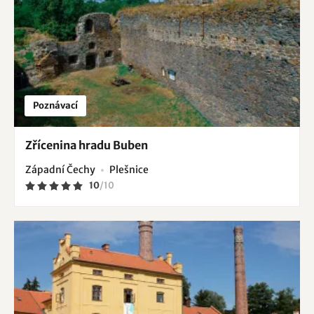
Poznávací
Zřícenina hradu Buben
Západní Čechy
Plešnice
10
/
10