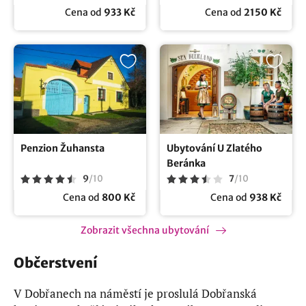
Cena od
933 Kč
Cena od
2150 Kč
Penzion Žuhansta
Ubytování U Zlatého
Beránka
9
/
10
7
/
10
Cena od
800 Kč
Cena od
938 Kč
Zobrazit všechna ubytování
Občerstvení
V Dobřanech na náměstí je proslulá Dobřanská