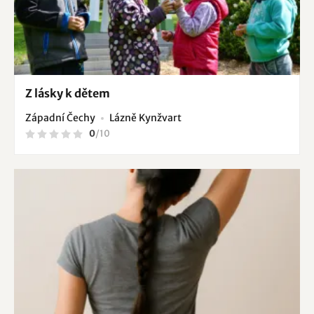
Z lásky k dětem
Západní Čechy
Lázně Kynžvart
0
/
10