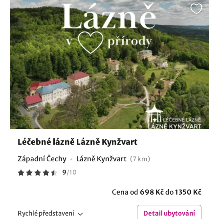
Léčebné lázně Lázně Kynžvart
Západní Čechy
Lázně Kynžvart
(7 km)
9
/
10
Cena od
698 Kč
do
1350 Kč
Rychlé
představení
Detail
ubytování