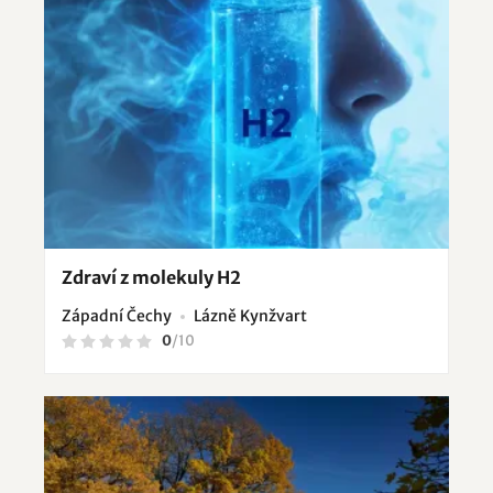
Zdraví z molekuly H2
Západní Čechy
Lázně Kynžvart
0
/
10