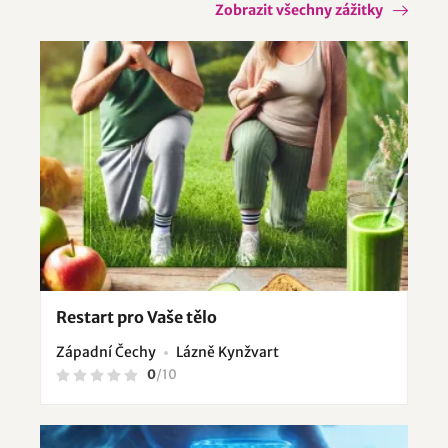
Zobrazit všechny zážitky
Restart pro Vaše tělo
Západní Čechy
Lázně Kynžvart
0
/
10