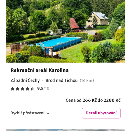
Rekreační areál Karolina
Západní Čechy
Brod nad Tichou
(16 km)
9.5
/
10
Cena od
266 Kč
do
2200 Kč
Rychlé
představení
Detail
ubytování