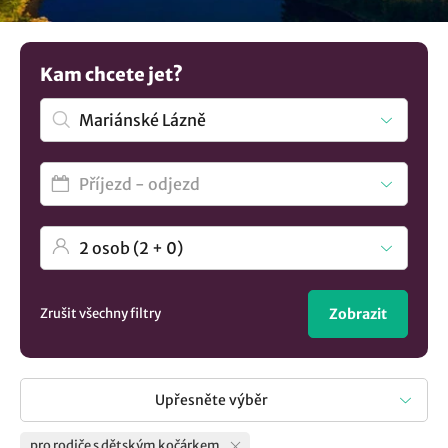
Prozkoumejte další tipy na
ubytování v lokalitě Mariánské
Lázně
..
Kam chcete jet?
Zrušit všechny filtry
Zobrazit
Upřesněte výběr
pro rodiče s dětským kočárkem