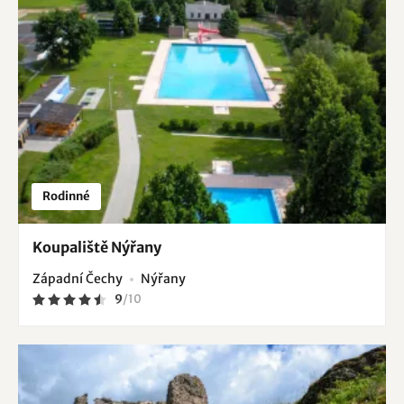
Rodinné
Koupaliště Nýřany
Západní Čechy
Nýřany
9
/
10