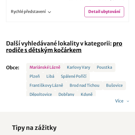
Rychlé
představení
Detail
ubytování
Další vyhledávané lokality v kategorii:
pro
rodiče s dětským kočárkem
Obce:
Mariánské Lázně
Karlovy Vary
Poustka
Plzeň
Libá
Spálené Poříčí
Františkovy Lázně
Brod nad Tichou
Bušovice
Děpoltovice
Dobřany
Kdyně
Více
Kynšperk nad Ohří
Lázně Kynžvart
Nepomuk
Sokolov
Staré Sedlo
Tipy na zážitky