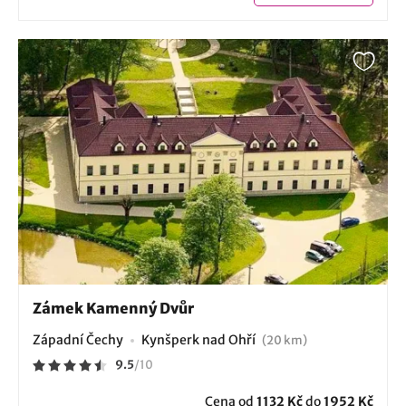
Zámek Kamenný Dvůr
Západní Čechy
Kynšperk nad Ohří
(20 km)
9.5
/
10
Cena od
1132 Kč
do
1952 Kč