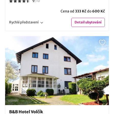
9
/
10
Cena od
333 Kč
do
600 Kč
Rychlé
představení
Detail
ubytování
B&B Hotel Volčík