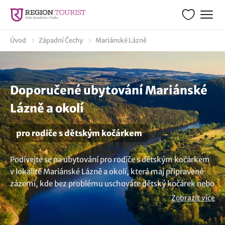
Úvod
Západní Čechy
Mariánské Lázně
Doporučené ubytování Mariánské
Lázně a okolí
pro rodiče s dětským kočárkem
Podívejte se na ubytování pro rodiče s dětským kočárkem
v lokalitě Mariánské Lázně a okolí, která maj připravené
zázemí, kde bez problému uschováte dětský kočárek nebo
vozík za kolo. Vychutnejte si pohodlí a bezpečí
Zobrazit více
ubytovacích prostor, které mají pro své hosty i úschovnu
na kola a dětské kočárky. Nenašli jste to co hledáte?