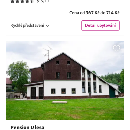
9.5
/
10
Cena od
367 Kč
do
714 Kč
Rychlé
představení
Detail
ubytování
Pension U lesa