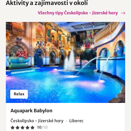
Aktivity a zajímavosti v okolí
Všechny tipy Českolipsko - Jizerské hory
Relax
Aquapark Babylon
Českolipsko - Jizerské hory
Liberec
10
/
10