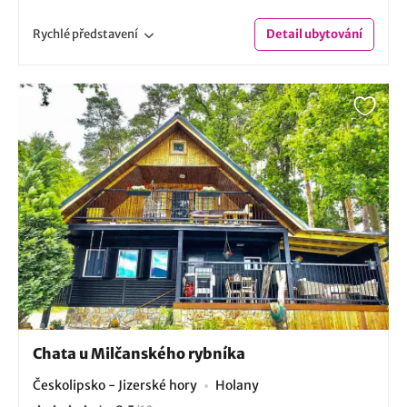
Rychlé
představení
Detail
ubytování
Chata u Milčanského rybníka
Českolipsko - Jizerské hory
Holany