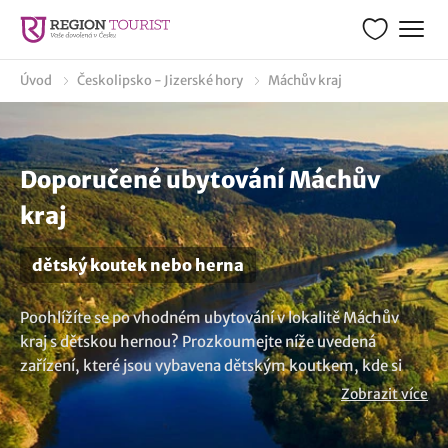
Úvod
Českolipsko - Jizerské hory
Máchův kraj
Doporučené ubytování Máchův
kraj
dětský koutek nebo herna
Poohlížíte se po vhodném ubytování v lokalitě Máchův
kraj s dětskou hernou? Prozkoumejte níže uvedená
zařízení, které jsou vybavena dětským koutkem, kde si
vaše děcka pohrají. Takový pobyt přináší mnoho výhod
Zobrazit více
nejen pro děti, ale i pro rodiče samotné, kteří si mohou užít
klidnější a pohodovější chvíle s vědomím, že jejich děti