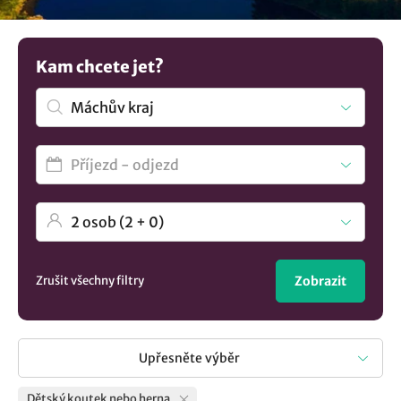
mají zajištěnou zábavu prostřednictvím vnitřní herny nebo
menšího koutku s hračkami. Máte jinou představu? V
nabídce máme více možností
ubytování v lokalitě Máchův
Kam chcete jet?
kraj
..
Zrušit všechny filtry
Zobrazit
Upřesněte výběr
Dětský koutek nebo herna