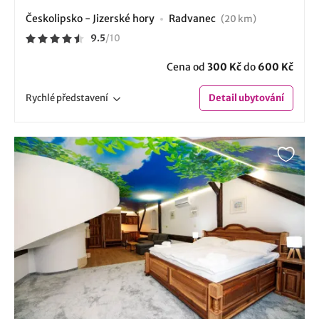
Českolipsko - Jizerské hory
Radvanec
(20 km)
9.5
/
10
Cena od
300 Kč
do
600 Kč
Rychlé
představení
Detail
ubytování