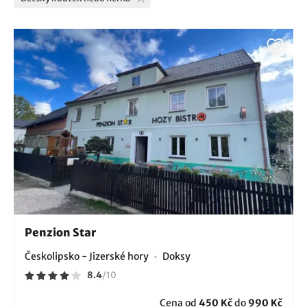
Penzion Star
Českolipsko - Jizerské hory
Doksy
8.4
/
10
Cena od
450 Kč
do
990 Kč