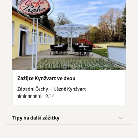
Zažijte Kynžvart ve dvou
Západní Čechy
Lázně Kynžvart
9
/
10
Tipy na další zážitky