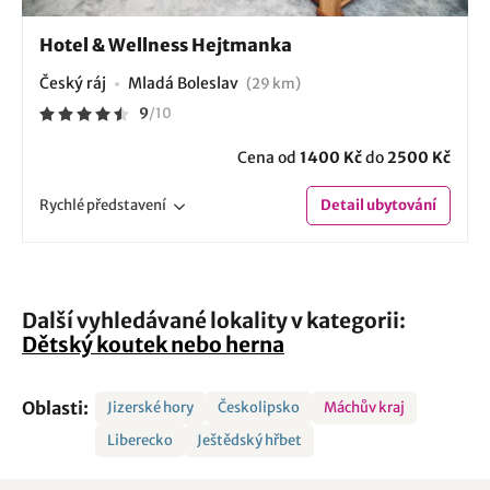
Hotel & Wellness Hejtmanka
Český ráj
Mladá Boleslav
(29 km)
9
/
10
Cena od
1400 Kč
do
2500 Kč
Rychlé
představení
Detail
ubytování
Další vyhledávané lokality v kategorii:
Dětský koutek nebo herna
Oblasti:
Jizerské hory
Českolipsko
Máchův kraj
Liberecko
Ještědský hřbet