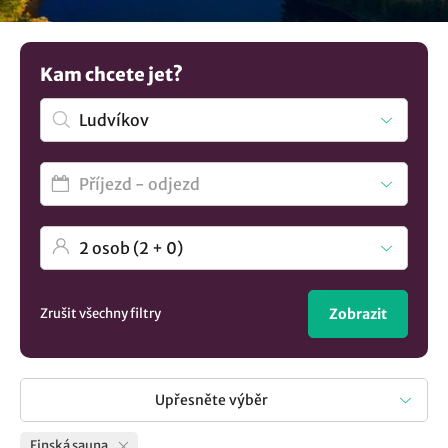
více
ubytování v lokalitě Ludvíkov
..
Kam chcete jet?
Zrušit všechny filtry
Zobrazit
Upřesněte výběr
Finská sauna