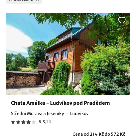
Chata Amálka - Ludvíkov pod Pradědem
Střední Morava a Jeseníky
Ludvíkov
8.5
/
10
Cena od
214 Kč
do
572 Kč