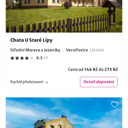
Chata U Staré Lípy
Střední Morava a Jeseníky
Vernířovice
(16 km)
8.3
/
10
Cena od
146 Kč
do
275 Kč
Rychlé
představení
Detail
ubytování