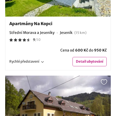
Apartmány Na Kopci
Střední Morava a Jeseníky
Jeseník
(15 km)
9
/
10
Cena od
600 Kč
do
950 Kč
Rychlé
představení
Detail
ubytování