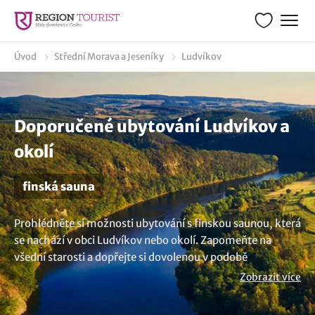
Úvod
Střední Morava a Jeseníky
Ludvíkov
Doporučené ubytování Ludvíkov a
okolí
finská sauna
Prohlédněte si možnosti ubytování s finskou saunou, která
se nachází v obci Ludvíkov nebo okolí. Zapomeňte na
všední starosti a dopřejte si dovolenou v podobě
jedinečného zážitku doprovázeného blahodárnými účinky.
Zobrazit více
Odložte všechny chmury stranou a zarezervujte si pobyt s
finskou saunou. Potřebujete více možností? Prohlédněte si