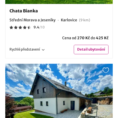
Chata Bianka
Střední Morava a Jeseníky
Karlovice
(9 km)
9.4
/
10
Cena od
270 Kč
do
425 Kč
Rychlé
představení
Detail
ubytování