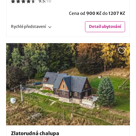
9.5
/
10
Cena od
900 Kč
do
1207 Kč
Rychlé
představení
Detail
ubytování
Zlatorudná chalupa