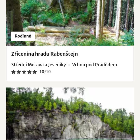
Rodinné
Zřícenina hradu Rabenštejn
Střední Morava a Jeseníky
Vrbno pod Pradědem
10
/
10