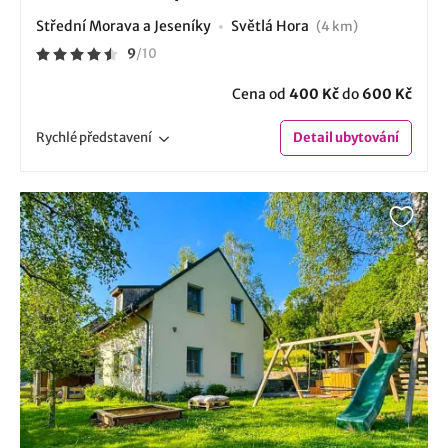
Střední Morava a Jeseníky
Světlá Hora
(4 km)
9
/
10
Cena od
400 Kč
do
600 Kč
Rychlé
představení
Detail
ubytování