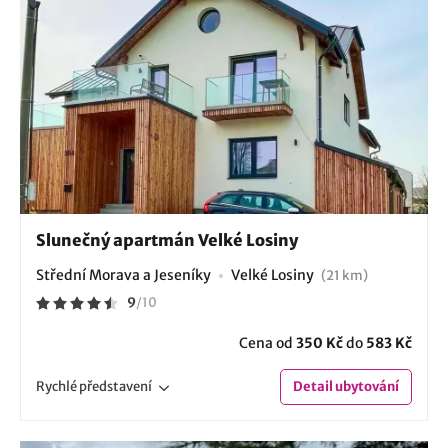
Slunečný apartmán Velké Losiny
Střední Morava a Jeseníky
Velké Losiny
(21 km)
9
/
10
Cena od
350 Kč
do
583 Kč
Rychlé
představení
Detail
ubytování