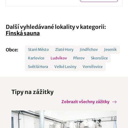
Další vyhledávané lokality v kategorii:
Finská sauna
Obce:
Staré Město
Zlaté Hory
Jindřichov
Jeseník
Karlovice
Ludvíkov
Přerov
Skorošice
Světlá Hora
Velké Losiny
Vernířovice
Tipy na zážitky
Zobrazit všechny zážitky