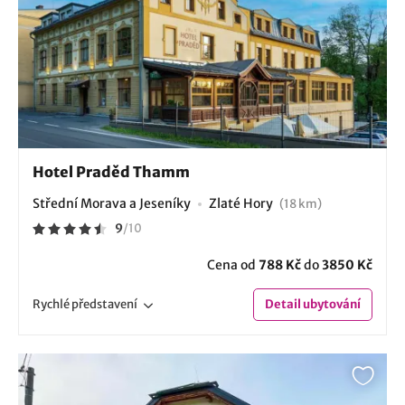
Hotel Praděd Thamm
Střední Morava a Jeseníky
Zlaté Hory
(18 km)
9
/
10
Cena od
788 Kč
do
3850 Kč
Rychlé
představení
Detail
ubytování