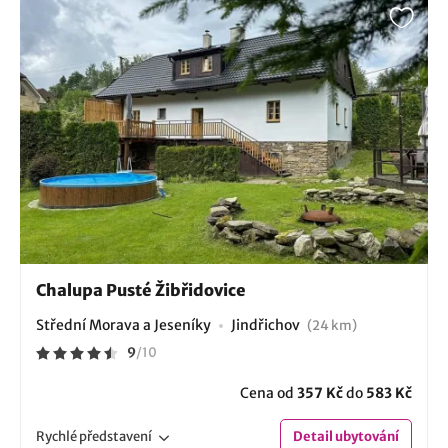
Chalupa Pusté Žibřidovice
Střední Morava a Jeseníky
Jindřichov
(24 km)
9
/
10
Cena od
357 Kč
do
583 Kč
Rychlé
představení
Detail
ubytování