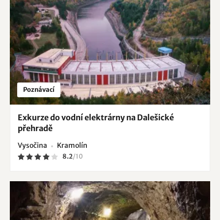
Poznávací
Exkurze do vodní elektrárny na Dalešické
přehradě
Vysočina
Kramolín
8.2
/
10