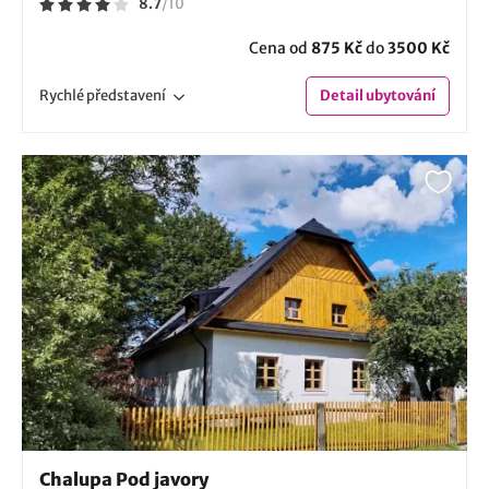
8.7
/
10
Cena od
875 Kč
do
3500 Kč
Rychlé
představení
Detail
ubytování
Chalupa Pod javory