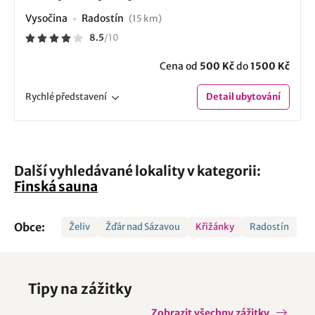
Vysočina
Radostín
(15 km)
8.5
/
10
Cena od
500 Kč
do
1500 Kč
Rychlé
představení
Detail
ubytování
Další vyhledávané lokality v kategorii:
Finská sauna
Obce:
Želiv
Žďár nad Sázavou
Křižánky
Radostín
Tipy na zážitky
Zobrazit všechny zážitky