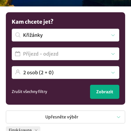
najdete ucelený výběr
ubytování v lokalitě Křižánky
..
Kam chcete jet?
Zrušit všechny filtry
Zobrazit
Upřesněte výběr
Finská sauna