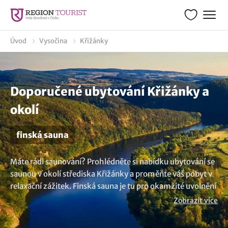
Úvod
Vysočina
Křižánky
Doporučené ubytování Křižánky a
okolí
finská sauna
Máte rádi saunování? Prohlédněte si nabídku ubytování se
saunou v okolí střediska Křižánky a proměňte váš pobyt v
relaxační zážitek. Finská sauna je tu pro okamžité uvolnění
a regeneraci. Pomáhá vám zbavit se stresu, napětí a
Zobrazit více
posiluje srdeční činnost s imunitním systémem. Dopřejete
vašem zdraví více energie. Potřebujete větší inspiraci? Zde