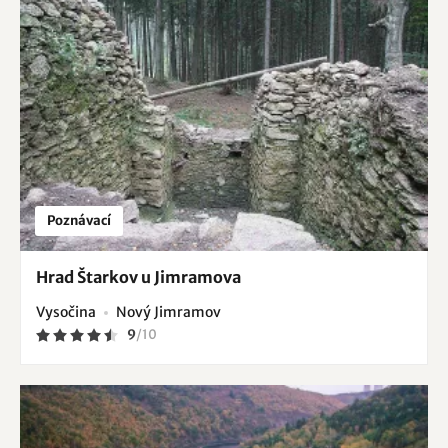
Poznávací
Hrad Štarkov u Jimramova
Vysočina
Nový Jimramov
9
/
10