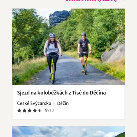
Sjezd na koloběžkách z Tisé do Děčína
České Švýcarsko
Děčín
9
/
10