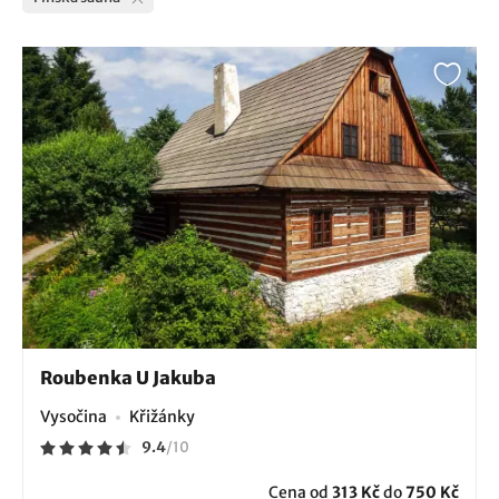
Roubenka U Jakuba
Vysočina
Křižánky
9.4
/
10
Cena od
313 Kč
do
750 Kč