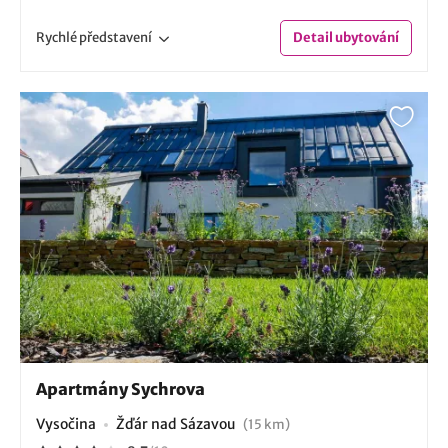
Rychlé
představení
Detail
ubytování
Apartmány Sychrova
Vysočina
Žďár nad Sázavou
(15 km)