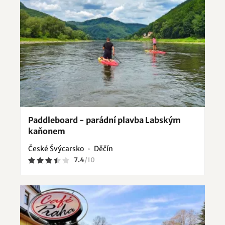
Paddleboard - parádní plavba Labským
kaňonem
České Švýcarsko
Děčín
7.4
/
10