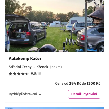
Autokemp Kačer
Střední Čechy
Křenek
(22 km)
9.5
/
10
Cena od
294 Kč
do
1200 Kč
Rychlé
představení
Detail
ubytování