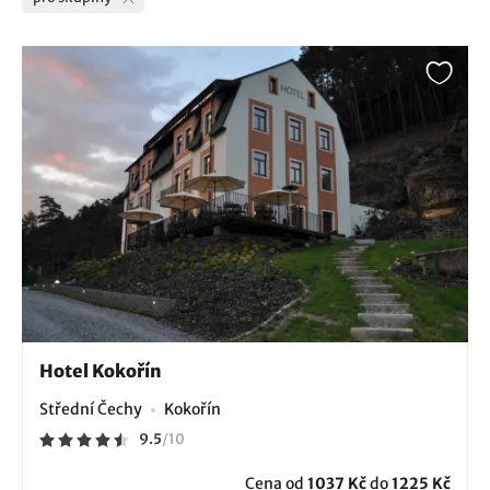
Hotel Kokořín
Střední Čechy
Kokořín
9.5
/
10
Cena od
1037 Kč
do
1225 Kč