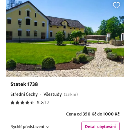
Statek 1738
Střední Čechy
Všestudy
(23 km)
9.5
/
10
Cena od
350 Kč
do
1000 Kč
Rychlé
představení
Detail
ubytování