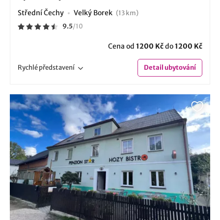
Střední Čechy
Velký Borek
(13 km)
9.5
/
10
Cena od
1200 Kč
do
1200 Kč
Rychlé
představení
Detail
ubytování