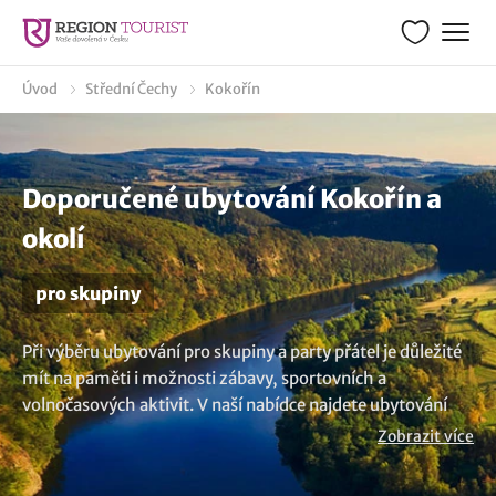
Úvod
Střední Čechy
Kokořín
Doporučené ubytování Kokořín a
okolí
pro skupiny
Při výběru ubytování pro skupiny a party přátel je důležité
mít na paměti i možnosti zábavy, sportovních a
volnočasových aktivit. V naší nabídce najdete ubytování
pro 15, 20, 30, 40, 50, 80, 100 a samozřejmě i více osob v
Zobrazit více
okolí obce Kokořín. Nezáleží na tom, zda plánujete firemní
akci, teambuilding, oslavu, párty nebo jste prostě skupina