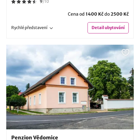
9
/
10
Cena od
1400 Kč
do
2500 Kč
Rychlé
představení
Detail
ubytování
Penzion Vědomice