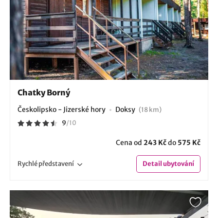
Chatky Borný
Českolipsko - Jizerské hory
Doksy
(18 km)
9
/
10
Cena od
243 Kč
do
575 Kč
Rychlé
představení
Detail
ubytování