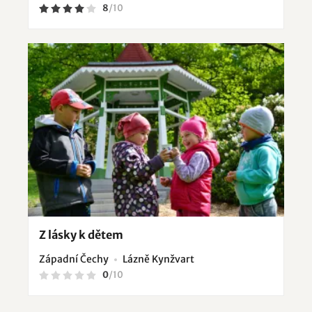
8
/
10
Z lásky k dětem
Západní Čechy
Lázně Kynžvart
0
/
10