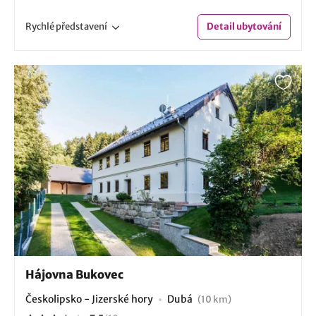
Rychlé
představení
Detail
ubytování
Hájovna Bukovec
Českolipsko - Jizerské hory
Dubá
(10 km)