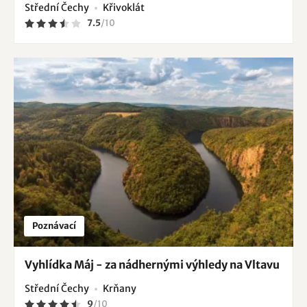
Střední Čechy
Křivoklát
7.5
/
10
Poznávací
Vyhlídka Máj - za nádhernými výhledy na Vltavu
Střední Čechy
Krňany
9
/
10