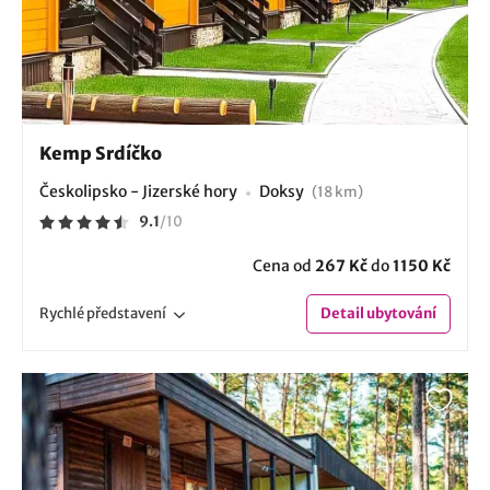
Kemp Srdíčko
Českolipsko - Jizerské hory
Doksy
(18 km)
9.1
/
10
Cena od
267 Kč
do
1150 Kč
Rychlé
představení
Detail
ubytování