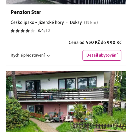
Penzion Star
Českolipsko - Jizerské hory
Doksy
(15 km)
8.4
/
10
Cena od
450 Kč
do
990 Kč
Rychlé
představení
Detail
ubytování