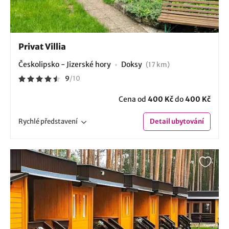
Privat Villia
Českolipsko - Jizerské hory
Doksy
(17 km)
9
/
10
Cena od
400 Kč
do
400 Kč
Rychlé
představení
Detail
ubytování