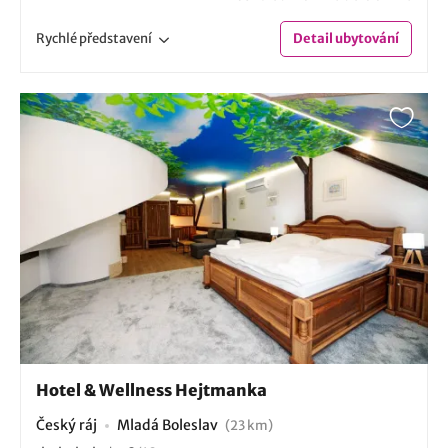
Rychlé
představení
Detail
ubytování
Hotel & Wellness Hejtmanka
Český ráj
Mladá Boleslav
(23 km)