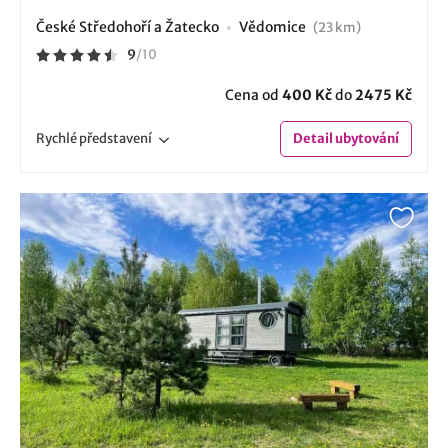
České Středohoří a Žatecko
Vědomice
(23 km)
9
/
10
Cena od
400 Kč
do
2475 Kč
Rychlé
představení
Detail
ubytování