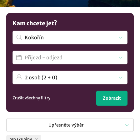
přátel, která si chce užít společně příjemné chvíle. Máme
pro vás připravený velký výběr. Máte jinou představu?
Podívejte se na více tipů na
ubytování v lokalitě Kokořín
..
Kam chcete jet?
Zrušit všechny filtry
Zobrazit
Upřesněte výběr
pro skupiny