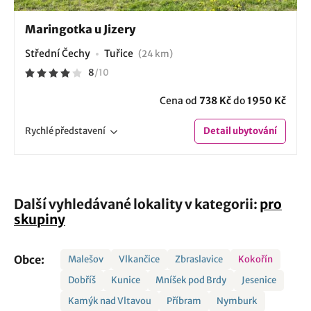
Maringotka u Jizery
Střední Čechy
Tuřice
(24 km)
8
/
10
Cena od
738 Kč
do
1950 Kč
Rychlé
představení
Detail
ubytování
Další vyhledávané lokality v kategorii:
pro
skupiny
Obce:
Malešov
Vlkančice
Zbraslavice
Kokořín
Dobříš
Kunice
Mníšek pod Brdy
Jesenice
Kamýk nad Vltavou
Příbram
Nymburk