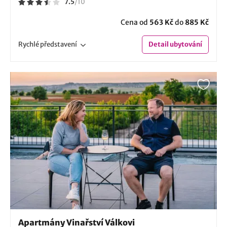
7.5
/
10
Cena od
563 Kč
do
885 Kč
Rychlé
představení
Detail
ubytování
Apartmány Vinařství Válkovi