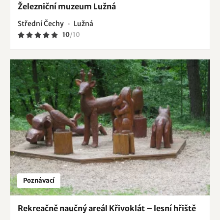
Železniční muzeum Lužná
Střední Čechy
Lužná
10
/
10
Poznávací
Rekreačně naučný areál Křivoklát – lesní hřiště