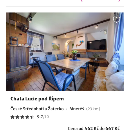
Chata Lucie pod Řípem
České Středohoří a Žatecko
Mnetěš
(23 km)
9.7
/
10
Cena od
462 Kč
do
667 Kč