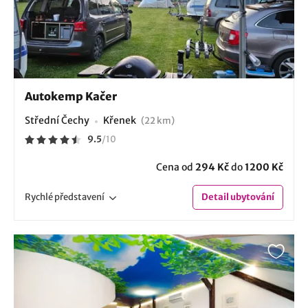
Autokemp Kačer
Střední Čechy
Křenek
(22 km)
9.5
/
10
Cena od
294 Kč
do
1200 Kč
Rychlé
představení
Detail
ubytování