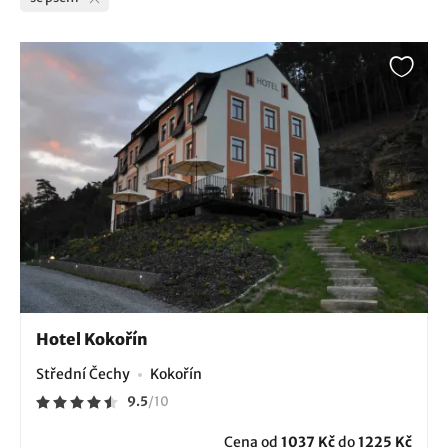
Hotel Kokořín
Střední Čechy
Kokořín
9.5
/
10
Cena od
1037 Kč
do
1225 Kč