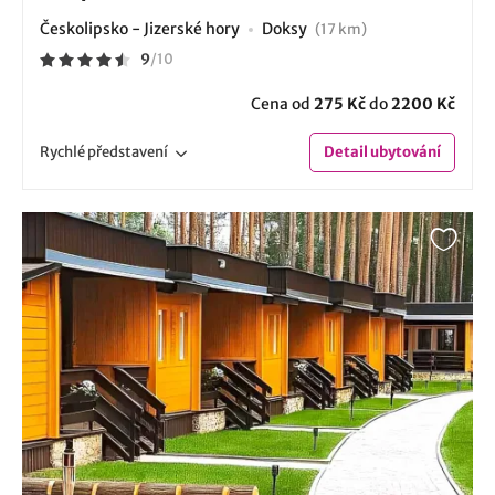
Českolipsko - Jizerské hory
Doksy
(17 km)
9
/
10
Cena od
275 Kč
do
2200 Kč
Rychlé
představení
Detail
ubytování