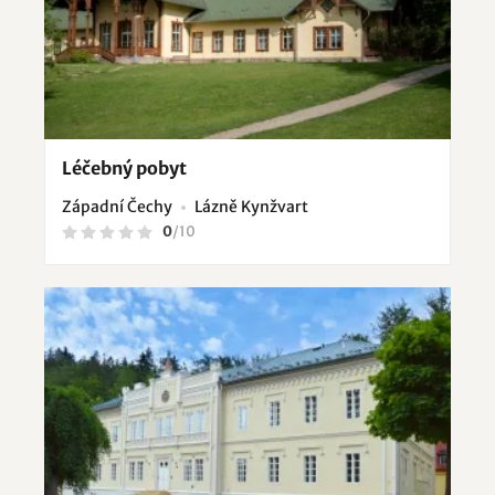
Léčebný pobyt
Západní Čechy
Lázně Kynžvart
0
/
10