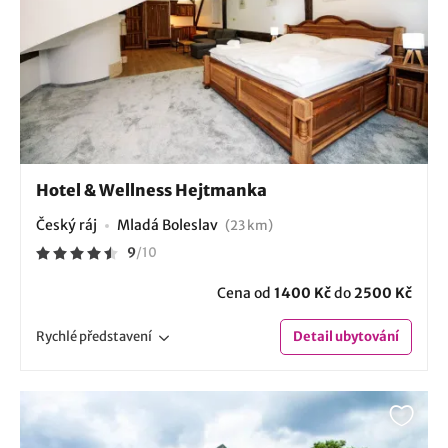
Hotel & Wellness Hejtmanka
Český ráj
Mladá Boleslav
(23 km)
9
/
10
Cena od
1400 Kč
do
2500 Kč
Rychlé
představení
Detail
ubytování