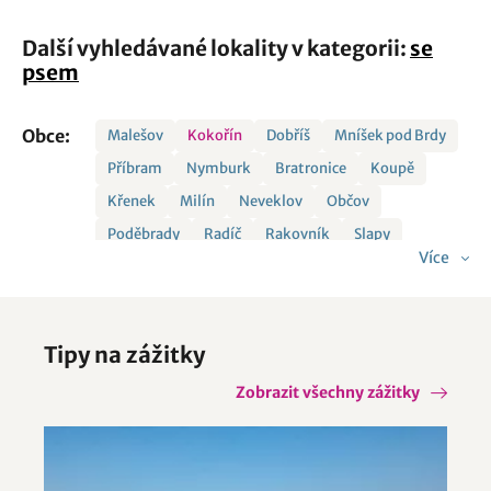
Další vyhledávané lokality v kategorii:
se
psem
Obce:
Malešov
Kokořín
Dobříš
Mníšek pod Brdy
Příbram
Nymburk
Bratronice
Koupě
Křenek
Milín
Neveklov
Občov
Poděbrady
Radíč
Rakovník
Slapy
Více
Velký Borek
Vlkančice
Zbraslavice
Tipy na zážitky
Zobrazit všechny zážitky