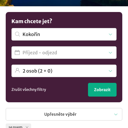
chaty i apartmány, kde je možné se ubytovat s domácím
zvířetem. Nenalezli jste to pravé? Objevte další možnosti
ubytování v lokalitě Kokořín
..
Kam chcete jet?
Zrušit všechny filtry
Zobrazit
Upřesněte výběr
se psem