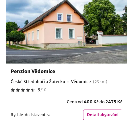
Penzion Vědomice
České Středohoří a Žatecko
Vědomice
(23 km)
9
/
10
Cena od
400 Kč
do
2475 Kč
Rychlé
představení
Detail
ubytování