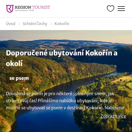
Úvod
Střední Čechy
Kokořín
Doporučené ubytování Kokořín a
okolí
se psem
Dovolená se psem je pro některé splněným snem, jak
strávit svůj čas! Přinášíme nabídku ubytování, kde je
možné se ubytovat se psem v destinaci Kokořín. Nabízíme
místa, která srdečně uvítají vašeho domácího mazlíčka. A
Zobrazit více
jaké ubytování se psem nebo kočkou si vybrat? Záleží na
preferencích hosta, v nabídce máme hotely, penziony,