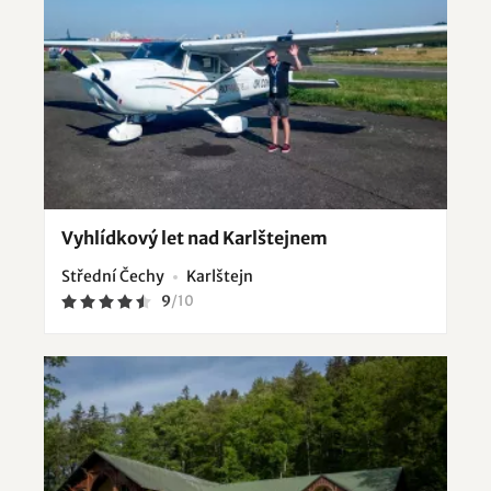
Vyhlídkový let nad Karlštejnem
Střední Čechy
Karlštejn
9
/
10