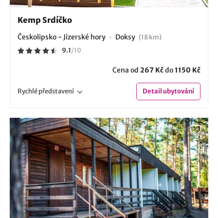
Kemp Srdíčko
Českolipsko - Jizerské hory
Doksy
(18 km)
9.1
/
10
Cena od
267 Kč
do
1150 Kč
Rychlé
představení
Detail
ubytování