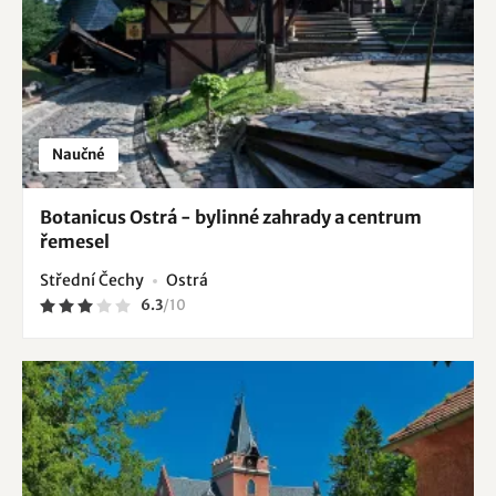
Naučné
Botanicus Ostrá - bylinné zahrady a centrum
řemesel
Střední Čechy
Ostrá
6.3
/
10