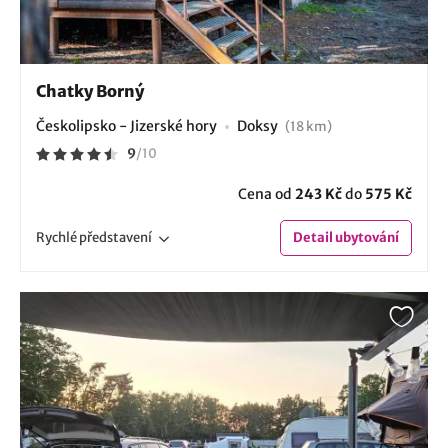
Chatky Borný
Českolipsko - Jizerské hory
Doksy
(18 km)
9
/
10
Cena od
243 Kč
do
575 Kč
Rychlé
představení
Detail
ubytování