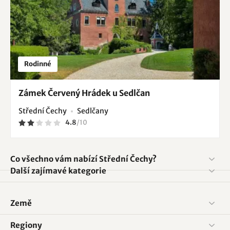
Rodinné
Zámek Červený Hrádek u Sedlčan
Střední Čechy
Sedlčany
4.8
/
10
Co všechno vám nabízí Střední Čechy?
Další zajímavé kategorie
Země
Regiony