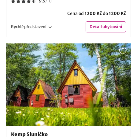
9.5
/
10
Cena od
1200 Kč
do
1200 Kč
Rychlé
představení
Detail
ubytování
Kemp Sluníčko