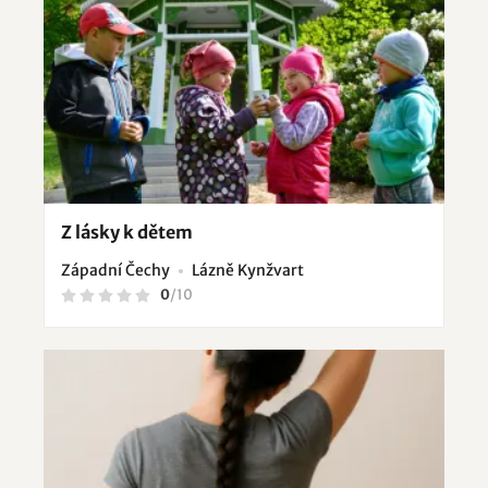
Z lásky k dětem
Západní Čechy
Lázně Kynžvart
0
/
10