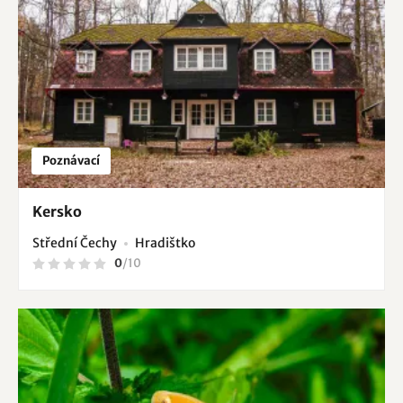
Poznávací
Kersko
Střední Čechy
Hradištko
0
/
10