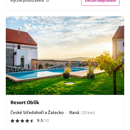
Rychlé
představení
Detail
ubytování
Resort Oblík
České Středohoří a Žatecko
Raná
(21 km)
9.5
/
10