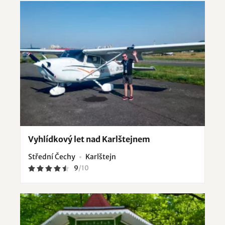
Vyhlídkový let nad Karlštejnem
Střední Čechy
Karlštejn
9
/
10