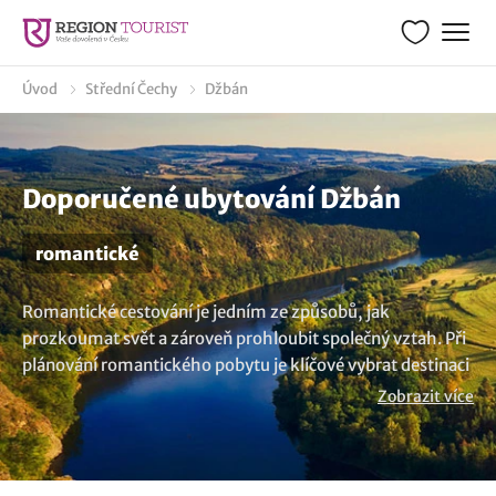
Úvod
Střední Čechy
Džbán
Doporučené ubytování Džbán
romantické
Romantické cestování je jedním ze způsobů, jak
prozkoumat svět a zároveň prohloubit společný vztah. Při
plánování romantického pobytu je klíčové vybrat destinaci
a vhodné ubytování, které nabídne atmosféru plnou
Zobrazit více
romantiky. Prozkoumejte místa v regionu Džbán pro váš
romantický pobyt a obdarujte vaši drahou polovičku tím
pravým dárkem. A zde najdete všechna
ubytování v