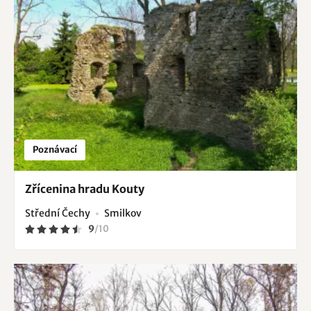
Poznávací
Zřícenina hradu Kouty
Střední Čechy
Smilkov
9
/
10