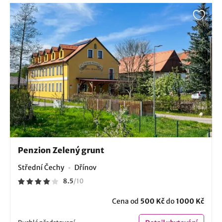
Penzion Zelený grunt
Střední Čechy
Dřínov
8.5
/
10
Cena od
500 Kč
do
1000 Kč