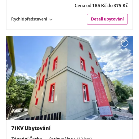
Cena od
185 Kč
do
375 Kč
Rychlé
představení
Detail
ubytování
71KV Ubytování
Západní Čechy
Karlovy Vary