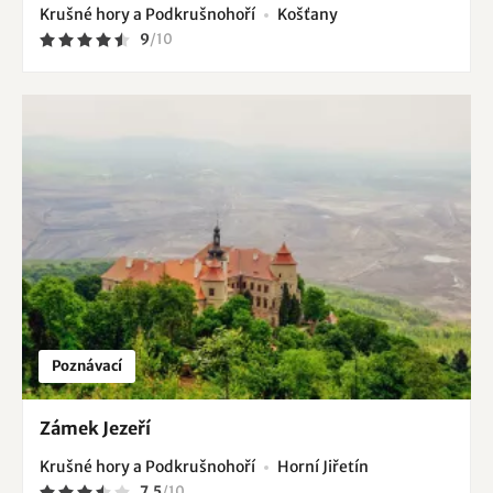
Krušné hory a Podkrušnohoří
Košťany
9
/
10
Poznávací
Zámek Jezeří
Krušné hory a Podkrušnohoří
Horní Jiřetín
7.5
/
10