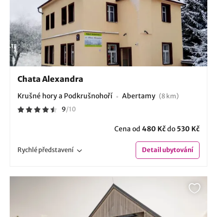
Chata Alexandra
Krušné hory a Podkrušnohoří
Abertamy
(8 km)
9
/
10
Cena od
480 Kč
do
530 Kč
Rychlé
představení
Detail
ubytování