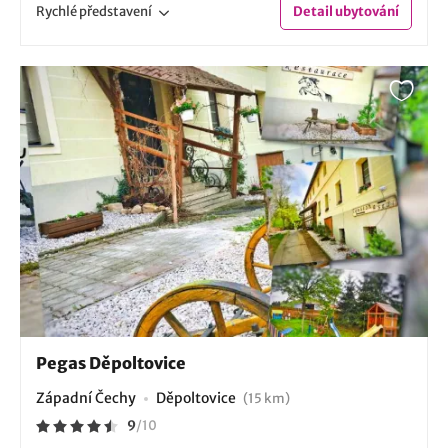
Rychlé
představení
Detail
ubytování
Pegas Děpoltovice
Západní Čechy
Děpoltovice
(15 km)
9
/
10