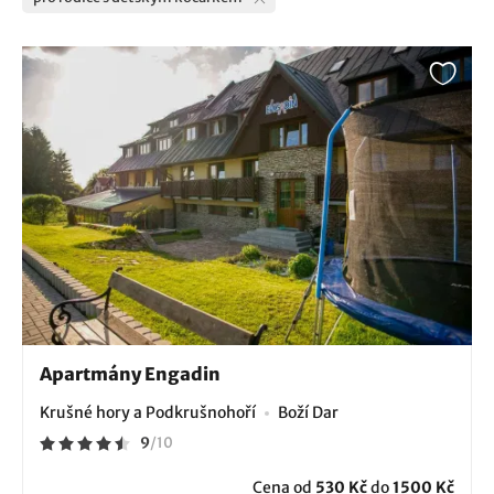
Apartmány Engadin
Krušné hory a Podkrušnohoří
Boží Dar
9
/
10
Cena od
530 Kč
do
1500 Kč