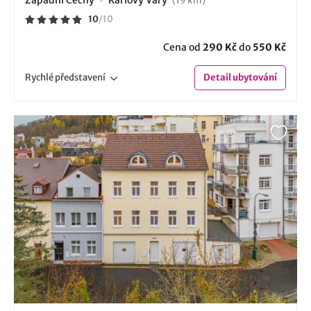
(19 km)
10
/
10
Cena od
290 Kč
do
550 Kč
Rychlé
představení
Detail
ubytování