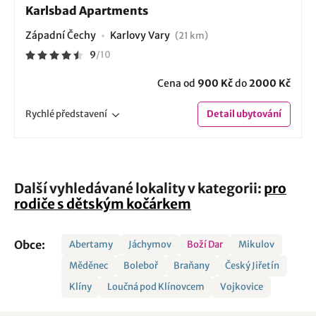
Karlsbad Apartments
Západní Čechy
Karlovy Vary
(21 km)
9
/
10
Cena od
900 Kč
do
2000 Kč
Rychlé
představení
Detail
ubytování
Další vyhledávané lokality v kategorii:
pro
rodiče s dětským kočárkem
Obce:
Abertamy
Jáchymov
Boží Dar
Mikulov
Měděnec
Boleboř
Braňany
Český Jiřetín
Klíny
Loučná pod Klínovcem
Vojkovice