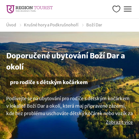
Úvod
Krušné hory a Podkrušnohoří
Boží Dar
Doporučené ubytování Boží Dar a
okolí
pro rodiče s dětským kočárkem
Podívejte se na ubytování pro rodiče s dětským kočárkem
v lokalitě Boží Dar a okolí, která maj připravené zázemí,
kde bez problému uschováte dětský kočárek nebo vozík za
kolo. Vychutnejte si pohodlí a bezpečí ubytovacích
Zobrazit více
prostor, které mají pro své hosty i úschovnu na kola a
dětské kočárky. Nenašli jste to co hledáte? Prozkoumejte