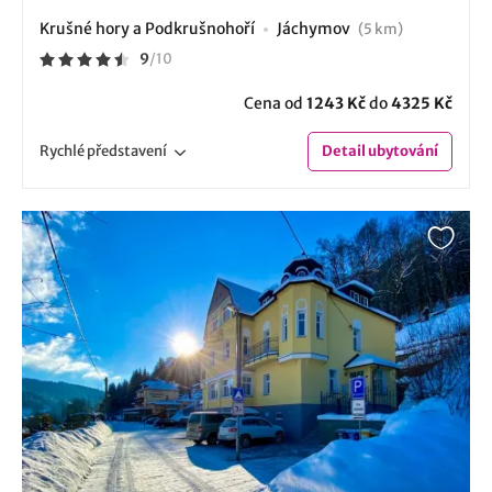
Krušné hory a Podkrušnohoří
Jáchymov
(5 km)
9
/
10
Cena od
1243 Kč
do
4325 Kč
Rychlé
představení
Detail
ubytování