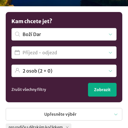
další tipy na
ubytování v lokalitě Boží Dar
..
Kam chcete jet?
Zrušit všechny filtry
Zobrazit
Upřesněte výběr
pro rodiče s dětským kočárkem