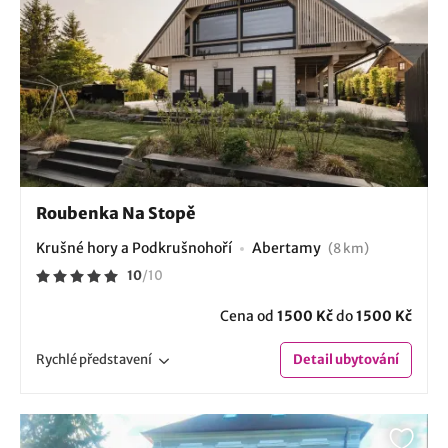
Roubenka Na Stopě
Krušné hory a Podkrušnohoří
Abertamy
(8 km)
10
/
10
Cena od
1500 Kč
do
1500 Kč
Rychlé
představení
Detail
ubytování