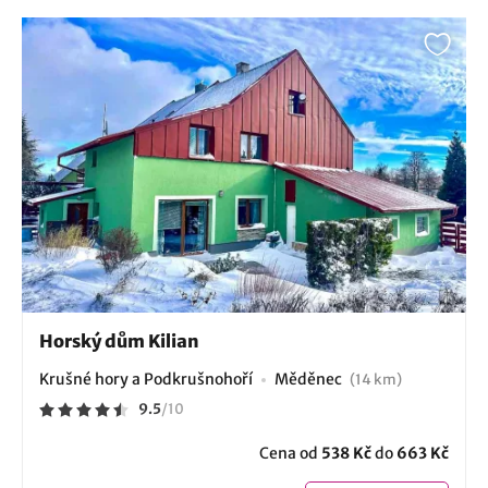
Horský dům Kilian
Krušné hory a Podkrušnohoří
Měděnec
(14 km)
9.5
/
10
Cena od
538 Kč
do
663 Kč