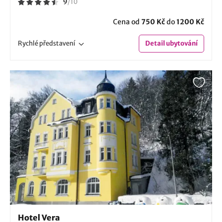
9
/
10
Cena od
750 Kč
do
1200 Kč
Rychlé
představení
Detail
ubytování
Hotel Vera