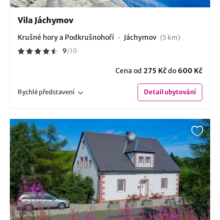
Vila Jáchymov
Krušné hory a Podkrušnohoří
Jáchymov
(5 km)
9
/
10
Cena od
275 Kč
do
600 Kč
Rychlé
představení
Detail
ubytování