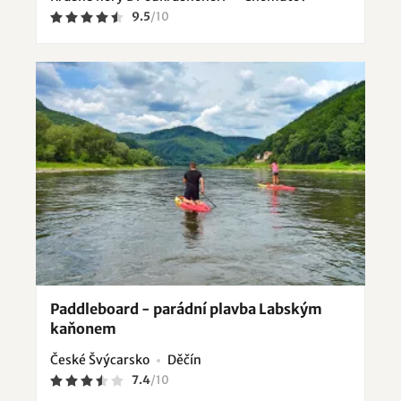
9.5
/
10
Paddleboard - parádní plavba Labským
kaňonem
České Švýcarsko
Děčín
7.4
/
10