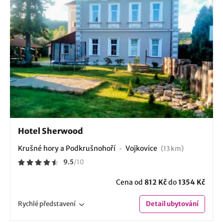
Hotel Sherwood
Krušné hory a Podkrušnohoří
Vojkovice
(13 km)
9.5
/
10
Cena od
812 Kč
do
1354 Kč
Rychlé
představení
Detail
ubytování