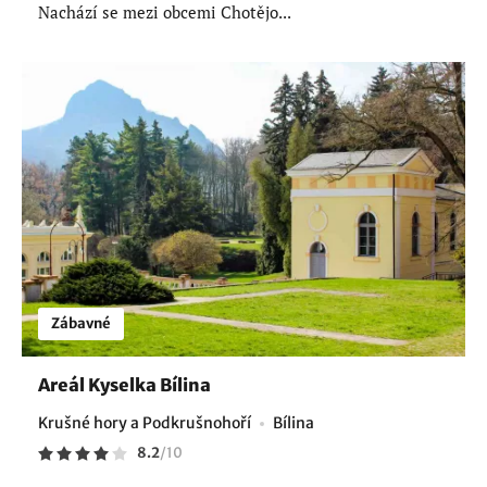
Nachází se mezi obcemi Chotějo...
Zábavné
Areál Kyselka Bílina
Krušné hory a Podkrušnohoří
Bílina
8.2
/
10