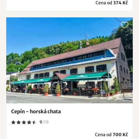
Cena od
374 Kč
Cepín - horská chata
9
/
10
Cena od
700 Kč