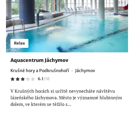
Relax
Aquacentrum Jáchymov
Krušné hory a Podkrušnohoří
Jáchymov
6.1
/
10
V Krušných horách si určitě nevynecháte návštěvu
lázeňského Jáchymova. Město je významné hlubinným
dolem, ve kterém se těžilo s...