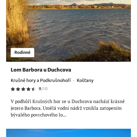
Rodinné
Lom Barbora u Duchcova
Krušné hory a Podkrušnohoří
Košťany
9
/
10
V podhůří Krušných hor se u Duchcova nachází krásné
jezero Barbora. Umělá vodní nádrž vznikla zatopením
bývalého povrchového lo...