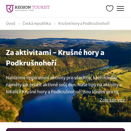
Úvod
Česká republika
Krušné hory a Podkrušnohoří
Za aktivitami - Krušné hory a
Podkrušnohoří
Nabízíme inspirativní aktivity pro všechny, kteří hledají
náměty jak prožít aktivně svůj den. Naše tipy na aktivity v
lokalitě Krušné hory a Podkrušnohoří jsou ideální pro ty,
kdo chtějí prozkoumat nové možnosti jak strávit den
Zobrazit více
aktivně. Objevujte s námi nové obzory plné zajímavých
inspirací pro aktivní turisty a sportovce.