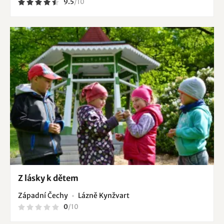
9.5
/
10
Z lásky k dětem
Západní Čechy
Lázně Kynžvart
0
/
10