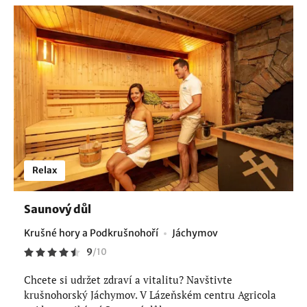
Relax
Saunový důl
Krušné hory a Podkrušnohoří
Jáchymov
9
/
10
Chcete si udržet zdraví a vitalitu? Navštivte
krušnohorský Jáchymov. V Lázeňském centru Agricola