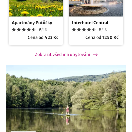
Apartmány Potůčky
Interhotel Central
9
/
10
9
/
10
Cena od
423 Kč
Cena od
1250 Kč
Zobrazit všechna ubytování