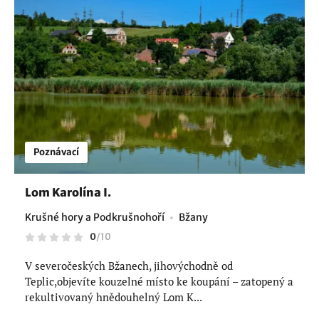
Poznávací
Lom Karolína I.
Krušné hory a Podkrušnohoří
Bžany
0
/
10
V severočeských Bžanech, jihovýchodně od
Teplic,objevíte kouzelné místo ke koupání – zatopený a
rekultivovaný hnědouhelný Lom K...