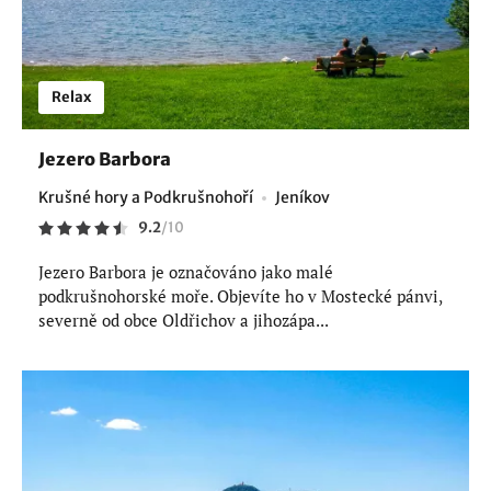
Relax
Jezero Barbora
Krušné hory a Podkrušnohoří
Jeníkov
9.2
/
10
Jezero Barbora je označováno jako malé
podkrušnohorské moře. Objevíte ho v Mostecké pánvi,
severně od obce Oldřichov a jihozápa...