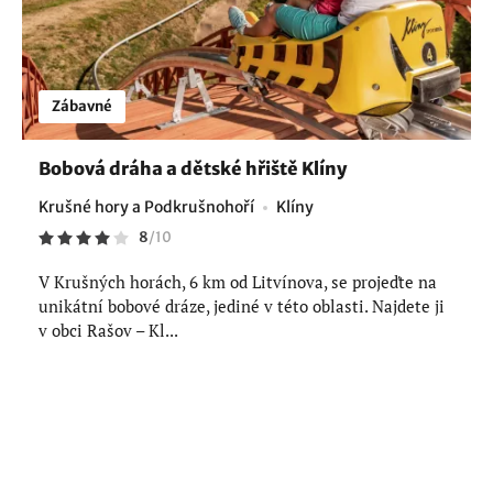
Zábavné
Bobová dráha a dětské hřiště Klíny
Krušné hory a Podkrušnohoří
Klíny
8
/
10
V Krušných horách, 6 km od Litvínova, se projeďte na
unikátní bobové dráze, jediné v této oblasti. Najdete ji
v obci Rašov – Kl...