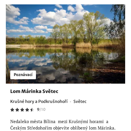
Poznávací
Lom Márinka Světec
Krušné hory a Podkrušnohoří
Světec
9
/
10
Nedaleko města Bílina mezi Krušnými horami a
Českým Středohořím objevíte oblíbený lom Márinka.