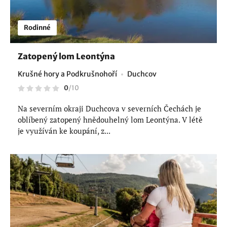
Rodinné
Zatopený lom Leontýna
Krušné hory a Podkrušnohoří
Duchcov
0
/
10
Na severním okraji Duchcova v severních Čechách je
oblíbený zatopený hnědouhelný lom Leontýna. V létě
je využíván ke koupání, z...