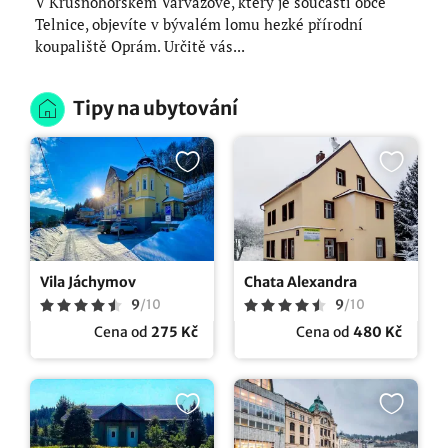
V Krušnohorském Varvažově, který je součástí obce
Telnice, objevíte v bývalém lomu hezké přírodní
koupaliště Oprám. Určitě vás...
Tipy na ubytování
Vila Jáchymov
Chata Alexandra
9
/
10
9
/
10
Cena od
275 Kč
Cena od
480 Kč