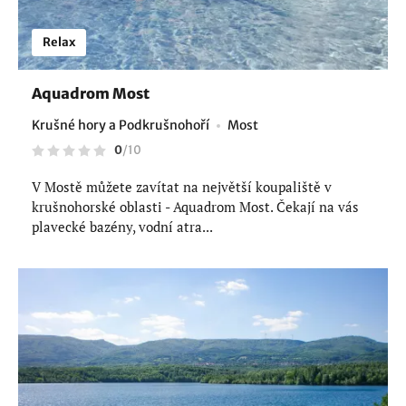
Relax
Aquadrom Most
Krušné hory a Podkrušnohoří
Most
0
/
10
V Mostě můžete zavítat na největší koupaliště v
krušnohorské oblasti - Aquadrom Most. Čekají na vás
plavecké bazény, vodní atra...