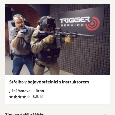
Střelba v bojové střelnici s instruktorem
Jižní Morava
Brno
8.5
/
10
Tipy na další zážitky