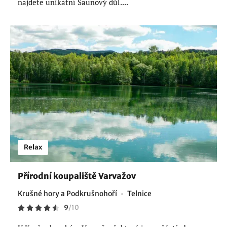
najdete unikátní Saunový důl....
Relax
Přírodní koupaliště Varvažov
Krušné hory a Podkrušnohoří
Telnice
9
/
10