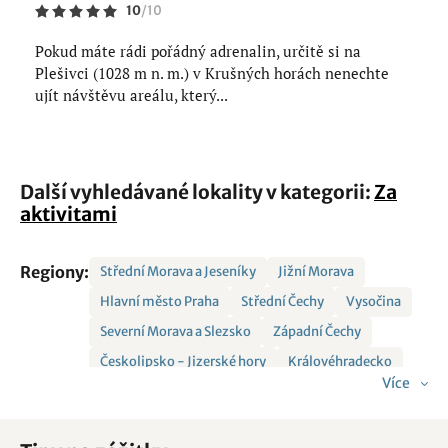
10
/
10
Pokud máte rádi pořádný adrenalin, určitě si na
Plešivci (1028 m n. m.) v Krušných horách nenechte
ujít návštěvu areálu, který...
Další vyhledávané lokality v kategorii:
Za
aktivitami
Regiony:
Střední Morava a Jeseníky
Jižní Morava
Hlavní město Praha
Střední Čechy
Vysočina
Severní Morava a Slezsko
Západní Čechy
Českolipsko - Jizerské hory
Královéhradecko
Více
Východní Morava
Jižní Čechy
Krkonoše a Podkrkonoší
Šumava a Lipno