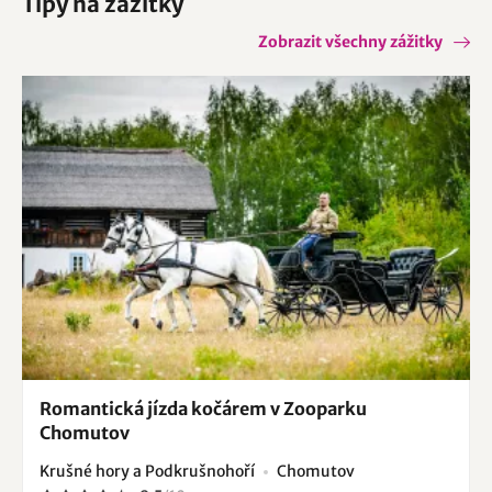
Tipy na zážitky
Východní Čechy
České Švýcarsko
Český ráj
Orlické hory a Podorlicko
Zobrazit všechny zážitky
České Středohoří a Žatecko
Sasko
Krušné hory a Podkrušnohoří
Romantická jízda kočárem v Zooparku
Chomutov
Krušné hory a Podkrušnohoří
Chomutov