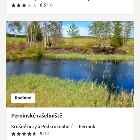
6.5
/
10
Rodinné
Perninské rašeliniště
Krušné hory a Podkrušnohoří
Pernink
9
/
10