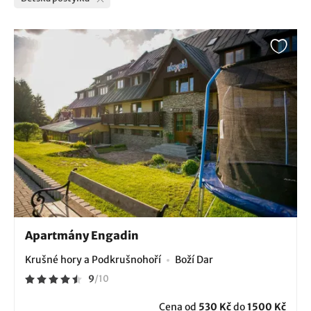
Apartmány Engadin
Krušné hory a Podkrušnohoří
Boží Dar
9
/
10
Cena od
530 Kč
do
1500 Kč