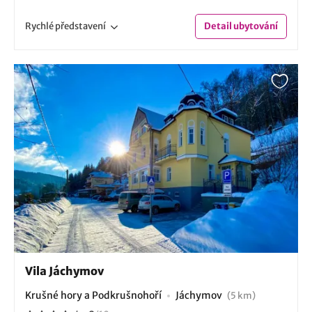
Rychlé
představení
Detail
ubytování
Vila Jáchymov
Krušné hory a Podkrušnohoří
Jáchymov
(5 km)