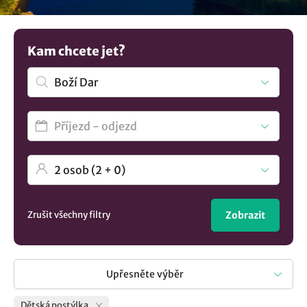
hledáte? Prohlédněte si všechna
ubytování v lokalitě Boží
Dar
..
Kam chcete jet?
Zrušit všechny filtry
Zobrazit
Upřesněte výběr
Dětská postýlka