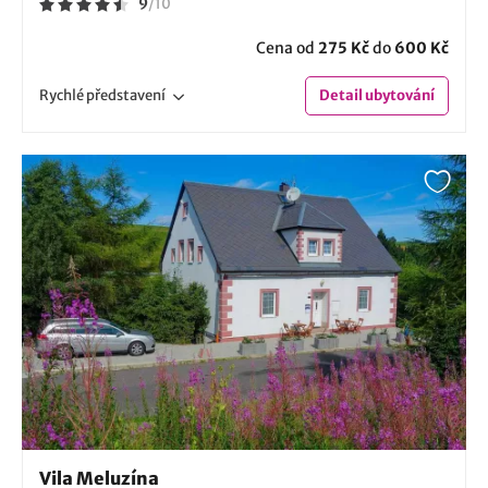
9
/
10
Cena od
275 Kč
do
600 Kč
Rychlé
představení
Detail
ubytování
Vila Meluzína