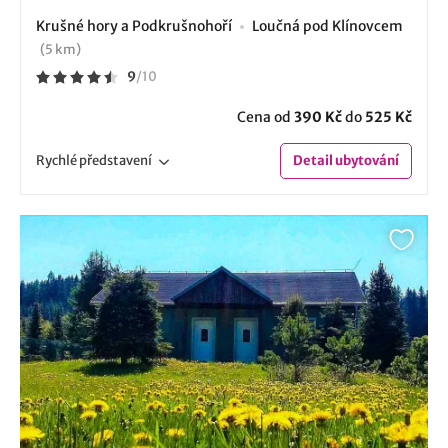
Krušné hory a Podkrušnohoří
Loučná pod Klínovcem
(5 km)
9
/
10
Cena od
390 Kč
do
525 Kč
Rychlé
představení
Detail
ubytování