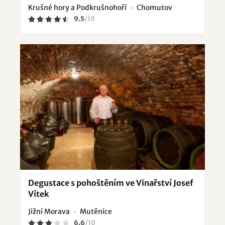
Krušné hory a Podkrušnohoří
Chomutov
9.5
/
10
Degustace s pohoštěním ve Vinařství Josef
Vítek
Jižní Morava
Mutěnice
6.6
/
10