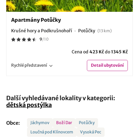
Apartmány Potůčky
Krušné hory a Podkrušnohoří
Potůčky
(13 km)
9
/
10
Cena od
423 Kč
do
1345 Kč
Rychlé
představení
Detail
ubytování
Další vyhledávané lokality v kategorii:
dětská postýlka
Obce:
Jáchymov
Boží Dar
Potůčky
Loučná pod Klínovcem
Vysoká Pec