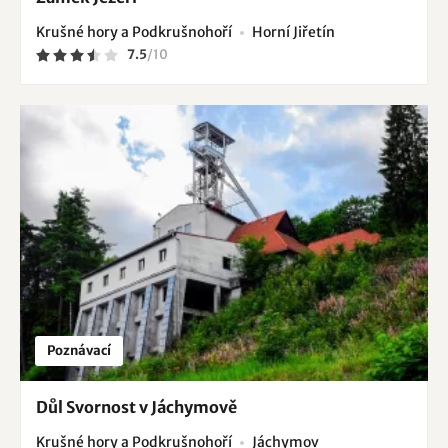
Krušné hory a Podkrušnohoří
Horní Jiřetín
7.5
/
10
Poznávací
Důl Svornost v Jáchymově
Krušné hory a Podkrušnohoří
Jáchymov