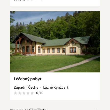
Léčebný pobyt
Západní Čechy
Lázně Kynžvart
0
/
10