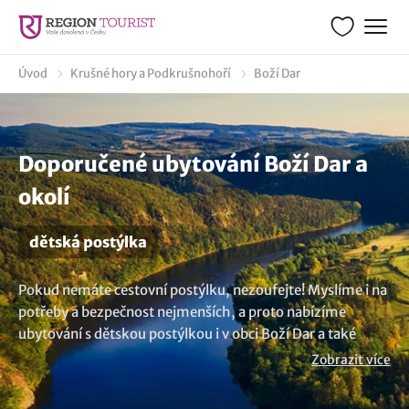
Úvod
Krušné hory a Podkrušnohoří
Boží Dar
Doporučené ubytování Boží Dar a
okolí
dětská postýlka
Pokud nemáte cestovní postýlku, nezoufejte! Myslíme i na
potřeby a bezpečnost nejmenších, a proto nabízíme
ubytování s dětskou postýlkou i v obci Boží Dar a také
širokém okolí. Vy i vaše děťátko budete mít zajištěné
Zobrazit více
klidné noci a nerušený spánek. Odpočinete si i vaše
miminko a vychutnáte si bezstarostný pobyt. Není to co