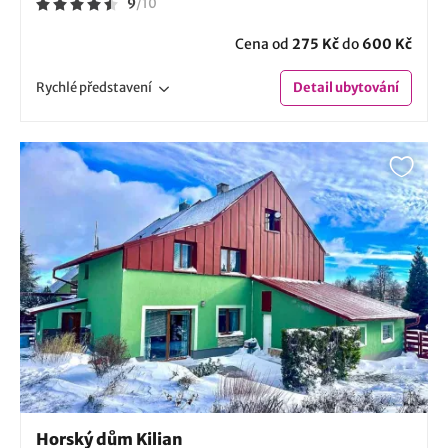
9
/
10
Cena od
275 Kč
do
600 Kč
Rychlé
představení
Detail
ubytování
Horský dům Kilian