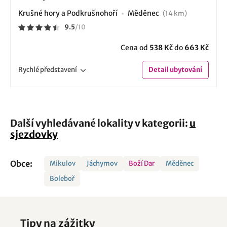
Krušné hory a Podkrušnohoří
Měděnec
(14 km)
9.5
/
10
Cena od
538 Kč
do
663 Kč
Rychlé
představení
Detail
ubytování
Další vyhledávané lokality v kategorii:
u
sjezdovky
Obce:
Mikulov
Jáchymov
Boží Dar
Měděnec
Boleboř
Tipy na zážitky