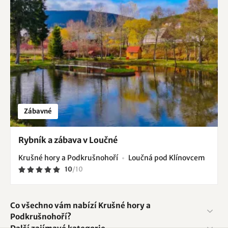
Zábavné
Rybník a zábava v Loučné
Krušné hory a Podkrušnohoří
Loučná pod Klínovcem
10
/
10
Co všechno vám nabízí Krušné hory a
Podkrušnohoří?