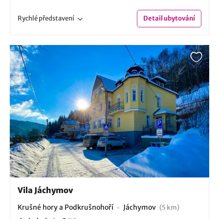
Rychlé
představení
Detail
ubytování
Vila Jáchymov
Krušné hory a Podkrušnohoří
Jáchymov
(5 km)