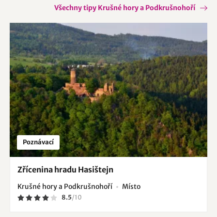
Všechny tipy Krušné hory a Podkrušnohoří
Poznávací
Zřícenina hradu Hasištejn
Krušné hory a Podkrušnohoří
Místo
8.5
/
10