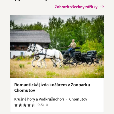
Zobrazit všechny zážitky
Romantická jízda kočárem v Zooparku
Chomutov
Krušné hory a Podkrušnohoří
Chomutov
9.5
/
10