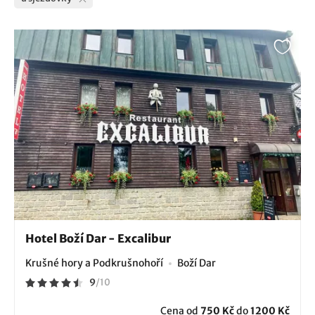
Hotel Boží Dar - Excalibur
Krušné hory a Podkrušnohoří
Boží Dar
9
/
10
Cena od
750 Kč
do
1200 Kč