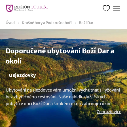
Úvod
Krušné hory a Podkrušnohoří
Boží Dar
Doporučené ubytování Boží Dar a
okolí
u sjezdovky
Ubytování na sjezdovce vám umožní vychutnat si lyžování
bez zbytečného cestování. Naše nabídka lyžařských
pobytů v obci Boží Dar a širokém okolí zahrnuje různé
možnosti – hotely, penziony, apartmány a horské chaty,
Zobrazit více
které se nachází na žádaných místech u sjezdovky nebo v
blízké vzdálenosti od lyžařského areálu. Máte tak zajištěn