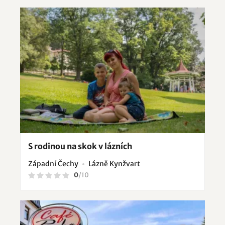
S rodinou na skok v lázních
Západní Čechy
Lázně Kynžvart
0
/
10