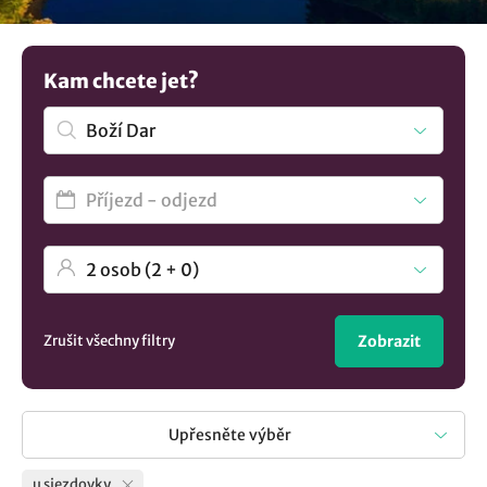
snadný přístup na sjezdovky a pohodlí zároveň. Užijte si
lyžařskou dovolenou ve středisku Boží Dar. Zajímavá vás
kompletní seznam
ubytování v lokalitě Boží Dar
.? U nás si
Kam chcete jet?
vyberete.
Zrušit všechny filtry
Zobrazit
Upřesněte výběr
u sjezdovky