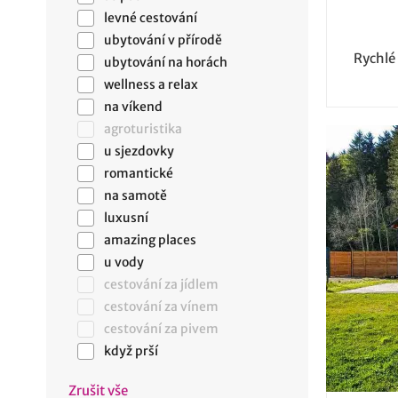
levné cestování
ubytování v přírodě
Rychlé
ubytování na horách
wellness a relax
na víkend
agroturistika
u sjezdovky
romantické
na samotě
luxusní
amazing places
u vody
cestování za jídlem
cestování za vínem
cestování za pivem
když prší
Zrušit vše