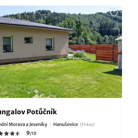
ngalov Potůčník
ední Morava a Jeseníky
Hanušovice
(15 km)
9
/
10