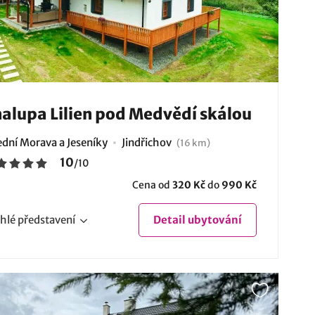
alupa Lilien pod Medvědí skálou
ední Morava a Jeseníky
Jindřichov
(16 km)
10
/
10
Cena od
320 Kč
do
990 Kč
hlé
představení
Detail
ubytování