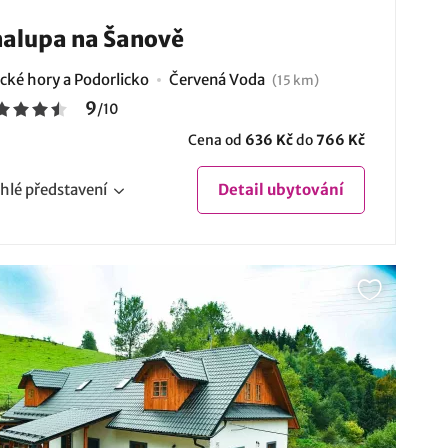
alupa na Šanově
ické hory a Podorlicko
Červená Voda
(15 km)
9
/
10
Cena od
636 Kč
do
766 Kč
hlé
představení
Detail
ubytování