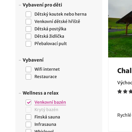
Vybavení pro děti
Dětský koutek nebo herna
Venkovní dětské hřiště
Dětská postýlka
Dětská židlička
Přebalovací pult
Vybavení
Wifi internet
Chal
Restaurace
Východ
Wellness a relax
Venkovní bazén
Krytý bazén
Rychlé
Finská sauna
Infrasauna
Whirlpool