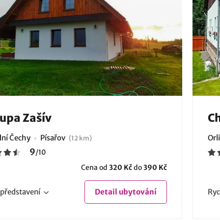
upa Zašív
Ch
ní Čechy
Písařov
Orl
(12 km)
9
/
10
Cena od
320 Kč
do
390 Kč
představení
Detail
ubytování
Ryc