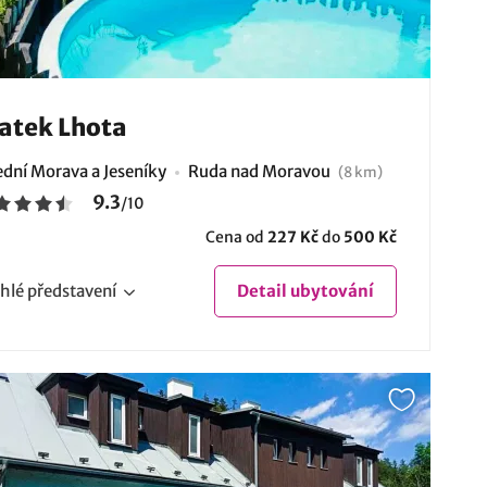
atek Lhota
ední Morava a Jeseníky
Ruda nad Moravou
(8 km)
9.3
/
10
Cena od
227 Kč
do
500 Kč
hlé
představení
Detail
ubytování