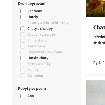
Druh ubytování
Penziony
Hotely
Resorty a rekreační areály
Cha
Chaty a chalupy
Roubenky a sruby
Střední
Vinné sklepy
Apartmány
Ubytování v soukromí
Horské chaty
Rychlé
Farmy a statky
Kempy
Glamping
Pobyty se psem
Ano