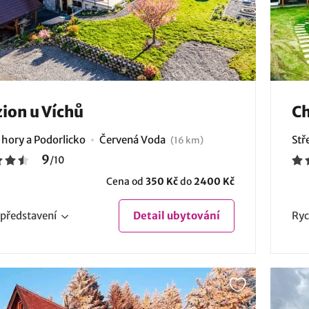
ion u Víchů
Ch
 hory a Podorlicko
Červená Voda
Stř
(16 km)
9
/
10
Cena od
350 Kč
do
2400 Kč
představení
Detail
ubytování
Ryc