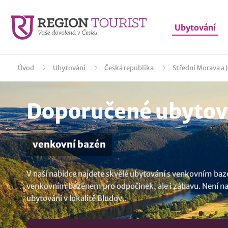
Ubytování
Úvod
Ubytování
Česká republika
Střední Morava a 
Doporučené ubytová
venkovní bazén
V naší nabídce najdete skvělé ubytování s venkovním bazé
venkovním bazénem pro odpočinek, ale i zábavu. Není nad t
ubytování v lokalitě Bludov
..