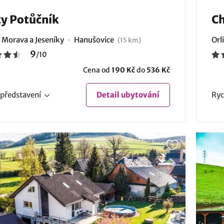
y Potůčník
Ch
 Morava a Jeseníky
Hanušovice
Orl
(15 km)
9
/
10
Cena od
190 Kč
do
536 Kč
představení
Detail
ubytování
Ryc