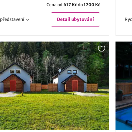
Cena od
617 Kč
do
1200 Kč
představení
Detail
ubytování
Ryc