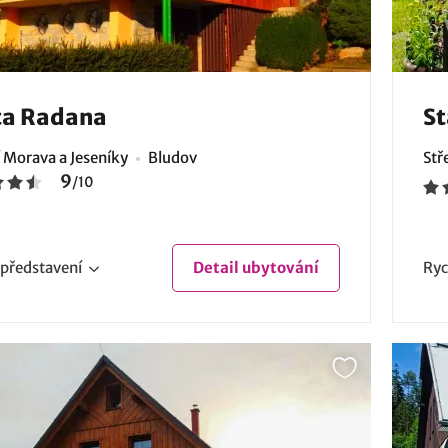
ta Radana
St
 Morava a Jeseníky
Bludov
Stř
9
/
10
představení
Detail
ubytování
Ryc