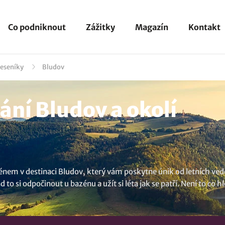
Co podniknout
Zážitky
Magazín
Kontakt
Jeseníky
Bludov
ní Bludov a okolí
nem v destinaci Bludov, který vám poskytne únik od letních veder.
o si odpočinout u bazénu a užít si léta jak se patří. Není to co 