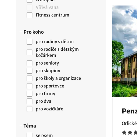
Vířivá vana
Fitness centrum
Pro koho
pro rodiny s dětmi
pro rodiče s dětským
kočárkem
pro seniory
pro skupiny
pro školy a organizace
pro sportovce
pro firmy
pro dva
pro vozíčkáře
Penz
Orlické
Téma
se psem