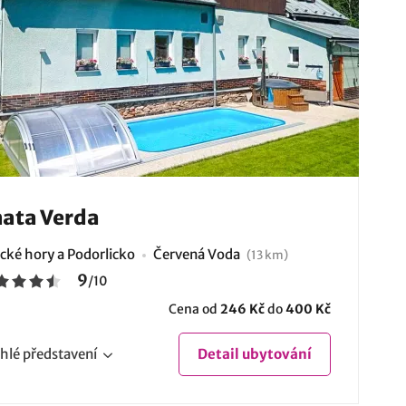
ata Verda
ické hory a Podorlicko
Červená Voda
(13 km)
9
/
10
Cena od
246 Kč
do
400 Kč
hlé
představení
Detail
ubytování