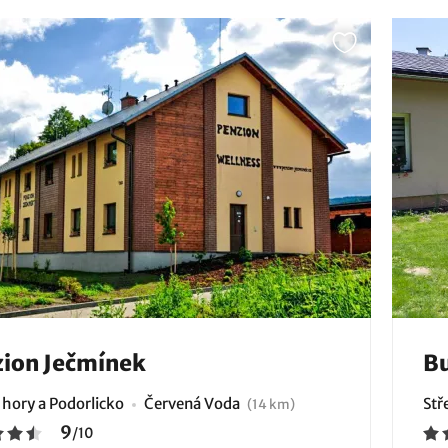
ion Ječmínek
Bu
 hory a Podorlicko
Červená Voda
Stř
(14 km)
9
/
10