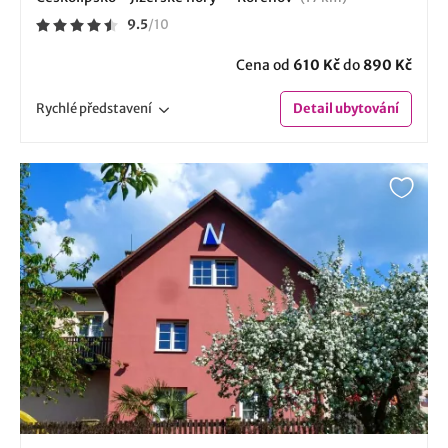
9.5
/
10
Cena od
610 Kč
do
890 Kč
Rychlé
představení
Detail
ubytování