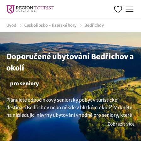
Úvod
Českolipsko - Jizerské hory
Bedřichov
Doporučené ubytování Bedřichov a
okolí
pro seniory
Plánujete odpočinkový seniorský pobyt v turistické
destinaci Bedřichov nebo někde v blízkém okolí? Mrkněte
na následující návrhy ubytování vhodné pro seniory, které
berou v potaz potřeby hostů důchodového věku a jejich
Zobrazit více
nároky na klid a pohodlí. Přijďte a vychutnejte si
dovolenou, která vám přinese radost a bezstarostně si