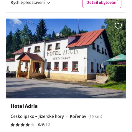
Rychlé
představení
Detail
ubytování
Hotel Adria
Českolipsko - Jizerské hory
Kořenov
(15 km)
8.9
/
10