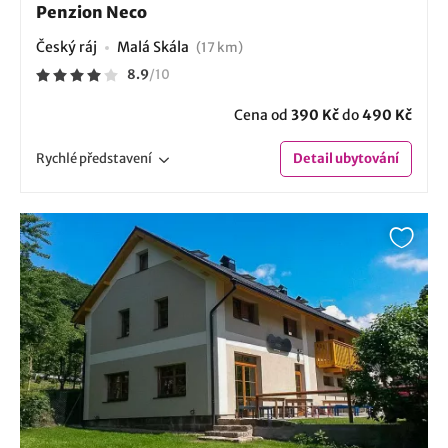
Penzion Neco
Český ráj
Malá Skála
(17 km)
8.9
/
10
Cena od
390 Kč
do
490 Kč
Rychlé
představení
Detail
ubytování