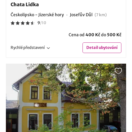
Chata Lidka
Českolipsko - Jizerské hory
Josefův Důl
(7 km)
9
/
10
Cena od
400 Kč
do
500 Kč
Rychlé
představení
Detail
ubytování