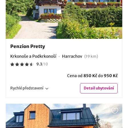
Penzion Pretty
Krkonoše a Podkrkonoší
Harrachov
(19 km)
9.3
/
10
Cena od
850 Kč
do
950 Kč
Rychlé
představení
Detail
ubytování