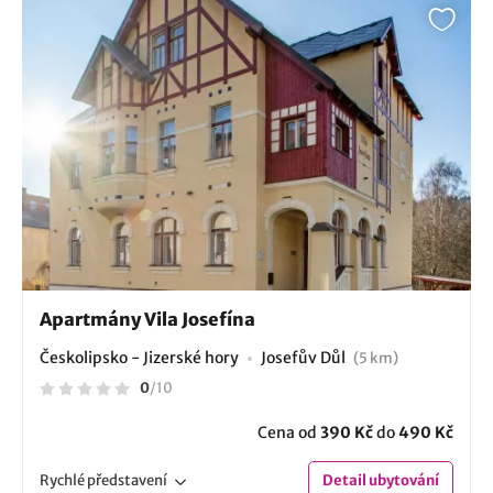
Apartmány Vila Josefína
Českolipsko - Jizerské hory
Josefův Důl
(5 km)
0
/
10
Cena od
390 Kč
do
490 Kč
Rychlé
představení
Detail
ubytování