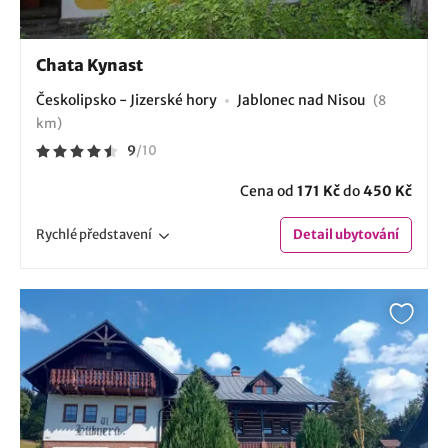
Chata Kynast
Českolipsko - Jizerské hory
Jablonec nad Nisou
(8
km)
9
/
10
Cena od
171 Kč
do
450 Kč
Rychlé
představení
Detail
ubytování