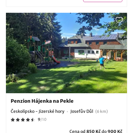
Penzion Hájenka na Pekle
Českolipsko - Jizerské hory
Josefův Důl
(6 km)
9
/
10
Cena od
850 Kč
do
900 Kč