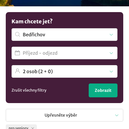
užijte každý okamžik.Máte jinou představu? Podívejte se
na více tipů na
ubytování v lokalitě Bedřichov
..
Kam chcete jet?
Zrušit všechny filtry
Zobrazit
Upřesněte výběr
pro seniory