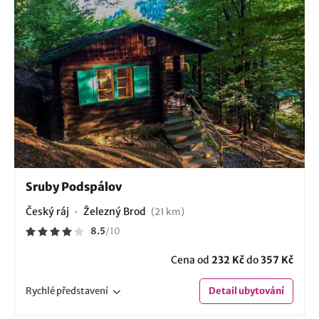
Sruby Podspálov
Český ráj
Železný Brod
(21 km)
8.5
/
10
Cena od
232 Kč
do
357 Kč
Rychlé
představení
Detail
ubytování