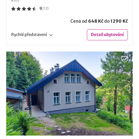
km)
9
/
10
Cena od
648 Kč
do
1290 Kč
Rychlé
představení
Detail
ubytování