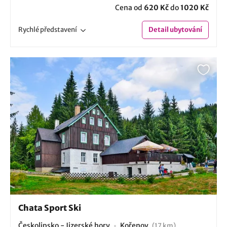
Cena od
620 Kč
do
1020 Kč
Rychlé
představení
Detail
ubytování
Chata Sport Ski
Českolipsko - Jizerské hory
Kořenov
(17 km)