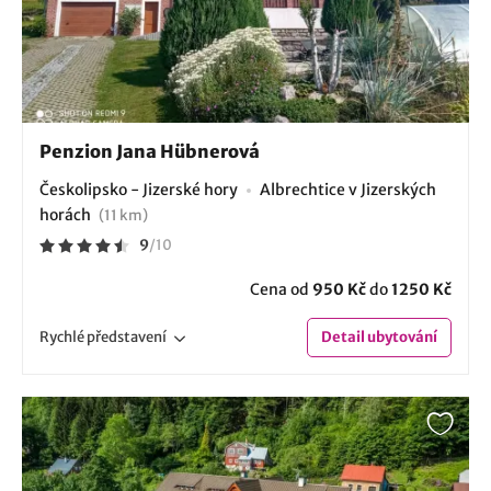
Penzion Jana Hübnerová
Českolipsko - Jizerské hory
Albrechtice v Jizerských
horách
(11 km)
9
/
10
Cena od
950 Kč
do
1250 Kč
Rychlé
představení
Detail
ubytování