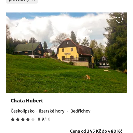
Chata Hubert
Českolipsko - Jizerské hory
Bedřichov
8.9
/
10
Cena od
345 Kč
do
480 Kč