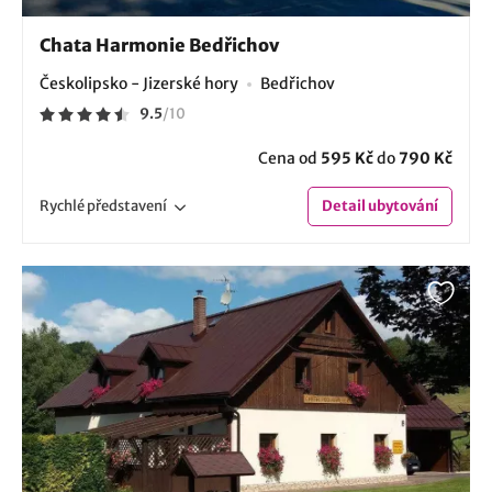
Chata Harmonie Bedřichov
Českolipsko - Jizerské hory
Bedřichov
9.5
/
10
Cena od
595 Kč
do
790 Kč
Rychlé
představení
Detail
ubytování