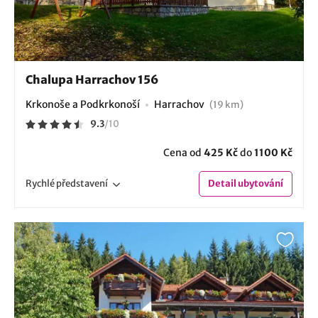
Chalupa Harrachov 156
Krkonoše a Podkrkonoší
Harrachov
(19 km)
9.3
/
10
Cena od
425 Kč
do
1100 Kč
Rychlé
představení
Detail
ubytování