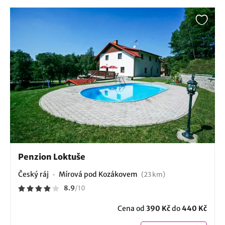
Penzion Loktuše
Český ráj
Mírová pod Kozákovem
(23 km)
8.9
/
10
Cena od
390 Kč
do
440 Kč