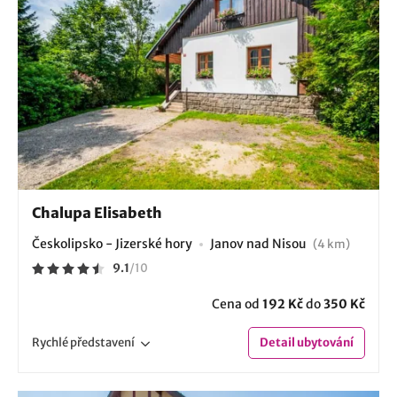
Chalupa Elisabeth
Českolipsko - Jizerské hory
Janov nad Nisou
(4 km)
9.1
/
10
Cena od
192 Kč
do
350 Kč
Rychlé
představení
Detail
ubytování