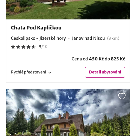
Chata Pod Kapličkou
Českolipsko - Jizerské hory
Janov nad Nisou
(3 km)
9
/
10
Cena od
450 Kč
do
825 Kč
Rychlé
představení
Detail
ubytování