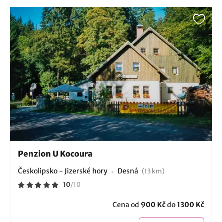
Penzion U Kocoura
Českolipsko - Jizerské hory
Desná
(13 km)
10
/
10
Cena od
900 Kč
do
1300 Kč