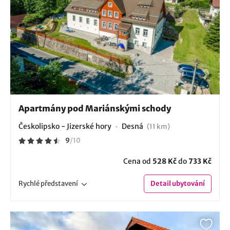
Apartmány pod Mariánskými schody
Českolipsko - Jizerské hory
Desná
(11 km)
9
/
10
Cena od
528 Kč
do
733 Kč
Rychlé
představení
Detail
ubytování