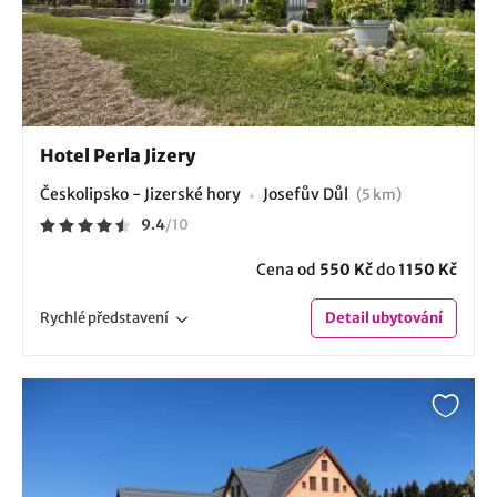
Hotel Perla Jizery
Českolipsko - Jizerské hory
Josefův Důl
(5 km)
9.4
/
10
Cena od
550 Kč
do
1150 Kč
Rychlé
představení
Detail
ubytování