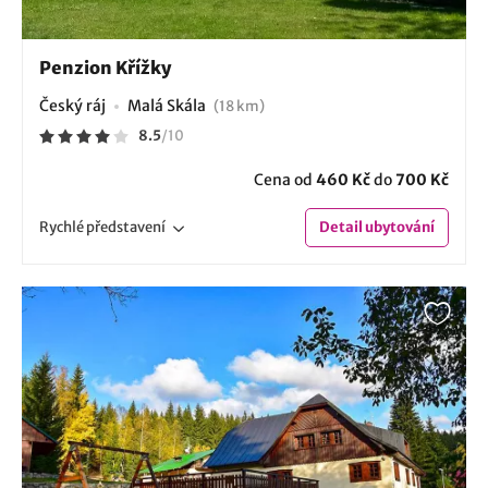
Penzion Křížky
Český ráj
Malá Skála
(18 km)
8.5
/
10
Cena od
460 Kč
do
700 Kč
Rychlé
představení
Detail
ubytování