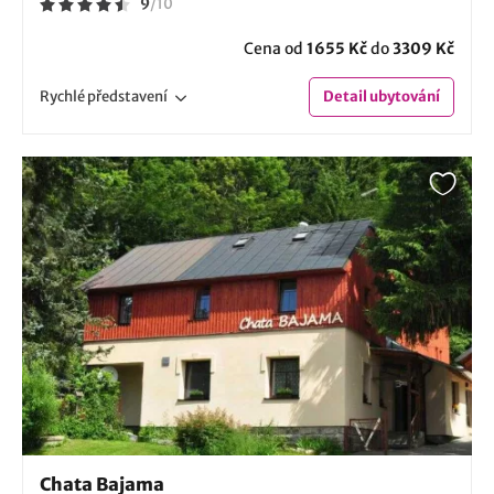
9
/
10
Cena od
1655 Kč
do
3309 Kč
Rychlé
představení
Detail
ubytování
Chata Bajama