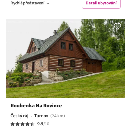
Rychlé
představení
Detail
ubytování
Roubenka Na Rovince
Český ráj
Turnov
(24 km)
9.5
/
10