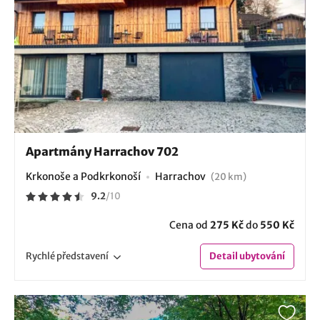
Apartmány Harrachov 702
Krkonoše a Podkrkonoší
Harrachov
(20 km)
9.2
/
10
Cena od
275 Kč
do
550 Kč
Rychlé
představení
Detail
ubytování