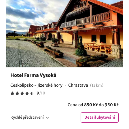
Hotel Farma Vysoká
Českolipsko - Jizerské hory
Chrastava
(13 km)
9
/
10
Cena od
850 Kč
do
950 Kč
Rychlé
představení
Detail
ubytování