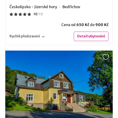
Českolipsko - Jizerské hory
Bedřichov
10
/
10
Cena od
650 Kč
do
900 Kč
Rychlé
představení
Detail
ubytování