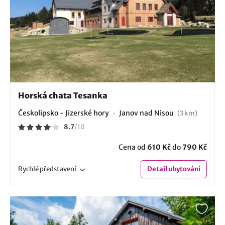
Horská chata Tesanka
Českolipsko - Jizerské hory
Janov nad Nisou
(3 km)
8.7
/
10
Cena od
610 Kč
do
790 Kč
Rychlé
představení
Detail
ubytování