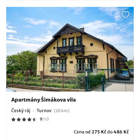
Apartmány Šimákova vila
Český ráj
Turnov
(20 km)
9
/
10
Cena od
275 Kč
do
486 Kč