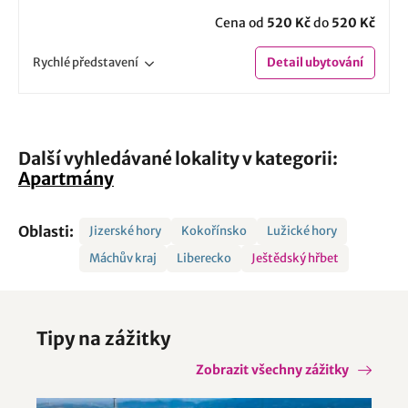
Cena od
520 Kč
do
520 Kč
Rychlé
představení
Detail
ubytování
Další vyhledávané lokality v kategorii:
Apartmány
Oblasti:
Jizerské hory
Kokořínsko
Lužické hory
Máchův kraj
Liberecko
Ještědský hřbet
Tipy na zážitky
Zobrazit všechny zážitky