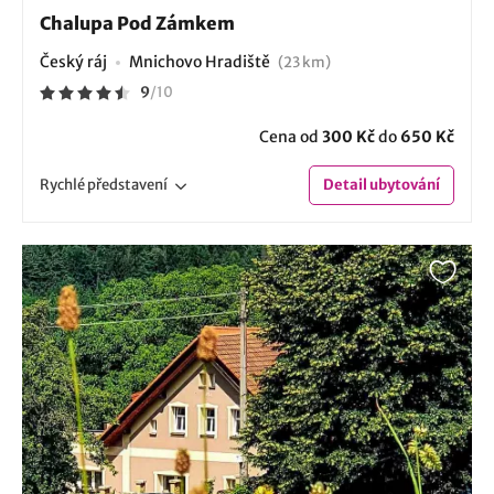
Chalupa Pod Zámkem
Český ráj
Mnichovo Hradiště
(23 km)
9
/
10
Cena od
300 Kč
do
650 Kč
Rychlé
představení
Detail
ubytování