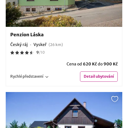
Penzion Láska
Český ráj
Vyskeř
(26 km)
9
/
10
Cena od
620 Kč
do
900 Kč
Rychlé
představení
Detail
ubytování