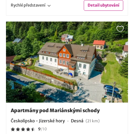
Rychlé
představení
Detail
ubytování
Apartmány pod Mariánskými schody
Českolipsko - Jizerské hory
Desná
(21 km)
9
/
10