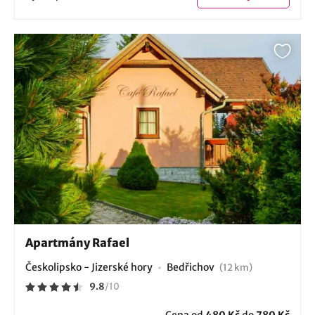
Apartmány Rafael
Českolipsko - Jizerské hory
Bedřichov
(12 km)
9.8
/
10
Cena od
480 Kč
do
780 Kč