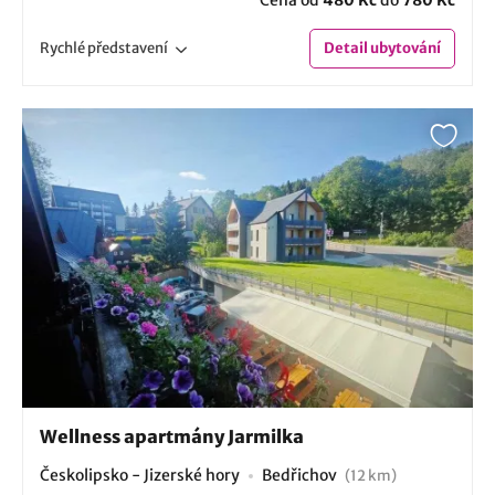
Rychlé
představení
Detail
ubytování
Wellness apartmány Jarmilka
Českolipsko - Jizerské hory
Bedřichov
(12 km)