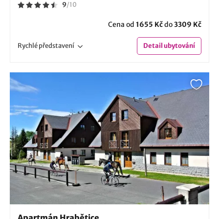
9
/
10
Cena od
1655 Kč
do
3309 Kč
Rychlé
představení
Detail
ubytování
Apartmán Hrabětice