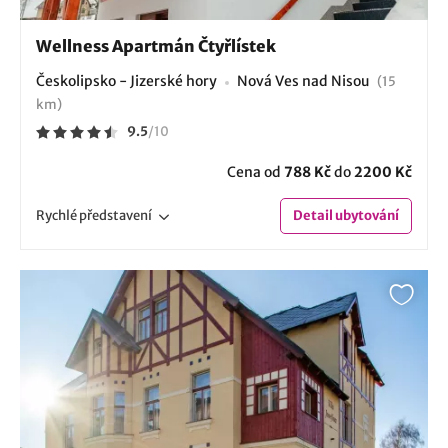
Wellness Apartmán Čtyřlístek
Českolipsko - Jizerské hory
Nová Ves nad Nisou
(15
km)
9.5
/
10
Cena od
788 Kč
do
2200 Kč
Rychlé
představení
Detail
ubytování