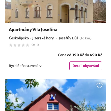
Apartmány Vila Josefína
Českolipsko - Jizerské hory
Josefův Důl
(16 km)
0
/
10
Cena od
390 Kč
do
490 Kč
Rychlé
představení
Detail
ubytování