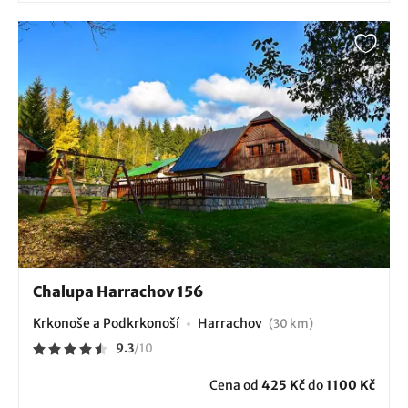
Chalupa Harrachov 156
Krkonoše a Podkrkonoší
Harrachov
(30 km)
9.3
/
10
Cena od
425 Kč
do
1100 Kč