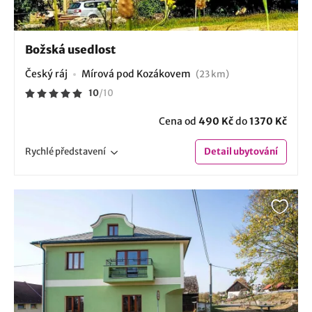
Božská usedlost
Český ráj
Mírová pod Kozákovem
(23 km)
10
/
10
Cena od
490 Kč
do
1370 Kč
Rychlé
představení
Detail
ubytování