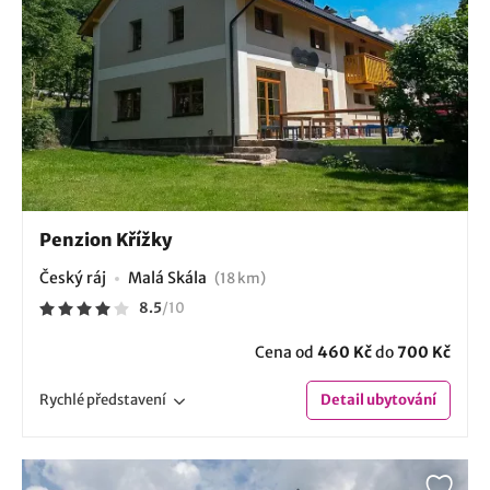
Penzion Křížky
Český ráj
Malá Skála
(18 km)
8.5
/
10
Cena od
460 Kč
do
700 Kč
Rychlé
představení
Detail
ubytování