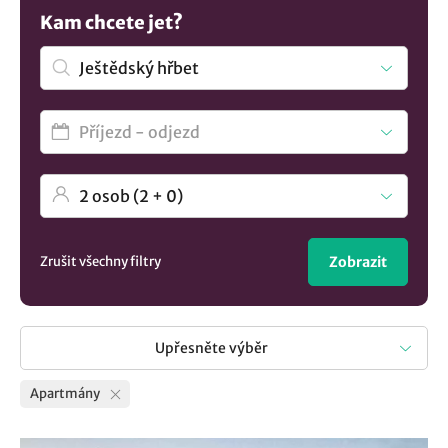
příjemným bonusem a je nezbytnou výbavou každého
Kam chcete jet?
apartmánu. Chcete vidět více nabídek? Porozhlédněte se
po
ubytování v lokalitě Ještědský hřbet
..
Zrušit všechny filtry
Zobrazit
Upřesněte výběr
Apartmány