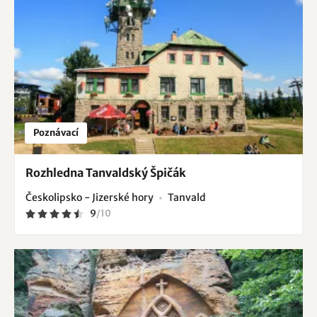
Poznávací
Rozhledna Tanvaldský Špičák
Českolipsko - Jizerské hory
Tanvald
9
/
10