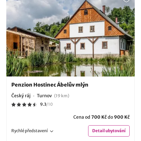
Penzion Hostinec Ábelův mlýn
Český ráj
Turnov
(19 km)
9.3
/
10
Cena od
700 Kč
do
900 Kč
Rychlé
představení
Detail
ubytování