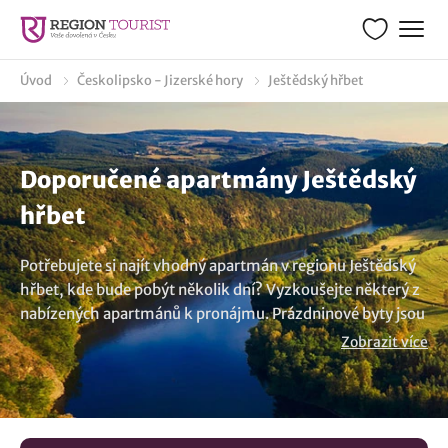
Úvod
Českolipsko - Jizerské hory
Ještědský hřbet
Doporučené apartmány Ještědský
hřbet
Potřebujete si najít vhodný apartmán v regionu Ještědský
hřbet, kde bude pobýt několik dní? Vyzkoušejte některý z
nabízených apartmánů k pronájmu. Prázdninové byty jsou
skvělou volbou pro rodiny, které hledají pohodlné a
Zobrazit více
prostorné ubytování. Ať už máte v cestovním itineráři
návštěvu lokality Ještědský hřbet nebo relaxovat v přírodě,
naše apartmány splní vaše očekávání. Moderní vybavení,
jako je kuchyně, led televize a bezplatné Wi-Fi, je