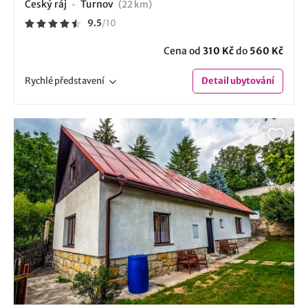
Český ráj
Turnov
(22 km)
9.5
/
10
Cena od
310 Kč
do
560 Kč
Rychlé
představení
Detail
ubytování