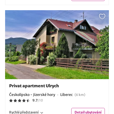
Privat apartment Ulrych
Českolipsko - Jizerské hory
Liberec
(6 km)
9.7
/
10
Rychlé
představení
Detail
ubytování