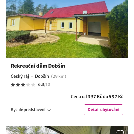
Rekreační dům Dobšín
Český ráj
Dobšín
(29 km)
6.3
/
10
Cena od
397 Kč
do
597 Kč
Rychlé
představení
Detail
ubytování