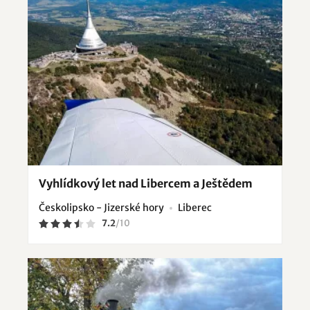
Vyhlídkový let nad Libercem a Ještědem
Českolipsko - Jizerské hory
Liberec
7.2
/
10