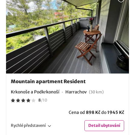
Mountain apartment Resident
Krkonoše a Podkrkonoší
Harrachov
(30 km)
8
/
10
Cena od
898 Kč
do
1945 Kč
Rychlé
představení
Detail
ubytování