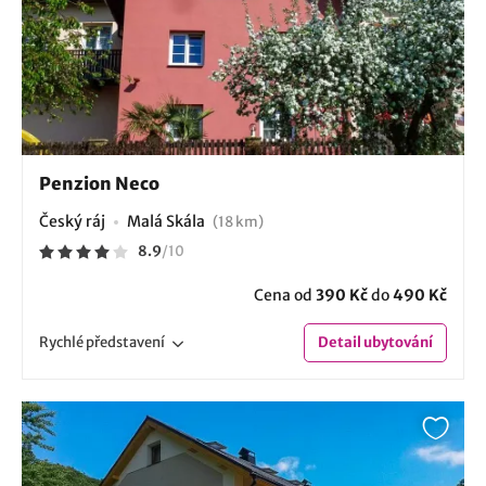
Penzion Neco
Český ráj
Malá Skála
(18 km)
8.9
/
10
Cena od
390 Kč
do
490 Kč
Rychlé
představení
Detail
ubytování