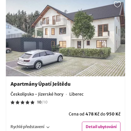
Apartmány Úpatí Ještědu
Českolipsko - Jizerské hory
Liberec
10
/
10
Cena od
478 Kč
do
950 Kč
Rychlé
představení
Detail
ubytování