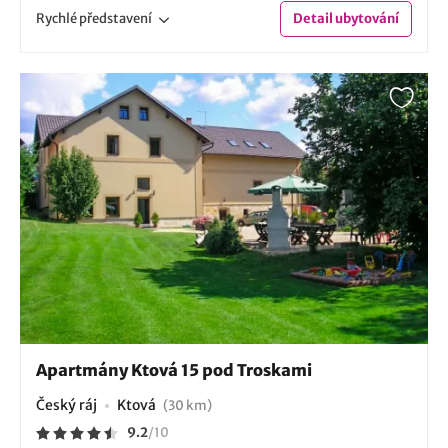
Rychlé
představení
Detail
ubytování
Apartmány Ktová 15 pod Troskami
Český ráj
Ktová
(30 km)
9.2
/
10