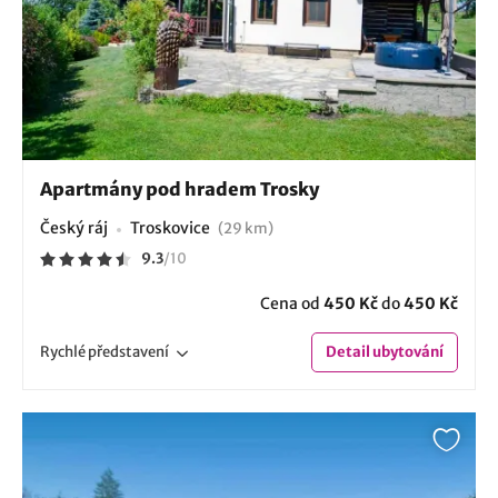
Apartmány pod hradem Trosky
Český ráj
Troskovice
(29 km)
9.3
/
10
Cena od
450 Kč
do
450 Kč
Rychlé
představení
Detail
ubytování