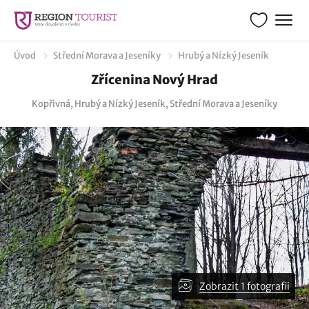
Úvod
Střední Morava a Jeseníky
Hrubý a Nízký Jeseník
Zřícenina Nový Hrad
Kopřivná, Hrubý a Nízký Jeseník, Střední Morava a Jeseníky
Zobrazit 1 fotografii