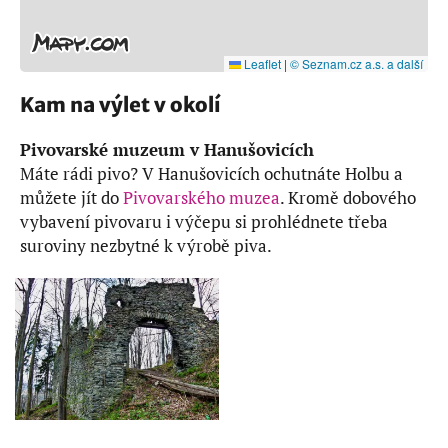
Leaflet
|
© Seznam.cz a.s. a další
Kam na výlet v okolí
Pivovarské muzeum v Hanušovicích
Máte rádi pivo? V Hanušovicích ochutnáte Holbu a
můžete jít do
Pivovarského muzea
. Kromě dobového
vybavení pivovaru i výčepu si prohlédnete třeba
suroviny nezbytné k výrobě piva.