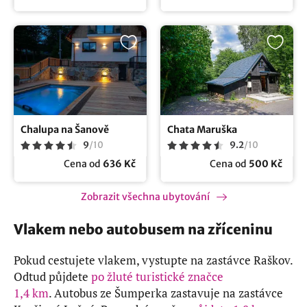
Chalupa na Šanově
Chata Maruška
9
/
10
9.2
/
10
Cena od
636 Kč
Cena od
500 Kč
Zobrazit všechna ubytování
Vlakem nebo autobusem na zříceninu
Pokud cestujete vlakem, vystupte na zastávce Raškov.
Odtud půjdete
po žluté turistické značce
1,4 km
. Autobus ze Šumperka zastavuje na zastávce