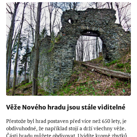
Věže Nového hradu jsou stále viditelné
Přestože byl hrad postaven před více než 650 lety, je
obdivuhodné, že například stojí a drží všechny věže.
Části hradu můžete obdivovat. Uvidíte kromě zbytků