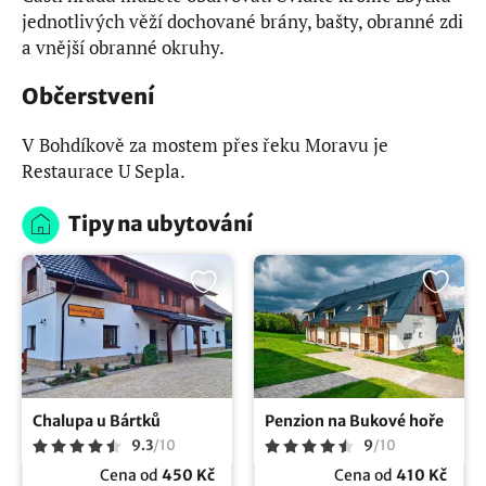
jednotlivých věží dochované brány, bašty, obranné zdi
a vnější obranné okruhy.
Občerstvení
V Bohdíkově za mostem přes řeku Moravu je
Restaurace U Sepla.
Tipy na ubytování
Chalupa u Bártků
Penzion na Bukové hoře
9.3
/
10
9
/
10
Cena od
450 Kč
Cena od
410 Kč