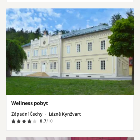
Wellness pobyt
Západní Čechy
Lázně Kynžvart
8.7
/
10