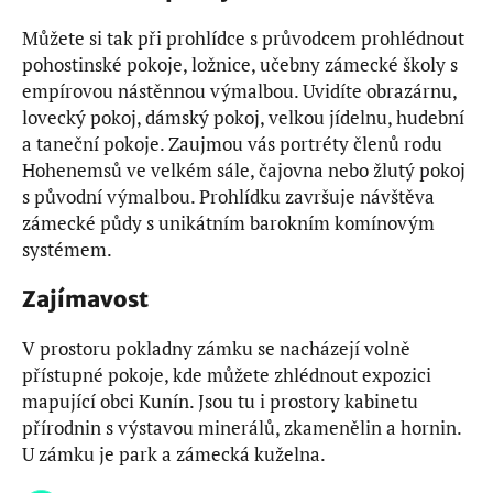
Můžete si tak při prohlídce s průvodcem prohlédnout
pohostinské pokoje, ložnice, učebny zámecké školy s
empírovou nástěnnou výmalbou. Uvidíte obrazárnu,
lovecký pokoj, dámský pokoj, velkou jídelnu, hudební
a taneční pokoje. Zaujmou vás portréty členů rodu
Hohenemsů ve velkém sále, čajovna nebo žlutý pokoj
s původní výmalbou. Prohlídku završuje návštěva
zámecké půdy s unikátním barokním komínovým
systémem.
Zajímavost
V prostoru pokladny zámku se nacházejí volně
přístupné pokoje, kde můžete zhlédnout expozici
mapující obci Kunín. Jsou tu i prostory kabinetu
přírodnin s výstavou minerálů, zkamenělin a hornin.
U zámku je park a zámecká kuželna.