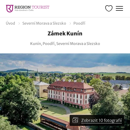
Úvod
Severní Morava a Slezsko
Poodří
Zámek Kunín
Kunín, Poodří, Severní Morava a Slezsko
Zobrazit 10 fotografií