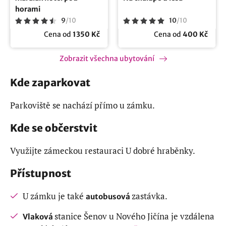
horami
9
/
10
10
/
10
Cena od
1350 Kč
Cena od
400 Kč
Zobrazit všechna ubytování
Kde zaparkovat
Parkoviště se nachází přímo u zámku.
Kde se občerstvit
Využijte zámeckou restauraci U dobré hraběnky.
Přístupnost
U zámku je také
zastávka.
autobusová
stanice Šenov u Nového Jičína je vzdálena
Vlaková