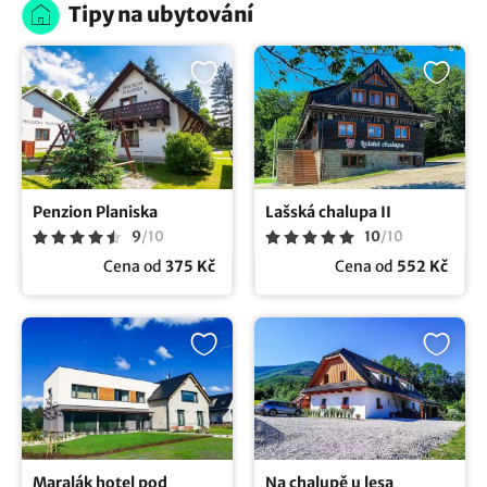
Tipy na ubytování
Penzion Planiska
Lašská chalupa II
9
/
10
10
/
10
Cena od
375 Kč
Cena od
552 Kč
Maralák hotel pod
Na chalupě u lesa